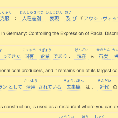
こくふく
じんしゅさべつ
ひょうげん
およ
克服
：
人種差別
表現
及
び
『
アウシュヴィッ
t in Germany: Controlling the Expression of Racial Disc
な
こくゆう
きぎょう
げんざい
せきたん
か
ってきた
国有
企業
であり
、
現在
も
石炭
ional coal producers, and it remains one of its largest c
かつよう
きょらいあん
きんだい
ラン
として
活用
されている
去耒庵
は
、
近代
の
its construction, is used as a restaurant where you can ex
しょうらい
ぼう
しょく