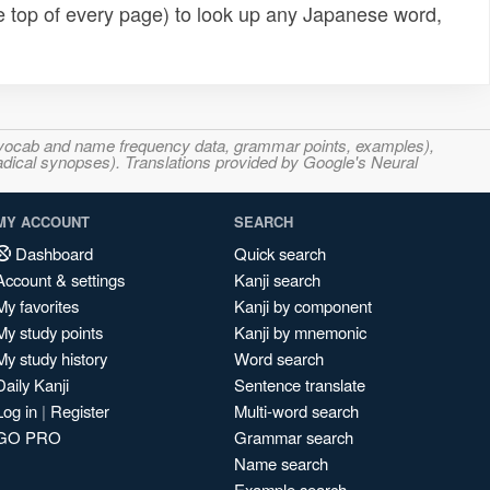
e top of every page) to look up any Japanese word,
s, vocab and name frequency data, grammar points, examples),
adical synopses). Translations provided by Google's Neural
MY ACCOUNT
SEARCH
Dashboard
Quick search
Account & settings
Kanji search
My favorites
Kanji by component
My study points
Kanji by mnemonic
My study history
Word search
Daily Kanji
Sentence translate
Log in
|
Register
Multi-word search
GO PRO
Grammar search
Name search
Example search