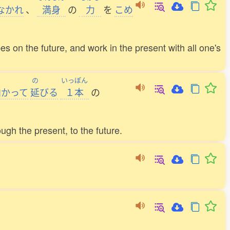
なかれ
、
満身
の
力
を
こめ
pes on the future, and work in the present with all one's
の
いっぽん
向
かって
延
びる
１本
の
ough the present, to the future.