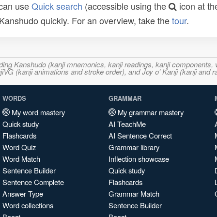
 can use
Quick search
(accessible using the
icon at th
n Kanshudo quickly. For an overview, take the
tour
.
ncluding Kanshudo (kanji mnemonics, kanji readings, kanji component
VG (kanji animations and stroke order), and Joy o' Kanji (kanji and r
WORDS
GRAMMAR
My word mastery
My grammar mastery
Quick study
AI TeachMe
Flashcards
AI Sentence Correct
Word Quiz
Grammar library
Word Match
Inflection showcase
Sentence Builder
Quick study
Sentence Complete
Flashcards
Answer Type
Grammar Match
Word collections
Sentence Builder
Boost
Boost