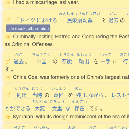
I had a miscarriage last year.
みんしゅうせんどうざい
かこ
「
ドイツ
における
民衆扇動罪
と
過去
の
title (book, album etc.)
Criminally Inciting Hatred and Conquering the Pas
as Criminal Offenses
かこ
ちゅうごく
せきたん
ゆしゅつ
いって
おこ
過去
、
中国
の
石炭
輸出
を
一手
に
行
す
。
China Coal was formerly one of China's largest nat
そうけん
とうじ
いしょう
のこ
創建
当時
の
意匠
を
残
しながら
、
レスト
たいへん
きちょう
そんざい
とができる
大変
貴重
な
存在
です
。
Kyoraian, with its design reminiscent of the era of 
ぜんご
せつだん
みだ
かこ
しゅうじゃく