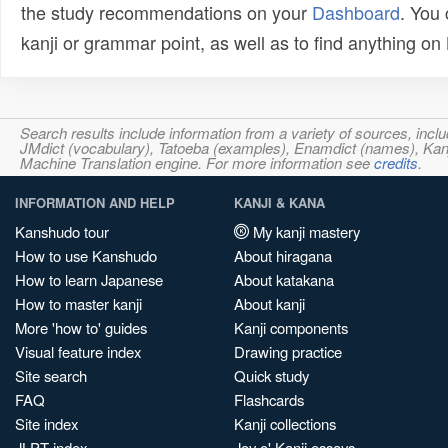
the study recommendations on your
Dashboard
. You
kanji or grammar point, as well as to find anything o
Search results include information from a variety of sources, i
JMdict (vocabulary), Tatoeba (examples), Enamdict (names), Kanji
Machine Translation engine. For more information see
credits
.
INFORMATION AND HELP
KANJI & KANA
Kanshudo tour
My kanji mastery
How to use Kanshudo
About hiragana
How to learn Japanese
About katakana
How to master kanji
About kanji
More 'how to' guides
Kanji components
Visual feature index
Drawing practice
Site search
Quick study
FAQ
Flashcards
Site index
Kanji collections
JLPT index
Joy o' Kanji essays