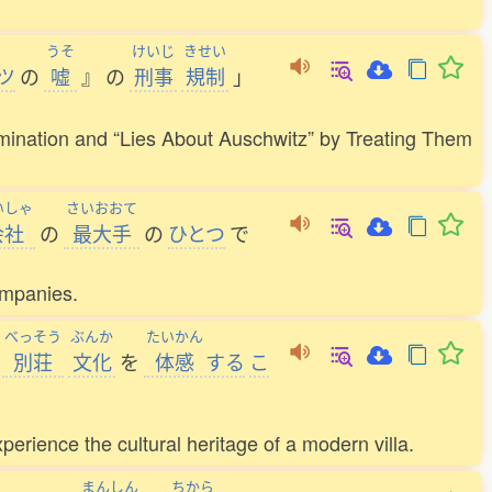
うそ
けいじ
きせい
ツ
の
嘘
』
の
刑事
規制
」
rimination and “Lies About Auschwitz” by Treating Them
いしゃ
さいおおて
会社
の
最大手
の
ひとつ
で
ompanies.
べっそう
ぶんか
たいかん
別荘
文化
を
体感
する
こ
perience the cultural heritage of a modern villa.
まんしん
ちから