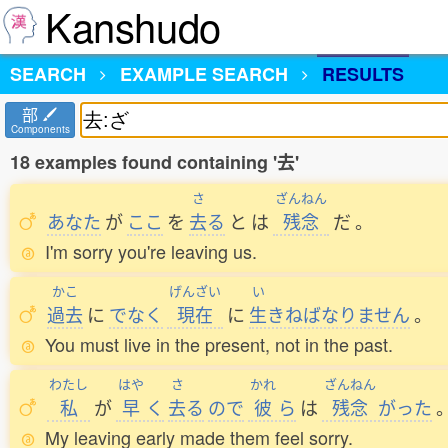
Kanshudo
SEARCH
EXAMPLE SEARCH
RESULTS
部
Components
18 examples found containing '去'
さ
ざんねん
あなた
が
ここ
を
去
る
と
は
残念
だ
。
I'm sorry you're leaving us.
かこ
げんざい
い
過去
に
でなく
現在
に
生
きねばなりません
。
You must live in the present, not in the past.
わたし
はや
さ
かれ
ざんねん
私
が
早
く
去
る
ので
彼
ら
は
残念
がった
My leaving early made them feel sorry.