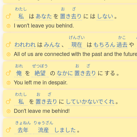
わたし
お
ざ
私
は
あなた
を
置
き
去
り
に
は
しない
。
I won't leave you behind.
げんざい
かこ
われわれ
は
みんな
、
現在
は
もちろん
過去
や
All of us are connected with the past and the future
おれ
ぜつぼう
お
ざ
俺
を
絶望
の
なかに
置
き
去
り
に
する
。
You left me in despair.
わたし
お
ざ
私
を
置
き
去
り
に
していかないでくれ
。
Don't leave me behind!
きょねん
りゅうざん
去年
流産
しました
。