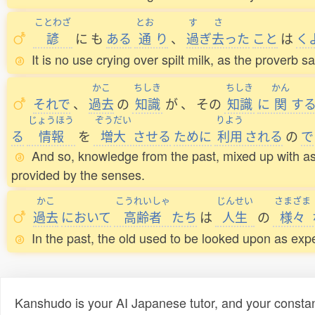
ことわざ
とお
す
さ
諺
に
も
ある
通
り
、
過
ぎ
去
った
こと
は
く
It is no use crying over spilt milk, as the proverb s
かこ
ちしき
ちしき
かん
それで
、
過去
の
知識
が
、
その
知識
に
関
す
じょうほう
ぞうだい
りよう
る
情報
を
増大
させる
ために
利用
される
の
で
And so, knowledge from the past, mixed up with a
provided by the senses.
かこ
こうれいしゃ
じんせい
さまざま
過去
において
高齢者
たち
は
人生
の
様々
In the past, the old used to be looked upon as exper
Kanshudo is your AI Japanese tutor, and your constan