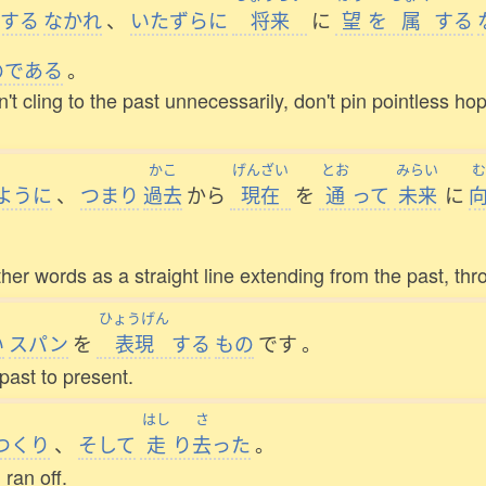
する
なかれ
、
いたずらに
将来
に
望
を
属
する
のである
。
't cling to the past unnecessarily, don't pin pointless ho
かこ
げんざい
とお
みらい
む
ように
、
つまり
過去
から
現在
を
通
って
未来
に
ther words as a straight line extending from the past, thr
ひょうげん
い
スパン
を
表現
する
もの
です
。
past to present.
はし
さ
つくり
、
そして
走
り
去
った
。
ran off.