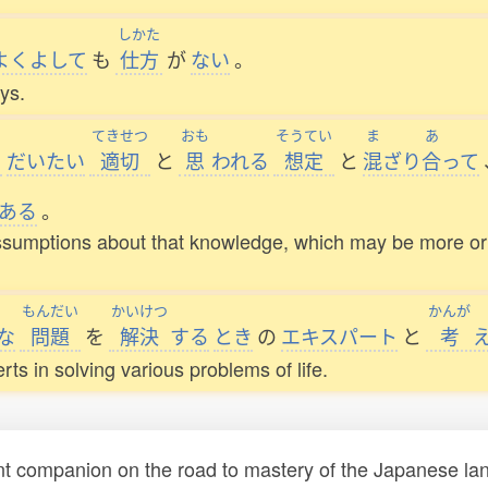
しかた
よくよして
も
仕方
が
ない
。
ays.
てきせつ
おも
そうてい
ま
あ
る
だいたい
適切
と
思
われる
想定
と
混
ざり
合
って
ある
。
ssumptions about that knowledge, which may be more or l
もんだい
かいけつ
かんが
な
問題
を
解決
する
とき
の
エキスパート
と
考
ts in solving various problems of life.
t companion on the road to mastery of the Japanese lang