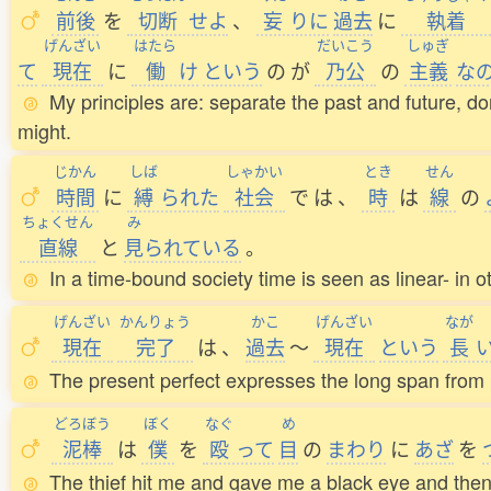
前後
を
切断
せよ
、
妄
りに
過去
に
執着
げんざい
はたら
だいこう
しゅぎ
て
現在
に
働
け
という
の
が
乃公
の
主義
な
My principles are: separate the past and future, don
might.
じかん
しば
しゃかい
とき
せん
時間
に
縛
られた
社会
で
は
、
時
は
線
の
ちょくせん
み
直線
と
見
られている
。
In a time-bound society time is seen as linear- in o
げんざい
かんりょう
かこ
げんざい
なが
現在
完了
は
、
過去
～
現在
という
長
The present perfect expresses the long span from 
どろぼう
ぼく
なぐ
め
泥棒
は
僕
を
殴
って
目
の
まわり
に
あざ
を
The thief hit me and gave me a black eye and then 