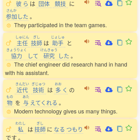
彼
ら
は
団体
競技
に
さんか
参加
した
。
They participated in the team games.
しゅにん
ぎし
じょしゅ
主任
技師
は
助手
と
きょうりょく
けんきゅう
協力
して
研究
した
。
The chief engineer did research hand in hand
with his assistant.
きんだい
ぎじゅつ
おお
近代
技術
は
多
く
の
もの
あた
物
を
与
えてくれる
。
Modern technology gives us many things.
わたし
ぎし
私
は
技師
に
なる
つもり
です
。