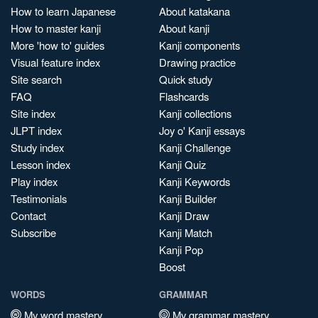
How to learn Japanese
About katakana
How to master kanji
About kanji
More 'how to' guides
Kanji components
Visual feature index
Drawing practice
Site search
Quick study
FAQ
Flashcards
Site index
Kanji collections
JLPT index
Joy o' Kanji essays
Study index
Kanji Challenge
Lesson index
Kanji Quiz
Play index
Kanji Keywords
Testimonials
Kanji Builder
Contact
Kanji Draw
Subscribe
Kanji Match
Kanji Pop
Boost
WORDS
GRAMMAR
My word mastery
My grammar mastery