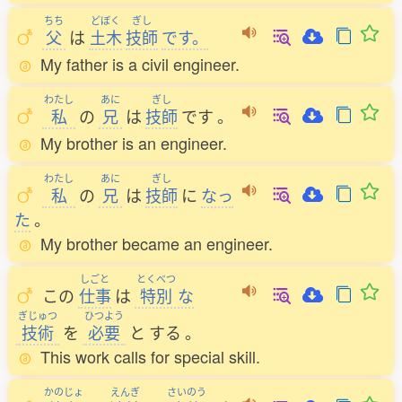
ちち
どぼく
ぎし
父
は
土木
技師
です。
My father is a civil engineer.
わたし
あに
ぎし
私
の
兄
は
技師
です
。
My brother is an engineer.
わたし
あに
ぎし
私
の
兄
は
技師
に
なっ
た
。
My brother became an engineer.
しごと
とくべつ
この
仕事
は
特別
な
ぎじゅつ
ひつよう
技術
を
必要
と
する
。
This work calls for special skill.
かのじょ
えんぎ
さいのう