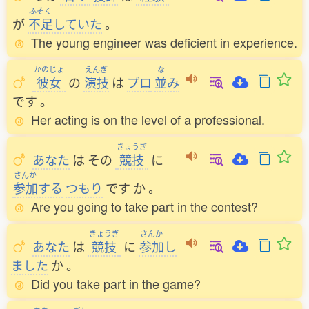
ふそく
が
不足
していた
。
The young engineer was deficient in experience.
かのじょ
えんぎ
な
彼女
の
演技
は
プロ
並
み
です
。
Her acting is on the level of a professional.
きょうぎ
あなた
は
その
競技
に
さんか
参加
する
つもり
です
か
。
Are you going to take part in the contest?
きょうぎ
さんか
あなた
は
競技
に
参加
し
ました
か
。
Did you take part in the game?