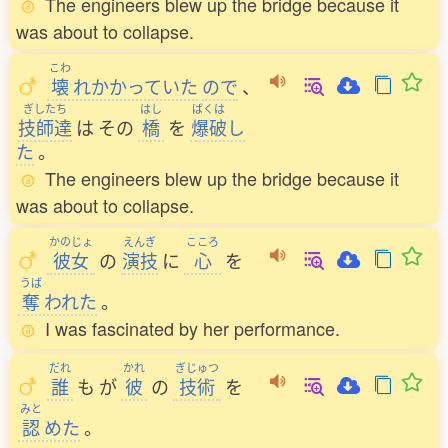
The engineers blew up the bridge because it
was about to collapse.
こわ
壊
れかかっていた
ので
、
ぎしたち
はし
ばくは
技師達
は
その
橋
を
爆破
し
た
。
The engineers blew up the bridge because it
was about to collapse.
かのじょ
えんぎ
こころ
彼女
の
演技
に
心
を
うば
奪
われた
。
I was fascinated by her performance.
だれ
かれ
ぎじゅつ
誰
も
が
彼
の
技術
を
みと
認
めた
。