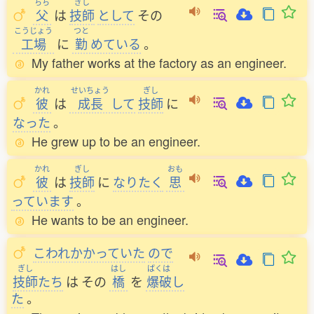
ちち
ぎし
父
は
技師
として
その
こうじょう
つと
工場
に
勤
めている
。
My father works at the factory as an engineer.
かれ
せいちょう
ぎし
彼
は
成長
して
技師
に
なった
。
He grew up to be an engineer.
かれ
ぎし
おも
彼
は
技師
に
なりたく
思
っています
。
He wants to be an engineer.
こわれかかっていた
ので
ぎし
はし
ばくは
技師
たち
は
その
橋
を
爆破
し
た
。