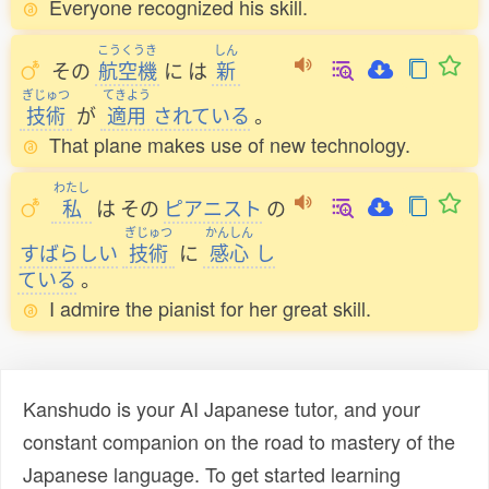
Everyone recognized his skill.
こうくうき
しん
その
航空機
に
は
新
ぎじゅつ
てきよう
技術
が
適用
されている
。
That plane makes use of new technology.
わたし
私
は
その
ピアニスト
の
ぎじゅつ
かんしん
すばらしい
技術
に
感心
し
ている
。
I admire the pianist for her great skill.
Kanshudo is your AI Japanese tutor, and your
constant companion on the road to mastery of the
Japanese language. To get started learning