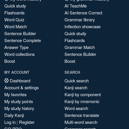
Quick study
AI TeachMe
Flashcards
AI Sentence Correct
Word Quiz
Grammar library
Word Match
Inflection showcase
Sentence Builder
Quick study
Sentence Complete
Flashcards
Answer Type
Grammar Match
Word collections
Sentence Builder
Boost
Boost
MY ACCOUNT
SEARCH
Dashboard
Quick search
Account & settings
Kanji search
My favorites
Kanji by component
My study points
Kanji by mnemonic
My study history
Word search
Daily Kanji
Sentence translate
Log in
|
Register
Multi-word search
GO PRO
Grammar search