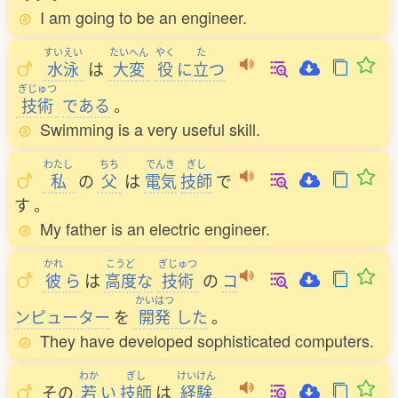
I am going to be an engineer.
すいえい
たいへん
やく
た
水泳
は
大変
役
に
立
つ
ぎじゅつ
技術
である
。
Swimming is a very useful skill.
わたし
ちち
でんき
ぎし
私
の
父
は
電気
技師
で
す
。
My father is an electric engineer.
かれ
こうど
ぎじゅつ
彼
ら
は
高度
な
技術
の
コ
かいはつ
ンピューター
を
開発
した
。
They have developed sophisticated computers.
わか
ぎし
けいけん
その
若
い
技師
は
経験