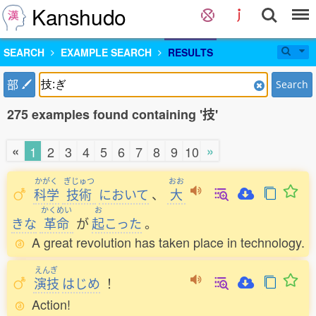
Kanshudo
SEARCH
EXAMPLE SEARCH
RESULTS
部
Search
275 examples found containing '技'
«
»
1
2
3
4
5
6
7
8
9
10
かがく
ぎじゅつ
おお
科学
技術
において
、
大
かくめい
お
きな
革命
が
起
こった
。
A great revolution has taken place in technology.
えんぎ
演技
はじめ
！
Action!