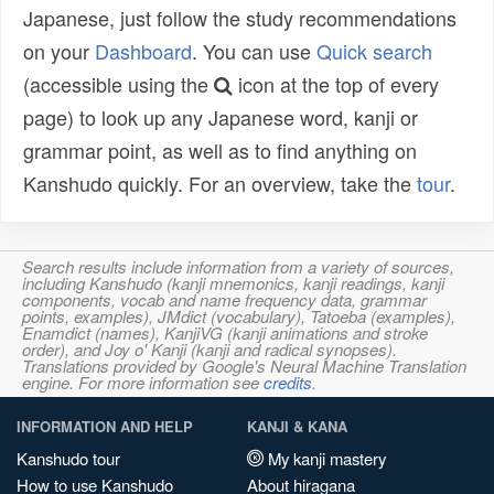
Japanese, just follow the study recommendations
on your
Dashboard
. You can use
Quick search
(accessible using the
icon at the top of every
page) to look up any Japanese word, kanji or
grammar point, as well as to find anything on
Kanshudo quickly. For an overview, take the
tour
.
Search results include information from a variety of sources,
including Kanshudo (kanji mnemonics, kanji readings, kanji
components, vocab and name frequency data, grammar
points, examples), JMdict (vocabulary), Tatoeba (examples),
Enamdict (names), KanjiVG (kanji animations and stroke
order), and Joy o' Kanji (kanji and radical synopses).
Translations provided by Google's Neural Machine Translation
engine. For more information see
credits
.
INFORMATION AND HELP
KANJI & KANA
Kanshudo tour
My kanji mastery
How to use Kanshudo
About hiragana