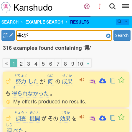
Kanshudo
SEARCH
EXAMPLE SEARCH
RESULTS
部
Search
316 examples found containing '果'
«
»
1
2
3
4
5
6
7
8
9
10
どりょく
なに
せいか
努力
した
が
何
の
成果
え
も
得
られなかった
。
My efforts produced no results.
ちょうさ
きかん
こうか
調査
機関
が
その
効果
を
しら
調
べた
。