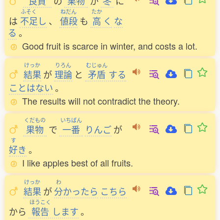
良質
の
果物
が
冬
に
ふそく
ねだん
たか
は
不足
し
、
値段
も
高
く
な
る
。
Good fruit is scarce in winter, and costs a lot.
けっか
りろん
むじゅん
結果
が
理論
と
矛盾
する
ことはない
。
The results will not contradict the theory.
くだもの
いちばん
果物
で
一番
りんご
が
す
好
き
。
I like apples best of all fruits.
けっか
わ
結果
が
分
かったら
こちら
ほうこく
から
報告
します
。