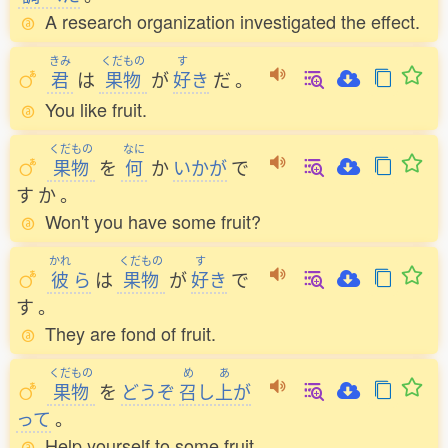
A research organization investigated the effect.
きみ
くだもの
す
君
は
果物
が
好
き
だ
。
You like fruit.
くだもの
なに
果物
を
何
か
いかが
で
す
か
。
Won't you have some fruit?
かれ
くだもの
す
彼
ら
は
果物
が
好
き
で
す
。
They are fond of fruit.
くだもの
め
あ
果物
を
どうぞ
召
し
上
が
って
。
Help yourself to some fruit.