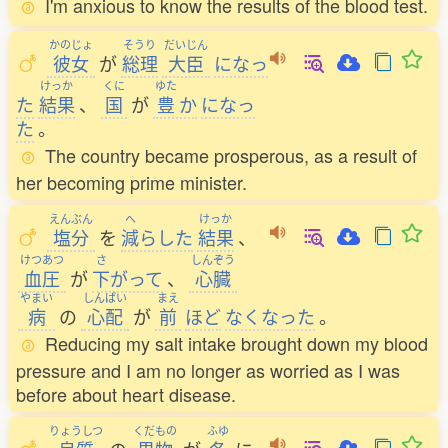
I'm anxious to know the results of the blood test.
かのじょ
そうり
だいじん
彼女
が
総理
大臣
になっ
けっか
くに
ゆた
た
結果
、
国
が
豊
か
になっ
た
。
The country became prosperous, as a result of
her becoming prime minister.
えんぶん
へ
けっか
塩分
を
減
らした
結果
、
けつあつ
さ
しんぞう
血圧
が
下
がって
、
心臓
やまい
しんぱい
まえ
病
の
心配
が
前
ほど
なくなった
。
Reducing my salt intake brought down my blood
pressure and I am no longer as worried as I was
before about heart disease.
りょうしつ
くだもの
ふゆ