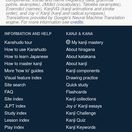
points, examples), JMdict (vocabulary), Tatoeba (examples),
Enamdict (names), KanjiVG (kanji animations and stroke
order), and Joy o' Kanji (kanji and radical synopses).
Translations provided by Google's Neural Machine Translation
engine. For more information see
credits
.
INFORMATION AND HELP
KANJI & KANA
Kanshudo tour
My kanji mastery
How to use Kanshudo
About hiragana
How to learn Japanese
About katakana
How to master kanji
About kanji
More 'how to' guides
Kanji components
Visual feature index
Drawing practice
Site search
Quick study
FAQ
Flashcards
Site index
Kanji collections
JLPT index
Joy o' Kanji essays
Study index
Kanji Challenge
Lesson index
Kanji Quiz
Play index
Kanji Keywords