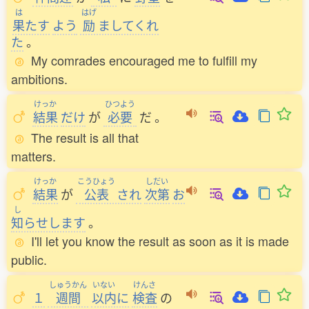
は
はげ
果
たす
よう
励
ましてくれ
た
。
My comrades encouraged me to fulfill my
ambitions.
けっか
ひつよう
結果
だけ
が
必要
だ
。
The result is all that
matters.
けっか
こうひょう
しだい
結果
が
公表
され
次第
お
し
知
らせします
。
I'll let you know the result as soon as it is made
public.
しゅうかん
いない
けんさ
１
週間
以内
に
検査
の