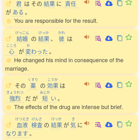
君
は
その
結果
に
責任
が
ある
。
You are responsible for the result.
けっこん
けっか
かれ
結婚
の
結果
、
彼
は
こころ
か
心
が
変
わった
。
He changed his mind in consequence of the
marriage.
くすり
こうか
その
薬
の
効果
は
きょうれつ
みじか
強烈
だ
が
短
い
。
The effects of the drug are intense but brief.
けつえき
けんさ
けっか
き
血液
検査
の
結果
が
気
に
なります
。