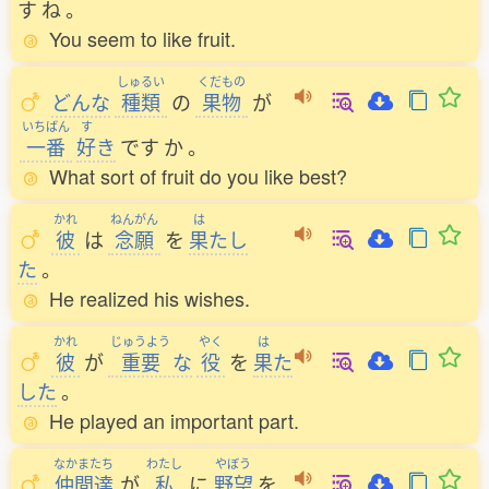
す
ね
。
You seem to like fruit.
しゅるい
くだもの
どんな
種類
の
果物
が
いちばん
す
一番
好
き
です
か
。
What sort of fruit do you like best?
かれ
ねんがん
は
彼
は
念願
を
果
たし
た
。
He realized his wishes.
かれ
じゅうよう
やく
は
彼
が
重要
な
役
を
果
た
した
。
He played an important part.
なかまたち
わたし
やぼう
仲間達
が
私
に
野望
を