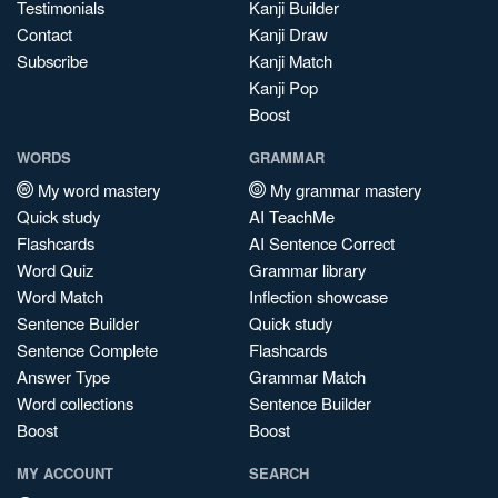
Testimonials
Kanji Builder
Contact
Kanji Draw
Subscribe
Kanji Match
Kanji Pop
Boost
WORDS
GRAMMAR
My word mastery
My grammar mastery
Quick study
AI TeachMe
Flashcards
AI Sentence Correct
Word Quiz
Grammar library
Word Match
Inflection showcase
Sentence Builder
Quick study
Sentence Complete
Flashcards
Answer Type
Grammar Match
Word collections
Sentence Builder
Boost
Boost
MY ACCOUNT
SEARCH