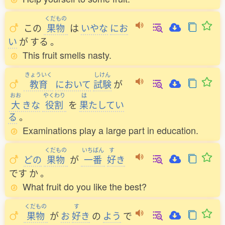
くだもの
この
果物
は
いやな
にお
い
が
する
。
This fruit smells nasty.
きょういく
しけん
教育
において
試験
が
おお
やくわり
は
大
きな
役割
を
果
たしてい
る
。
Examinations play a large part in education.
くだもの
いちばん
す
どの
果物
が
一番
好
き
です
か
。
What fruit do you like the best?
くだもの
す
果物
が
お
好
き
の
よう
で