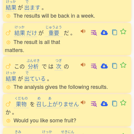
けっか
で
結果
が
出
ます
。
The results will be back in a week.
けっか
じゅうよう
結果
だけ
が
重要
だ
。
The result is all that
matters.
ぶんせき
つぎ
この
分析
で
は
次
の
けっか
で
結果
が
出
ている
。
The analysis gives the following results.
くだもの
め
あ
果物
を
召
し
上
がりません
か
。
Would you like some fruit?
きみ
けっか
せきにん