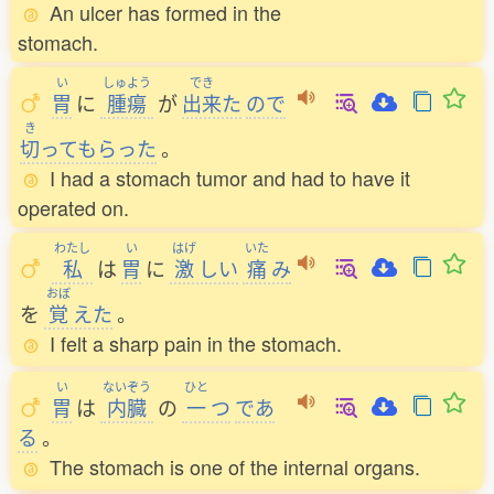
An ulcer has formed in the
stomach.
い
しゅよう
でき
胃
に
腫瘍
が
出来
た
ので
き
切
ってもらった
。
I had a stomach tumor and had to have it
operated on.
わたし
い
はげ
いた
私
は
胃
に
激
しい
痛
み
おぼ
を
覚
えた
。
I felt a sharp pain in the stomach.
い
ないぞう
ひと
胃
は
内臓
の
一
つ
であ
る
。
The stomach is one of the internal organs.