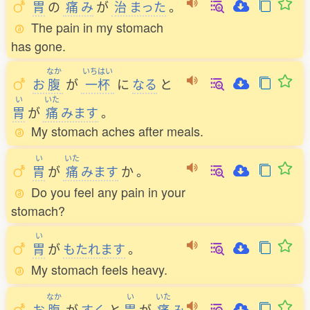
胃
の
痛
み
が
治
まった
。
The pain in my stomach
has gone.
なか
いちはい
お
腹
が
一杯
に
なる
と
い
いた
胃
が
痛
みます
。
My stomach aches after meals.
い
いた
胃
が
痛
みます
か
。
Do you feel any pain in your
stomach?
い
胃
が
もたれます
。
My stomach feels heavy.
なか
い
いた
お
腹
が
すく
と
胃
が
痛
み