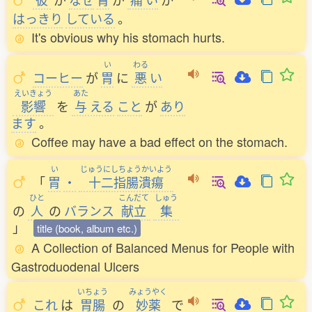
はっきり
している
。
It's obvious why his stomach hurts.
い
わる
コーヒー
が
胃
に
悪
い
えいきょう
あた
影響
を
与
える
こと
が
あり
ます
。
Coffee may have a bad effect on the stomach.
い
じゅうにしちょうかいよう
「
胃
・
十二指腸潰瘍
ひと
こんだて
しゅう
の
人
の
バランス
献立
集
」
title (book, album etc.)
A Collection of Balanced Menus for People with
Gastroduodenal Ulcers
いちょう
みょうやく
これ
は
胃腸
の
妙薬
で