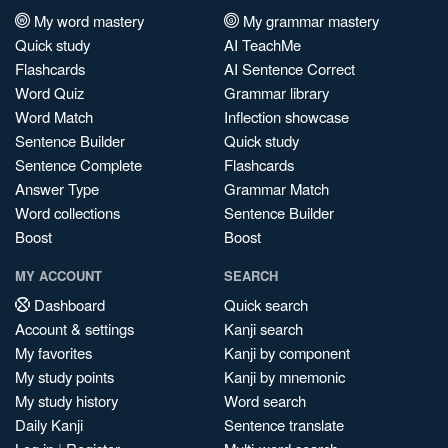
My word mastery
My grammar mastery
Quick study
AI TeachMe
Flashcards
AI Sentence Correct
Word Quiz
Grammar library
Word Match
Inflection showcase
Sentence Builder
Quick study
Sentence Complete
Flashcards
Answer Type
Grammar Match
Word collections
Sentence Builder
Boost
Boost
MY ACCOUNT
SEARCH
Dashboard
Quick search
Account & settings
Kanji search
My favorites
Kanji by component
My study points
Kanji by mnemonic
My study history
Word search
Daily Kanji
Sentence translate