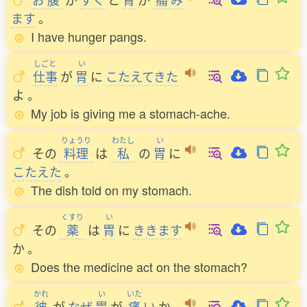
ます
。
I have hunger pangs.
しごと
い
仕事
が
胃
に
こたえてきた
よ
。
My job is giving me a stomach-ache.
りょうり
わたし
い
その
料理
は
私
の
胃
に
こたえた
。
The dish told on my stomach.
くすり
い
その
薬
は
胃
に
ききます
か
。
Does the medicine act on the stomach?
かれ
い
いた
彼
が
なぜ
胃
が
痛
い
か