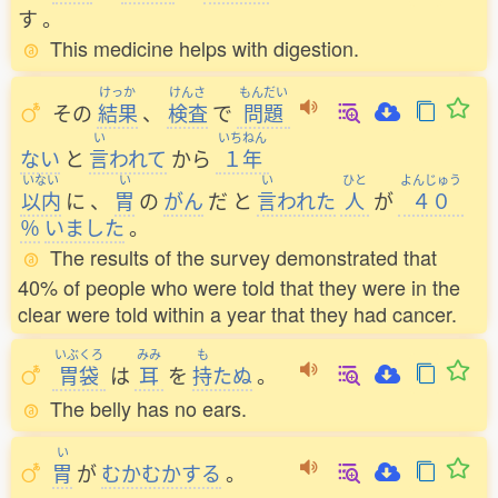
す
。
This medicine helps with digestion.
けっか
けんさ
もんだい
その
結果
、
検査
で
問題
い
いちねん
ない
と
言
われて
から
１年
いない
い
い
ひと
よんじゅう
以内
に
、
胃
の
がん
だ
と
言
われた
人
が
４０
％
いました
。
The results of the survey demonstrated that
40% of people who were told that they were in the
clear were told within a year that they had cancer.
いぶくろ
みみ
も
胃袋
は
耳
を
持
たぬ
。
The belly has no ears.
い
胃
が
むかむかする
。