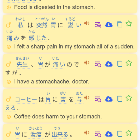
Food is digested in the stomach.
わたし
とつぜん
い
するど
私
は
突然
胃
に
鋭
い
いた
かん
痛
み
を
感
じた
。
I felt a sharp pain in my stomach all of a sudden.
せんせい
い
いた
先生
、
胃
が
痛
い
の
で
す
が
。
I have a stomachache, doctor.
い
がい
あた
コーヒー
は
胃
に
害
を
与
える
。
Coffee does harm to your stomach.
い
かいよう
でき
胃
に
潰瘍
が
出来
る
。