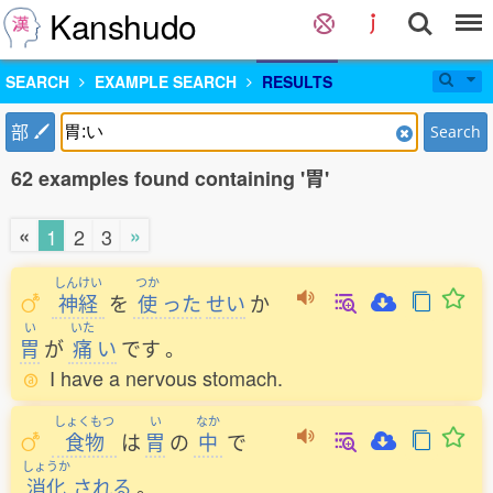
Kanshudo
SEARCH
EXAMPLE SEARCH
RESULTS
部
Search
62 examples found containing '胃'
«
»
1
2
3
しんけい
つか
神経
を
使
った
せい
か
い
いた
胃
が
痛
い
です
。
I have a nervous stomach.
しょくもつ
い
なか
食物
は
胃
の
中
で
しょうか
消化
される
。