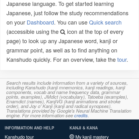
Japanese language. To get started learning
Japanese, just follow the study recommendations
on your
Dashboard
. You can use
Quick search
(accessible using the
icon at the top of every
page) to look up any Japanese word, kanji or
grammar point, as well as to find anything on
Kanshudo quickly. For an overview, take the
tour
.
Search results include information from a variety of sources,
including Kanshudo (kanji mnemonics, kanji readings, kanji
components, vocab and name frequency data, grammar
points, examples), JMdict (vocabulary), Tatoeba (examples),
Enamdict (names), KanjiVG (kanji animations and stroke
order), and Joy o' Kanji (kanji and radical synopses).
Translations provided by Google's Neural Machine Translation
engine. For more information see
credits
.
INFORMATION AND HELP
KANJI & KANA
Kanshudo tour
My kanji mastery