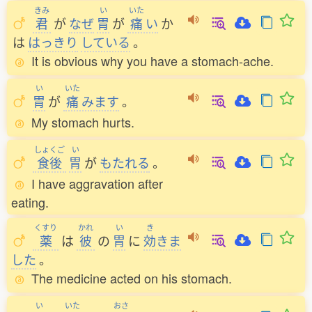
きみ
い
いた
君
が
なぜ
胃
が
痛
い
か
は
はっきり
している
。
It is obvious why you have a stomach-ache.
い
いた
胃
が
痛
みます
。
My stomach hurts.
しょくご
い
食後
胃
が
もたれる
。
I have aggravation after
eating.
くすり
かれ
い
き
薬
は
彼
の
胃
に
効
きま
した
。
The medicine acted on his stomach.
い
いた
おさ