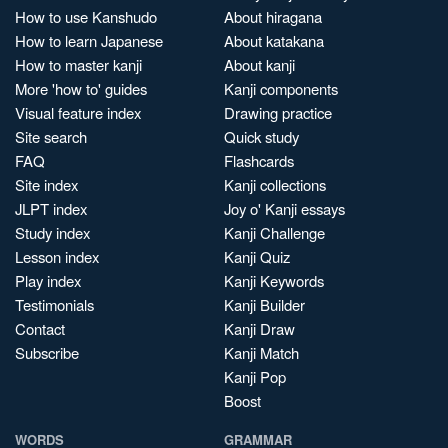
How to use Kanshudo
About hiragana
How to learn Japanese
About katakana
How to master kanji
About kanji
More 'how to' guides
Kanji components
Visual feature index
Drawing practice
Site search
Quick study
FAQ
Flashcards
Site index
Kanji collections
JLPT index
Joy o' Kanji essays
Study index
Kanji Challenge
Lesson index
Kanji Quiz
Play index
Kanji Keywords
Testimonials
Kanji Builder
Contact
Kanji Draw
Subscribe
Kanji Match
Kanji Pop
Boost
WORDS
GRAMMAR