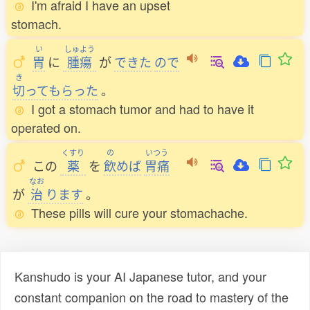
I'm afraid I have an upset
stomach.
い
しゅよう
胃
に
腫瘍
が
できた
ので
き
切
ってもらった
。
I got a stomach tumor and had to have it
operated on.
くすり
の
いつう
この
薬
を
飲
めば
胃痛
なお
が
治
ります
。
These pills will cure your stomachache.
Kanshudo is your AI Japanese tutor, and your
constant companion on the road to mastery of the