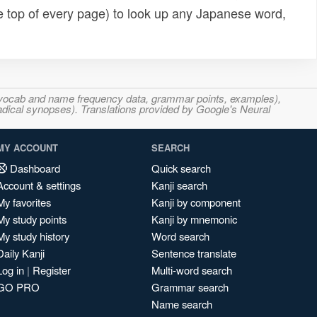
e top of every page) to look up any Japanese word,
s, vocab and name frequency data, grammar points, examples),
adical synopses). Translations provided by Google's Neural
MY ACCOUNT
SEARCH
Dashboard
Quick search
Account & settings
Kanji search
My favorites
Kanji by component
My study points
Kanji by mnemonic
My study history
Word search
Daily Kanji
Sentence translate
Log in
|
Register
Multi-word search
GO PRO
Grammar search
Name search