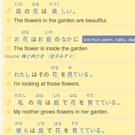
にわ
はな
うつく
庭
の
花
は
美
しい
。
The flowers in the garden are beautiful.
はな
にわ
お
花
は
お
庭
の
なか
に
line from poem, haiku, dia
The flower is inside the garden
Source:
蜂と神さま
（
金子みすゞ
）
はな
み
わたし
は
その
花
を
見
ている
。
I'm looking at those flowers.
わたし
はは
にわ
はな
そだ
私
の
母
は
庭
で
花
を
育
てている
。
My mother grows flowers in her garden.
かれ
にわ
はな
そだ
彼
ら
は
庭
で
花
を
育
てている
。