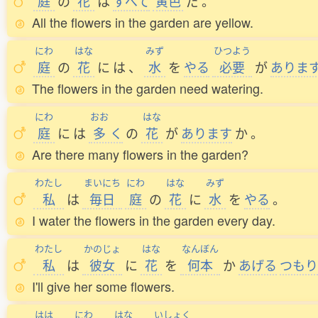
庭
の
花
は
すべて
黄色
だ
。
All the flowers in the garden are yellow.
にわ
はな
みず
ひつよう
庭
の
花
に
は
、
水
を
やる
必要
が
ありま
The flowers in the garden need watering.
にわ
おお
はな
庭
に
は
多
く
の
花
が
あります
か
。
Are there many flowers in the garden?
わたし
まいにち
にわ
はな
みず
私
は
毎日
庭
の
花
に
水
を
やる
。
I water the flowers in the garden every day.
わたし
かのじょ
はな
なんぼん
私
は
彼女
に
花
を
何本
か
あげる
つもり
I'll give her some flowers.
はは
にわ
はな
いしょく