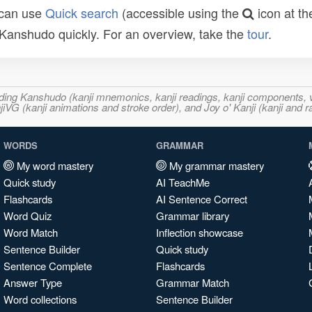
 can use
Quick search
(accessible using the
icon at th
n Kanshudo quickly. For an overview, take the
tour
.
ncluding Kanshudo (kanji mnemonics, kanji readings, kanji component
VG (kanji animations and stroke order), and Joy o' Kanji (kanji and r
WORDS
GRAMMAR
My word mastery
My grammar mastery
Quick study
AI TeachMe
Flashcards
AI Sentence Correct
Word Quiz
Grammar library
Word Match
Inflection showcase
Sentence Builder
Quick study
Sentence Complete
Flashcards
Answer Type
Grammar Match
Word collections
Sentence Builder