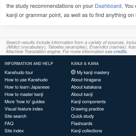
the study recommendations on your
Dashboard
. You
kanji or grammar point, as well as to find anything o
Search results include information from a variety of sources, i
JMdict (vocabulary), Tatoeba (examples), Enamdict (names), Kanji
Machine Translation engine. For more information see
credits
.
INFORMATION AND HELP
KANJI & KANA
Kanshudo tour
My kanji mastery
How to use Kanshudo
About hiragana
How to learn Japanese
About katakana
How to master kanji
About kanji
More 'how to' guides
Kanji components
Visual feature index
Drawing practice
Site search
Quick study
FAQ
Flashcards
Site index
Kanji collections