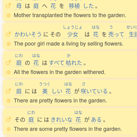
母
は
庭
へ
花
を
移植
した
。
Mother transplanted the flowers to the garden.
しょうじょ
はな
う
せい
かわいそう
に
その
少女
は
花
を
売
って
生
The poor girl made a living by selling flowers.
にわ
はな
か
庭
の
花
は
すべて
枯
れた
。
All the flowers in the garden withered.
にわ
うつく
はな
さ
庭
に
は
美
しい
花
が
咲
いている
。
There are pretty flowers in the garden.
にわ
はな
その
庭
に
は
きれいな
花
が
ある
。
There are some pretty flowers in the garden.