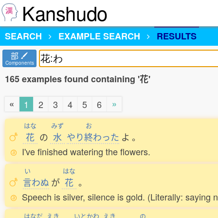
Kanshudo
SEARCH
EXAMPLE SEARCH
RESULTS
部
Components
165 examples found containing '花'
«
»
1
2
3
4
5
6
はな
みず
お
花
の
水
やり
終
わった
よ
。
I've finished watering the flowers.
い
はな
言
わぬ
が
花
。
Speech is silver, silence is gold. (Literally: saying n
はなだ
えき
いとかわ
えき
の