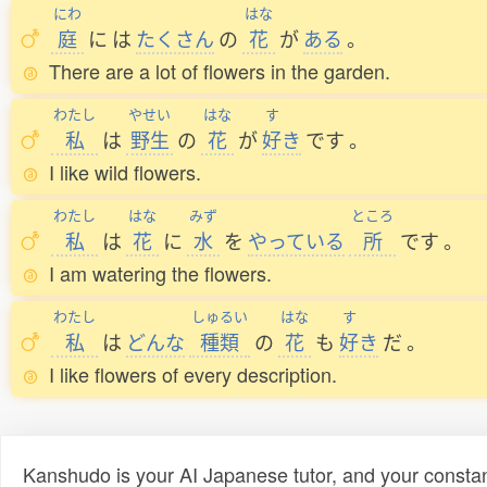
にわ
はな
庭
に
は
たくさん
の
花
が
ある
。
There are a lot of flowers in the garden.
わたし
やせい
はな
す
私
は
野生
の
花
が
好
き
です
。
I like wild flowers.
わたし
はな
みず
ところ
私
は
花
に
水
を
やっている
所
です
。
I am watering the flowers.
わたし
しゅるい
はな
す
私
は
どんな
種類
の
花
も
好
き
だ
。
I like flowers of every description.
Kanshudo is your AI Japanese tutor, and your constan