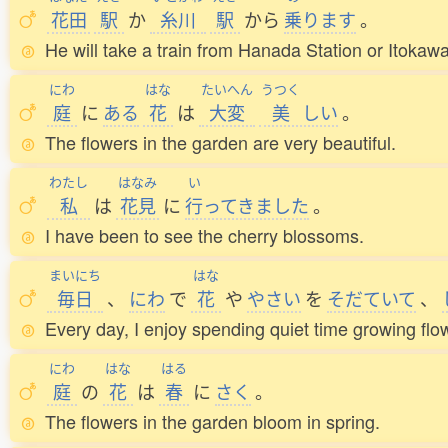
花田
駅
か
糸川
駅
から
乗
ります
。
He will take a train from Hanada Station or Itokawa
にわ
はな
たいへん
うつく
庭
に
ある
花
は
大変
美
しい
。
The flowers in the garden are very beautiful.
わたし
はなみ
い
私
は
花見
に
行
ってきました
。
I have been to see the cherry blossoms.
まいにち
はな
毎日
、
にわ
で
花
や
やさい
を
そだていて
、
Every day, I enjoy spending quiet time growing fl
にわ
はな
はる
庭
の
花
は
春
に
さく
。
The flowers in the garden bloom in spring.