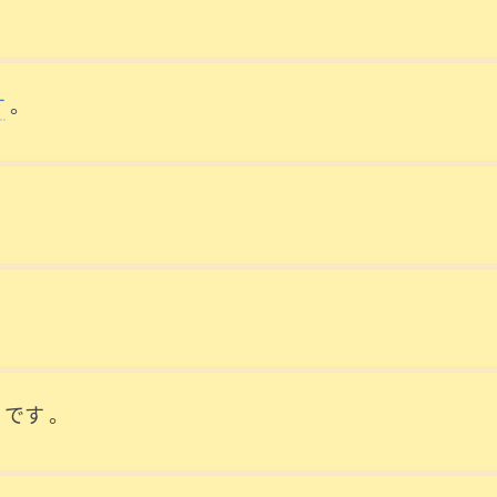
す
。
です
。