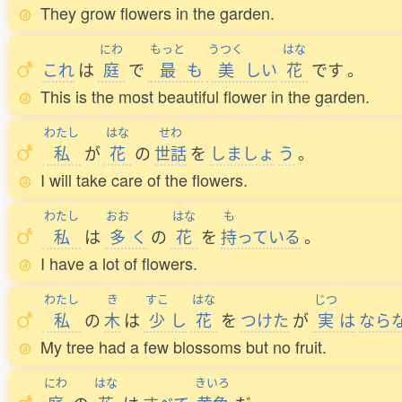
They grow flowers in the garden.
にわ
もっと
うつく
はな
これ
は
庭
で
最
も
美
しい
花
です
。
This is the most beautiful flower in the garden.
わたし
はな
せわ
私
が
花
の
世話
を
しましょ
う
。
I will take care of the flowers.
わたし
おお
はな
も
私
は
多
く
の
花
を
持
っている
。
I have a lot of flowers.
わたし
き
すこ
はな
じつ
私
の
木
は
少
し
花
を
つけた
が
実
は
なら
My tree had a few blossoms but no fruit.
にわ
はな
きいろ