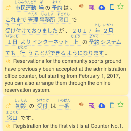
しみんうんどう
ば
よやく
市民運動
場
の
予約
は
、
かんり
じむしょ
まどぐち
これまで
管理
事務所
窓口
で
う
つ
とし
にがつ
受
け
付
けておりました
が
、
２０１７
年
２月
いちにち
じょう
よやく
１日
より
インターネット
上
の
予約
システム
おこな
でも
行
う
ことができる
ようになります
。
Reservations for the community sports ground
have previously been accepted at the administration
office counter, but starting from February 1, 2017,
you can also arrange them through the online
reservation system.
しょしん
うけつけ
いちばん
初診
の
受付
は
一番
まどぐち
窓口
です
。
Registration for the first visit is at Counter No.1.