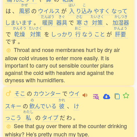
かぜ
はい
こ
は
、
風邪
の
ウイルス
が
入
り
込
み
やすく
なって
だんぼう
きぐ
さむ
たいさく
かしつき
しまいます
。
暖房
器具
で
寒
さ
対策
、
加湿器
かんそう
たいさく
おこ
かんよう
で
乾燥
対策
を
しっかり
行
なう
こと
が
肝要
です
。
Throat and nose membranes hurt by dry air
allow cold viruses to enter more easily. It is
important to carry out sensible counter plans
against the cold with heaters and against the
dryness with humidifiers.
そこ
の
カウンター
で
ウイ
の
かれ
スキー
の
飲
んでいる
彼
、
け
わたし
っこう
私
の
タイプ
だ
わ
。
See that guy over there at the counter drinking
whisky? He's pretty much my type.