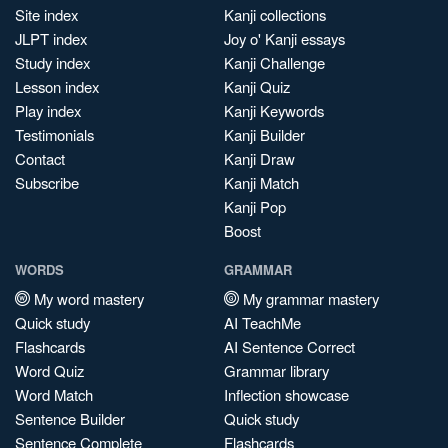
Site index
Kanji collections
JLPT index
Joy o' Kanji essays
Study index
Kanji Challenge
Lesson index
Kanji Quiz
Play index
Kanji Keywords
Testimonials
Kanji Builder
Contact
Kanji Draw
Subscribe
Kanji Match
Kanji Pop
Boost
WORDS
GRAMMAR
My word mastery
My grammar mastery
Quick study
AI TeachMe
Flashcards
AI Sentence Correct
Word Quiz
Grammar library
Word Match
Inflection showcase
Sentence Builder
Quick study
Sentence Complete
Flashcards