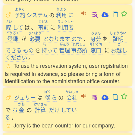
よやく
りよう
予約
システム
の
利用
に
さい
じぜん
りようしゃ
際
して
は
、
事前
に
利用者
とうろく
ひつよう
みぶん
しょうめい
登録
が
必要
となります
ので
、
身分
を
証明
も
かんり
じむしょ
まどぐち
こ
できる
もの
を
持
って
管理
事務所
窓口
に
お
越
し
ください
。
To use the reservation system, user registration
is required in advance, so please bring a form of
identification to the administration office counter.
ぼく
かいしゃ
ジェリー
は
僕
ら
の
会社
かね
けいさん
で
お
金
の
計算
だけ
してい
る
。
Jerry is the bean counter for our company.