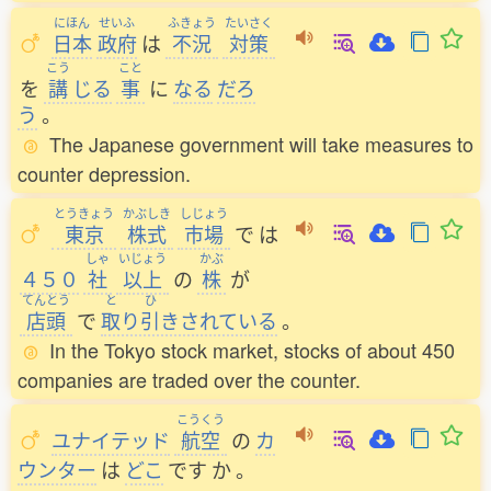
にほん
せいふ
ふきょう
たいさく
日本
政府
は
不況
対策
こう
こと
を
講
じる
事
に
なる
だろ
う
。
The Japanese government will take measures to
counter depression.
とうきょう
かぶしき
しじょう
東京
株式
市場
で
は
しゃ
いじょう
かぶ
４５０
社
以上
の
株
が
てんとう
と
ひ
店頭
で
取
り
引
きされている
。
In the Tokyo stock market, stocks of about 450
companies are traded over the counter.
こうくう
ユナイテッド
航空
の
カ
ウンター
は
どこ
です
か
。