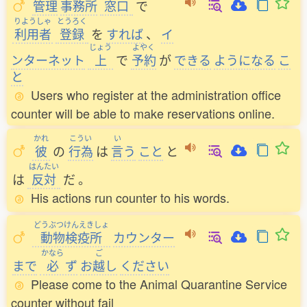
管理
事務所
窓口
で
りようしゃ
とうろく
利用者
登録
を
すれば
、
イ
じょう
よやく
ンターネット
上
で
予約
が
できる
ようになる
こ
と
Users who register at the administration office
counter will be able to make reservations online.
かれ
こうい
い
彼
の
行為
は
言
う
こと
と
はんたい
は
反対
だ
。
His actions run counter to his words.
どうぶつけんえきしょ
動物検疫所
カウンター
かなら
ご
まで
必
ず
お
越
し
ください
Please come to the Animal Quarantine Service
counter without fail