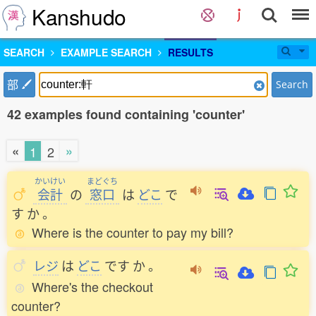
Kanshudo
SEARCH
EXAMPLE SEARCH
RESULTS
部
Search
42 examples found containing 'counter'
«
»
1
2
かいけい
まどぐち
会計
の
窓口
は
どこ
で
す
か
。
Where is the counter to pay my bill?
レジ
は
どこ
です
か
。
Where's the checkout
counter?