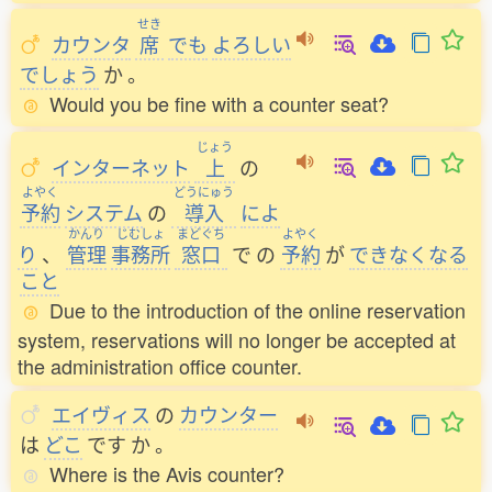
せき
カウンタ
席
でも
よろしい
でしょう
か
。
Would you be fine with a counter seat?
じょう
インターネット
上
の
よやく
どうにゅう
予約
システム
の
導入
によ
かんり
じむしょ
まどぐち
よやく
り
、
管理
事務所
窓口
で
の
予約
が
できなくなる
こと
Due to the introduction of the online reservation
system, reservations will no longer be accepted at
the administration office counter.
エイヴィス
の
カウンター
は
どこ
です
か
。
Where is the Avis counter?