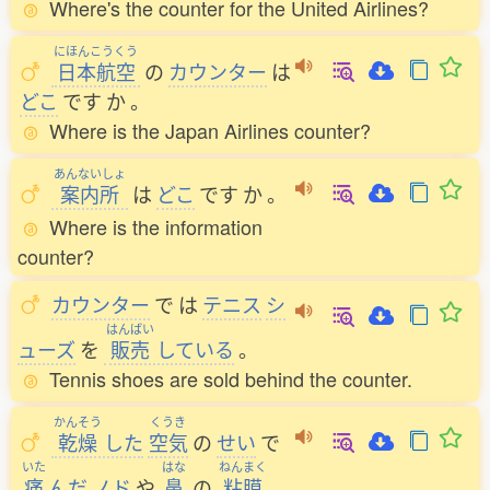
Where's the counter for the United Airlines?
にほんこうくう
日本航空
の
カウンター
は
どこ
です
か
。
Where is the Japan Airlines counter?
あんないしょ
案内所
は
どこ
です
か
。
Where is the information
counter?
カウンター
で
は
テニス
シ
はんばい
ューズ
を
販売
している
。
Tennis shoes are sold behind the counter.
かんそう
くうき
乾燥
した
空気
の
せい
で
いた
はな
ねんまく
痛
んだ
ノド
や
鼻
の
粘膜