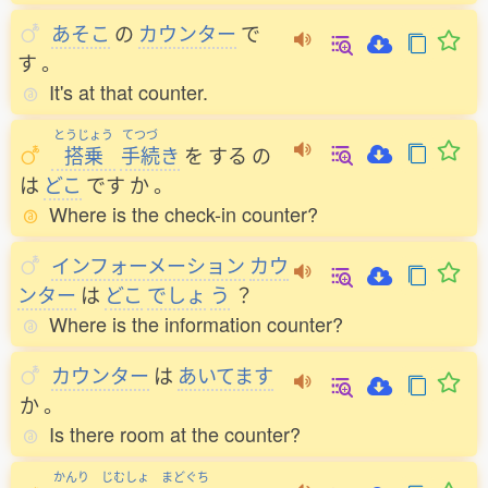
あそこ
の
カウンター
で
す
。
It's at that counter.
とうじょう
てつづ
搭乗
手続
き
を
する
の
は
どこ
です
か
。
Where is the check-in counter?
インフォーメーション
カウ
ンター
は
どこ
でしょ
う
？
Where is the information counter?
カウンター
は
あいてます
か
。
Is there room at the counter?
かんり
じむしょ
まどぐち