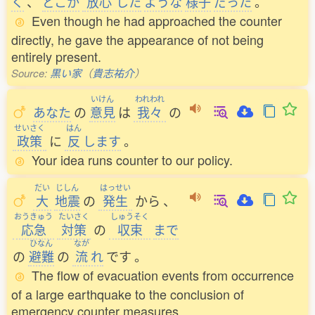
く
、
どこか
放心
した
ような
様子
だった
。
Even though he had approached the counter
directly, he gave the appearance of not being
entirely present.
Source:
黒い家
（
貴志祐介
）
いけん
われわれ
あなた
の
意見
は
我々
の
せいさく
はん
政策
に
反
します
。
Your idea runs counter to our policy.
だい
じしん
はっせい
大
地震
の
発生
から
、
おうきゅう
たいさく
しゅうそく
応急
対策
の
収束
まで
ひなん
なが
の
避難
の
流
れ
です
。
The flow of evacuation events from occurrence
of a large earthquake to the conclusion of
emergency counter measures.