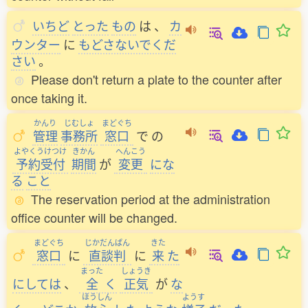
いちど
とった
もの
は
、
カ
ウンター
に
もどさないでくだ
さい
。
Please don't return a plate to the counter after
once taking it.
かんり
じむしょ
まどぐち
管理
事務所
窓口
で
の
よやくうけつけ
きかん
へんこう
予約受付
期間
が
変更
にな
る
こと
The reservation period at the administration
office counter will be changed.
まどぐち
じかだんぱん
きた
窓口
に
直談判
に
来
た
まった
しょうき
にしては
、
全
く
正気
が
な
ほうしん
ようす