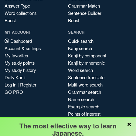
Answer Type
Grammar Match
Word collections
Sentence Builder
Boost
Boost
MY ACCOUNT
SEARCH
Dashboard
Quick search
Account & settings
Kanji search
My favorites
Kanji by component
My study points
Kanji by mnemonic
My study history
Word search
Daily Kanji
Sentence translate
Log in
|
Register
Multi-word search
GO PRO
Grammar search
Name search
Example search
Points of interest
×
Site search
The most effective way to learn
My search history
Japanese.
Search index