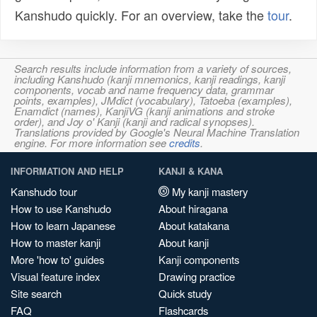
Kanshudo quickly. For an overview, take the
tour
.
Search results include information from a variety of sources,
including Kanshudo (kanji mnemonics, kanji readings, kanji
components, vocab and name frequency data, grammar
points, examples), JMdict (vocabulary), Tatoeba (examples),
Enamdict (names), KanjiVG (kanji animations and stroke
order), and Joy o' Kanji (kanji and radical synopses).
Translations provided by Google's Neural Machine Translation
engine. For more information see
credits
.
INFORMATION AND HELP
KANJI & KANA
Kanshudo tour
My kanji mastery
How to use Kanshudo
About hiragana
How to learn Japanese
About katakana
How to master kanji
About kanji
More 'how to' guides
Kanji components
Visual feature index
Drawing practice
Site search
Quick study
FAQ
Flashcards