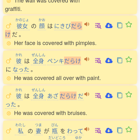
The wall was covered with
graffiti.
かのじょ
かお
彼女
の
顔
は
にきび
だ
ら
け
だ
。
Her face is covered with pimples.
かれ
ぜんしん
彼
は
全身
ペンキ
だ
ら
け
に
なった
。
He was covered all over with paint.
かれ
ぜんしん
彼
は
全身
あざ
だ
ら
け
だ
った
。
He was covered with bruises.
わたし
つま
びん
私
の
妻
が
瓶
を
わって
だいどころ
ゆか