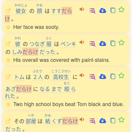
かのじょ
かお
彼女
の
顔
は
すす
だ
ら
け
。
Her face was sooty.
かれ
ふく
彼
の
つなぎ
服
は
ペンキ
の
しみ
だ
ら
け
だった
。
His overall was covered with paint-stains.
ふたり
こうこうせい
トム
は
２人
の
高校生
に
なぐ
あざ
だ
ら
け
に
なる
まで
殴
ら
れた
。
Two high school boys beat Tom black and blue.
へや
かみ
その
部屋
は
紙
くず
だ
ら
け
だった
。