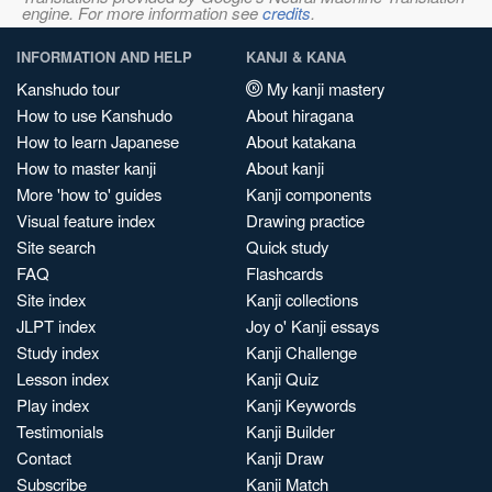
engine. For more information see
credits
.
INFORMATION AND HELP
KANJI & KANA
Kanshudo tour
My kanji mastery
How to use Kanshudo
About hiragana
How to learn Japanese
About katakana
How to master kanji
About kanji
More 'how to' guides
Kanji components
Visual feature index
Drawing practice
Site search
Quick study
FAQ
Flashcards
Site index
Kanji collections
JLPT index
Joy o' Kanji essays
Study index
Kanji Challenge
Lesson index
Kanji Quiz
Play index
Kanji Keywords
Testimonials
Kanji Builder
Contact
Kanji Draw
Subscribe
Kanji Match