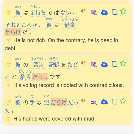
かれ
かねも
彼
は
金持
ち
で
は
ない
。
かれ
しゃっきん
それどころか
、
彼
は
借金
だ
ら
け
だ
。
He is not rich. On the contrary, he is deep in
debt.
かれ
ひょうけつ
きろく
彼
の
票決
記録
を
たど
むじゅん
る
と
矛盾
だ
ら
け
です
。
His voting record is riddled with contradictions.
かれ
て
どろ
彼
の
手
は
泥
だ
ら
け
だっ
た
。
His hands were covered with mud.