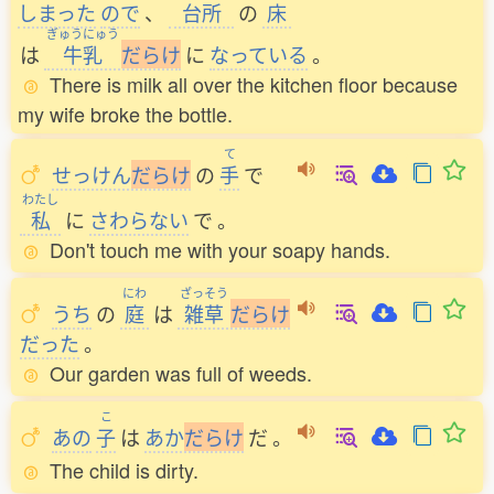
しまった
ので
、
台所
の
床
ぎゅうにゅう
は
牛乳
だ
ら
け
に
なっている
。
There is milk all over the kitchen floor because
my wife broke the bottle.
て
せっけん
だ
ら
け
の
手
で
わたし
私
に
さわらない
で
。
Don't touch me with your soapy hands.
にわ
ざっそう
うち
の
庭
は
雑草
だ
ら
け
だった
。
Our garden was full of weeds.
こ
あの
子
は
あか
だ
ら
け
だ
。
The child is dirty.