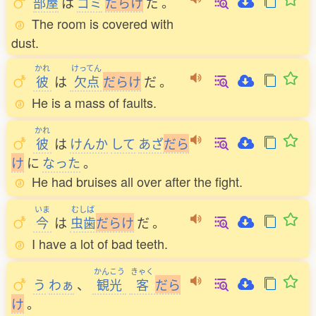
部屋
は
ゴミ
だ
ら
け
だ
。
The room is covered with
dust.
かれ
けってん
彼
は
欠点
だ
ら
け
だ
。
He is a mass of faults.
かれ
彼
は
けんか
して
あざ
だ
ら
け
に
なった
。
He had bruises all over after the fight.
いま
むしば
今
は
虫歯
だ
ら
け
だ
。
I have a lot of bad teeth.
かんこう
きゃく
う
わぁ
、
観光
客
だ
ら
け
。