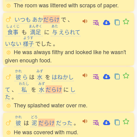
The room was littered with scraps of paper.
いつも
あか
だ
ら
け
で
、
しょくじ
まんぞく
あた
食事
も
満足
に
与
えられて
ようす
いない
様子
でした
。
He was always filthy and looked like he wasn't
given enough food.
かれ
みず
彼
ら
は
水
を
はねかし
わたし
みず
て
、
私
を
水
だ
ら
け
に
し
た
。
They splashed water over me.
かれ
どろ
彼
は
泥
だ
ら
け
だった
。
He was covered with mud.