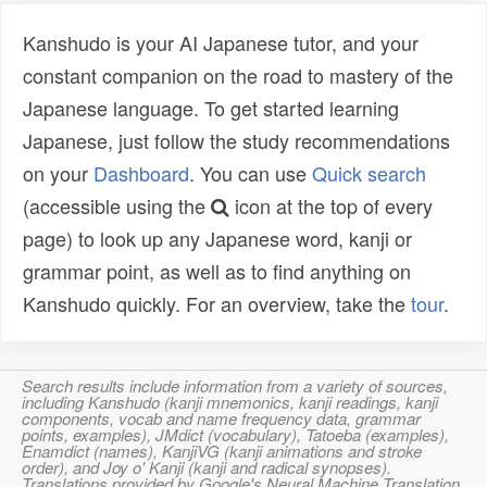
Kanshudo is your AI Japanese tutor, and your
constant companion on the road to mastery of the
Japanese language. To get started learning
Japanese, just follow the study recommendations
on your
Dashboard
. You can use
Quick search
(accessible using the
icon at the top of every
page) to look up any Japanese word, kanji or
grammar point, as well as to find anything on
Kanshudo quickly. For an overview, take the
tour
.
Search results include information from a variety of sources,
including Kanshudo (kanji mnemonics, kanji readings, kanji
components, vocab and name frequency data, grammar
points, examples), JMdict (vocabulary), Tatoeba (examples),
Enamdict (names), KanjiVG (kanji animations and stroke
order), and Joy o' Kanji (kanji and radical synopses).
Translations provided by Google's Neural Machine Translation