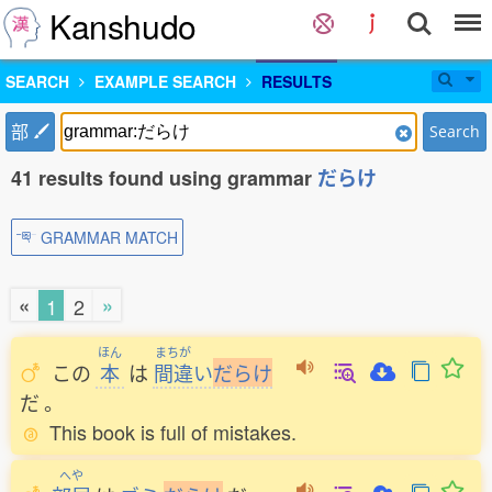
Kanshudo
SEARCH
EXAMPLE SEARCH
RESULTS
部
Search
41 results found using grammar
だらけ
GRAMMAR MATCH
«
»
1
2
ほん
まちが
この
本
は
間違
い
だ
ら
け
だ
。
This book is full of mistakes.
へや