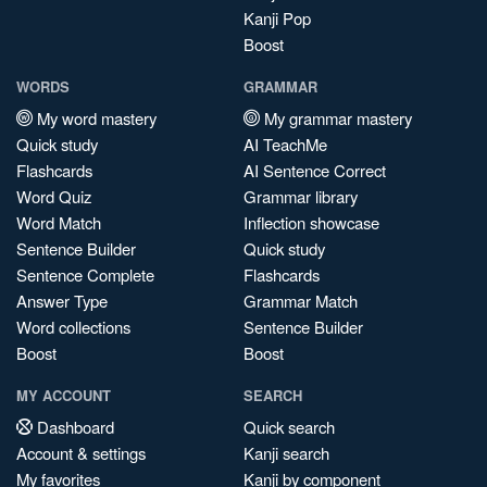
Kanji Pop
Boost
WORDS
GRAMMAR
My word mastery
My grammar mastery
Quick study
AI TeachMe
Flashcards
AI Sentence Correct
Word Quiz
Grammar library
Word Match
Inflection showcase
Sentence Builder
Quick study
Sentence Complete
Flashcards
Answer Type
Grammar Match
Word collections
Sentence Builder
Boost
Boost
MY ACCOUNT
SEARCH
Dashboard
Quick search
Account & settings
Kanji search
My favorites
Kanji by component