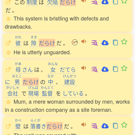
この
制度
は
欠陥
だ
ら
け
だ
。
This system is bristling with defects and
drawbacks.
かれ
すき
彼
は
隙
だ
ら
け
だ
。
He is utterly unguarded.
かあ
おんな
母
さん
は
、
女
だてら
おとこ
なか
けんせつ
に
男
だ
ら
け
の
中
、
建設
かいしゃ
げんば
かんとく
会社
で
現場
監督
を
している
。
Mum, a mere woman surrounded by men, works
in a construction company as a site foreman.
かべ
らくが
壁
は
落書
き
だ
ら
け
だ
。