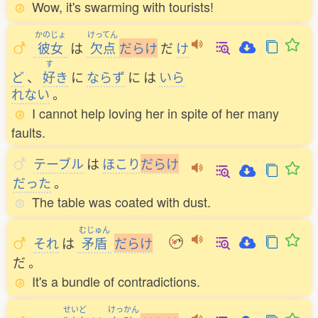
Wow, it's swarming with tourists!
かのじょ
けってん
彼女
は
欠点
だ
ら
け
だ
け
す
ど
、
好
き
に
ならず
に
は
いら
れない
。
I cannot help loving her in spite of her many
faults.
テーブル
は
ほこり
だ
ら
け
だった
。
The table was coated with dust.
むじゅん
それ
は
矛盾
だ
ら
け
だ
。
It's a bundle of contradictions.
せいど
けっかん