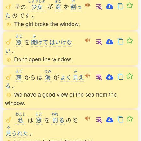
しょうじょ
まど
わ
その
少女
が
窓
を
割
っ
た
の
です
。
The girl broke the window.
まど
あ
窓
を
開
けて
はいけな
い
。
Don't open the window.
まど
うみ
み
窓
から
は
海
が
よく
見
え
る
。
We have a good view of the sea from the
window.
わたし
まど
われ
私
は
窓
を
割
る
の
を
み
見
られた
。