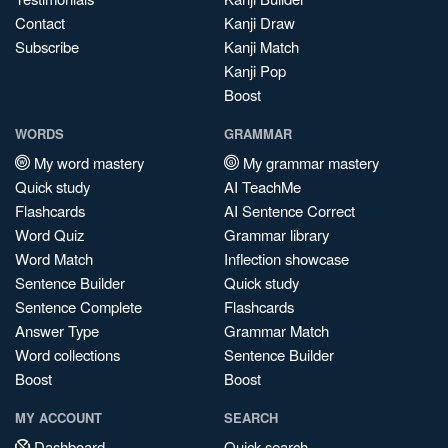
Contact
Kanji Draw
Subscribe
Kanji Match
Kanji Pop
Boost
WORDS
GRAMMAR
My word mastery
My grammar mastery
Quick study
AI TeachMe
Flashcards
AI Sentence Correct
Word Quiz
Grammar library
Word Match
Inflection showcase
Sentence Builder
Quick study
Sentence Complete
Flashcards
Answer Type
Grammar Match
Word collections
Sentence Builder
Boost
Boost
MY ACCOUNT
SEARCH
Dashboard
Quick search