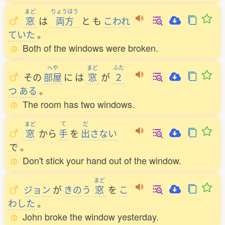
まど
りょうほう
窓
は
両方
と
も
こわれ
ていた
。
Both of the windows were broken.
へや
まど
ふた
その
部屋
に
は
窓
が
２
つ
ある
。
The room has two windows.
まど
て
だ
窓
から
手
を
出
さない
で
。
Don't stick your hand out of the window.
まど
ジョン
が
きのう
窓
を
こ
わした
。
John broke the window yesterday.