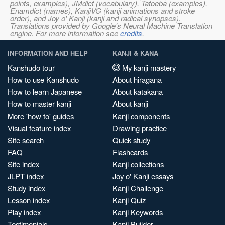
points, examples), JMdict (vocabulary), Tatoeba (examples),
Enamdict (names), KanjiVG (kanji animations and stroke
order), and Joy o' Kanji (kanji and radical synopses).
Translations provided by Google's Neural Machine Translation
engine. For more information see
credits
.
INFORMATION AND HELP
KANJI & KANA
Kanshudo tour
My kanji mastery
How to use Kanshudo
About hiragana
How to learn Japanese
About katakana
How to master kanji
About kanji
More 'how to' guides
Kanji components
Visual feature index
Drawing practice
Site search
Quick study
FAQ
Flashcards
Site index
Kanji collections
JLPT index
Joy o' Kanji essays
Study index
Kanji Challenge
Lesson index
Kanji Quiz
Play index
Kanji Keywords
Testimonials
Kanji Builder