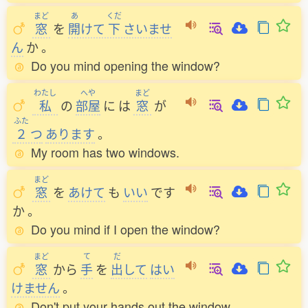
まど
あ
くだ
窓
を
開
けて
下
さいませ
ん
か
。
Do you mind opening the window?
わたし
へや
まど
私
の
部屋
に
は
窓
が
ふた
２
つ
あります
。
My room has two windows.
まど
窓
を
あけて
も
いい
です
か
。
Do you mind if I open the window?
まど
て
だ
窓
から
手
を
出
して
はい
けません
。
Don't put your hands out the window.