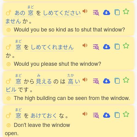
まど
あの
窓
を
しめてください
ません
か
。
Would you be so kind as to shut that window?
まど
窓
を
しめてくれません
か
。
Would you please shut the window?
まど
み
たか
窓
から
見
える
の
は
高
い
ビル
です
。
The high building can be seen from the window.
まど
窓
を
あけておく
な
。
Don't leave the window
open.