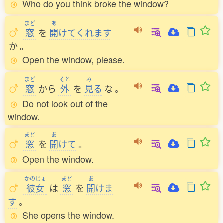
Who do you think broke the window?
まど
あ
窓
を
開
けてくれます
か
。
Open the window, please.
まど
そと
み
窓
から
外
を
見
る
な
。
Do not look out of the
window.
まど
あ
窓
を
開
けて
。
Open the window.
かのじょ
まど
あ
彼女
は
窓
を
開
けま
す
。
She opens the window.