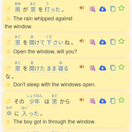
あめ
まど
う
雨
が
窓
を
打
った
。
The rain whipped against
the window.
まど
あ
くだ
窓
を
開
けて
下
さい
ね
。
Open the window, will you?
まど
あ
ね
窓
を
開
けた
まま
寝
る
な
。
Don't sleep with the windows open.
しょうねん
まど
その
少年
は
窓
から
なか
はい
中
に
入
った
。
The boy got in through the window.