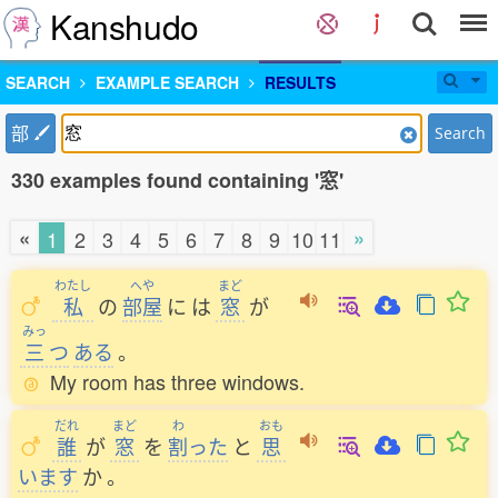
Kanshudo
SEARCH
EXAMPLE SEARCH
RESULTS
部
Search
330 examples found containing '窓'
«
»
1
2
3
4
5
6
7
8
9
10
11
わたし
へや
まど
私
の
部屋
に
は
窓
が
みっ
三
つ
ある
。
My room has three windows.
だれ
まど
わ
おも
誰
が
窓
を
割
った
と
思
います
か
。