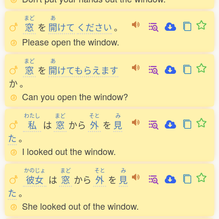
まど
あ
窓
を
開
けて
ください
。
Please open the window.
まど
あ
窓
を
開
けてもらえます
か
。
Can you open the window?
わたし
まど
そと
み
私
は
窓
から
外
を
見
た
。
I looked out the window.
かのじょ
まど
そと
み
彼女
は
窓
から
外
を
見
た
。
She looked out of the window.