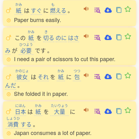
かみ
も
紙
は
すぐ
に
燃
える
。
Paper burns easily.
かみ
き
この
紙
を
切
る
のに
はさ
ひつよう
み
が
必要
です
。
I need a pair of scissors to cut this paper.
かのじょ
かみ
つつ
彼女
は
それ
を
紙
に
包
んだ
。
She folded it in paper.
にほん
かみ
たいりょう
日本
は
紙
を
大量
に
しょうひ
消費
する
。
Japan consumes a lot of paper.