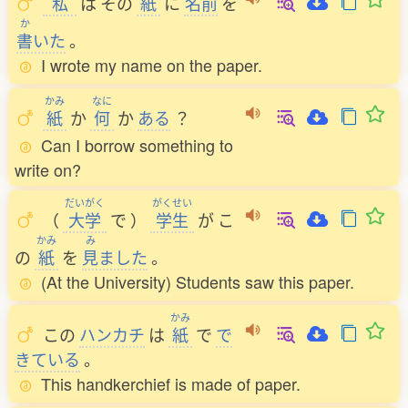
私
は
その
紙
に
名前
を
か
書
いた
。
I wrote my name on the paper.
かみ
なに
紙
か
何
か
ある
？
Can I borrow something to
write on?
だいがく
がくせい
（
大学
で
）
学生
が
こ
かみ
み
の
紙
を
見
ました
。
(At the University) Students saw this paper.
かみ
この
ハンカチ
は
紙
で
で
きている
。
This handkerchief is made of paper.