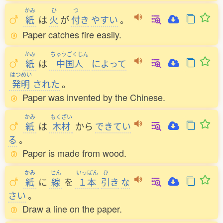
かみ
ひ
つ
紙
は
火
が
付
き
やすい
。
Paper catches fire easily.
かみ
ちゅうごくじん
紙
は
中国人
によって
はつめい
発明
された
。
Paper was invented by the Chinese.
かみ
もくざい
紙
は
木材
から
できてい
る
。
Paper is made from wood.
かみ
せん
いっぽん
ひ
紙
に
線
を
１本
引
き
な
さい
。
Draw a line on the paper.