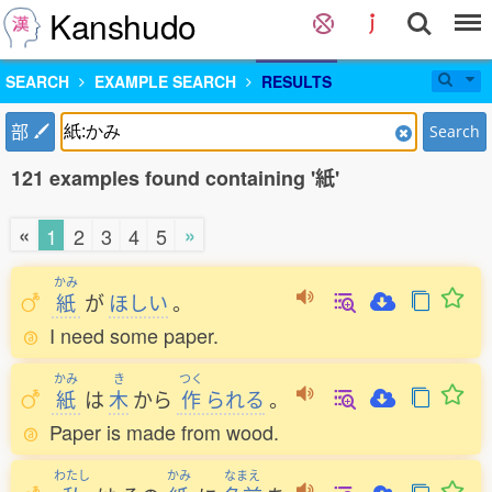
Kanshudo
SEARCH
EXAMPLE SEARCH
RESULTS
部
Search
121 examples found containing '紙'
«
»
1
2
3
4
5
かみ
紙
が
ほしい
。
I need some paper.
かみ
き
つく
紙
は
木
から
作
られる
。
Paper is made from wood.
わたし
かみ
なまえ