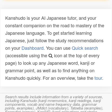
Kanshudo is your AI Japanese tutor, and your
constant companion on the road to mastery of the
Japanese language. To get started learning
Japanese, just follow the study recommendations
on your
Dashboard
. You can use
Quick search
(accessible using the
icon at the top of every
page) to look up any Japanese word, kanji or
grammar point, as well as to find anything on
Kanshudo quickly. For an overview, take the
tour
.
Search results include information from a variety of sources,
including Kanshudo (kanji mnemonics, kanji readings, kanji
components, vocab and name frequency data, grammar
points, examples), JMdict (vocabulary), Tatoeba (examples),
Enamdict (names), KanjiVG (kanji animations and stroke