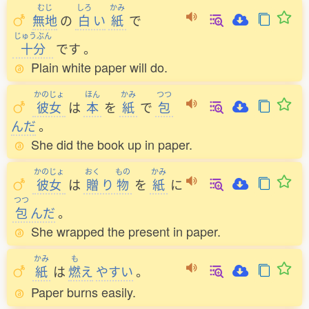
むじ
しろ
かみ
無地
の
白
い
紙
で
じゅうぶん
十分
です
。
Plain white paper will do.
かのじょ
ほん
かみ
つつ
彼女
は
本
を
紙
で
包
んだ
。
She did the book up in paper.
かのじょ
おく
もの
かみ
彼女
は
贈
り
物
を
紙
に
つつ
包
んだ
。
She wrapped the present in paper.
かみ
も
紙
は
燃
え
やすい
。
Paper burns easily.