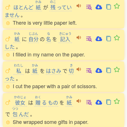
かみ
のこ
ほとんど
紙
が
残
ってい
ません
。
There is very little paper left.
かみ
じぶん
な
きにゅう
紙
に
自分
の
名
を
記入
した
。
I filled in my name on the paper.
わたし
かみ
き
私
は
紙
を
はさみ
で
切
った
。
I cut the paper with a pair of scissors.
かのじょ
おく
かみ
彼女
は
贈
る
もの
を
紙
つつ
で
包
んだ
。
She wrapped some gifts in paper.