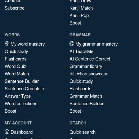
Contact
Kanji Draw
Subscribe
Kanji Match
Kanji Pop
Boost
WORDS
GRAMMAR
My word mastery
My grammar mastery
Quick study
AI TeachMe
Flashcards
AI Sentence Correct
Word Quiz
Grammar library
Word Match
Inflection showcase
Sentence Builder
Quick study
Sentence Complete
Flashcards
Answer Type
Grammar Match
Word collections
Sentence Builder
Boost
Boost
MY ACCOUNT
SEARCH
Dashboard
Quick search