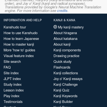
order), and Joy o' Kanji (kanji and radical synopses).
Translations provided by Google's Neural Machine Translation
engine. For more information see
credits
.
INFORMATION AND HELP
KANJI & KANA
Kanshudo tour
My kanji mastery
How to use Kanshudo
About hiragana
How to learn Japanese
About katakana
How to master kanji
About kanji
More 'how to' guides
Kanji components
Visual feature index
Drawing practice
Site search
Quick study
FAQ
Flashcards
Site index
Kanji collections
JLPT index
Joy o' Kanji essays
Study index
Kanji Challenge
Lesson index
Kanji Quiz
Play index
Kanji Keywords
Testimonials
Kanji Builder