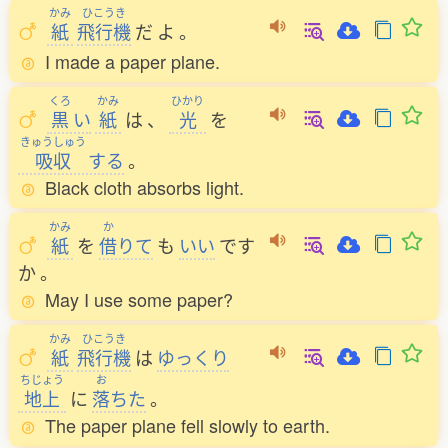
かみ
ひこうき
紙
飛行機
だ
よ
。
I made a paper plane.
くろ
かみ
ひかり
黒
い
紙
は
、
光
を
きゅうしゅう
吸収
する
。
Black cloth absorbs light.
かみ
か
紙
を
借
りて
も
いい
です
か
。
May I use some paper?
かみ
ひこうき
紙
飛行機
は
ゆっくり
ちじょう
お
地上
に
落
ちた
。
The paper plane fell slowly to earth.