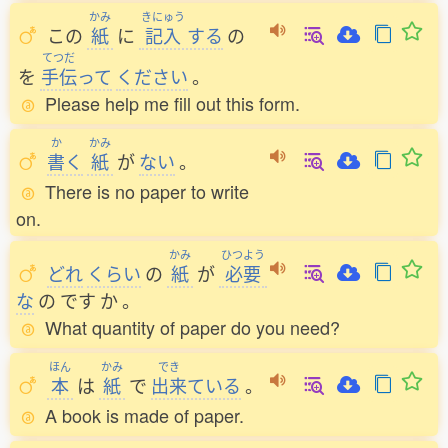
かみ
きにゅう
この
紙
に
記入
する
の
てつだ
を
手伝
って
ください
。
Please help me fill out this form.
か
かみ
書
く
紙
が
ない
。
There is no paper to write
on.
かみ
ひつよう
どれ
くらい
の
紙
が
必要
な
の
です
か
。
What quantity of paper do you need?
ほん
かみ
でき
本
は
紙
で
出来
ている
。
A book is made of paper.