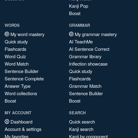
Kanji Pop
Boost
WORDS
GRAMMAR
My word mastery
My grammar mastery
Quick study
AI TeachMe
Flashcards
AI Sentence Correct
Word Quiz
Grammar library
Word Match
Inflection showcase
Sentence Builder
Quick study
Sentence Complete
Flashcards
Answer Type
Grammar Match
Word collections
Sentence Builder
Boost
Boost
MY ACCOUNT
SEARCH
Dashboard
Quick search
Account & settings
Kanji search
My favorites
Kanji by component