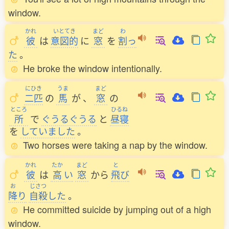
window.
かれ
いとてき
まど
わ
彼
は
意図的
に
窓
を
割
っ
た
。
He broke the window intentionally.
にひき
うま
まど
二匹
の
馬
が
、
窓
の
ところ
ひるね
所
で
ぐうるぐうる
と
昼寝
を
していました
。
Two horses were taking a nap by the window.
かれ
たか
まど
と
彼
は
高
い
窓
から
飛
び
お
じさつ
降
り
自殺
した
。
He committed suicide by jumping out of a high
window.