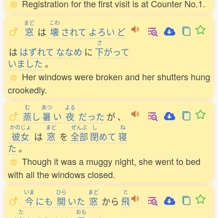
Registration for the first visit is at Counter No.1.
まど
こわ
窓
は
壊
されて
よろい
ど
さ
は
はずれて
ななめ
に
下
がって
いました
。
Her windows were broken and her shutters hung
crookedly.
む
あつ
よる
蒸
し
暑
い
夜
だった
が
、
かのじょ
まど
ぜんぶ
し
ね
彼女
は
窓
を
全部
閉
めて
寝
た
。
Though it was a muggy night, she went to bed
with all the windows closed.
いま
ひら
まど
と
今
にも
開
いた
窓
から
飛
た
おも