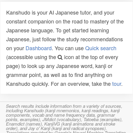
Kanshudo is your AI Japanese tutor, and your
constant companion on the road to mastery of the
Japanese language. To get started learning
Japanese, just follow the study recommendations
on your
Dashboard
. You can use
Quick search
(accessible using the
icon at the top of every
page) to look up any Japanese word, kanji or
grammar point, as well as to find anything on
Kanshudo quickly. For an overview, take the
tour
.
Search results include information from a variety of sources,
including Kanshudo (kanji mnemonics, kanji readings, kanji
components, vocab and name frequency data, grammar
points, examples), JMdict (vocabulary), Tatoeba (examples),
Enamdict (names), KanjiVG (kanji animations and stroke
order), and Joy o' Kanji (kanji and radical synopses).
Translations provided by Google's Neural Machine Translation