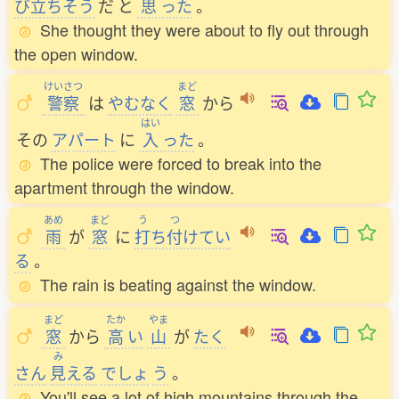
び
立
ちそう
だ
と
思
った
。
She thought they were about to fly out through
the open window.
けいさつ
まど
警察
は
やむなく
窓
から
はい
その
アパート
に
入
った
。
The police were forced to break into the
apartment through the window.
あめ
まど
う
つ
雨
が
窓
に
打
ち
付
けてい
る
。
The rain is beating against the window.
まど
たか
やま
窓
から
高
い
山
が
たく
み
さん
見
える
でしょ
う
。
You'll see a lot of high mountains through the