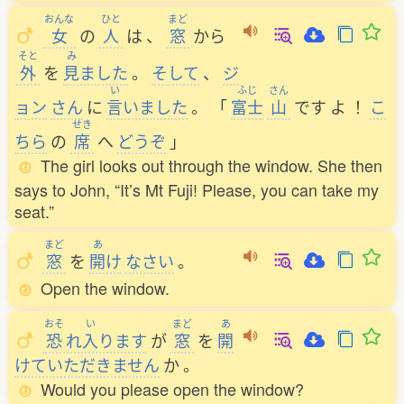
おんな
ひと
まど
女
の
人
は
、
窓
から
そと
み
外
を
見
ました
。
そして
、
ジ
い
ふじ
さん
ョン
さん
に
言
いました
。
「
富士
山
です
よ
！
こ
せき
ちら
の
席
へ
どうぞ
」
The girl looks out through the window. She then
says to John, “It’s Mt Fuji! Please, you can take my
seat.”
まど
あ
窓
を
開
け
なさい
。
Open the window.
おそ
い
まど
あ
恐
れ
入
ります
が
窓
を
開
けていただきません
か
。
Would you please open the window?