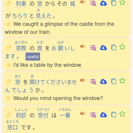
列車
の
窓
から
その
城
み
が
ちらり
と
見
えた
。
We caught a glimpse of the castle from the
window of our train.
まどぎわ
せき
ねが
窓際
の
席
を
お
願
いし
ます
。
useful
I'd like a table by the window.
まど
あ
窓
を
開
けてくださいませ
ん
でしょ
う
か
。
Would you mind opening the window?
しょしん
うけつけ
いちばん
初診
の
受付
は
一番
まどぐち
窓口
です
。