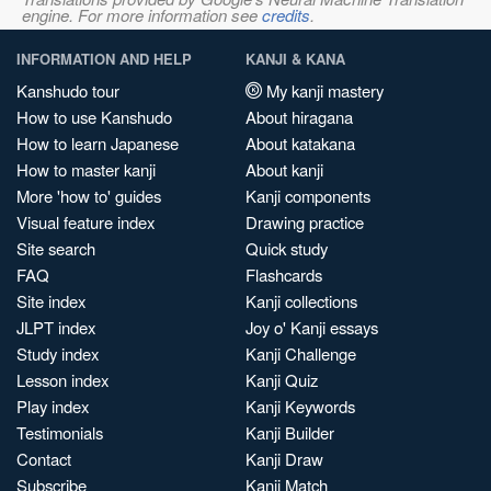
engine. For more information see
credits
.
INFORMATION AND HELP
KANJI & KANA
Kanshudo tour
My kanji mastery
How to use Kanshudo
About hiragana
How to learn Japanese
About katakana
How to master kanji
About kanji
More 'how to' guides
Kanji components
Visual feature index
Drawing practice
Site search
Quick study
FAQ
Flashcards
Site index
Kanji collections
JLPT index
Joy o' Kanji essays
Study index
Kanji Challenge
Lesson index
Kanji Quiz
Play index
Kanji Keywords
Testimonials
Kanji Builder
Contact
Kanji Draw
Subscribe
Kanji Match