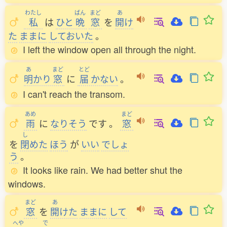
わたし
ばん
まど
あ
私
は
ひと
晩
窓
を
開
け
た
ままに
しておいた
。
I left the window open all through the night.
あ
まど
とど
明
かり
窓
に
届
かない
。
I can't reach the transom.
あめ
まど
雨
に
なりそう
です
。
窓
し
を
閉
めた
ほう
が
いい
でしょ
う
。
It looks like rain. We had better shut the
windows.
まど
あ
窓
を
開
けた
ままに
して
へや
で