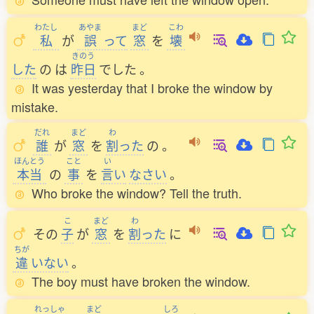
わたし
あやま
まど
こわ
私
が
誤
って
窓
を
壊
きのう
した
の
は
昨日
でした
。
It was yesterday that I broke the window by
mistake.
だれ
まど
わ
誰
が
窓
を
割
った
の
。
ほんとう
こと
い
本当
の
事
を
言
い
なさい
。
Who broke the window? Tell the truth.
こ
まど
わ
その
子
が
窓
を
割
った
に
ちが
違
いない
。
The boy must have broken the window.
れっしゃ
まど
しろ