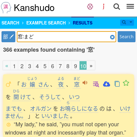
Kanshudo
SEARCH
EXAMPLE SEARCH
RESULTS
部
Search
366 examples found containing '窓'
«
»
1
2
3
4
5
6
7
8
9
10
じょう
よる
まど
「
お
嬢
さん
、
夜
、
窓
ひら
を
開
けて
、
そうして
、
いつ
ら
までも
、
オルガン
を
お
鳴
らしになる
の
は
、
いけ
ません。
」
と
いいました
。
“My lady,” he said, ”you must not open your
windows at night and incessantly play that organ.”