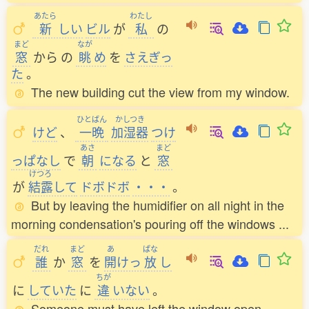
あたら
わたし
新
しい
ビル
が
私
の
まど
なが
窓
から
の
眺
め
を
さえぎっ
た
。
The new building cut the view from my window.
ひとばん
かしつき
けど
、
一晩
加湿器
つけ
あさ
まど
っぱなし
で
朝
になる
と
窓
けつろ
が
結露
して
ドボドボ
・・・
。
But by leaving the humidifier on all night in the
morning condensation's pouring off the windows ...
だれ
まど
あ
ぱな
誰
か
窓
を
開
けっ
放
し
ちが
に
していた
に
違
いない
。
Someone must have left the window open.