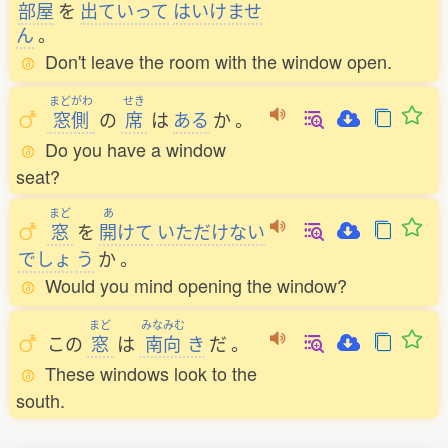
部屋
を
出
ていって
はいけませ
ん
。
Don't leave the room with the window open.
まどがわ
せき
窓側
の
席
は
ある
か
。
Do you have a window
seat?
まど
あ
窓
を
開
けて
いただけない
でしょ
う
か
。
Would you mind opening the window?
まど
みなみむ
この
窓
は
南向
き
だ
。
These windows look to the
south.