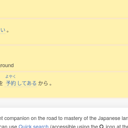
さい
。
ground
よやく
を
予約
してある
から
。
t companion on the road to mastery of the Japanese lang
 can use
Quick search
(accessible using the
icon at th