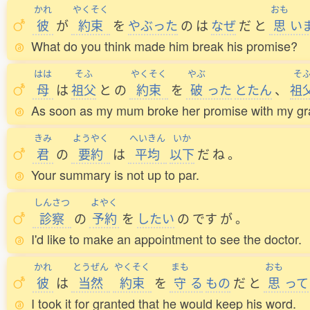
かれ
やくそく
おも
彼
が
約束
を
やぶった
の
は
なぜ
だ
と
思
い
What do you think made him break his promise?
はは
そふ
やくそく
やぶ
そ
母
は
祖父
と
の
約束
を
破
った
とたん
、
祖
As soon as my mum broke her promise with my gran
きみ
ようやく
へいきん
いか
君
の
要約
は
平均
以下
だ
ね
。
Your summary is not up to par.
しんさつ
よやく
診察
の
予約
を
したい
の
です
が
。
I'd like to make an appointment to see the doctor.
かれ
とうぜん
やくそく
まも
おも
彼
は
当然
約束
を
守
る
もの
だ
と
思
って
I took it for granted that he would keep his word.