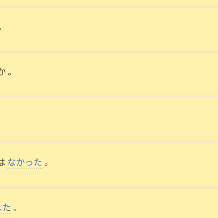
。
か
。
。
は
なかった
。
した
。