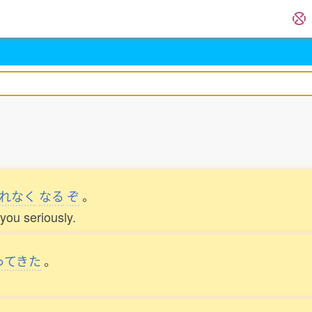
れなく
なる
ぞ
。
you seriously.
ってきた
。