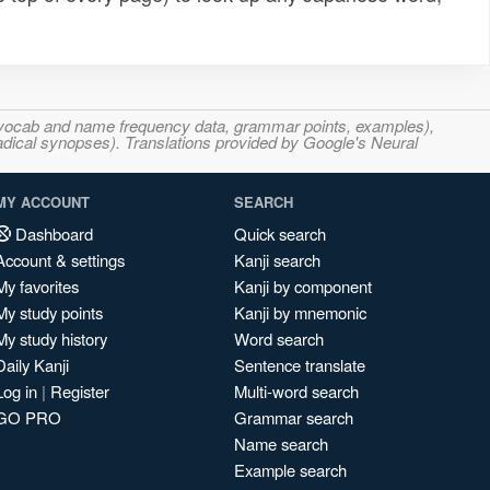
s, vocab and name frequency data, grammar points, examples),
adical synopses). Translations provided by Google's Neural
MY ACCOUNT
SEARCH
Dashboard
Quick search
Account & settings
Kanji search
My favorites
Kanji by component
My study points
Kanji by mnemonic
My study history
Word search
Daily Kanji
Sentence translate
Log in
|
Register
Multi-word search
GO PRO
Grammar search
Name search
Example search