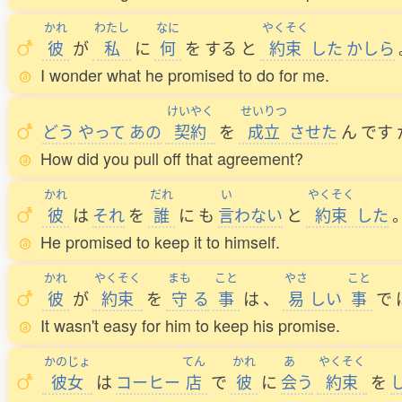
かれ
わたし
なに
やくそく
彼
が
私
に
何
を
する
と
約束
した
かしら
I wonder what he promised to do for me.
けいやく
せいりつ
どう
やって
あの
契約
を
成立
させた
ん
です
How did you pull off that agreement?
かれ
だれ
い
やくそく
彼
は
それ
を
誰
に
も
言
わない
と
約束
した
He promised to keep it to himself.
かれ
やくそく
まも
こと
やさ
こと
彼
が
約束
を
守
る
事
は
、
易
しい
事
で
It wasn't easy for him to keep his promise.
かのじょ
てん
かれ
あ
やくそく
彼女
は
コーヒー
店
で
彼
に
会
う
約束
を