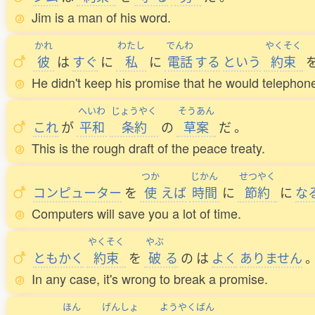
Jim is a man of his word.
かれ
わたし
でんわ
やくそく
彼
は
すぐ
に
私
に
電話
する
という
約束
He didn't keep his promise that he would telepho
へいわ
じょうやく
そうあん
これ
が
平和
条約
の
草案
だ
。
This is the rough draft of the peace treaty.
つか
じかん
せつやく
コンピューター
を
使
えば
時間
に
節約
に
な
Computers will save you a lot of time.
やくそく
やぶ
ともかく
約束
を
破
る
の
は
よく
ありません
In any case, it's wrong to break a promise.
ほん
げんしょ
ようやくばん