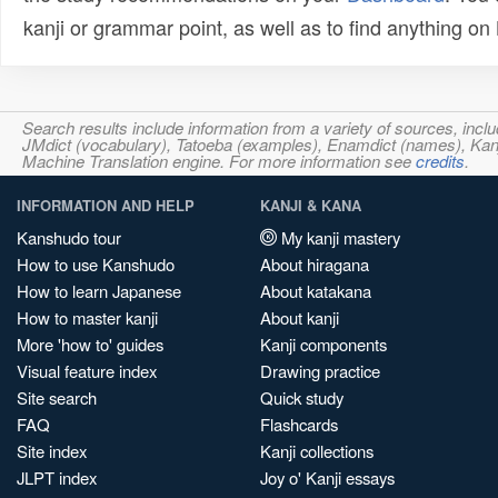
kanji or grammar point, as well as to find anything o
Search results include information from a variety of sources, i
JMdict (vocabulary), Tatoeba (examples), Enamdict (names), Kanji
Machine Translation engine. For more information see
credits
.
INFORMATION AND HELP
KANJI & KANA
Kanshudo tour
My kanji mastery
How to use Kanshudo
About hiragana
How to learn Japanese
About katakana
How to master kanji
About kanji
More 'how to' guides
Kanji components
Visual feature index
Drawing practice
Site search
Quick study
FAQ
Flashcards
Site index
Kanji collections
JLPT index
Joy o' Kanji essays