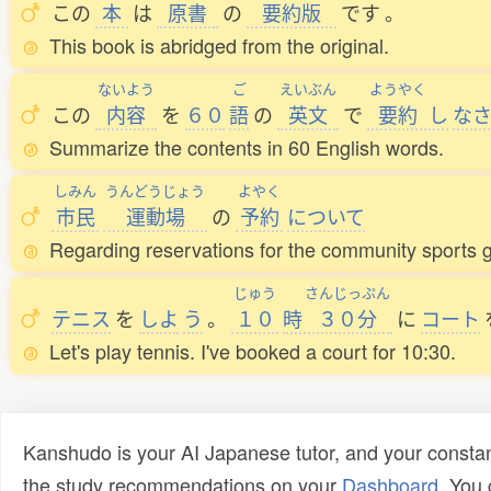
この
本
は
原書
の
要約版
です
。
This book is abridged from the original.
ないよう
ご
えいぶん
ようやく
この
内容
を
６０
語
の
英文
で
要約
し
な
Summarize the contents in 60 English words.
しみん
うんどうじょう
よやく
市民
運動場
の
予約
について
Regarding reservations for the community sports 
じゅう
さんじっぷん
テニス
を
しよ
う
。
１０
時
３０分
に
コート
Let's play tennis. I've booked a court for 10:30.
Kanshudo is your AI Japanese tutor, and your constan
the study recommendations on your
Dashboard
. You