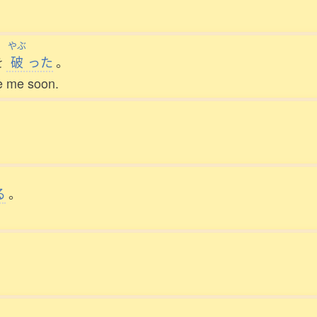
やぶ
を
破
った
。
ne me soon.
る
。
。