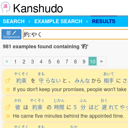
Kanshudo
SEARCH
EXAMPLE SEARCH
RESULTS
部
Components
981 examples found containing '約'
«
»
1
2
3
4
5
6
7
8
9
10
やくそく
まも
あいて
約束
を
守
らない
と
、
みんな
から
相手
に
さ
If you don't keep your promises, people won't take 
かれ
やくそく
じかん
ふん
おく
彼
は
約束
の
時間
に
５
分
ほど
遅
れて
や
He came five minutes behind the appointed time.
やくそく
まも
ちか