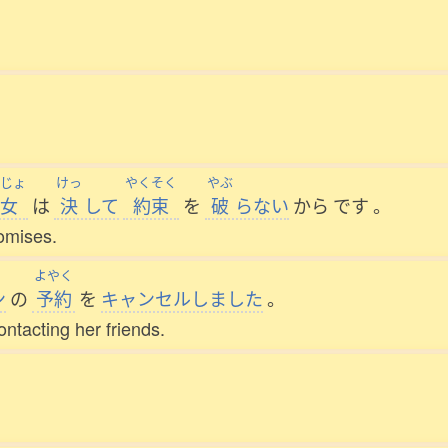
。
じょ
けっ
やくそく
やぶ
女
は
決
して
約束
を
破
らない
から
です
。
omises.
よやく
ン
の
予約
を
キャンセルしました
。
ntacting her friends.