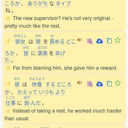
ころか
、
ありがち
な
タイプ
ね
。
The new supervisor? He's not very original -
pretty much like the rest.
かのじょ
かれ
せ
彼女
は
彼
を
責
める
どこ
かれ
ほうび
ろか
、
彼
に
褒美
を
あげ
た
。
Far from blaming him, she gave him a reward.
かれ
きゅうよう
彼
は
休養
する
どころ
か
、
かえって
いつも
より
しごと
はげ
仕事
に
励
んだ
。
Instead of taking a rest, he worked much harder
than usual.