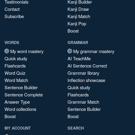
Testimonials
Kanji Builder
Contact
Kanji Draw
Subscribe
Kanji Match
Kanji Pop
Boost
WORDS
GRAMMAR
My word mastery
My grammar mastery
Quick study
AI TeachMe
Flashcards
AI Sentence Correct
Word Quiz
Grammar library
Word Match
Inflection showcase
Sentence Builder
Quick study
Sentence Complete
Flashcards
Answer Type
Grammar Match
Word collections
Sentence Builder
Boost
Boost
MY ACCOUNT
SEARCH