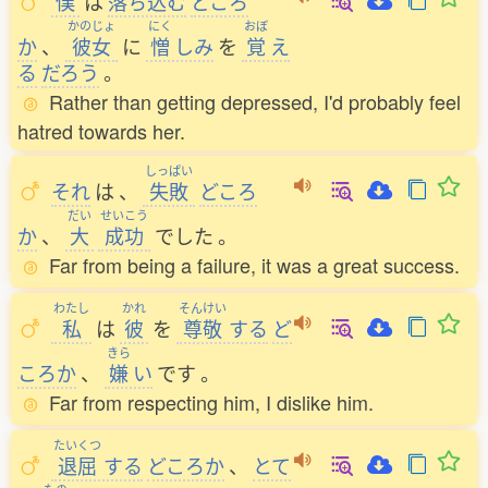
僕
は
落
ち
込
む
どころ
かのじょ
にく
おぼ
か
、
彼女
に
憎
しみ
を
覚
え
る
だろう
。
Rather than getting depressed, I'd probably feel
hatred towards her.
しっぱい
それ
は
、
失敗
どころ
だい
せいこう
か
、
大
成功
でした
。
Far from being a failure, it was a great success.
わたし
かれ
そんけい
私
は
彼
を
尊敬
する
ど
きら
ころか
、
嫌
い
です
。
Far from respecting him, I dislike him.
たいくつ
退屈
する
どころか
、
とて