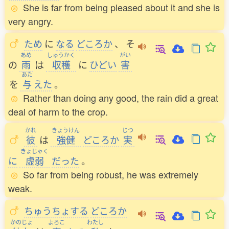
She is far from being pleased about it and she is
very angry.
ため
に
なる
どころか
、
そ
あめ
しゅうかく
がい
の
雨
は
収穫
に
ひどい
害
あた
を
与
えた
。
Rather than doing any good, the rain did a great
deal of harm to the crop.
かれ
きょうけん
じつ
彼
は
強健
どころか
実
きょじゃく
に
虚弱
だった
。
So far from being robust, he was extremely
weak.
ちゅうちょする
どころか
かのじょ
よろこ
わたし