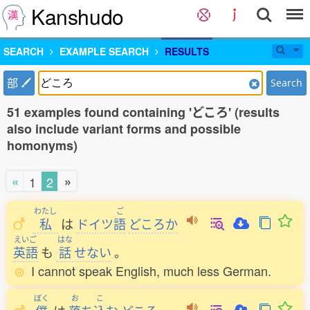
Kanshudo
SEARCH
EXAMPLE SEARCH
RESULTS
部
Search
51 examples found containing 'どころ' (results
also include variant forms and possible
homonyms)
«
»
1
2
わたし
ご
私
は
ドイツ
語
どころか
えいご
はな
英語
も
話
せない
。
I cannot speak English, much less German.
ぼく
お
こ