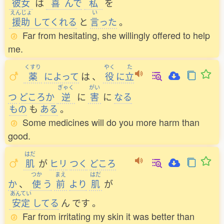
彼女
は
喜
んで
私
を
えんじょ
い
援助
してくれる
と
言
った
。
Far from hesitating, she willingly offered to help
me.
くすり
やく
た
薬
によって
は
、
役
に
立
ぎゃく
がい
つ
どころか
逆
に
害
に
なる
もの
も
ある
。
Some medicines will do you more harm than
good.
はだ
肌
が
ヒリ
つく
どころ
つか
まえ
はだ
か
、
使
う
前
より
肌
が
あんてい
安定
してる
ん
です
。
Far from irritating my skin it was better than