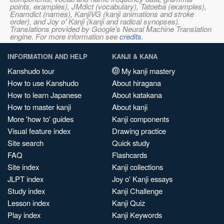
points, examples), JMdict (vocabulary), Tatoeba (examples),
Enamdict (names), KanjiVG (kanji animations and stroke
order), and Joy o' Kanji (kanji and radical synopses).
Translations provided by Google's Neural Machine Translation
engine. For more information see
credits
.
INFORMATION AND HELP
KANJI & KANA
Kanshudo tour
My kanji mastery
How to use Kanshudo
About hiragana
How to learn Japanese
About katakana
How to master kanji
About kanji
More 'how to' guides
Kanji components
Visual feature index
Drawing practice
Site search
Quick study
FAQ
Flashcards
Site index
Kanji collections
JLPT index
Joy o' Kanji essays
Study index
Kanji Challenge
Lesson index
Kanji Quiz
Play index
Kanji Keywords