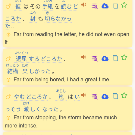
かれ
てがみ
よ
彼
は
その
手紙
を
読
む
ど
ふう
き
ころか
、
封
も
切
らなかっ
た
。
Far from reading the letter, he did not even open
it.
たいくつ
退屈
する
どころか
、
けっこう
たの
結構
楽
しかった
。
Far from being bored, I had a great time.
あらし
やむ
どころか
、
嵐
は
い
はげ
っそう
激
しく
なった
。
Far from stopping, the storm became much
more intense.