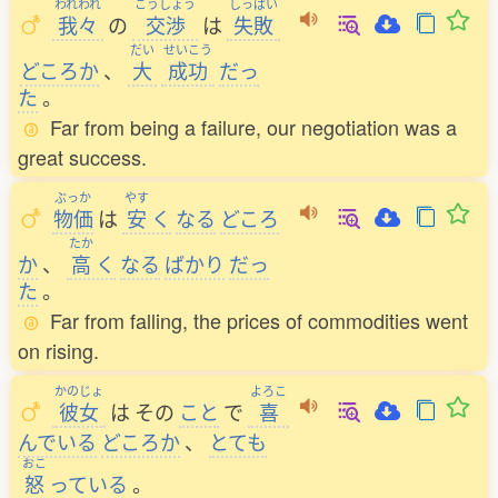
われわれ
こうしょう
しっぱい
我々
の
交渉
は
失敗
だい
せいこう
どころか
、
大
成功
だっ
た
。
Far from being a failure, our negotiation was a
great success.
ぶっか
やす
物価
は
安
く
なる
どころ
たか
か
、
高
く
なる
ばかり
だっ
た
。
Far from falling, the prices of commodities went
on rising.
かのじょ
よろこ
彼女
は
その
こと
で
喜
んでいる
どころか
、
とても
おこ
怒
っている
。