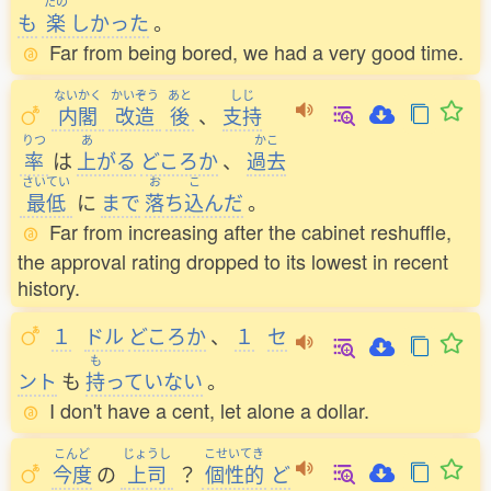
たの
も
楽
しかった
。
Far from being bored, we had a very good time.
ないかく
かいぞう
あと
しじ
内閣
改造
後
、
支持
りつ
あ
かこ
率
は
上
がる
どころか
、
過去
さいてい
お
こ
最低
に
まで
落
ち
込
んだ
。
Far from increasing after the cabinet reshuffle,
the approval rating dropped to its lowest in recent
history.
１
ドル
どころか
、
１
セ
も
ント
も
持
っていない
。
I don't have a cent, let alone a dollar.
こんど
じょうし
こせいてき
今度
の
上司
？
個性的
ど