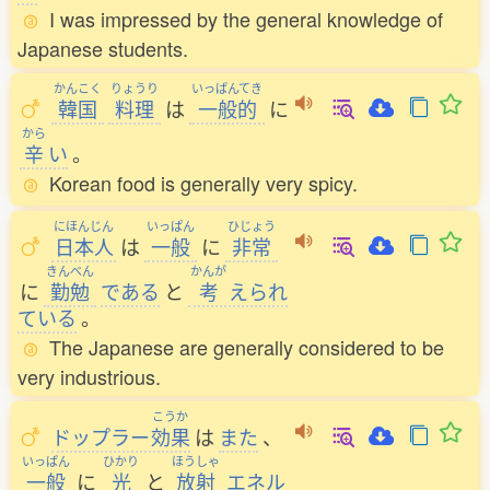
I was impressed by the general knowledge of
Japanese students.
かんこく
りょうり
いっぱんてき
韓国
料理
は
一般的
に
から
辛
い
。
Korean food is generally very spicy.
にほんじん
いっぱん
ひじょう
日本人
は
一般
に
非常
きんべん
かんが
に
勤勉
である
と
考
えられ
ている
。
The Japanese are generally considered to be
very industrious.
こうか
ドップラー
効果
は
また
、
いっぱん
ひかり
ほうしゃ
一般
に
光
と
放射
エネル