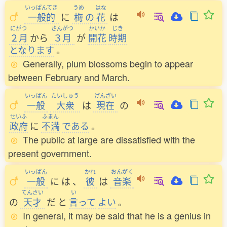
いっぱんてき
うめ
はな
一般的
に
梅
の
花
は
にがつ
さんがつ
かいか
じき
２月
から
３月
が
開花
時期
となります
。
Generally, plum blossoms begin to appear
between February and March.
いっぱん
たいしゅう
げんざい
一般
大衆
は
現在
の
せいふ
ふまん
政府
に
不満
である
。
The public at large are dissatisfied with the
present government.
いっぱん
かれ
おんがく
一般
に
は
、
彼
は
音楽
てんさい
い
の
天才
だ
と
言
って
よい
。
In general, it may be said that he is a genius in