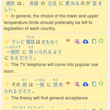
選択
は
、
各国
の
立法
に
委
ねる
の
が
望
ま
しい
。
In general, the choice of the lower and upper
temperature limits should preferably be left to
legislation of each country.
でんわ
テレビ
電話
は
まもなく
いっぱんてき
もち
一般的
に
用
いられる
よう
に
なる
だろう
。
The TV telephone will come into popular use
soon.
せつ
いっぱん
みと
その
説
は
一般
に
認
め
られる
だろう
。
The theory will find general acceptance.
りょうよう
びょうしょう
へ