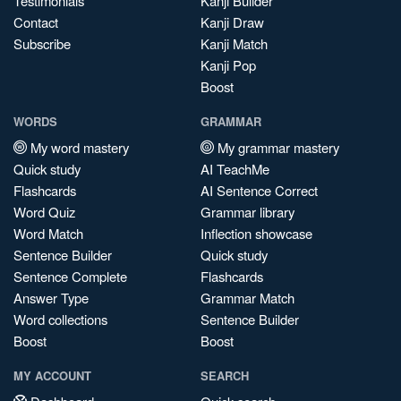
Testimonials
Kanji Builder
Contact
Kanji Draw
Subscribe
Kanji Match
Kanji Pop
Boost
WORDS
GRAMMAR
My word mastery
My grammar mastery
Quick study
AI TeachMe
Flashcards
AI Sentence Correct
Word Quiz
Grammar library
Word Match
Inflection showcase
Sentence Builder
Quick study
Sentence Complete
Flashcards
Answer Type
Grammar Match
Word collections
Sentence Builder
Boost
Boost
MY ACCOUNT
SEARCH