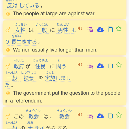
反対
している
。
The people at large are against war.
じょせい
いっぱん
だんせい
女性
は
一般
に
男性
よ
ながい
り
長生
きする
。
Women usually live longer than men.
せいふ
じゅうみん
と
政府
が
住民
に
問
う
いっぱん
とうひょう
じっし
一般
投票
を
実施
しまし
た
。
The government put the question to the people
in a referendum.
きょうかい
きょうかい
この
教会
は
、
教会
いっぱん
おお
一般
の
大
きさ
から
する