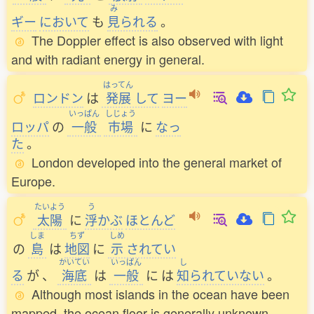
み
ギー
において
も
見
られる
。
The Doppler effect is also observed with light
and with radiant energy in general.
はってん
ロンドン
は
発展
して
ヨー
いっぱん
しじょう
ロッパ
の
一般
市場
に
なっ
た
。
London developed into the general market of
Europe.
たいよう
う
太陽
に
浮
かぶ
ほとんど
しま
ちず
しめ
の
島
は
地図
に
示
されてい
かいてい
いっぱん
し
る
が
、
海底
は
一般
に
は
知
られていない
。
Although most islands in the ocean have been
mapped, the ocean floor is generally unknown.