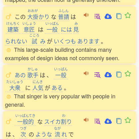
おおが
ふしん
この
大掛
かり
な
普請
は
けんちく
いしょう
いっぱん
み
建築
意匠
は
一般
には
見
こころ
られない
試
み
が
いくつも
あります
。
This large-scale building contains many
examples of design ideas not commonly seen.
かしゅ
いっぱん
あの
歌手
は
、
一般
たいしゅう
にんき
大衆
に
人気
が
ある
。
That singer is very popular with people in
general.
いっぱんてき
わ
一般的
な
スイカ
割
り
つぎ
なが
は
、
次
の
ような
流
れ
で