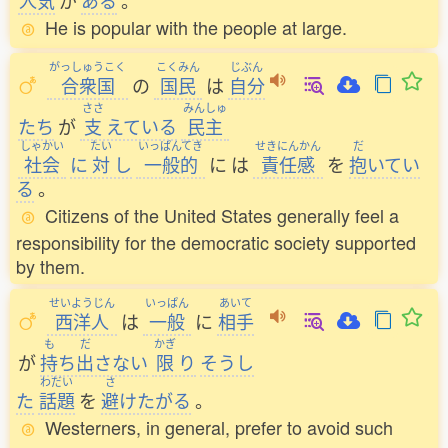
人気
が
ある
。
He is popular with the people at large.
がっしゅうこく
こくみん
じぶん
合衆国
の
国民
は
自分
ささ
みんしゅ
たち
が
支
えている
民主
しゃかい
たい
いっぱんてき
せきにんかん
だ
社会
に
対
し
一般的
に
は
責任感
を
抱
いてい
る
。
Citizens of the United States generally feel a
responsibility for the democratic society supported
by them.
せいようじん
いっぱん
あいて
西洋人
は
一般
に
相手
も
だ
かぎ
が
持
ち
出
さない
限
り
そうし
わだい
さ
た
話題
を
避
けたがる
。
Westerners, in general, prefer to avoid such