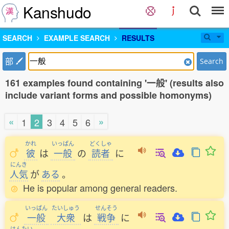
Kanshudo
SEARCH
EXAMPLE SEARCH
RESULTS
部
Search
161 examples found containing '一般' (results also
include variant forms and possible homonyms)
«
»
1
2
3
4
5
6
かれ
いっぱん
どくしゃ
彼
は
一般
の
読者
に
にんき
人気
が
ある
。
He is popular among general readers.
いっぱん
たいしゅう
せんそう
一般
大衆
は
戦争
に
はんたい