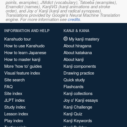
points, examples), JMdict (vocabulary), Tatoeba (examples),
Enamdict (names), KanjiVG (kanji animations and stroke
order), and Joy o' Kanji (kanji and radical synopses).
Translations provided by Google's Neural Machine Translation
engine. For more information see
credits
.
INFORMATION AND HELP
KANJI & KANA
Kanshudo tour
My kanji mastery
How to use Kanshudo
About hiragana
How to learn Japanese
About katakana
How to master kanji
About kanji
More 'how to' guides
Kanji components
Visual feature index
Drawing practice
Site search
Quick study
FAQ
Flashcards
Site index
Kanji collections
JLPT index
Joy o' Kanji essays
Study index
Kanji Challenge
Lesson index
Kanji Quiz
Play index
Kanji Keywords