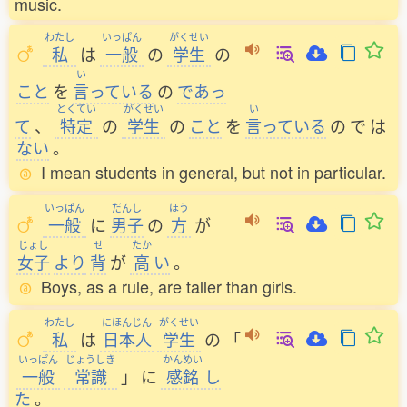
music.
わたし
いっぱん
がくせい
私
は
一般
の
学生
の
い
こと
を
言
っている
の
であっ
とくてい
がくせい
い
て
、
特定
の
学生
の
こと
を
言
っている
の
で
は
ない
。
I mean students in general, but not in particular.
いっぱん
だんし
ほう
一般
に
男子
の
方
が
じょし
せ
たか
女子
より
背
が
高
い
。
Boys, as a rule, are taller than girls.
わたし
にほんじん
がくせい
私
は
日本人
学生
の
「
いっぱん
じょうしき
かんめい
一般
常識
」
に
感銘
し
た
。