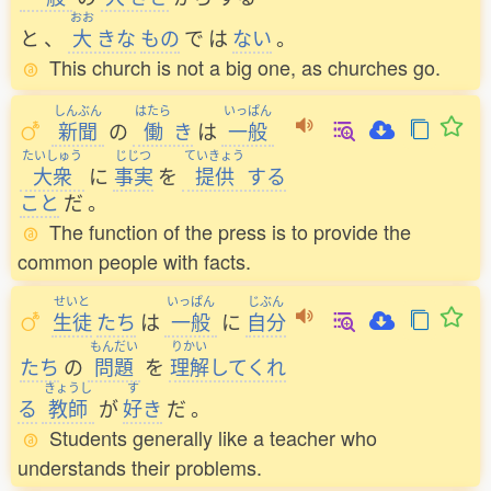
おお
と
、
大
きな
もの
で
は
ない
。
This church is not a big one, as churches go.
しんぶん
はたら
いっぱん
新聞
の
働
き
は
一般
たいしゅう
じじつ
ていきょう
大衆
に
事実
を
提供
する
こと
だ
。
The function of the press is to provide the
common people with facts.
せいと
いっぱん
じぶん
生徒
たち
は
一般
に
自分
もんだい
りかい
たち
の
問題
を
理解
してくれ
きょうし
す
る
教師
が
好
き
だ
。
Students generally like a teacher who
understands their problems.