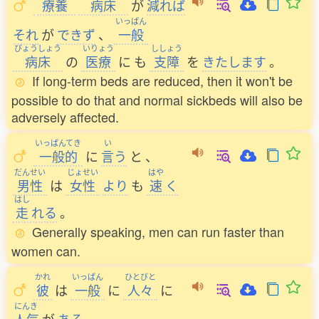
療養
病床
が
減
れば
いっぱん
それ
が
できず
、
一般
びょうしょう
いりょう
ししょう
病床
の
医療
に
も
支障
を
きたします
。
If long-term beds are reduced, then it won't be
possible to do that and normal sickbeds will also be
adversely affected.
いっぱんてき
い
一般的
に
言
う
と
、
だんせい
じょせい
はや
男性
は
女性
より
も
速
く
はし
走
れる
。
Generally speaking, men can run faster than
women can.
かれ
いっぱん
ひとびと
彼
は
一般
に
人々
に
にんき