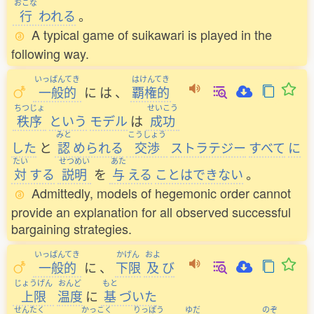
おこな
行
われる
。
A typical game of suikawari is played in the
following way.
いっぱんてき
はけんてき
一般的
に
は
、
覇権的
ちつじょ
せいこう
秩序
という
モデル
は
成功
みと
こうしょう
した
と
認
められる
交渉
ストラテジー
すべて
に
たい
せつめい
あた
対
する
説明
を
与
える
ことはできない
。
Admittedly, models of hegemonic order cannot
provide an explanation for all observed successful
bargaining strategies.
いっぱんてき
かげん
およ
一般的
に
、
下限
及
び
じょうげん
おんど
もと
上限
温度
に
基
づいた
せんたく
かっこく
りっぽう
ゆだ
のぞ