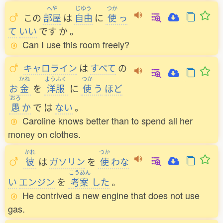
へや
じゆう
つか
この
部屋
は
自由
に
使
っ
て
いい
です
か
。
Can I use this room freely?
キャロライン
は
すべて
の
かね
ようふく
つか
お
金
を
洋服
に
使
う
ほど
おろ
愚
か
で
は
ない
。
Caroline knows better than to spend all her
money on clothes.
かれ
つか
彼
は
ガソリン
を
使
わな
こうあん
い
エンジン
を
考案
した
。
He contrived a new engine that does not use
gas.