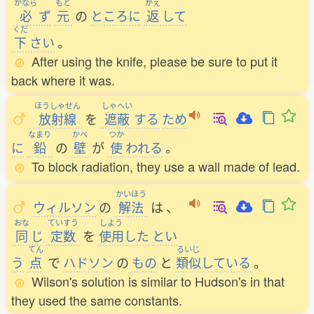
かなら
もと
かえ
必
ず
元
の
ところに
返
して
くだ
下
さい
。
After using the knife, please be sure to put it
back where it was.
ほうしゃせん
しゃへい
放射線
を
遮蔽
する
ため
なまり
かべ
つか
に
鉛
の
壁
が
使
われる
。
To block radiation, they use a wall made of lead.
かいほう
ウィルソン
の
解法
は
、
おな
ていすう
しよう
同
じ
定数
を
使用
した
とい
てん
るいじ
う
点
で
ハドソン
の
もの
と
類似
している
。
Wilson's solution is similar to Hudson's in that
they used the same constants.