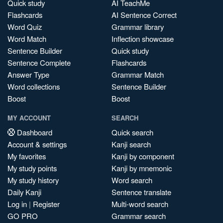
Quick study
AI TeachMe
Flashcards
AI Sentence Correct
Word Quiz
Grammar library
Word Match
Inflection showcase
Sentence Builder
Quick study
Sentence Complete
Flashcards
Answer Type
Grammar Match
Word collections
Sentence Builder
Boost
Boost
MY ACCOUNT
SEARCH
Dashboard
Quick search
Account & settings
Kanji search
My favorites
Kanji by component
My study points
Kanji by mnemonic
My study history
Word search
Daily Kanji
Sentence translate
Log in
|
Register
Multi-word search
GO PRO
Grammar search