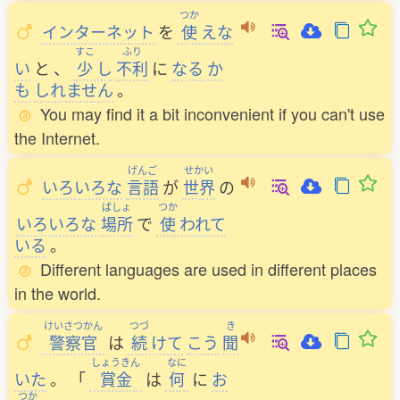
つか
インターネット
を
使
えな
すこ
ふり
い
と
、
少
し
不利
に
なる
か
も
しれません
。
You may find it a bit inconvenient if you can't use
the Internet.
げんご
せかい
いろいろな
言語
が
世界
の
ばしょ
つか
いろいろな
場所
で
使
われて
いる
。
Different languages are used in different places
in the world.
けいさつかん
つづ
き
警察官
は
続
けて
こう
聞
しょうきん
なに
いた
。
「
賞金
は
何
に
お
つか