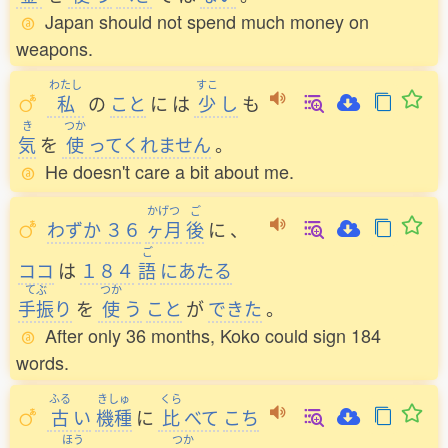
Japan should not spend much money on
weapons.
わたし
すこ
私
の
こと
に
は
少
し
も
き
つか
気
を
使
ってくれません
。
He doesn't care a bit about me.
かげつ
ご
わずか
３６
ヶ月
後
に
、
ご
ココ
は
１８４
語
にあたる
てぶ
つか
手振
り
を
使
う
こと
が
できた
。
After only 36 months, Koko could sign 184
words.
ふる
きしゅ
くら
古
い
機種
に
比
べて
こち
ほう
つか