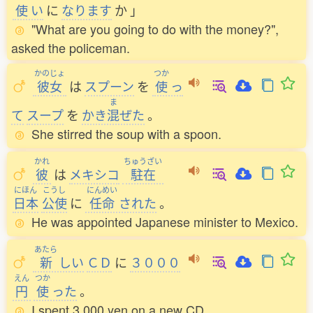
使
い
に
なります
か
」
"What are you going to do with the money?",
asked the policeman.
かのじょ
つか
彼女
は
スプーン
を
使
っ
ま
て
スープ
を
かき
混
ぜた
。
She stirred the soup with a spoon.
かれ
ちゅうざい
彼
は
メキシコ
駐在
にほん
こうし
にんめい
日本
公使
に
任命
された
。
He was appointed Japanese minister to Mexico.
あたら
新
しい
ＣＤ
に
３０００
えん
つか
円
使
った
。
I spent 3,000 yen on a new CD.