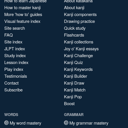
How to learn Japanese
About katakana
How to master kanji
About kanji
More 'how to' guides
Kanji components
Visual feature index
Drawing practice
Site search
Quick study
FAQ
Flashcards
Site index
Kanji collections
JLPT index
Joy o' Kanji essays
Study index
Kanji Challenge
Lesson index
Kanji Quiz
Play index
Kanji Keywords
Testimonials
Kanji Builder
Contact
Kanji Draw
Subscribe
Kanji Match
Kanji Pop
Boost
WORDS
GRAMMAR
My word mastery
My grammar mastery