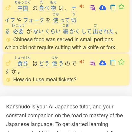
ちゅうごく
た
もの
中国
の
食
べ
物
は
、
ナ
つか
き
イフ
や
フォーク
を
使
って
切
ひつよう
こま
だ
る
必要
が
ない
くらい
細
かく
して
出
された
。
Chinese food was served in small portions
which did not require cutting with a knife or fork.
しょっけん
つか
食券
は
どう
使
う
の
で
す
か
。
How do I use meal tickets?
Kanshudo is your AI Japanese tutor, and your
constant companion on the road to mastery of the
Japanese language. To get started learning