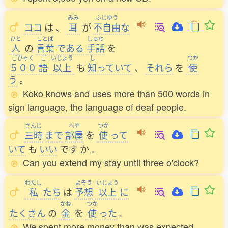
みみ
ふじゆう
ココ
は
、
耳
が
不自由
な
ひと
ことば
しゅわ
人
の
言葉
である
手話
を
ごひゃく
ご
いじょう
し
つか
５００
語
以上
も
知
っていて
、
それら
を
使
う
。
Koko knows and uses more than 500 words in
sign language, the language of deaf people.
さんじ
へや
つか
三時
まで
部屋
を
使
って
いて
も
いい
です
か
。
Can you extend my stay until three o'clock?
わたし
よそう
いじょう
私
たち
は
予想
以上
に
かね
つか
たくさん
の
金
を
使
った
。
We spent more money than was expected.