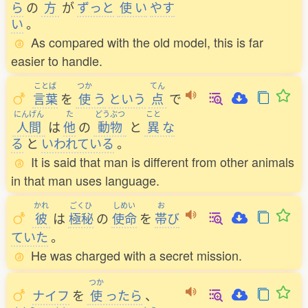
ら
の
方
が
ずっと
使
い
やす
い
。
As compared with the old model, this is far
easier to handle.
ことば
つか
てん
言葉
を
使
う
という
点
で
にんげん
た
どうぶつ
こと
人間
は
他
の
動物
と
異
な
る
と
いわれている
。
It is said that man is different from other animals
in that man uses language.
かれ
ごくひ
しめい
お
彼
は
極秘
の
使命
を
帯
び
ていた
。
He was charged with a secret mission.
つか
ナイフ
を
使
ったら
、