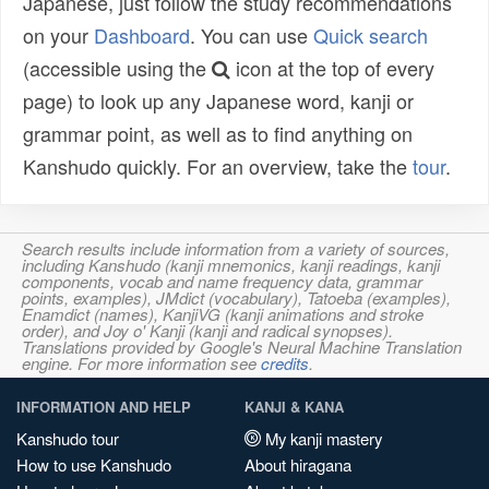
Japanese, just follow the study recommendations
on your
Dashboard
. You can use
Quick search
(accessible using the
icon at the top of every
page) to look up any Japanese word, kanji or
grammar point, as well as to find anything on
Kanshudo quickly. For an overview, take the
tour
.
Search results include information from a variety of sources,
including Kanshudo (kanji mnemonics, kanji readings, kanji
components, vocab and name frequency data, grammar
points, examples), JMdict (vocabulary), Tatoeba (examples),
Enamdict (names), KanjiVG (kanji animations and stroke
order), and Joy o' Kanji (kanji and radical synopses).
Translations provided by Google's Neural Machine Translation
engine. For more information see
credits
.
INFORMATION AND HELP
KANJI & KANA
Kanshudo tour
My kanji mastery
How to use Kanshudo
About hiragana