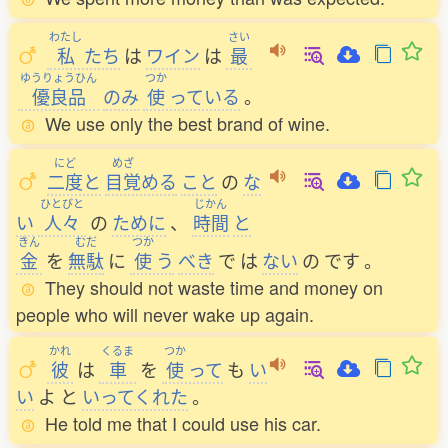
わたし
さい
私
たち
は
ワイン
は
最
ゆうりょうひん
つか
優良品
のみ
使
っている
。
We use only the best brand of wine.
にど
めざ
二度
と
目覚
める
こと
の
な
ひとびと
じかん
い
人々
の
ために
、
時間
と
きん
むだ
つか
金
を
無駄
に
使
う
べき
で
は
ない
の
です
。
They should not waste time and money on
people who will never wake up again.
かれ
くるま
つか
彼
は
車
を
使
って
も
い
い
よ
と
いってくれた
。
He told me that I could use his car.