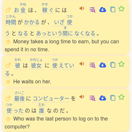
かね
かせ
お
金
は
、
稼
ぐ
に
は
じかん
つか
時間
が
かかる
が
、
いざ
使
ま
う
と
なる
と
あっという
間
に
なくなる
。
Money takes a long time to earn, but you can
spend it in no time.
かれ
かのじょ
つか
彼
は
彼女
に
使
えてい
る
。
He waits on her.
さいご
最後
に
コンピューター
を
つか
だれ
使
った
の
は
誰
な
の
だ
。
Who was the last person to log on to the
computer?