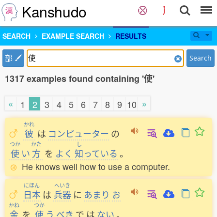
Kanshudo
SEARCH
EXAMPLE SEARCH
RESULTS
部
Search
1317 examples found containing '使'
«
»
1
2
3
4
5
6
7
8
9
10
かれ
彼
は
コンピューター
の
つか
かた
し
使
い
方
を
よく
知
っている
。
He knows well how to use a computer.
にほん
へいき
日本
は
兵器
に
あまり
お
かね
つか
金
を
使
う
べき
で
は
ない
。