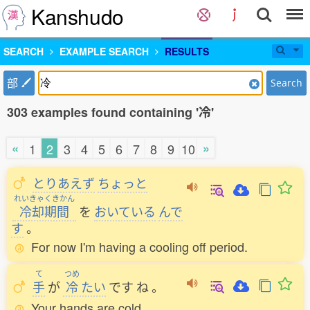
Kanshudo
SEARCH
EXAMPLE SEARCH
RESULTS
部
Search
303 examples found containing '冷'
«
»
1
2
3
4
5
6
7
8
9
10
とりあえず
ちょっと
れいきゃくきかん
冷却期間
を
おいている
んで
す
。
For now I'm having a cooling off period.
て
つめ
手
が
冷
たい
です
ね
。
Your hands are cold.