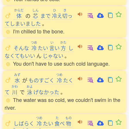
からだ
しん
ひ
き
体
の
芯
まで
冷
え
切
っ
てしまいました
。
I'm chilled to the bone.
つめ
い
かた
そんな
冷
たい
言
い
方
し
なくてもいい
ん
じゃない
。
You don't have to use such cold language.
みず
つめ
水
が
ものすごく
冷
たく
かわ
およ
て
川
で
泳
げなかった
。
The water was so cold, we couldn't swim in the
river.
つめ
た
もの
しばらく
冷
たい
食
べ
物