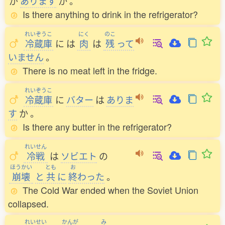
が
あります
か
。
Is there anything to drink in the refrigerator?
れいぞうこ
にく
のこ
冷蔵庫
に
は
肉
は
残
って
いません
。
There is no meat left in the fridge.
れいぞうこ
冷蔵庫
に
バター
は
ありま
す
か
。
Is there any butter in the refrigerator?
れいせん
冷戦
は
ソビエト
の
ほうかい
とも
お
崩壊
と
共
に
終
わった
。
The Cold War ended when the Soviet Union
collapsed.
れいせい
かんが
み