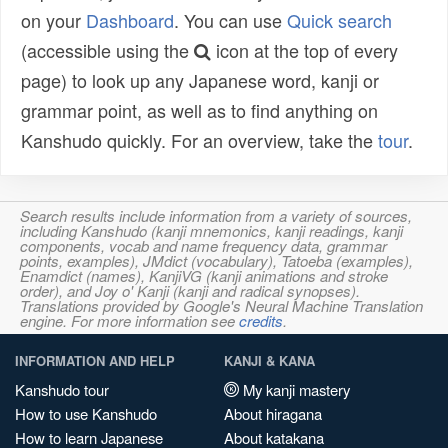
on your
Dashboard
. You can use
Quick search
(accessible using the
icon at the top of every
page) to look up any Japanese word, kanji or
grammar point, as well as to find anything on
Kanshudo quickly. For an overview, take the
tour
.
Search results include information from a variety of sources,
including Kanshudo (kanji mnemonics, kanji readings, kanji
components, vocab and name frequency data, grammar
points, examples), JMdict (vocabulary), Tatoeba (examples),
Enamdict (names), KanjiVG (kanji animations and stroke
order), and Joy o' Kanji (kanji and radical synopses).
Translations provided by Google's Neural Machine Translation
engine. For more information see
credits
.
INFORMATION AND HELP
KANJI & KANA
Kanshudo tour
My kanji mastery
How to use Kanshudo
About hiragana
How to learn Japanese
About katakana