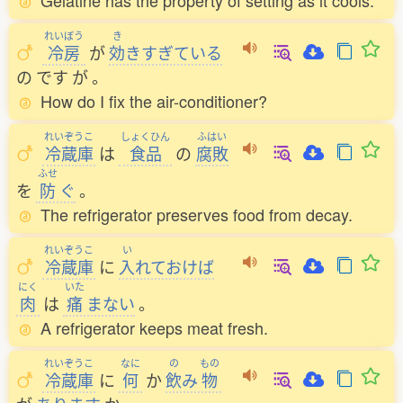
Gelatine has the property of setting as it cools.
れいぼう
き
冷房
が
効
きすぎている
の
です
が
。
How do I fix the air-conditioner?
れいぞうこ
しょくひん
ふはい
冷蔵庫
は
食品
の
腐敗
ふせ
を
防
ぐ
。
The refrigerator preserves food from decay.
れいぞうこ
い
冷蔵庫
に
入
れておけば
にく
いた
肉
は
痛
まない
。
A refrigerator keeps meat fresh.
れいぞうこ
なに
の
もの
冷蔵庫
に
何
か
飲
み
物