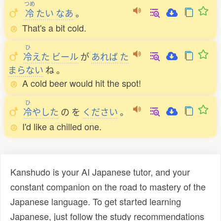
つめ
冷
たい
なあ
。
That's a bit cold.
ひ
冷
えた
ビール
が
あれば
た
まらない
ね
。
A cold beer would hit the spot!
ひ
冷
やした
の
を
ください
。
I'd like a chilled one.
Kanshudo is your AI Japanese tutor, and your
constant companion on the road to mastery of the
Japanese language. To get started learning
Japanese, just follow the study recommendations