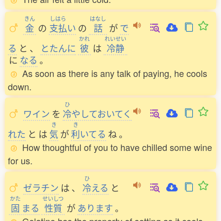
きん
しはら
はなし
金
の
支払
い
の
話
が
で
かれ
れいせい
る
と
、
とたんに
彼
は
冷静
に
なる
。
As soon as there is any talk of paying, he cools
down.
ひ
ワイン
を
冷
やしておいてく
き
き
れた
と
は
気
が
利
いてる
ね
。
How thoughtful of you to have chilled some wine
for us.
ひ
ゼラチン
は
、
冷
える
と
かた
せいしつ
固
まる
性質
が
あります
。