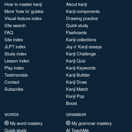
How to master kanji
About kanji
More 'how to' guides
Kanji components
Visual feature index
Drawing practice
Site search
Quick study
FAQ
Flashcards
Site index
Kanji collections
JLPT index
Joy o' Kanji essays
Study index
Kanji Challenge
Lesson index
Kanji Quiz
Play index
Kanji Keywords
Testimonials
Kanji Builder
Contact
Kanji Draw
Subscribe
Kanji Match
Kanji Pop
Boost
WORDS
GRAMMAR
My word mastery
My grammar mastery
Quick study
AI TeachMe