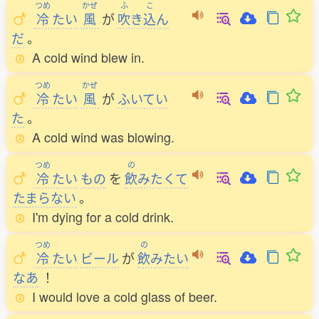
つめ
かぜ
ふ
こ
冷
たい
風
が
吹
き
込
ん
だ
。
A cold wind blew in.
つめ
かぜ
冷
たい
風
が
ふいてい
た
。
A cold wind was blowing.
つめ
の
冷
たい
もの
を
飲
みたくて
たまらない
。
I'm dying for a cold drink.
つめ
の
冷
たい
ビール
が
飲
みたい
なあ
！
I would love a cold glass of beer.