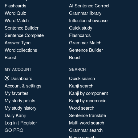
Flashcards
AI Sentence Correct
Word Quiz
Grammar library
Word Match
Inflection showcase
Sentence Builder
Quick study
Sentence Complete
Flashcards
Answer Type
Grammar Match
Word collections
Sentence Builder
Boost
Boost
MY ACCOUNT
SEARCH
Dashboard
Quick search
Account & settings
Kanji search
My favorites
Kanji by component
My study points
Kanji by mnemonic
My study history
Word search
Daily Kanji
Sentence translate
Log in
|
Register
Multi-word search
GO PRO
Grammar search
Name search