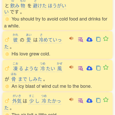
の
もの
さ
と
飲
み
物
を
避
けた
ほうがい
い
です
。
You should try to avoid cold food and drinks for
a while.
かれ
あい
さ
彼
の
愛
は
冷
めていっ
た
。
His love grew cold.
こお
つめ
かぜ
凍
る
ような
冷
たい
風
ほね
が
骨
まで
しみた
。
An icy blast of wind cut me to the bone.
がいき
すこ
つめ
外気
は
少
し
冷
たかっ
た
。
The air felt a little cold.