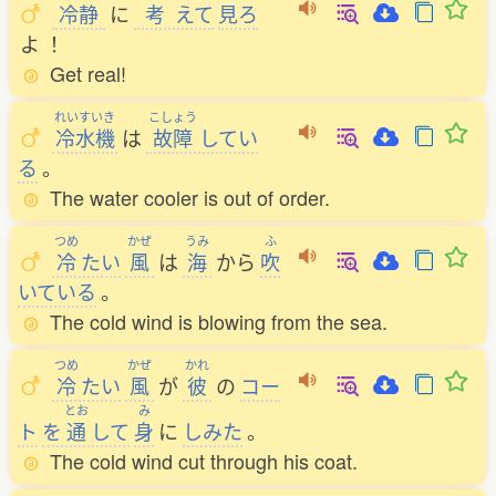
冷静
に
考
えて
見
ろ
よ
！
Get real!
れいすいき
こしょう
冷水機
は
故障
してい
る
。
The water cooler is out of order.
つめ
かぜ
うみ
ふ
冷
たい
風
は
海
から
吹
いている
。
The cold wind is blowing from the sea.
つめ
かぜ
かれ
冷
たい
風
が
彼
の
コー
とお
み
ト
を
通
して
身
に
しみた
。
The cold wind cut through his coat.