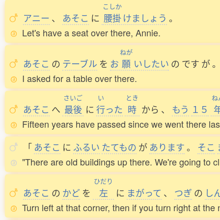
こしか
アニー
、
あそこ
に
腰掛
けましょう
。
Let's have a seat over there, Annie.
ねが
あそこ
の
テーブル
を
お
願
いしたい
の
です
が
I asked for a table over there.
さいご
い
とき
ね
あそこ
へ
最後
に
行
った
時
から
、
もう
１５
Fifteen years have passed since we went there las
「
あそこ
に
ふるい
たてもの
が
あります
。
そこ
"There are old buildings up there. We're going to c
ひだり
あそこ
の
かど
を
左
に
まがって
、
つぎ
の
し
Turn left at that corner, then if you turn right at the n