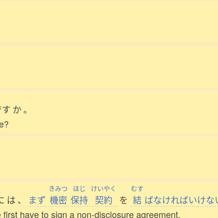
です
か
。
re?
。
きみつ
ほじ
けいやく
むす
に
は
、
まず
機密
保持
契約
を
結
ばなければいけな
 first have to sign a non-disclosure agreement.