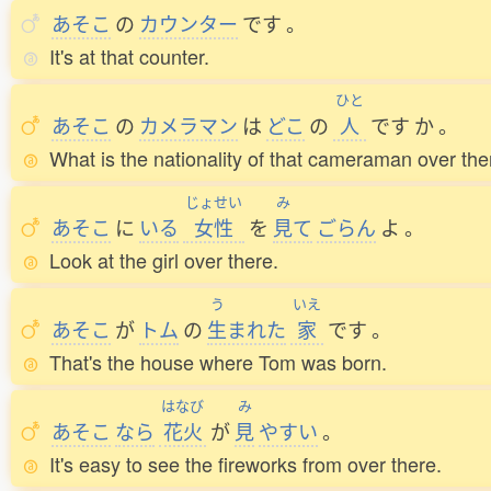
あそこ
の
カウンター
です
。
It's at that counter.
ひと
あそこ
の
カメラマン
は
どこ
の
人
です
か
。
What is the nationality of that cameraman over the
じょせい
み
あそこ
に
いる
女性
を
見
て
ごらん
よ
。
Look at the girl over there.
う
いえ
あそこ
が
トム
の
生
まれた
家
です
。
That's the house where Tom was born.
はなび
み
あそこ
なら
花火
が
見
やすい
。
It's easy to see the fireworks from over there.