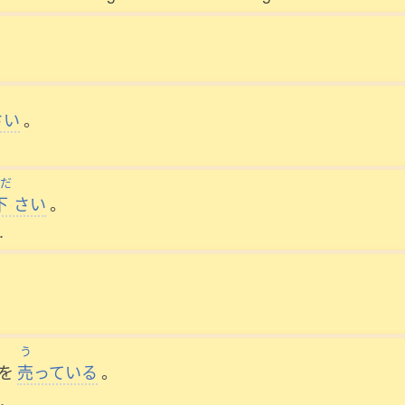
。
さい
。
だ
下
さい
。
.
う
を
売
っている
。
.