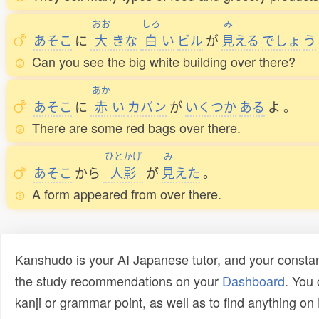
おお
しろ
み
あそこ
に
大
きな
白
い
ビル
が
見
える
でしょ
う
Can you see the big white building over there?
あか
あそこ
に
赤
い
カバン
が
いくつか
ある
よ
。
There are some red bags over there.
ひとかげ
み
あそこ
から
人影
が
見
えた
。
A form appeared from over there.
Kanshudo is your AI Japanese tutor, and your constan
the study recommendations on your
Dashboard
. You
kanji or grammar point, as well as to find anything o