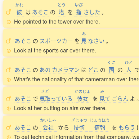
かれ
とう
ゆび
彼
は
あそこ
の
塔
を
指
さした
。
He pointed to the tower over there.
み
あそこ
の
スポーツカー
を
見
なさい
。
Look at the sports car over there.
くに
ひと
あそこ
の
あの
カメラマン
は
どこ
の
国
の
人
What's the nationality of that cameraman over the
きど
かのじょ
み
あそこ
で
気取
っている
彼女
を
見
て
ごらん
よ
Look at her putting on airs over there.
かいしゃ
ぎじゅつ
じょうほう
あそこ
の
会社
から
技術
情報
を
もらう
To get technical information from that company, we