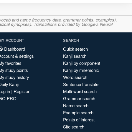
s, vocab and name frequency data, grammar points, examples),
adical synopses). Translations provided by Google's Neural
MY ACCOUNT
SEARCH
Dashboard
Quick search
Account & settings
Kanji search
My favorites
Kanji by component
My study points
Kanji by mnemonic
My study history
Word search
Daily Kanji
Sentence translate
Log in
|
Register
Multi-word search
GO PRO
Grammar search
Name search
Example search
Points of interest
Site search