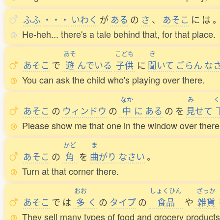
ふふ
・・・
いわく
が
ある
の
さ
、
あそこ
に
は
He-heh... there's a tale behind that, for that place.
あそ
こども
き
あそこ
で
遊
んでいる
子供
に
聞
いて
ごらん
な
You can ask the child who's playing over there.
なか
み
く
あそこ
の
ウィンドウ
の
中
に
ある
の
を
見
せて
Please show me that one in the window over there
かど
ま
あそこ
の
角
を
曲
がり
なさい
。
Turn at that corner there.
おお
しょくひん
ざっか
あそこ
で
は
多
く
の
タイプ
の
食品
や
雑貨
They sell many types of food and grocery products