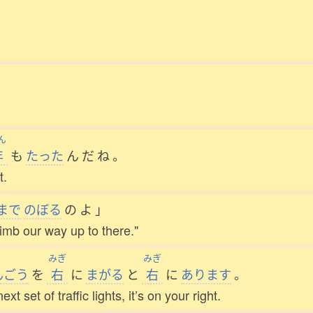
。
ん
年
も
たった
ん
だ
ね
。
t.
まで
のぼる
の
よ
」
limb our way up to there."
みぎ
みぎ
んごう
を
右
に
まがる
と
右
に
あります
。
ext set of traffic lights, it’s on your right.