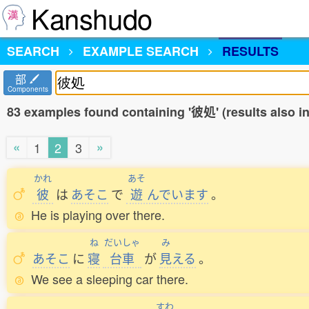
Kanshudo
SEARCH
EXAMPLE SEARCH
RESULTS
部
Components
83 examples found containing '彼処' (results also 
«
»
1
2
3
かれ
あそ
彼
は
あそこ
で
遊
んでいます
。
He is playing over there.
ね
だいしゃ
み
あそこ
に
寝
台車
が
見
える
。
We see a sleeping car there.
すわ