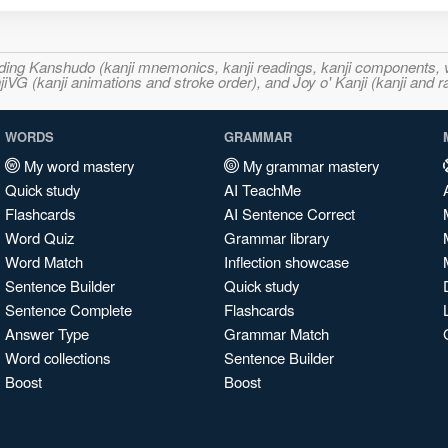
ncluding Kanshudo (kanji mnemonics, kanji readings, kanji component
VG (kanji animations and stroke order), and Joy o' Kanji (kanji and r
WORDS
GRAMMAR
My word mastery
My grammar mastery
Quick study
AI TeachMe
Flashcards
AI Sentence Correct
Word Quiz
Grammar library
Word Match
Inflection showcase
Sentence Builder
Quick study
Sentence Complete
Flashcards
Answer Type
Grammar Match
Word collections
Sentence Builder
Boost
Boost