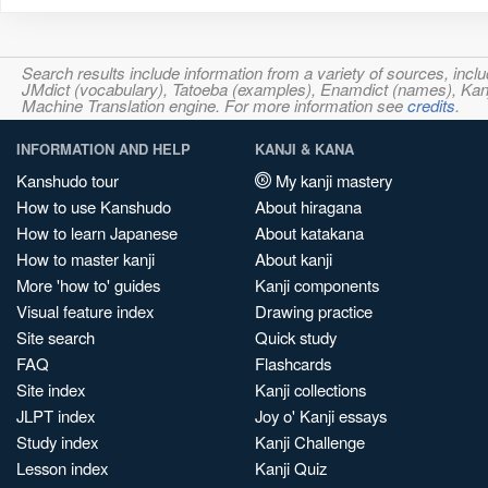
Search results include information from a variety of sources, i
JMdict (vocabulary), Tatoeba (examples), Enamdict (names), Kanji
Machine Translation engine. For more information see
credits
.
INFORMATION AND HELP
KANJI & KANA
Kanshudo tour
My kanji mastery
How to use Kanshudo
About hiragana
How to learn Japanese
About katakana
How to master kanji
About kanji
More 'how to' guides
Kanji components
Visual feature index
Drawing practice
Site search
Quick study
FAQ
Flashcards
Site index
Kanji collections
JLPT index
Joy o' Kanji essays
Study index
Kanji Challenge
Lesson index
Kanji Quiz