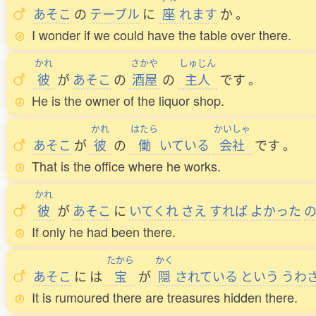
あそこ
の
テーブル
に
座
れます
か
。
I wonder if we could have the table over there.
かれ
さかや
しゅじん
彼
が
あそこ
の
酒屋
の
主人
です
。
He is the owner of the liquor shop.
かれ
はたら
かいしゃ
あそこ
が
彼
の
働
いている
会社
です
。
That is the office where he works.
かれ
彼
が
あそこ
に
いてくれ
さえ
すれば
よかった
If only he had been there.
たから
かく
あそこ
に
は
宝
が
隠
されている
という
うわ
It is rumoured there are treasures hidden there.