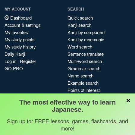
MY ACCOUNT
SEARCH
Dashboard
Quick search
Account & settings
Kanji search
My favorites
Kanji by component
My study points
Kanji by mnemonic
My study history
Word search
Daily Kanji
Sentence translate
Log in
|
Register
Multi-word search
GO PRO
Grammar search
Name search
Example search
Points of interest
×
Site search
The most effective way to learn
My search history
Japanese.
Search index
Sign up for FREE lessons, games, flashcards, and
Blog
more!
Jobs & opportunities
Privacy
Credits
Copyright ©