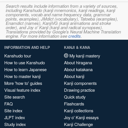
Search results include information from a variety of sources,
including Kanshudo (kanji mnemonics, kanji readings, kanji
components, vocab and name frequency data, grammar
points, examples), JMdict (vocabulary), Tatoeba (examples),
Enamdict (names), KanjiVG (kanji animations and stroke
order), and Joy o' Kanji (kanji and radical synopses).
Translations provided by Google's Neural Machine Translation
engine. For more information see
credits
.
INFORMATION AND HELP
KANJI & KANA
Kanshudo tour
My kanji mastery
How to use Kanshudo
About hiragana
How to learn Japanese
About katakana
How to master kanji
About kanji
More 'how to' guides
Kanji components
Visual feature index
Drawing practice
Site search
Quick study
FAQ
Flashcards
Site index
Kanji collections
JLPT index
Joy o' Kanji essays
Study index
Kanji Challenge