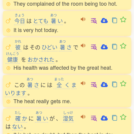
They complained of the room being too hot.
きょう
あつ
今日
は
とても
暑
い
。
It is very hot today.
かれ
あつ
彼
は
その
ひどい
暑
さ
で
けんこう
健康
を
おかされた
。
His health was affected by the great heat.
あつ
まった
この
暑
さ
に
は
全
く
ま
いります
。
The heat really gets me.
たし
あつ
しっけ
確
か
に
暑
い
が
、
湿気
は
ない
。