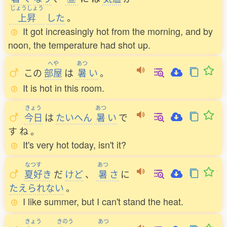
じょうしょう
上昇
した
。
It got increasingly hot from the morning, and by
noon, the temperature had shot up.
へや
あつ
この
部屋
は
暑
い
。
It is hot in this room.
きょう
あつ
今日
は
たいへん
暑
い
で
す
ね
。
It's very hot today, isn't it?
なつす
あつ
夏好
き
だ
けど
、
暑
さ
に
たえられない
。
I like summer, but I can't stand the heat.
きょう
きのう
あつ