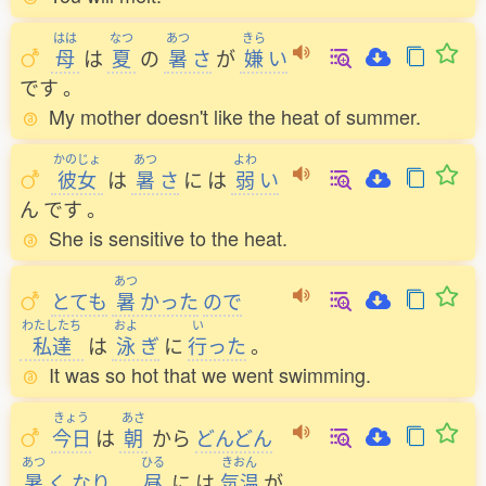
はは
なつ
あつ
きら
母
は
夏
の
暑
さ
が
嫌
い
です
。
My mother doesn't like the heat of summer.
かのじょ
あつ
よわ
彼女
は
暑
さ
に
は
弱
い
ん
です
。
She is sensitive to the heat.
あつ
とても
暑
かった
ので
わたしたち
およ
い
私達
は
泳
ぎ
に
行
った
。
It was so hot that we went swimming.
きょう
あさ
今日
は
朝
から
どんどん
あつ
ひる
きおん
暑
く
なり
、
昼
に
は
気温
が