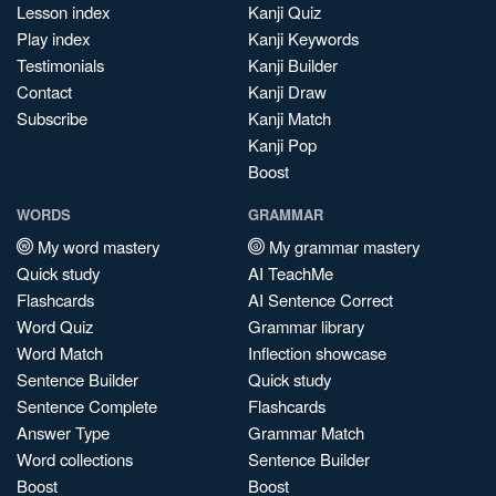
Lesson index
Kanji Quiz
Play index
Kanji Keywords
Testimonials
Kanji Builder
Contact
Kanji Draw
Subscribe
Kanji Match
Kanji Pop
Boost
WORDS
GRAMMAR
My word mastery
My grammar mastery
Quick study
AI TeachMe
Flashcards
AI Sentence Correct
Word Quiz
Grammar library
Word Match
Inflection showcase
Sentence Builder
Quick study
Sentence Complete
Flashcards
Answer Type
Grammar Match
Word collections
Sentence Builder
Boost
Boost