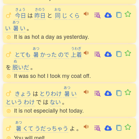
きょう
きのう
おな
今日
は
昨日
と
同
じ
くら
あつ
い
暑
い
。
It is as hot a day as yesterday.
あつ
うわぎ
とても
暑
かった
ので
上着
ぬ
を
脱
いだ
。
It was so hot I took my coat off.
あつ
きょう
は
とりわけ
暑
い
という
わけ
で
は
ない
。
It is not especially hot today.
あつ
暑
くて
うだっちゃう
よ
。
You will melt.