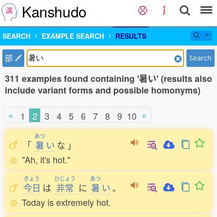
Kanshudo
SEARCH
EXAMPLE SEARCH
RESULTS
部
Search
311 examples found containing '暑い' (results also
include variant forms and possible homonyms)
«
»
1
2
3
4
5
6
7
8
9
10
あつ
「
暑
い
な
」
"Ah, it's hot."
きょう
ひじょう
あつ
今日
は
非常
に
暑
い
。
Today is extremely hot.