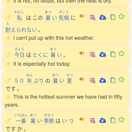
It is hot, no doubt, but then the heat is dry.
わたし
あつ
きこう
私
は
この
暑
い
気候
に
た
耐
えられない
。
I can't put up with this hot weather.
きょう
あつ
今日
は
とくに
暑
い
。
It is especially hot today.
ねん
あつ
なつ
５０
年
ぶり
の
暑
い
夏
です
。
This is the hottest summer we have had in fifty
years.
いちばん
あつ
きせつ
一番
暑
い
季節
は
い
つ
です
か
。