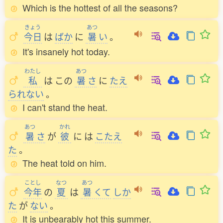
Which is the hottest of all the seasons?
きょう
あつ
今日
は
ばか
に
暑
い
。
It's insanely hot today.
わたし
あつ
私
は
この
暑
さ
に
たえ
られない
。
I can't stand the heat.
あつ
かれ
暑
さ
が
彼
に
は
こたえ
た
。
The heat told on him.
ことし
なつ
あつ
今年
の
夏
は
暑
くて
しか
た
が
ない
。
It is unbearably hot this summer.