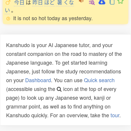
今日
は
昨日
ほど
暑
くな
い
。
It is not so hot today as yesterday.
Kanshudo is your AI Japanese tutor, and your
constant companion on the road to mastery of the
Japanese language. To get started learning
Japanese, just follow the study recommendations
on your
Dashboard
. You can use
Quick search
(accessible using the
icon at the top of every
page) to look up any Japanese word, kanji or
grammar point, as well as to find anything on
Kanshudo quickly. For an overview, take the
tour
.