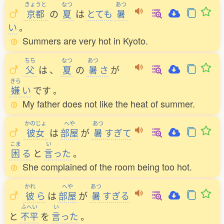
きょうと
なつ
あつ
京都
の
夏
は
とても
暑
い
。
Summers are very hot in Kyoto.
ちち
なつ
あつ
父
は
、
夏
の
暑
さ
が
きら
嫌
い
です
。
My father does not like the heat of summer.
かのじょ
へや
あつ
彼女
は
部屋
が
暑
すぎて
こま
い
困
る
と
言
った
。
She complained of the room being too hot.
かれ
へや
あつ
彼
ら
は
部屋
が
暑
すぎる
ふへい
い
と
不平
を
言
った
。