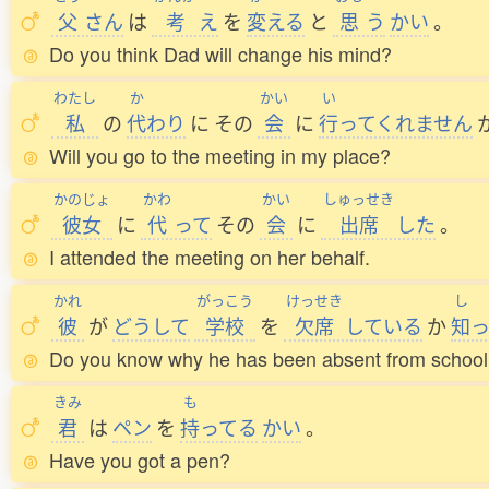
父
さん
は
考
え
を
変
える
と
思
う
かい
。
Do you think Dad will change his mind?
わたし
か
かい
い
私
の
代
わり
に
その
会
に
行
ってくれません
Will you go to the meeting in my place?
かのじょ
かわ
かい
しゅっせき
彼女
に
代
って
その
会
に
出席
した
。
I attended the meeting on her behalf.
かれ
がっこう
けっせき
し
彼
が
どうして
学校
を
欠席
している
か
知
Do you know why he has been absent from schoo
きみ
も
君
は
ペン
を
持
ってる
かい
。
Have you got a pen?