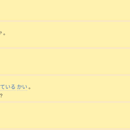
か
。
っている
かい
。
l?