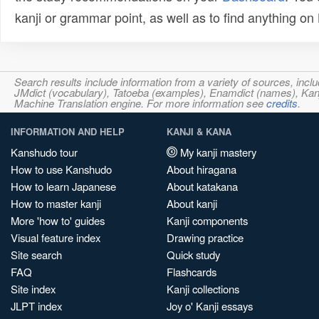
kanji or grammar point, as well as to find anything o
Search results include information from a variety of sources, i
JMdict (vocabulary), Tatoeba (examples), Enamdict (names), Kanji
Machine Translation engine. For more information see
credits
.
INFORMATION AND HELP
KANJI & KANA
Kanshudo tour
My kanji mastery
How to use Kanshudo
About hiragana
How to learn Japanese
About katakana
How to master kanji
About kanji
More 'how to' guides
Kanji components
Visual feature index
Drawing practice
Site search
Quick study
FAQ
Flashcards
Site index
Kanji collections
JLPT index
Joy o' Kanji essays