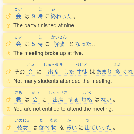
かい
じ
お
会
は
９
時
に
終
わった
。
The party finished at nine.
かい
じ
かいさん
会
は
５
時
に
解散
と
なった
。
The meeting broke up at five.
かい
しゅっせき
せいと
おお
その
会
に
出席
した
生徒
は
あまり
多
くな
Not many students attended the meeting.
きみ
かい
しゅっせき
しかく
君
は
会
に
出席
する
資格
は
ない
。
You are not entitled to attend the meeting.
かのじょ
た
もの
か
で
彼女
は
食
べ
物
を
買
い
に
出
ていった
。