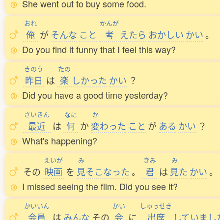
She went out to buy some food.
おれ
かんが
俺
が
そんな
こと
考
えたら
おかしい
かい
。
Do you find it funny that I feel this way?
きのう
たの
昨日
は
楽
しかった
かい
？
Did you have a good time yesterday?
さいきん
なに
か
最近
は
何
か
変
わった
こと
が
ある
かい
？
What's happening?
えいが
み
きみ
み
その
映画
を
見
そこなった
。
君
は
見
た
かい
。
I missed seeing the film. Did you see it?
かいいん
かい
しゅっせき
会員
は
みんな
その
会
に
出席
していまし