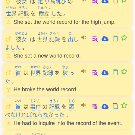
彼女
は
走
り
高跳
び
の
せかい
きろく
じゅりつ
世界
記録
を
樹立
した
。
She set the world record for the high jump.
かのじょ
せかい
きろく
だ
彼女
は
世界
記録
を
出
し
ました
。
She set a new world record.
かれ
せかい
きろく
やぶ
彼
は
世界
記録
を
破
っ
た
。
He broke the world record.
かれ
じけん
きろく
しら
彼
は
事件
の
記録
を
調
べなければならなかった
。
He had to inquire into the record of the event.
かれ
さんだんと