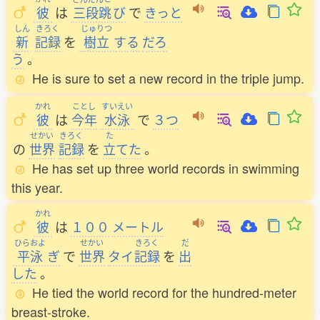
彼
は
三段跳
び
で
きっと
しん
きろく
じゅりつ
新
記録
を
樹立
する
だろ
う
。
He is sure to set a new record in the triple jump.
かれ
ことし
すいえい
彼
は
今年
水泳
で
３つ
せかい
きろく
た
の
世界
記録
を
立
てた
。
He has set up three world records in swimming
this year.
かれ
彼
は
１００
メートル
ひらおよ
せかい
きろく
だ
平泳
ぎ
で
世界
タイ
記録
を
出
した
。
He tied the world record for the hundred-meter
breast-stroke.