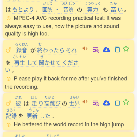
がしつ
おんしつ
じつりょく
たか
は
もとより
、
画質
・
音質
の
実力
も
高
い
。
MPEC-4 AVC recording practical test: It was
always easy to use, now the picture and sound
quality is high too.
ろくおん
お
録音
が
終
わったら
それ
さいせい
き
を
再生
して
聞
かせて
くださ
い
。
Please play it back for me after you've finished
the recording.
かれ
はし
たかと
せかい
彼
は
走
り
高跳
び
の
世界
きろく
こうしん
記録
を
更新
した
。
He bettered the world record in the high jump.
あした
りしゅう