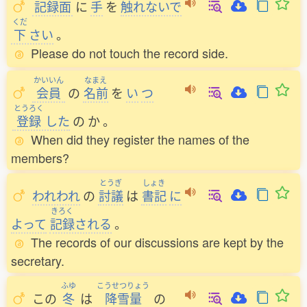
記録面
に
手
を
触
れないで
くだ
下
さい
。
Please do not touch the record side.
かいいん
なまえ
会員
の
名前
を
い
つ
とうろく
登録
した
の
か
。
When did they register the names of the
members?
とうぎ
しょき
われわれ
の
討議
は
書記
に
きろく
よって
記録
される
。
The records of our discussions are kept by the
secretary.
ふゆ
こうせつりょう
この
冬
は
降雪量
の