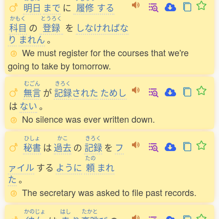
明日
まで
に
履修
する
かもく
とうろく
科目
の
登録
を
しなければな
り
まれん
。
We must register for the courses that we're
going to take by tomorrow.
むごん
きろく
無言
が
記録
された
ためし
は
ない
。
No silence was ever written down.
ひしょ
かこ
きろく
秘書
は
過去
の
記録
を
フ
たの
ァイル
する
ように
頼
まれ
た
。
The secretary was asked to file past records.
かのじょ
はし
たかと