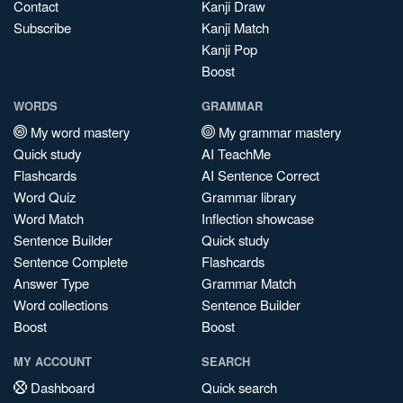
Contact
Kanji Draw
Subscribe
Kanji Match
Kanji Pop
Boost
WORDS
GRAMMAR
My word mastery
My grammar mastery
Quick study
AI TeachMe
Flashcards
AI Sentence Correct
Word Quiz
Grammar library
Word Match
Inflection showcase
Sentence Builder
Quick study
Sentence Complete
Flashcards
Answer Type
Grammar Match
Word collections
Sentence Builder
Boost
Boost
MY ACCOUNT
SEARCH
Dashboard
Quick search