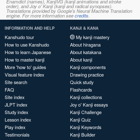
Enamdict (names), KanjiVG (kanji animations and stroke
order), and Joy o' Kanji (kanji and radical synopses).
Translations provided by Google's Neural Machine Translation
engine. For more information see
credits
.
INFORMATION AND HELP
KANJI & KANA
Kanshudo tour
My kanji mastery
How to use Kanshudo
About hiragana
How to learn Japanese
About katakana
How to master kanji
About kanji
More 'how to' guides
Kanji components
Visual feature index
Drawing practice
Site search
Quick study
FAQ
Flashcards
Site index
Kanji collections
JLPT index
Joy o' Kanji essays
Study index
Kanji Challenge
Lesson index
Kanji Quiz
Play index
Kanji Keywords
Testimonials
Kanji Builder