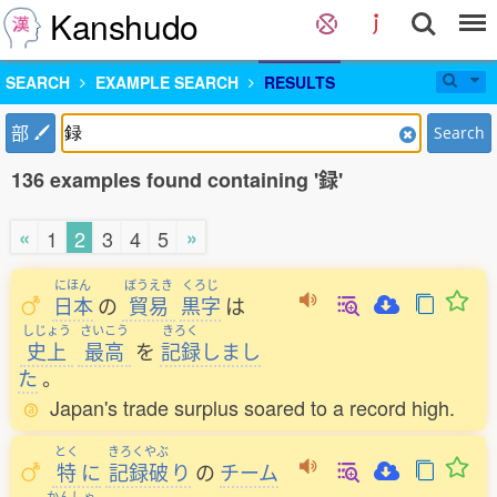
Kanshudo
SEARCH
EXAMPLE SEARCH
RESULTS
部
Search
136 examples found containing '録'
«
»
1
2
3
4
5
にほん
ぼうえき
くろじ
日本
の
貿易
黒字
は
しじょう
さいこう
きろく
史上
最高
を
記録
しまし
た
。
Japan's trade surplus soared to a record high.
とく
きろくやぶ
特
に
記録破
り
の
チーム
かんしゃ