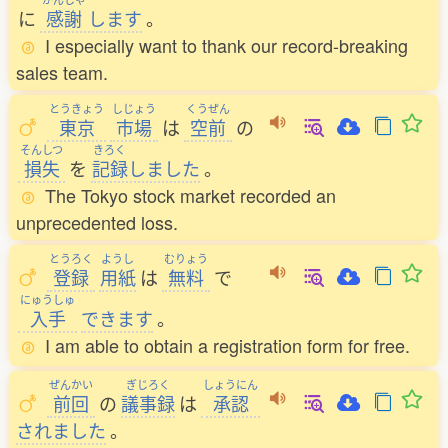
に
感謝
します
。
I especially want to thank our record-breaking
sales team.
とうきょう
しじょう
くうぜん
東京
市場
は
空前
の
そんしつ
きろく
損失
を
記録
しました
。
The Tokyo stock market recorded an
unprecedented loss.
とうろく
ようし
むりょう
登録
用紙
は
無料
で
にゅうしゅ
入手
できます
。
I am able to obtain a registration form for free.
ぜんかい
ぎじろく
しょうにん
前回
の
議事録
は
承認
されました
。