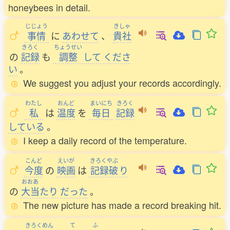
honeybees in detail.
じじょう
きしゃ
事情
に
あわせて
、
貴社
きろく
ちょうせい
の
記録
も
調整
して
くださ
い
。
We suggest you adjust your records accordingly.
わたし
おんど
まいにち
きろく
私
は
温度
を
毎日
記録
している
。
I keep a daily record of the temperature.
こんど
えいが
きろくやぶ
今度
の
映画
は
記録破
り
おおあ
の
大当
たり
だった
。
The new picture has made a record breaking hit.
きろくめん
て
ふ