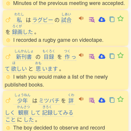
Minutes of the previous meeting were accepted.
わたし
しあい
私
は
ラグビー
の
試合
ろくが
を
録画
した
。
I recorded a rugby game on videotape.
しんかんしょ
もくろく
つく
新刊書
の
目録
を
作
っ
ほ
おも
て
欲
しい
と
思
います
。
I wish you would make a list of the newly
published books.
しょうねん
くわ
少年
は
ミツバチ
を
詳
かんさつ
きろく
しく
観察
して
記録
してみる
こと
に
した
。
The boy decided to observe and record