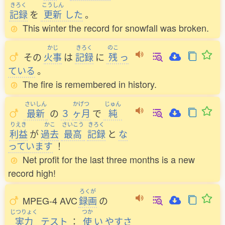
きろく
こうしん
記録
を
更新
した
。
This winter the record for snowfall was broken.
かじ
きろく
のこ
その
火事
は
記録
に
残
っ
ている
。
The fire is remembered in history.
さいしん
かげつ
じゅん
最新
の
３
ヶ月
で
純
りえき
かこ
さいこう
きろく
利益
が
過去
最高
記録
と
な
っています
！
Net profit for the last three months is a new
record high!
ろくが
MPEG-4 AVC
録画
の
じつりょく
つか
実力
テスト
：
使
い
やすさ