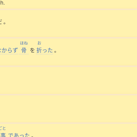
sh.
だ
。
ほね
お
なからず
骨
を
折
った
。
ごと
仕事
であった
。