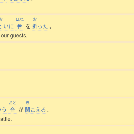
お
ほね
お
大
いに
骨
を
折
った
。
r our guests.
おと
き
いう
音
が
聞
こえる
。
attle.