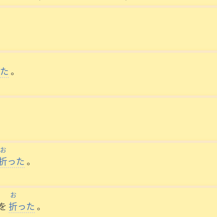
た
。
お
折
った
。
お
を
折
った
。