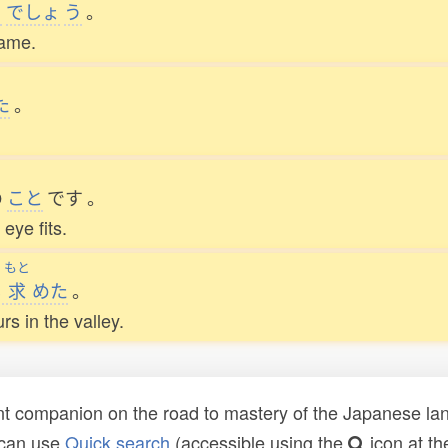
じ
でしょ
う
。
same.
た
。
の
こと
です
。
eye fits.
もと
し
求
めた
。
s in the valley.
t companion on the road to mastery of the Japanese lang
 can use
Quick search
(accessible using the
icon at th