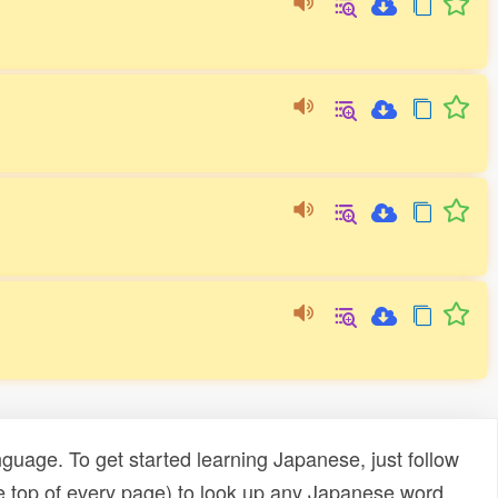
uage. To get started learning Japanese, just follow
e top of every page) to look up any Japanese word,