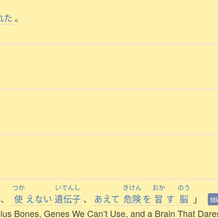
れた
。
つか
いでんし
きけん
おか
のう
、
使
えない
遺伝子
、
あえて
危険
を
冒
す
脳
」
ti
us Bones, Genes We Can’t Use, and a Brain That Dare