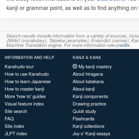
kanji or grammar point, as well as to find anything o
Search results include information from a variety of sources, i
JMdict (vocabulary), Tatoeba (examples), Enamdict (names), Kanji
Machine Translation engine. For more information see
credits
.
INFORMATION AND HELP
KANJI & KANA
Kanshudo tour
My kanji mastery
How to use Kanshudo
About hiragana
How to learn Japanese
About katakana
How to master kanji
About kanji
More 'how to' guides
Kanji components
Visual feature index
Drawing practice
Site search
Quick study
FAQ
Flashcards
Site index
Kanji collections
JLPT index
Joy o' Kanji essays