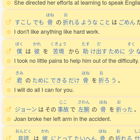
She directed her efforts at learning to speak Engli
ほね
お
すこし
でも
骨
の
折
れる
ような
こと
は
ごめん
I don't like anything like hard work.
ぼく
かれ
くきょう
たす
だ
すく
僕
は
彼
を
苦境
から
助
け
出
す
ために
少
I took no little pains to help him out of the difficulty.
きみ
ほね
お
君
の
ために
できる
だけ
骨
を
折
ろ
う
。
I will do all I can for you.
じこ
さわん
ほね
お
ジョーン
は
その
事故
で
左腕
の
骨
を
折
った
。
Joan broke her left arm in the accident.
おんどく
かれ
ほね
お
し
音読
は
彼
にとって
たいへん
骨
の
折
れる