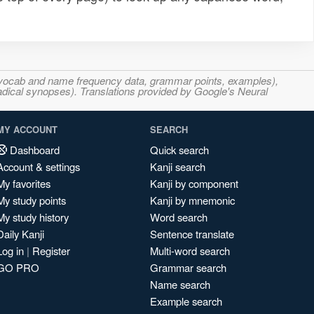
s, vocab and name frequency data, grammar points, examples),
adical synopses). Translations provided by Google's Neural
MY ACCOUNT
SEARCH
Dashboard
Quick search
Account & settings
Kanji search
My favorites
Kanji by component
My study points
Kanji by mnemonic
My study history
Word search
Daily Kanji
Sentence translate
Log in
|
Register
Multi-word search
GO PRO
Grammar search
Name search
Example search