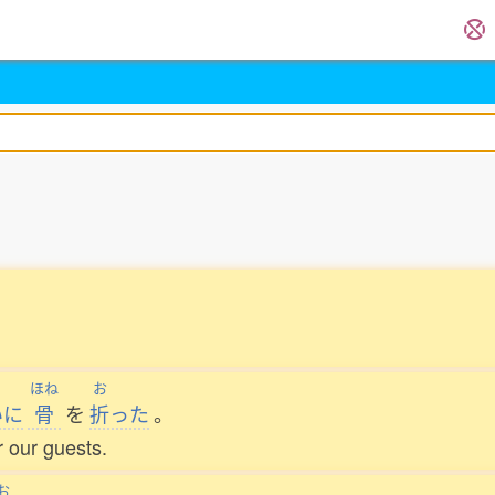
ほね
お
いに
骨
を
折
った
。
r our guests.
お