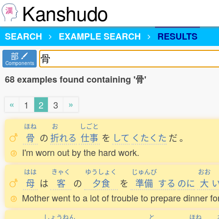
Kanshudo
SEARCH
EXAMPLE SEARCH
RESULTS
部
Components
68 examples found containing '骨'
«
»
1
2
3
ほね
お
しごと
骨
の
折
れる
仕事
を
して
くたくた
だ
。
I'm worn out by the hard work.
はは
きゃく
ゆうしょく
じゅんび
おお
母
は
客
の
夕食
を
準備
する
のに
大
Mother went to a lot of trouble to prepare dinner fo
しょうねん
と
ほね