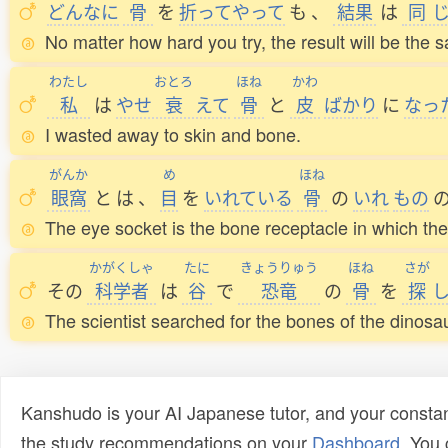
どんなに
骨
を
折
ってやって
も
、
結果
は
同
No matter how hard you try, the result will be the 
わたし
おとろ
ほね
かわ
私
は
やせ
衰
えて
骨
と
皮
ばかり
に
なっ
I wasted away to skin and bone.
がんか
め
ほね
眼窩
と
は
、
目
を
いれている
骨
の
いれ
もの
The eye socket is the bone receptacle in which the 
かがくしゃ
たに
きょうりゅう
ほね
さが
その
科学者
は
谷
で
恐竜
の
骨
を
探
The scientist searched for the bones of the dinosaur
Kanshudo is your AI Japanese tutor, and your constan
the study recommendations on your
Dashboard
. You