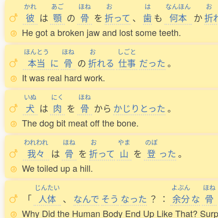
かれ
あご
ほね
お
は
なんほん
お
彼
は
顎
の
骨
を
折
って
、
歯
も
何本
か
折
He got a broken jaw and lost some teeth.
ほんとう
ほね
お
しごと
本当
に
骨
の
折
れる
仕事
だった
。
It was real hard work.
いぬ
にく
ほね
犬
は
肉
を
骨
から
かじりとった
。
The dog bit meat off the bone.
われわれ
ほね
お
やま
のぼ
我々
は
骨
を
折
って
山
を
登
った
。
We toiled up a hill.
じんたい
よぶん
ほね
「
人体
、
なんで
そう
なった
？
：
余分
な
骨
Why Did the Human Body End Up Like That? Surpl