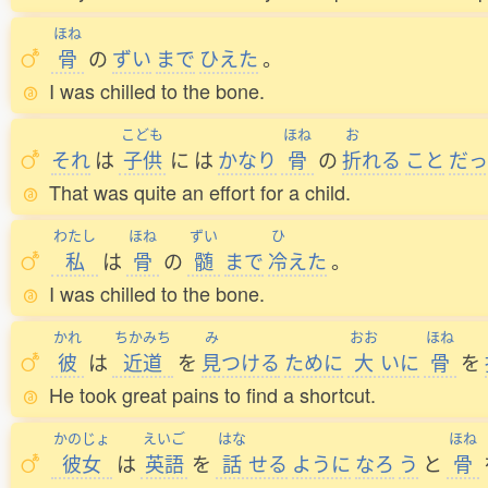
ほね
骨
の
ずい
まで
ひえた
。
I was chilled to the bone.
こども
ほね
お
それ
は
子供
に
は
かなり
骨
の
折
れる
こと
だっ
That was quite an effort for a child.
わたし
ほね
ずい
ひ
私
は
骨
の
髄
まで
冷
えた
。
I was chilled to the bone.
かれ
ちかみち
み
おお
ほね
彼
は
近道
を
見
つける
ために
大
いに
骨
を
He took great pains to find a shortcut.
かのじょ
えいご
はな
ほね
彼女
は
英語
を
話
せる
ように
なろ
う
と
骨