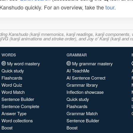
n Kanshudo quickly. For an overview, take the
tour
.
ncluding Kanshudo (kanji mnemonics, kanji readings, kanji component
VG (kanji animations and stroke order), and Joy o' Kanji (kanji and r
WORDS
GRAMMAR
My word mastery
My grammar mastery
Quick study
AI TeachMe
Flashcards
AI Sentence Correct
Word Quiz
Grammar library
Word Match
Inflection showcase
Sentence Builder
Quick study
Sentence Complete
Flashcards
Answer Type
Grammar Match
Word collections
Sentence Builder
Boost
Boost