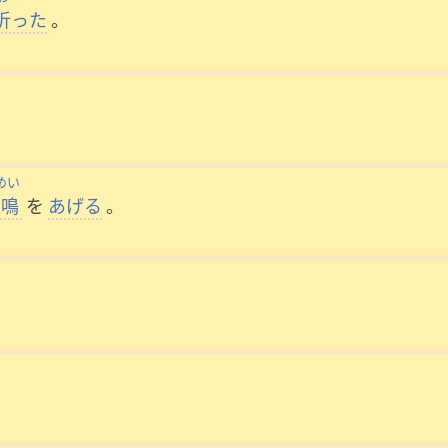
折
った
。
めい
悲鳴
を
あげる
。