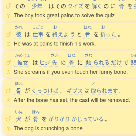
その
少年
は
その
クイズ
を
解
く
の
に
骨
を
The boy took great pains to solve the quiz.
かれ
しごと
お
ほね
お
彼
は
仕事
を
終
えよ
う
と
骨
を
折
った
。
He was at pains to finish his work.
かのじょ
さき
ほね
さわ
ひ
彼女
は
ヒジ
先
の
骨
に
触
られる
だけ
で
She screams if you even touch her funny bone.
ほね
と
骨
が
くっつけば
、
ギプス
は
取
られます
。
After the bone has set, the cast will be removed.
いぬ
ほね
犬
が
骨
を
がりがり
かじっている
。
The dog is crunching a bone.