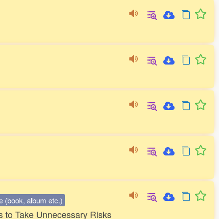
tle (book, album etc.)
s to Take Unnecessary Risks