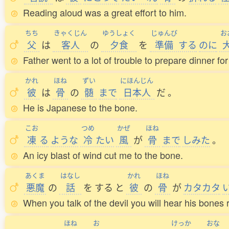
Reading aloud was a great effort to him.
ちち
きゃくじん
ゆうしょく
じゅんび
お
父
は
客人
の
夕食
を
準備
する
のに
Father went to a lot of trouble to prepare dinner fo
かれ
ほね
ずい
にほんじん
彼
は
骨
の
髄
まで
日本人
だ
。
He is Japanese to the bone.
こお
つめ
かぜ
ほね
凍
る
ような
冷
たい
風
が
骨
まで
しみた
。
An icy blast of wind cut me to the bone.
あくま
はなし
かれ
ほね
悪魔
の
話
を
する
と
彼
の
骨
が
カタカタ
When you talk of the devil you will hear his bones r
ほね
お
けっか
おな