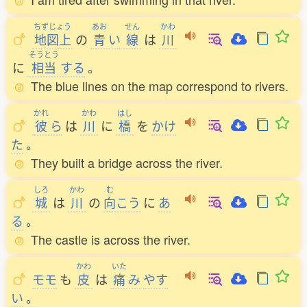
ちずじょう
あお
せん
かわ
地図上
の
青
い
線
は
川
そうとう
に
相当
する
。
The blue lines on the map correspond to rivers.
かれ
かわ
はし
彼
ら
は
川
に
橋
を
かけ
た
。
They built a bridge across the river.
しろ
かわ
む
城
は
川
の
向
こう
に
あ
る
。
The castle is across the river.
かわ
いた
モモ
も
皮
は
痛
み
やす
い
。