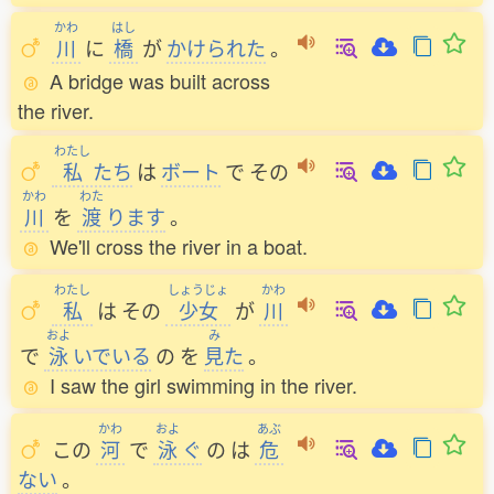
かわ
はし
川
に
橋
が
かけられた
。
A bridge was built across
the river.
わたし
私
たち
は
ボート
で
その
かわ
わた
川
を
渡
ります
。
We'll cross the river in a boat.
わたし
しょうじょ
かわ
私
は
その
少女
が
川
およ
み
で
泳
いでいる
の
を
見
た
。
I saw the girl swimming in the river.
かわ
およ
あぶ
この
河
で
泳
ぐ
の
は
危
ない
。