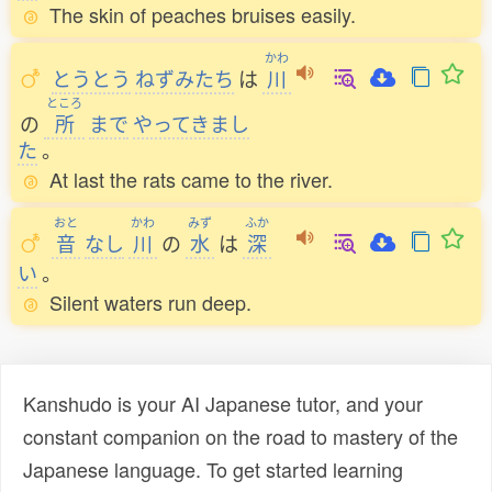
The skin of peaches bruises easily.
かわ
とうとう
ねずみたち
は
川
ところ
の
所
まで
やってきまし
た
。
At last the rats came to the river.
おと
かわ
みず
ふか
音
なし
川
の
水
は
深
い
。
Silent waters run deep.
Kanshudo is your AI Japanese tutor, and your
constant companion on the road to mastery of the
Japanese language. To get started learning