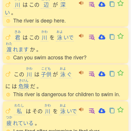
川
は
この
辺
が
深
い
。
The river is deep here.
きみ
かわ
およ
君
は
この
川
を
泳
いで
わた
渡
れます
か
。
Can you swim across the river?
かわ
こども
およ
この
川
は
子供
が
泳
ぐ
きけん
に
は
危険
だ
。
This river is dangerous for children to swim in.
わたし
かわ
およ
私
は
その
川
を
泳
いで
つか
疲
れている
。
I am tired after swimming in that river.