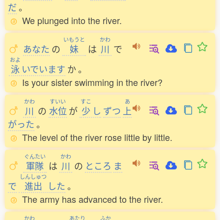
だ
。
We plunged into the river.
いもうと
かわ
あなた
の
妹
は
川
で
およ
泳
いでいます
か
。
Is your sister swimming in the river?
かわ
すいい
すこ
あ
川
の
水位
が
少
し
ずつ
上
がった
。
The level of the river rose little by little.
ぐんたい
かわ
軍隊
は
川
の
ところ
ま
しんしゅつ
で
進出
した
。
The army has advanced to the river.
かわ
あたり
ふか