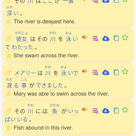
その
川
は
ここ
が
一番
ふか
深
い
。
The river is deepest here.
かのじょ
かわ
およ
彼女
は
その
川
を
泳
い
で
わたった
。
She swam across the river.
かわ
およ
メアリー
は
川
を
泳
いで
わた
こと
渡
る
事
が
できました
。
Mary was able to swim across the river.
かわ
さかな
その
川
に
は
魚
が
いっ
ぱい
いる
。
Fish abound in this river.