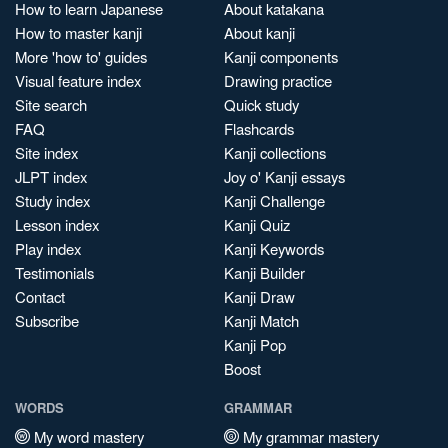
How to learn Japanese
About katakana
How to master kanji
About kanji
More 'how to' guides
Kanji components
Visual feature index
Drawing practice
Site search
Quick study
FAQ
Flashcards
Site index
Kanji collections
JLPT index
Joy o' Kanji essays
Study index
Kanji Challenge
Lesson index
Kanji Quiz
Play index
Kanji Keywords
Testimonials
Kanji Builder
Contact
Kanji Draw
Subscribe
Kanji Match
Kanji Pop
Boost
WORDS
GRAMMAR
My word mastery
My grammar mastery