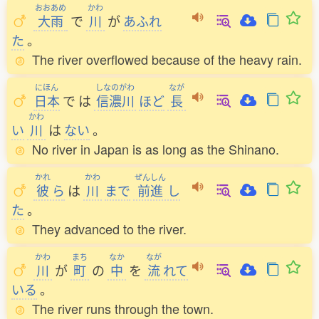
おおあめ
かわ
大雨
で
川
が
あふれ
た
。
The river overflowed because of the heavy rain.
にほん
しなのがわ
なが
日本
で
は
信濃川
ほど
長
かわ
い
川
は
ない
。
No river in Japan is as long as the Shinano.
かれ
かわ
ぜんしん
彼
ら
は
川
まで
前進
し
た
。
They advanced to the river.
かわ
まち
なか
なが
川
が
町
の
中
を
流
れて
いる
。
The river runs through the town.