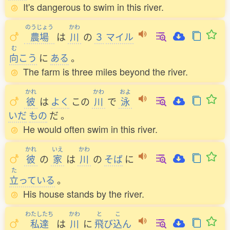
It's dangerous to swim in this river.
のうじょう
かわ
農場
は
川
の
３
マイル
む
向
こう
に
ある
。
The farm is three miles beyond the river.
かれ
かわ
およ
彼
は
よく
この
川
で
泳
いだ
もの
だ
。
He would often swim in this river.
かれ
いえ
かわ
彼
の
家
は
川
の
そば
に
た
立
っている
。
His house stands by the river.
わたしたち
かわ
と
こ
私達
は
川
に
飛
び
込
ん