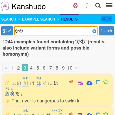
Kanshudo
SEARCH
EXAMPLE SEARCH
RESULTS
部
Search
1244 examples found containing 'かわ' (results
also include variant forms and possible
homonyms)
«
»
1
2
3
4
5
6
7
8
9
10
かわ
およ
あの
川
は
泳
ぐ
に
は
きけん
危険
だ
。
That river is dangerous to swim in.
かわ
いちばん