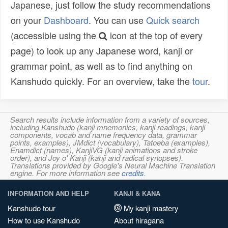
Japanese, just follow the study recommendations
on your
Dashboard
. You can use
Quick search
(accessible using the
icon at the top of every
page) to look up any Japanese word, kanji or
grammar point, as well as to find anything on
Kanshudo quickly. For an overview, take the
tour
.
Search results include information from a variety of sources,
including Kanshudo (kanji mnemonics, kanji readings, kanji
components, vocab and name frequency data, grammar
points, examples), JMdict (vocabulary), Tatoeba (examples),
Enamdict (names), KanjiVG (kanji animations and stroke
order), and Joy o' Kanji (kanji and radical synopses).
Translations provided by Google's Neural Machine Translation
engine. For more information see
credits
.
INFORMATION AND HELP
KANJI & KANA
Kanshudo tour
My kanji mastery
How to use Kanshudo
About hiragana