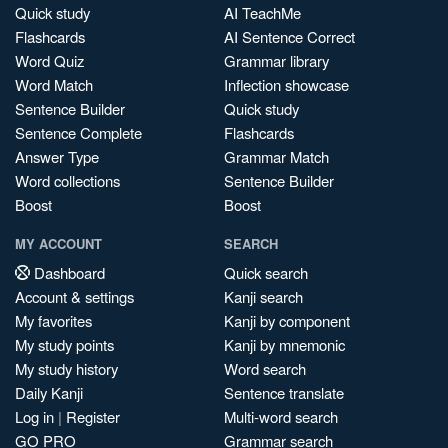
Quick study
AI TeachMe
Flashcards
AI Sentence Correct
Word Quiz
Grammar library
Word Match
Inflection showcase
Sentence Builder
Quick study
Sentence Complete
Flashcards
Answer Type
Grammar Match
Word collections
Sentence Builder
Boost
Boost
MY ACCOUNT
SEARCH
Dashboard
Quick search
Account & settings
Kanji search
My favorites
Kanji by component
My study points
Kanji by mnemonic
My study history
Word search
Daily Kanji
Sentence translate
Log in
|
Register
Multi-word search
GO PRO
Grammar search