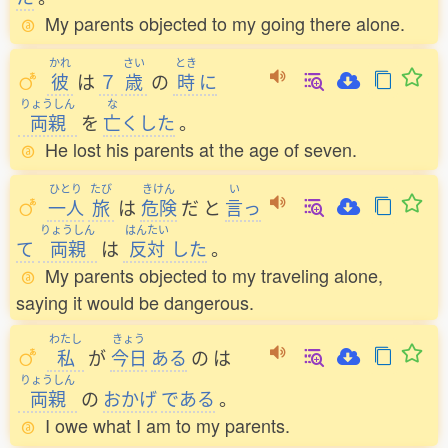
My parents objected to my going there alone.
かれ
さい
とき
彼
は
７
歳
の
時
に
りょうしん
な
両親
を
亡
くした
。
He lost his parents at the age of seven.
ひとり
たび
きけん
い
一人
旅
は
危険
だ
と
言
っ
りょうしん
はんたい
て
両親
は
反対
した
。
My parents objected to my traveling alone,
saying it would be dangerous.
わたし
きょう
私
が
今日
ある
の
は
りょうしん
両親
の
おかげ
である
。
I owe what I am to my parents.