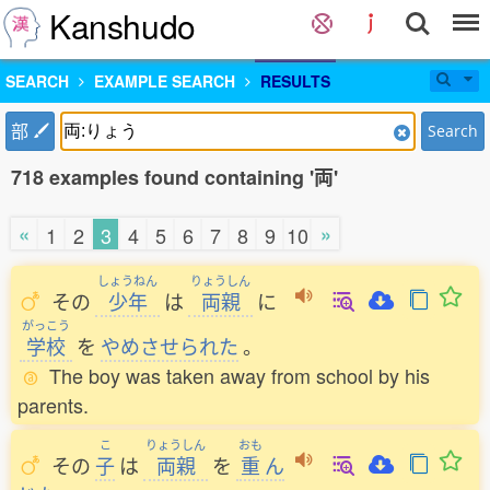
Kanshudo
SEARCH
EXAMPLE SEARCH
RESULTS
部
Search
718 examples found containing '両'
«
»
1
2
3
4
5
6
7
8
9
10
しょうねん
りょうしん
その
少年
は
両親
に
がっこう
学校
を
やめさせられた
。
The boy was taken away from school by his
parents.
こ
りょうしん
おも
その
子
は
両親
を
重
ん