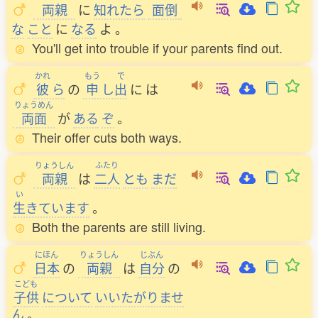
両親
に
知
れたら
面倒
な
こと
に
なる
よ
。
You'll get into trouble if your parents find out.
かれ
もう
で
彼
ら
の
申
し
出
に
は
りょうめん
両面
が
ある
ぞ
。
Their offer cuts both ways.
りょうしん
ふたり
両親
は
二人
とも
まだ
い
生
きています
。
Both the parents are still living.
にほん
りょうしん
じぶん
日本
の
両親
は
自分
の
こども
子供
について
いいたがりませ
ん
。