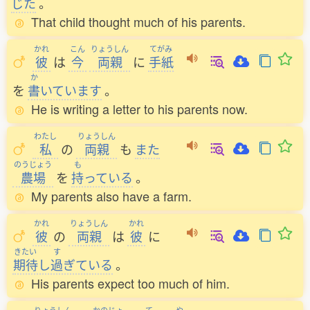
じた
。
That child thought much of his parents.
かれ
こん
りょうしん
てがみ
彼
は
今
両親
に
手紙
か
を
書
いています
。
He is writing a letter to his parents now.
わたし
りょうしん
私
の
両親
も
また
のうじょう
も
農場
を
持
っている
。
My parents also have a farm.
かれ
りょうしん
かれ
彼
の
両親
は
彼
に
きたい
す
期待
し
過
ぎている
。
His parents expect too much of him.