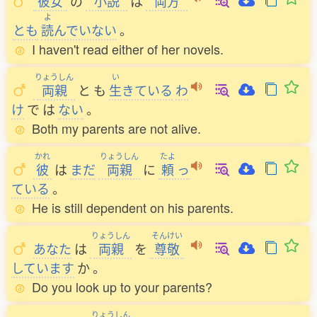
彼女
の
小説
は
両方
よ
とも
読
んでいない
。
I haven't read either of her novels.
りょうしん
い
両親
と
も
生
きている
わ
け
で
は
ない
。
Both my parents are not alive.
かれ
りょうしん
たよ
彼
は
まだ
両親
に
頼
っ
ている
。
He is still dependent on his parents.
りょうしん
そんけい
あなた
は
両親
を
尊敬
しています
か
。
Do you look up to your parents?
りょうしん