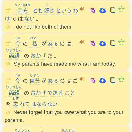
りょうほう
す
両方
とも
好
き
という
わ
け
で
は
ない
。
I do not like both of them.
いま
わたし
今
の
私
が
ある
の
は
りょうしん
両親
の
おかげ
だ
。
My parents have made me what I am today.
いま
じぶん
今
の
自分
が
ある
の
は
ご
りょうしん
両親
の
おかげ
である
こと
わす
を
忘
れて
はならない
。
Never forget that you owe what you are to your
parents.
りょうしん
し
めんどう