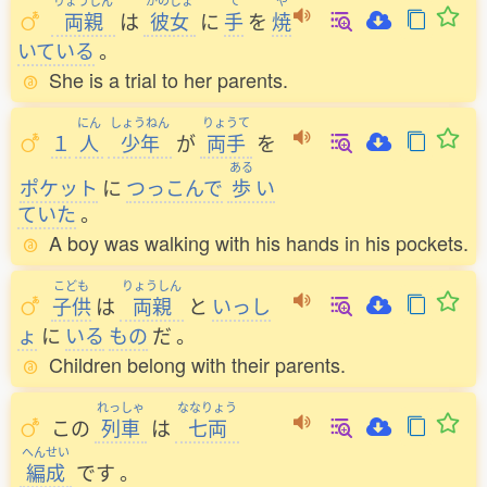
りょうしん
かのじょ
て
や
両親
は
彼女
に
手
を
焼
いている
。
She is a trial to her parents.
にん
しょうねん
りょうて
１
人
少年
が
両手
を
ある
ポケット
に
つっこんで
歩
い
ていた
。
A boy was walking with his hands in his pockets.
こども
りょうしん
子供
は
両親
と
いっし
ょ
に
いる
もの
だ
。
Children belong with their parents.
れっしゃ
ななりょう
この
列車
は
七両
へんせい
編成
です
。