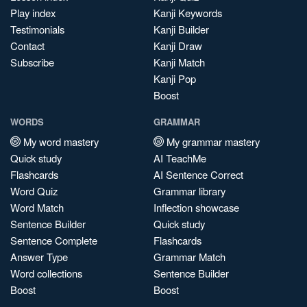
Play index
Kanji Keywords
Testimonials
Kanji Builder
Contact
Kanji Draw
Subscribe
Kanji Match
Kanji Pop
Boost
WORDS
GRAMMAR
My word mastery
My grammar mastery
Quick study
AI TeachMe
Flashcards
AI Sentence Correct
Word Quiz
Grammar library
Word Match
Inflection showcase
Sentence Builder
Quick study
Sentence Complete
Flashcards
Answer Type
Grammar Match
Word collections
Sentence Builder
Boost
Boost