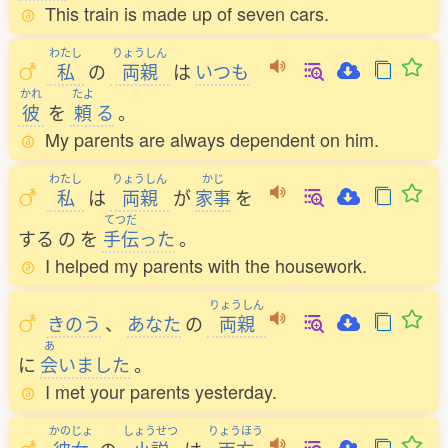
This train is made up of seven cars.
わたし
りょうしん
私
の
両親
は
いつも
かれ
たよ
彼
を
頼
る
。
My parents are always dependent on him.
わたし
りょうしん
かじ
私
は
両親
が
家事
を
てつだ
する
の
を
手伝
った
。
I helped my parents with the housework.
りょうしん
きのう
、
あなた
の
両親
あ
に
会
いました
。
I met your parents yesterday.
かのじょ
しょうせつ
りょうほう