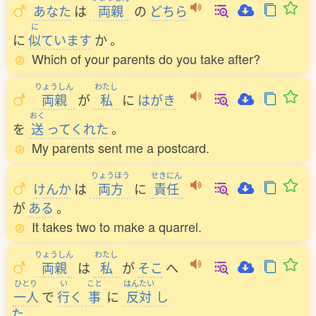
あなた
は
両親
の
どちら
に
に
似
ています
か
。
Which of your parents do you take after?
りょうしん
わたし
両親
が
私
に
はがき
おく
を
送
ってくれた
。
My parents sent me a postcard.
りょうほう
せきにん
けんか
は
両方
に
責任
が
ある
。
It takes two to make a quarrel.
りょうしん
わたし
両親
は
私
が
そこ
へ
ひとり
い
こと
はんたい
一人
で
行
く
事
に
反対
し
た
。