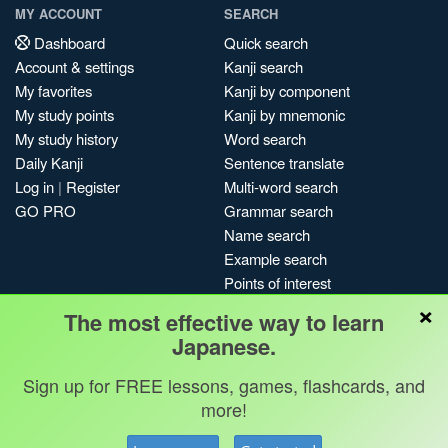
MY ACCOUNT
SEARCH
Dashboard
Quick search
Account & settings
Kanji search
My favorites
Kanji by component
My study points
Kanji by mnemonic
My study history
Word search
Daily Kanji
Sentence translate
Log in
|
Register
Multi-word search
GO PRO
Grammar search
Name search
Example search
Points of interest
×
Site search
The most effective way to learn
My search history
Japanese.
Search index
Sign up for FREE lessons, games, flashcards, and
Blog
more!
Jobs & opportunities
Privacy
Credits
Copyright ©