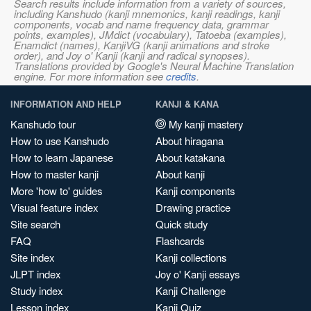
Search results include information from a variety of sources,
including Kanshudo (kanji mnemonics, kanji readings, kanji
components, vocab and name frequency data, grammar
points, examples), JMdict (vocabulary), Tatoeba (examples),
Enamdict (names), KanjiVG (kanji animations and stroke
order), and Joy o' Kanji (kanji and radical synopses).
Translations provided by Google's Neural Machine Translation
engine. For more information see
credits
.
INFORMATION AND HELP
KANJI & KANA
Kanshudo tour
My kanji mastery
How to use Kanshudo
About hiragana
How to learn Japanese
About katakana
How to master kanji
About kanji
More 'how to' guides
Kanji components
Visual feature index
Drawing practice
Site search
Quick study
FAQ
Flashcards
Site index
Kanji collections
JLPT index
Joy o' Kanji essays
Study index
Kanji Challenge
Lesson index
Kanji Quiz