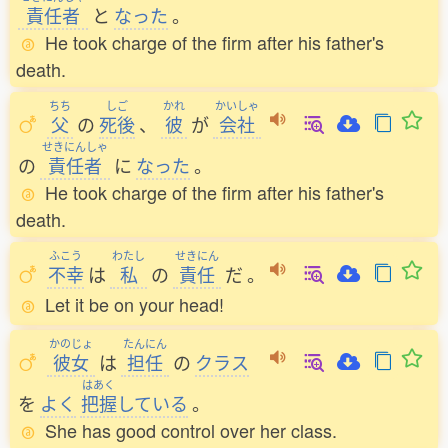
責任者
と
なった
。
He took charge of the firm after his father's
death.
ちち
しご
かれ
かいしゃ
父
の
死後
、
彼
が
会社
せきにんしゃ
の
責任者
に
なった
。
He took charge of the firm after his father's
death.
ふこう
わたし
せきにん
不幸
は
私
の
責任
だ
。
Let it be on your head!
かのじょ
たんにん
彼女
は
担任
の
クラス
はあく
を
よく
把握
している
。
She has good control over her class.