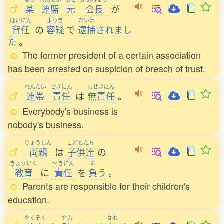
某
連盟
元
会長
が
はいにん
ようぎ
たいほ
背任
の
容疑
で
逮捕
されまし
た
。
The former president of a certain association
has been arrested on suspicion of breach of trust.
れんたい
せきにん
むせきにん
連帯
責任
は
無責任
。
Everybody's business is
nobody's business.
りょうしん
こどもたち
両親
は
子供達
の
きょういく
せきにん
お
教育
に
責任
を
負
う
。
Parents are responsible for their children's
education.
やくそく
やぶ
かれ