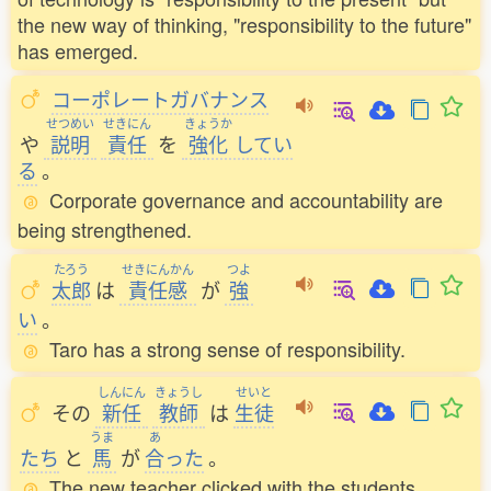
the new way of thinking, "responsibility to the future"
has emerged.
コーポレートガバナンス
せつめい
せきにん
きょうか
や
説明
責任
を
強化
してい
る
。
Corporate governance and accountability are
being strengthened.
たろう
せきにんかん
つよ
太郎
は
責任感
が
強
い
。
Taro has a strong sense of responsibility.
しんにん
きょうし
せいと
その
新任
教師
は
生徒
うま
あ
たち
と
馬
が
合
った
。
The new teacher clicked with the students.