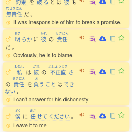
約束
を
破
る
と
は
彼
も
むせきにん
無責任
だ
。
It was irresponsible of him to break a promise.
あき
かれ
せきにん
明
らか
に
彼
の
責任
だ
。
Obviously, he is to blame.
わたし
かれ
ふしょうじき
私
は
彼
の
不正直
さ
せきにん
お
の
責任
を
負
う
こと
は
でき
ない
。
I can't answer for his dishonesty.
ぼく
まか
僕
に
任
せて
ください
。
Leave it to me.