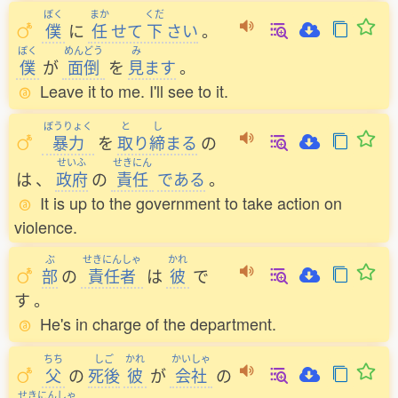
ぼく
まか
くだ
僕
に
任
せて
下
さい
。
ぼく
めんどう
み
僕
が
面倒
を
見
ます
。
Leave it to me. I'll see to it.
ぼうりょく
と
し
暴力
を
取
り
締
まる
の
せいふ
せきにん
は
、
政府
の
責任
である
。
It is up to the government to take action on
violence.
ぶ
せきにんしゃ
かれ
部
の
責任者
は
彼
で
す
。
He's in charge of the department.
ちち
しご
かれ
かいしゃ
父
の
死後
彼
が
会社
の
せきにんしゃ