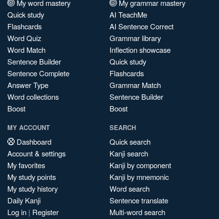
My word mastery
My grammar mastery
Quick study
AI TeachMe
Flashcards
AI Sentence Correct
Word Quiz
Grammar library
Word Match
Inflection showcase
Sentence Builder
Quick study
Sentence Complete
Flashcards
Answer Type
Grammar Match
Word collections
Sentence Builder
Boost
Boost
MY ACCOUNT
SEARCH
Dashboard
Quick search
Account & settings
Kanji search
My favorites
Kanji by component
My study points
Kanji by mnemonic
My study history
Word search
Daily Kanji
Sentence translate
Log in
|
Register
Multi-word search