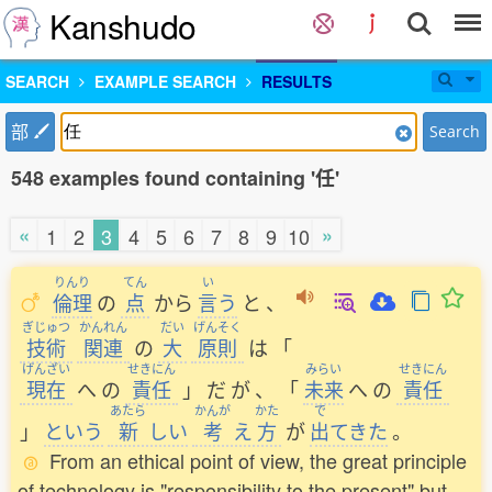
Kanshudo
SEARCH
EXAMPLE SEARCH
RESULTS
部
Search
548 examples found containing '任'
«
»
1
2
3
4
5
6
7
8
9
10
りんり
てん
い
倫理
の
点
から
言
う
と
、
ぎじゅつ
かんれん
だい
げんそく
技術
関連
の
大
原則
は
「
げんざい
せきにん
みらい
せきにん
現在
へ
の
責任
」
だ
が
、
「
未来
へ
の
責任
あたら
かんが
かた
で
」
という
新
しい
考
え
方
が
出
てきた
。
From an ethical point of view, the great principle
of technology is "responsibility to the present" but