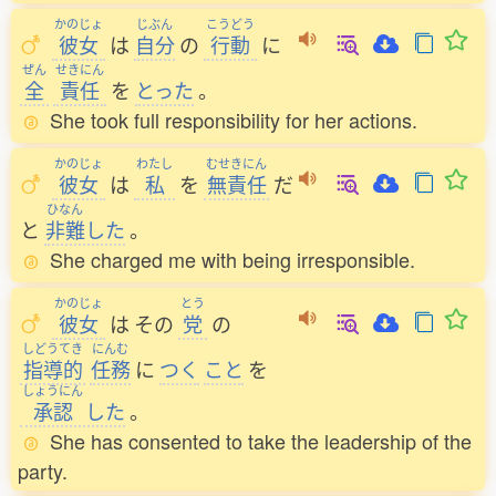
かのじょ
じぶん
こうどう
彼女
は
自分
の
行動
に
ぜん
せきにん
全
責任
を
とった
。
She took full responsibility for her actions.
かのじょ
わたし
むせきにん
彼女
は
私
を
無責任
だ
ひなん
と
非難
した
。
She charged me with being irresponsible.
かのじょ
とう
彼女
は
その
党
の
しどうてき
にんむ
指導的
任務
に
つく
こと
を
しょうにん
承認
した
。
She has consented to take the leadership of the
party.