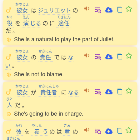
かのじょ
彼女
は
ジュリエット
の
やく
えん
てきにん
役
を
演
じる
の
に
適任
だ
。
She is a natural to play the part of Juliet.
かのじょ
せきにん
彼女
の
責任
で
は
な
い
。
She is not to blame.
かのじょ
せきにんしゃ
彼女
が
責任者
に
なる
ひと
人
だ
。
She's going to be in charge.
かれ
やしな
きみ
彼
を
養
う
の
は
君
の
せきにん