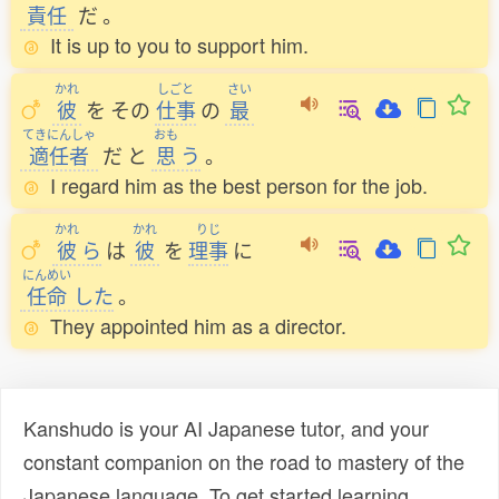
責任
だ
。
It is up to you to support him.
かれ
しごと
さい
彼
を
その
仕事
の
最
てきにんしゃ
おも
適任者
だ
と
思
う
。
I regard him as the best person for the job.
かれ
かれ
りじ
彼
ら
は
彼
を
理事
に
にんめい
任命
した
。
They appointed him as a director.
Kanshudo is your AI Japanese tutor, and your
constant companion on the road to mastery of the
Japanese language. To get started learning