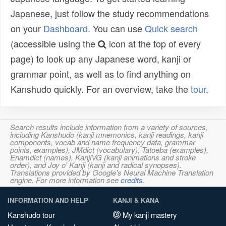
Japanese, just follow the study recommendations
on your
Dashboard
. You can use
Quick search
(accessible using the
icon at the top of every
page) to look up any Japanese word, kanji or
grammar point, as well as to find anything on
Kanshudo quickly. For an overview, take the
tour
.
Search results include information from a variety of sources,
including Kanshudo (kanji mnemonics, kanji readings, kanji
components, vocab and name frequency data, grammar
points, examples), JMdict (vocabulary), Tatoeba (examples),
Enamdict (names), KanjiVG (kanji animations and stroke
order), and Joy o' Kanji (kanji and radical synopses).
Translations provided by Google's Neural Machine Translation
engine. For more information see
credits
.
INFORMATION AND HELP
KANJI & KANA
Kanshudo tour
My kanji mastery