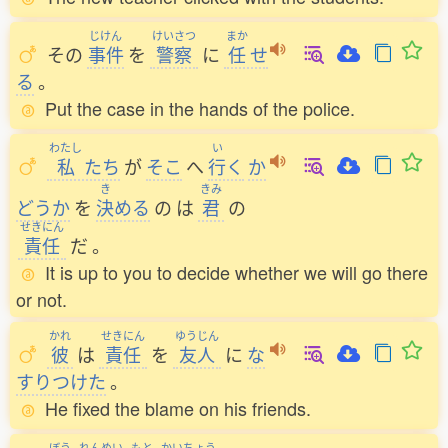
じけん
けいさつ
まか
その
事件
を
警察
に
任
せ
る
。
Put the case in the hands of the police.
わたし
い
私
たち
が
そこ
へ
行
く
か
き
きみ
どうか
を
決
める
の
は
君
の
せきにん
責任
だ
。
It is up to you to decide whether we will go there
or not.
かれ
せきにん
ゆうじん
彼
は
責任
を
友人
に
な
すりつけた
。
He fixed the blame on his friends.
ぼう
れんめい
もと
かいちょう