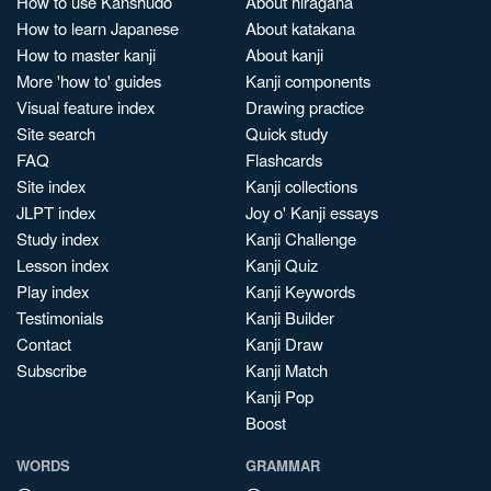
How to use Kanshudo
About hiragana
How to learn Japanese
About katakana
How to master kanji
About kanji
More 'how to' guides
Kanji components
Visual feature index
Drawing practice
Site search
Quick study
FAQ
Flashcards
Site index
Kanji collections
JLPT index
Joy o' Kanji essays
Study index
Kanji Challenge
Lesson index
Kanji Quiz
Play index
Kanji Keywords
Testimonials
Kanji Builder
Contact
Kanji Draw
Subscribe
Kanji Match
Kanji Pop
Boost
WORDS
GRAMMAR