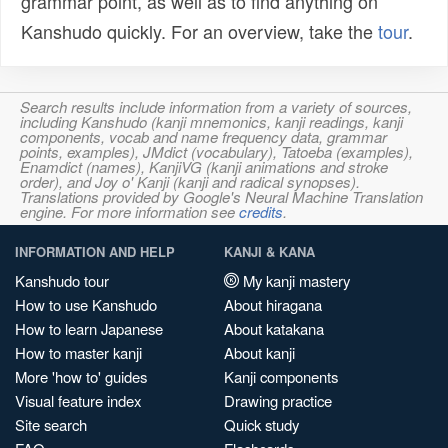
grammar point, as well as to find anything on
Kanshudo quickly. For an overview, take the
tour
.
Search results include information from a variety of sources,
including Kanshudo (kanji mnemonics, kanji readings, kanji
components, vocab and name frequency data, grammar
points, examples), JMdict (vocabulary), Tatoeba (examples),
Enamdict (names), KanjiVG (kanji animations and stroke
order), and Joy o' Kanji (kanji and radical synopses).
Translations provided by Google's Neural Machine Translation
engine. For more information see
credits
.
INFORMATION AND HELP
KANJI & KANA
Kanshudo tour
My kanji mastery
How to use Kanshudo
About hiragana
How to learn Japanese
About katakana
How to master kanji
About kanji
More 'how to' guides
Kanji components
Visual feature index
Drawing practice
Site search
Quick study