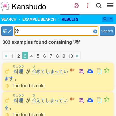
Kanshudo
SEARCH
EXAMPLE SEARCH
RESULTS
部
Search
303 examples found containing '冷'
«
»
1
2
3
4
5
6
7
8
9
10
りょうり
さ
料理
が
冷
めてしまってい
ます
。
The food is cold.
りょうり
ひ
料理
が
冷
えてしまってい
る
。
The food is cold.