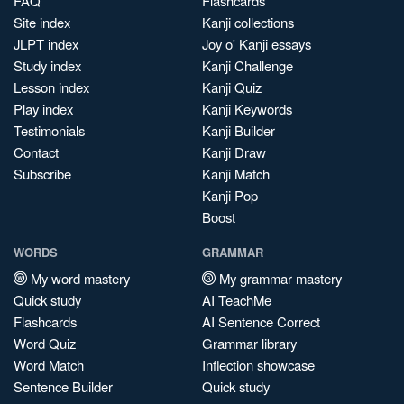
FAQ
Flashcards
Site index
Kanji collections
JLPT index
Joy o' Kanji essays
Study index
Kanji Challenge
Lesson index
Kanji Quiz
Play index
Kanji Keywords
Testimonials
Kanji Builder
Contact
Kanji Draw
Subscribe
Kanji Match
Kanji Pop
Boost
WORDS
GRAMMAR
My word mastery
My grammar mastery
Quick study
AI TeachMe
Flashcards
AI Sentence Correct
Word Quiz
Grammar library
Word Match
Inflection showcase
Sentence Builder
Quick study