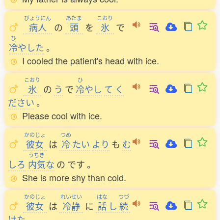
びょうにん
あたま
こおり
病人
の
頭
を
氷
で
ひ
冷
やした
。
I cooled the patient's head with ice.
こおり
ひ
氷
の
う
で
冷
やし
て
く
ださい
。
Please cool with ice.
かのじょ
つめ
彼女
は
冷
たい
より
も
む
うちき
しろ
内気
な
の
です
。
She is more shy than cold.
かのじょ
れいせい
はな
つづ
彼女
は
冷静
に
話
し
続
けた
。