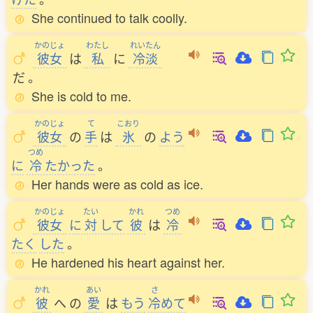
She continued to talk coolly.
かのじょ
わたし
れいたん
彼女
は
私
に
冷淡
だ
。
She is cold to me.
かのじょ
て
こおり
彼女
の
手
は
氷
の
よう
つめ
に
冷
たかった
。
Her hands were as cold as ice.
かのじょ
たい
かれ
つめ
彼女
に
対
して
彼
は
冷
たく
した
。
He hardened his heart against her.
かれ
あい
さ
彼
へ
の
愛
は
もう
冷
めて