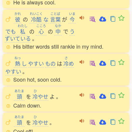
He is always cool.
かれ
れいこく
ことば
いま
彼
の
冷酷
な
言葉
が
今
わたし
こころ
なか
でも
私
の
心
の
中
で
う
ずいている
。
His bitter words still rankle in my mind.
ねっ
さ
熱
し
やすい
もの
は
冷
め
やすい
。
Soon hot, soon cold.
あたま
ひ
頭
を
冷
やせ
よ
。
Calm down.
あたま
ひ
頭
を
冷
やせ
。
Cool off!