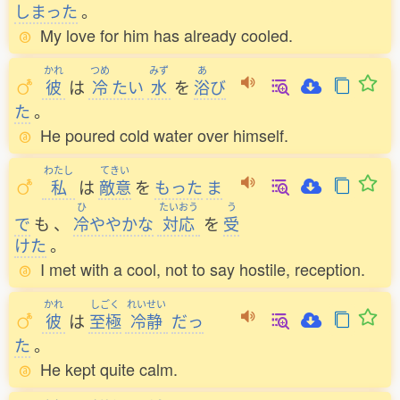
しまった
。
My love for him has already cooled.
かれ
つめ
みず
あ
彼
は
冷
たい
水
を
浴
び
た
。
He poured cold water over himself.
わたし
てきい
私
は
敵意
を
もった
ま
ひ
たいおう
う
で
も
、
冷
ややかな
対応
を
受
けた
。
I met with a cool, not to say hostile, reception.
かれ
しごく
れいせい
彼
は
至極
冷静
だっ
た
。
He kept quite calm.