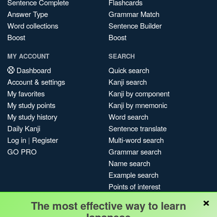
Sentence Complete
Flashcards
Answer Type
Grammar Match
Word collections
Sentence Builder
Boost
Boost
MY ACCOUNT
SEARCH
Dashboard
Quick search
Account & settings
Kanji search
My favorites
Kanji by component
My study points
Kanji by mnemonic
My study history
Word search
Daily Kanji
Sentence translate
Log in
|
Register
Multi-word search
GO PRO
Grammar search
Name search
Example search
Points of interest
×
Site search
The most effective way to learn
My search history