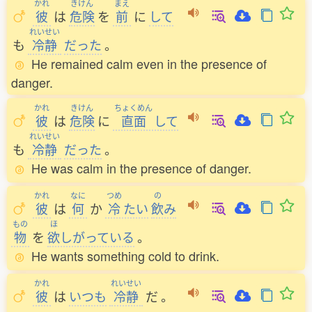
かれ
きけん
まえ
彼
は
危険
を
前
に
して
れいせい
も
冷静
だった
。
He remained calm even in the presence of
danger.
かれ
きけん
ちょくめん
彼
は
危険
に
直面
して
れいせい
も
冷静
だった
。
He was calm in the presence of danger.
かれ
なに
つめ
の
彼
は
何
か
冷
たい
飲
み
もの
ほ
物
を
欲
しがっている
。
He wants something cold to drink.
かれ
れいせい
彼
は
いつも
冷静
だ
。