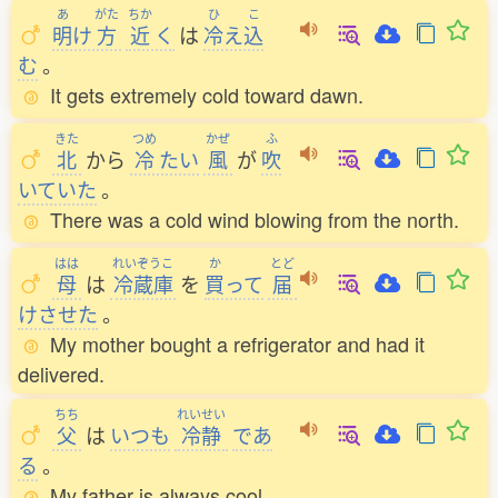
あ
がた
ちか
ひ
こ
明
け
方
近
く
は
冷
え
込
む
。
It gets extremely cold toward dawn.
きた
つめ
かぜ
ふ
北
から
冷
たい
風
が
吹
いていた
。
There was a cold wind blowing from the north.
はは
れいぞうこ
か
とど
母
は
冷蔵庫
を
買
って
届
けさせた
。
My mother bought a refrigerator and had it
delivered.
ちち
れいせい
父
は
いつも
冷静
であ
る
。
My father is always cool.