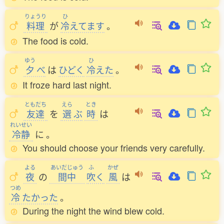
りょうり
ひ
料理
が
冷
えてます
。
The food is cold.
ゆう
ひ
夕
べ
は
ひどく
冷
えた
。
It froze hard last night.
ともだち
えら
とき
友達
を
選
ぶ
時
は
れいせい
冷静
に
。
You should choose your friends very carefully.
よる
あいだじゅう
ふ
かぜ
夜
の
間中
吹
く
風
は
つめ
冷
たかった
。
During the night the wind blew cold.