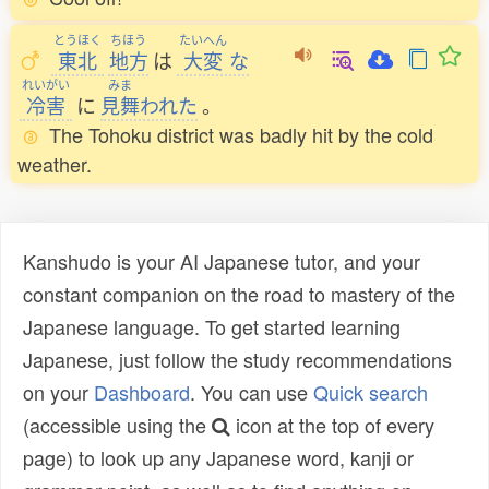
とうほく
ちほう
たいへん
東北
地方
は
大変
な
れいがい
みま
冷害
に
見舞
われた
。
The Tohoku district was badly hit by the cold
weather.
Kanshudo is your AI Japanese tutor, and your
constant companion on the road to mastery of the
Japanese language. To get started learning
Japanese, just follow the study recommendations
on your
Dashboard
. You can use
Quick search
(accessible using the
icon at the top of every
page) to look up any Japanese word, kanji or