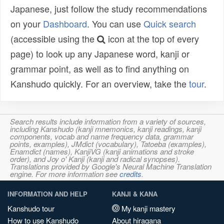
Japanese, just follow the study recommendations
on your
Dashboard
. You can use
Quick search
(accessible using the
icon at the top of every
page) to look up any Japanese word, kanji or
grammar point, as well as to find anything on
Kanshudo quickly. For an overview, take the
tour
.
Search results include information from a variety of sources,
including Kanshudo (kanji mnemonics, kanji readings, kanji
components, vocab and name frequency data, grammar
points, examples), JMdict (vocabulary), Tatoeba (examples),
Enamdict (names), KanjiVG (kanji animations and stroke
order), and Joy o' Kanji (kanji and radical synopses).
Translations provided by Google's Neural Machine Translation
engine. For more information see
credits
.
INFORMATION AND HELP
KANJI & KANA
Kanshudo tour
My kanji mastery
How to use Kanshudo
About hiragana