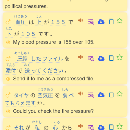
political pressures.
けつあつ
うえ
血圧
は
上
が
１５５
で
した
下
が
１０５
です
。
My blood pressure is 155 over 105.
あっしゅく
圧縮
した
ファイル
を
てんぷ
おく
添付
で
送
って
ください
。
Send it to me as a compressed file.
くうきあつ
しら
タイヤ
の
空気圧
を
調
べ
てもらえます
か
。
Could you check the tire pressure?
わたし
こころ
それ
が
私
の
心
から