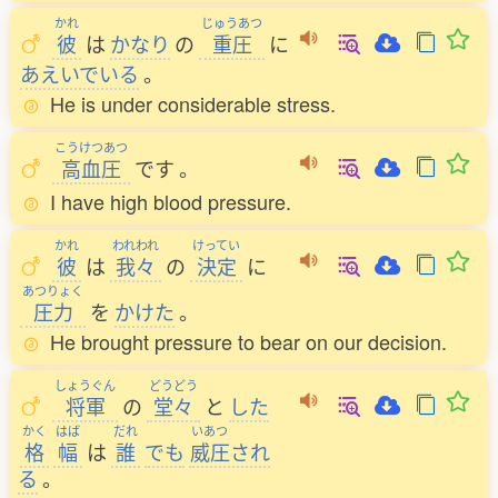
かれ
じゅうあつ
彼
は
かなり
の
重圧
に
あえいでいる
。
He is under considerable stress.
こうけつあつ
高血圧
です
。
I have high blood pressure.
かれ
われわれ
けってい
彼
は
我々
の
決定
に
あつりょく
圧力
を
かけた
。
He brought pressure to bear on our decision.
しょうぐん
どうどう
将軍
の
堂々
と
した
かく
はば
だれ
いあつ
格
幅
は
誰
でも
威圧
され
る
。