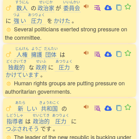
すうにん
せいじか
いいんかい
数人
の
政治家
が
委員会
つよ
あつりょく
に
強
い
圧力
を
かけた
。
Several politicians exerted strong pressure on
the committee.
じんけん
ようご
だんたい
人権
擁護
団体
は
どくさいてき
せいふ
あつりょく
独裁的
な
政府
に
圧力
を
かけています
。
Human rights groups are putting pressure on
authoritarian governments.
あたら
きょうわこく
新
しい
共和国
の
しどうしゃ
せいじてき
あつりょく
指導者
は
政治的
圧力
に
つぶされそう
です
。
The leader of the new republic is bucking under