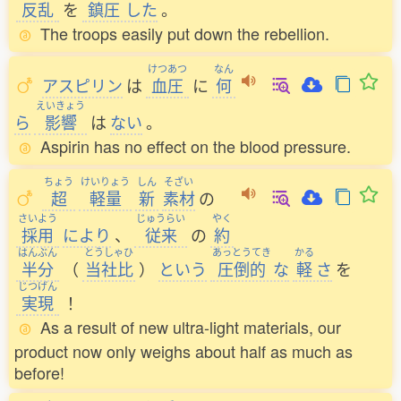
反乱
を
鎮圧
した
。
The troops easily put down the rebellion.
けつあつ
なん
アスピリン
は
血圧
に
何
えいきょう
ら
影響
は
ない
。
Aspirin has no effect on the blood pressure.
ちょう
けいりょう
しん
そざい
超
軽量
新
素材
の
さいよう
じゅうらい
やく
採用
により
、
従来
の
約
はんぶん
とうしゃひ
あっとうてき
かる
半分
（
当社比
）
という
圧倒的
な
軽
さ
を
じつげん
実現
！
As a result of new ultra-light materials, our
product now only weighs about half as much as
before!