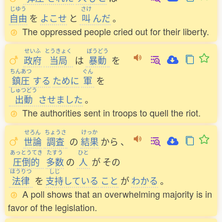
じゆう
さけ
自由
を
よこせ
と
叫
んだ
。
The oppressed people cried out for their liberty.
せいふ
とうきょく
ぼうどう
政府
当局
は
暴動
を
ちんあつ
ぐん
鎮圧
する
ために
軍
を
しゅつどう
出動
させました
。
The authorities sent in troops to quell the riot.
せろん
ちょうさ
けっか
世論
調査
の
結果
から
、
あっとうてき
たすう
ひと
圧倒的
多数
の
人
が
その
ほうりつ
しじ
法律
を
支持
している
こと
が
わかる
。
A poll shows that an overwhelming majority is in
favor of the legislation.