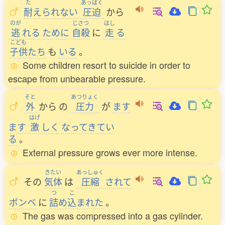
た
あっぱく
耐
えられない
圧迫
から
のが
じさつ
はし
逃
れる
ために
自殺
に
走
る
こども
子供
たち
も
いる
。
Some children resort to suicide in order to
escape from unbearable pressure.
そと
あつりょく
外
から
の
圧力
が
ます
はげ
ます
激
しく
なってきてい
る
。
External pressure grows ever more intense.
きたい
あっしゅく
その
気体
は
圧縮
されて
つ
こ
ボンベ
に
詰
め
込
まれた
。
The gas was compressed into a gas cylinder.