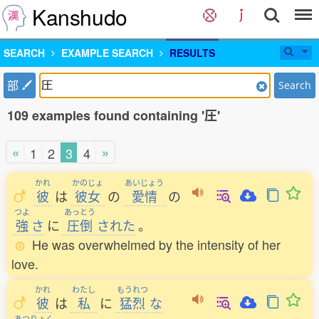
Kanshudo
SEARCH
EXAMPLE SEARCH
RESULTS
部
Search
109 examples found containing '圧'
«
»
1
2
3
4
かれ
かのじょ
あいじょう
彼
は
彼女
の
愛情
の
つよ
あっとう
強
さ
に
圧倒
された
。
He was overwhelmed by the intensity of her
love.
かれ
わたし
もうれつ
彼
は
私
に
猛烈
な
あつりょく