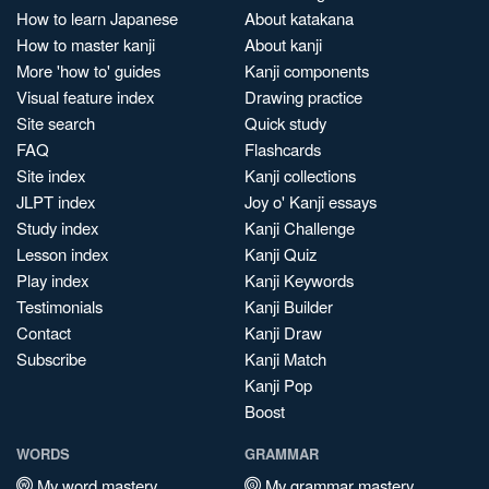
How to learn Japanese
About katakana
How to master kanji
About kanji
More 'how to' guides
Kanji components
Visual feature index
Drawing practice
Site search
Quick study
FAQ
Flashcards
Site index
Kanji collections
JLPT index
Joy o' Kanji essays
Study index
Kanji Challenge
Lesson index
Kanji Quiz
Play index
Kanji Keywords
Testimonials
Kanji Builder
Contact
Kanji Draw
Subscribe
Kanji Match
Kanji Pop
Boost
WORDS
GRAMMAR
My word mastery
My grammar mastery