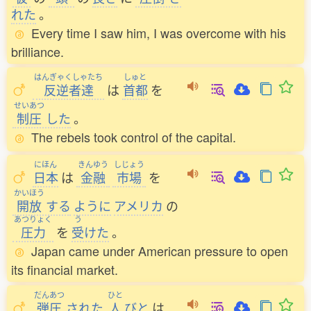
れた
。
Every time I saw him, I was overcome with his
brilliance.
はんぎゃくしゃたち
しゅと
反逆者達
は
首都
を
せいあつ
制圧
した
。
The rebels took control of the capital.
にほん
きんゆう
しじょう
日本
は
金融
市場
を
かいほう
開放
する
ように
アメリカ
の
あつりょく
う
圧力
を
受
けた
。
Japan came under American pressure to open
its financial market.
だんあつ
ひと
弾圧
された
人
びと
は