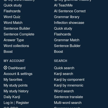
Quick study
AI TeachMe
Flashcards
AI Sentence Correct
Word Quiz
Grammar library
Word Match
Inflection showcase
Sentence Builder
Quick study
Sentence Complete
Flashcards
Answer Type
Grammar Match
Word collections
Sentence Builder
Boost
Boost
MY ACCOUNT
SEARCH
Dashboard
Quick search
Account & settings
Kanji search
My favorites
Kanji by component
My study points
Kanji by mnemonic
My study history
Word search
Daily Kanji
Sentence translate
Log in
|
Register
Multi-word search