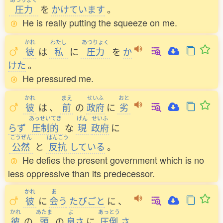
圧力
を
かけています
。
He is really putting the squeeze on me.
かれ
わたし
あつりょく
彼
は
私
に
圧力
を
か
けた
。
He pressured me.
かれ
まえ
せいふ
おと
彼
は
、
前
の
政府
に
劣
あっせいてき
げん
せいふ
らず
圧制的
な
現
政府
に
こうぜん
はんこう
公然
と
反抗
している
。
He defies the present government which is no
less oppressive than its predecessor.
かれ
あ
彼
に
会
う
たびごと
に
、
かれ
あたま
よ
あっとう
彼
の
頭
の
良
さ
に
圧倒
さ