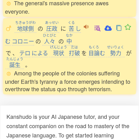
The general's massive presence awes
everyone.
ちきゅうがわ
あっせい
くる
地球側
の
圧政
に
苦
し
ひとびと
なか
む
コロニー
の
人々
の
中
げんじょう
だは
もくろ
せいりょく
で
、
テロ
による
現状
打破
を
目論
む
勢力
が
たんじょう
誕生
。
Among the people of the colonies suffering
under Earth's tyranny a force emerges intending to
overthrow the status quo through terrorism.
Kanshudo is your AI Japanese tutor, and your
constant companion on the road to mastery of the
Japanese language. To get started learning