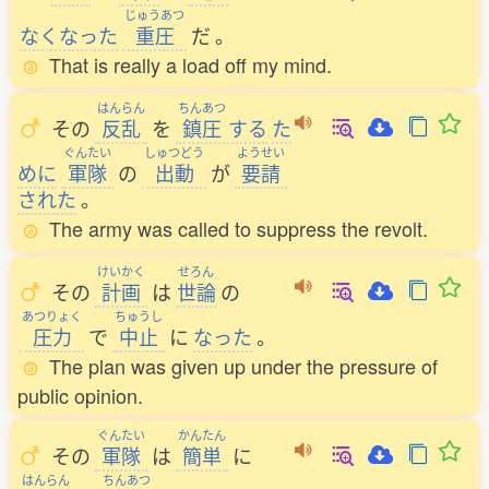
じゅうあつ
なくなった
重圧
だ
。
That is really a load off my mind.
はんらん
ちんあつ
その
反乱
を
鎮圧
する
た
ぐんたい
しゅつどう
ようせい
めに
軍隊
の
出動
が
要請
された
。
The army was called to suppress the revolt.
けいかく
せろん
その
計画
は
世論
の
あつりょく
ちゅうし
圧力
で
中止
に
なった
。
The plan was given up under the pressure of
public opinion.
ぐんたい
かんたん
その
軍隊
は
簡単
に
はんらん
ちんあつ