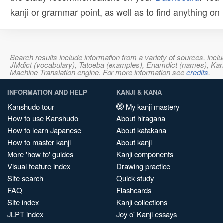
kanji or grammar point, as well as to find anything o
Search results include information from a variety of sources, i
JMdict (vocabulary), Tatoeba (examples), Enamdict (names), Kanji
Machine Translation engine. For more information see
credits
.
INFORMATION AND HELP
KANJI & KANA
Kanshudo tour
My kanji mastery
How to use Kanshudo
About hiragana
How to learn Japanese
About katakana
How to master kanji
About kanji
More 'how to' guides
Kanji components
Visual feature index
Drawing practice
Site search
Quick study
FAQ
Flashcards
Site index
Kanji collections
JLPT index
Joy o' Kanji essays