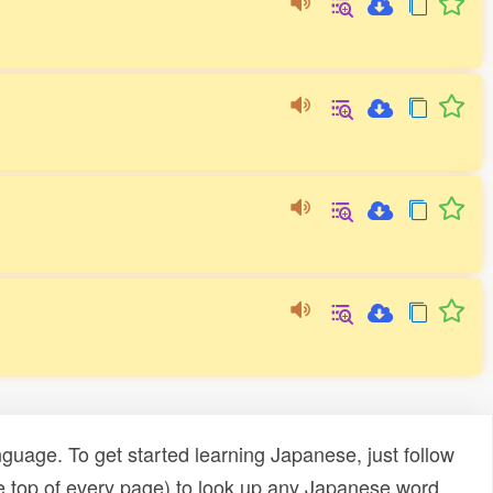
uage. To get started learning Japanese, just follow
e top of every page) to look up any Japanese word,