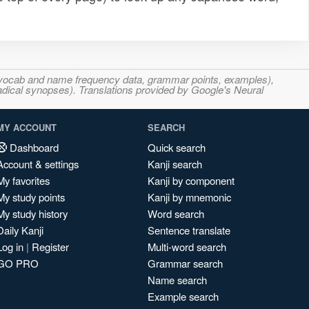
s, vocab and name frequency data, grammar points, examples),
adical synopses). Translations provided by Google's Neural
MY ACCOUNT
SEARCH
Dashboard
Quick search
Account & settings
Kanji search
My favorites
Kanji by component
My study points
Kanji by mnemonic
My study history
Word search
Daily Kanji
Sentence translate
Log in
|
Register
Multi-word search
GO PRO
Grammar search
Name search
Example search