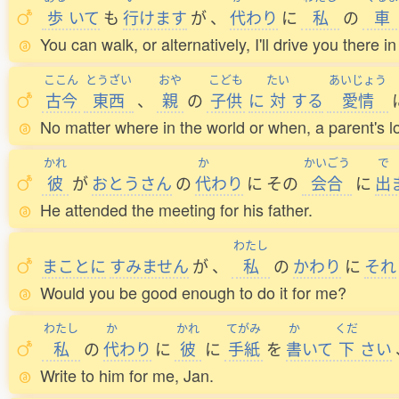
歩
いて
も
行
けます
が
、
代
わり
に
私
の
車
You can walk, or alternatively, I'll drive you there i
ここん
とうざい
おや
こども
たい
あいじょう
古今
東西
、
親
の
子供
に
対
する
愛情
No matter where in the world or when, a parent's lo
かれ
か
かいごう
で
彼
が
おとうさん
の
代
わり
に
その
会合
に
出
He attended the meeting for his father.
わたし
まことに
すみません
が
、
私
の
かわり
に
それ
Would you be good enough to do it for me?
わたし
か
かれ
てがみ
か
くだ
私
の
代
わり
に
彼
に
手紙
を
書
いて
下
さい
Write to him for me, Jan.