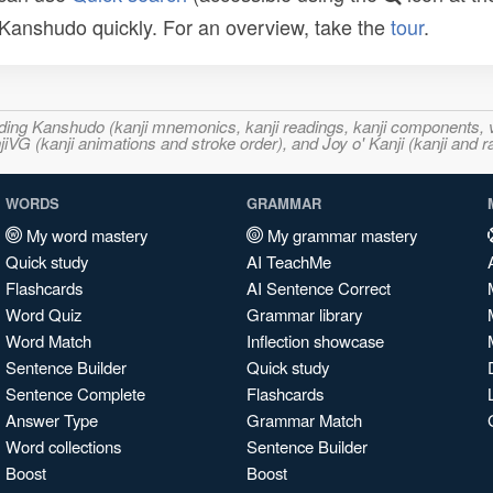
n Kanshudo quickly. For an overview, take the
tour
.
ncluding Kanshudo (kanji mnemonics, kanji readings, kanji component
VG (kanji animations and stroke order), and Joy o' Kanji (kanji and r
WORDS
GRAMMAR
My word mastery
My grammar mastery
Quick study
AI TeachMe
Flashcards
AI Sentence Correct
Word Quiz
Grammar library
Word Match
Inflection showcase
Sentence Builder
Quick study
Sentence Complete
Flashcards
Answer Type
Grammar Match
Word collections
Sentence Builder
Boost
Boost