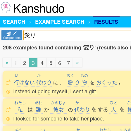
Kanshudo
SEARCH
EXAMPLE SEARCH
RESULTS
部
Components
208 examples found containing '変り' (results also
«
»
1
2
3
4
5
6
7
い
か
おく
もの
行
けない
代
わり
に
、
贈
り
物
を
おくった
。
Instead of going myself, I sent a gift.
わたし
だれ
かのじょ
か
ひと
さ
私
は
誰
か
彼女
の
代
わり
を
する
人
を
I looked for someone to take her place.
ある
い
か
わたし
くるま