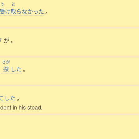
う
と
受
け
取
らなかった
。
す
が
。
さが
探
した
。
こした
。
dent in his stead.