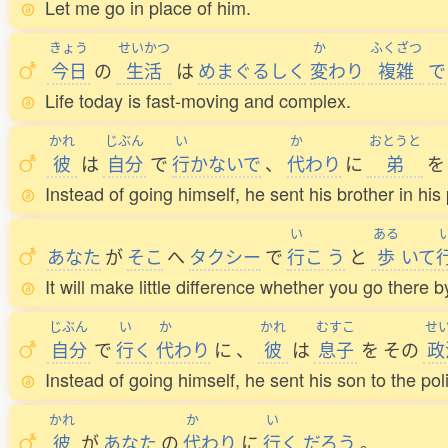
Let me go in place of him.
きょう
せいかつ
か
ふくざつ
今日
の
生活
は
めまぐるしく
変
わり
複雑
で
Life today is fast-moving and complex.
かれ
じぶん
い
か
おとうと
彼
は
自分
で
行
かないで
、
代
わり
に
弟
を
Instead of going himself, he sent his brother in his
い
ある
あなた
が
そこ
へ
タクシー
で
行
こ
う
と
歩
いて
It will make little difference whether you go there by
じぶん
い
か
かれ
むすこ
せ
自分
で
行
く
代
わり
に
、
彼
は
息子
を
その
政
Instead of going himself, he sent his son to the pol
かれ
か
い
彼
が
あなた
の
代
わり
に
行
く
だろう
。