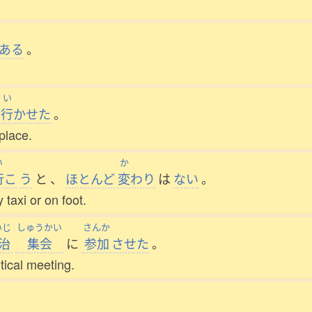
ある
。
い
行
かせた
。
 place.
い
か
行
こ
う
と
、
ほとんど
変
わり
は
ない
。
 taxi or on foot.
いじ
しゅうかい
さんか
治
集会
に
参加
させた
。
itical meeting.