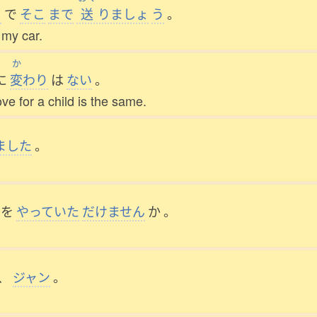
で
そこ
まで
送
りましょ
う
。
n my car.
か
に
変
わり
は
ない
。
ve for a child is the same.
ました
。
を
やっていた
だけません
か
。
、
ジャン
。