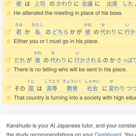
彼
は
上司
の
かわり
に
会議
に
出席
した
He attended the meeting in place of his boss.
きみ
わたし
かれ
か
い
君
か
私
の
どちら
か
が
彼
の
代
わり
に
行
か
Either you or I must go in his place.
かれ
か
い
だれ
が
彼
の
代
わり
に
行
かされる
の
か
さっぱ
There is no telling who will be sent in his place.
くに
こうとう
きょういく
しゃかい
か
その
国
は
高等
教育
社会
に
変
わり
つ
That country is turning into a society with high edu
Kanshudo is your AI Japanese tutor, and your constan
the study recommendations on your
Dashboard
. You