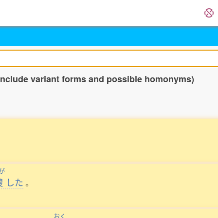
 include variant forms and possible homonyms)
が
捜
した
。
おく