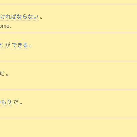
ければならない
。
come.
と
が
できる
。
だ
。
つもり
だ
。