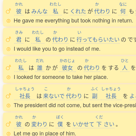
かれ
わたし
か
なに
彼
は
みんな
私
に
くれた
が
代
わり
に
何
も
He gave me everything but took nothing in return.
きみ
わたし
か
い
君
に
私
の
代
わり
に
行
ってもらいたい
の
で
I would like you to go instead of me.
わたし
だれ
かのじょ
か
ひと
私
は
誰
か
が
彼女
の
代
わり
を
する
人
を
I looked for someone to take her place.
しゃちょう
こ
か
ふく
しゃちょう
社長
は
来
ないで
代
わり
に
副
社長
を
よ
The president did not come, but sent the vice-presi
かれ
か
ぼく
くだ
彼
の
変
わり
に
僕
を
いかせて
下
さい
。
Let me go in place of him.