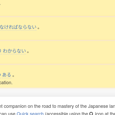
。
なければならない
。
り
わからない
。
つ
ある
。
cation.
t companion on the road to mastery of the Japanese lang
 can use
Quick search
(accessible using the
icon at th