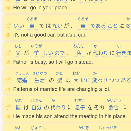
He will go in your place.
くるま
くるま
か
いい
車
で
は
ない
が
、
車
である
こと
に
変
It's not a good car, but it's a car.
ちち
いそが
わたし
か
い
父
が
忙
しい
ので
、
私
が
代
わり
に
行
き
Father is busy, so I will go instead.
けっこん
せいかつ
かた
おお
か
結婚
生活
の
型
は
大
いに
変
わり
つつ
あ
Patterns of married life are changing a lot.
かれ
じぶん
か
むすこ
かいごう
彼
は
自分
の
代
わり
に
息子
を
その
会合
に
He made his son attend the meeting in his place.
かれ
じょうし
かいぎ
しゅっせき