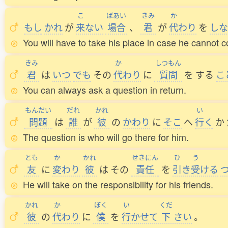
こ
ばあい
きみ
か
もし
かれ
が
来
ない
場合
、
君
が
代
わり
を
しな
You will have to take his place in case he cannot 
きみ
か
しつもん
君
は
いつ
でも
その
代
わり
に
質問
を
する
こ
You can always ask a question in return.
もんだい
だれ
かれ
い
問題
は
誰
が
彼
の
かわり
に
そこ
へ
行
く
か
The question is who will go there for him.
とも
か
かれ
せきにん
ひ
う
友
に
変
わり
彼
は
その
責任
を
引
き
受
ける
He will take on the responsibility for his friends.
かれ
か
ぼく
い
くだ
彼
の
代
わり
に
僕
を
行
かせて
下
さい
。