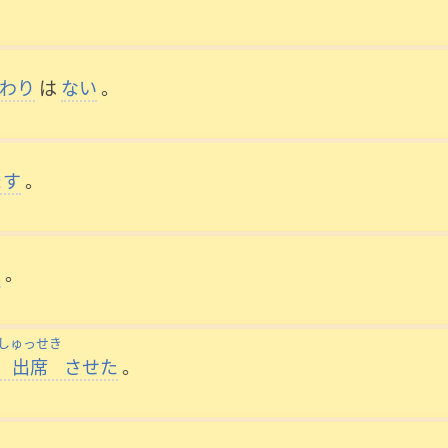
わり
は
ない
。
ます
。
る
。
しゅっせき
出席
させた
。