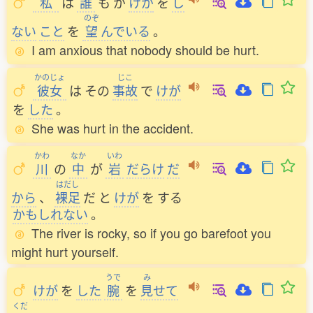
私
は
誰
も
が
けが
を
し
のぞ
ない
こと
を
望
んでいる
。
I am anxious that nobody should be hurt.
かのじょ
じこ
彼女
は
その
事故
で
けが
を
した
。
She was hurt in the accident.
かわ
なか
いわ
川
の
中
が
岩
だらけ
だ
はだし
から
、
裸足
だ
と
けが
を
する
かもしれない
。
The river is rocky, so if you go barefoot you
might hurt yourself.
うで
み
けが
を
した
腕
を
見
せて
くだ