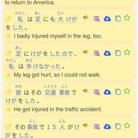
to return to America.
わたし
あし
だい
私
は
足
に
も
大
けが
を
した
。
I badly injured myself in the leg, too.
あし
足
に
けが
を
した
ので
、
わたし
ある
私
は
歩
けなかった
。
My leg got hurt, so I could not walk.
かれ
こうつう
じこ
彼
は
その
交通
事故
で
けが
を
した
。
He got injured in the traffic accident.
じこ
にん
その
事故
で
１５
人
が
け
が
を
した
。