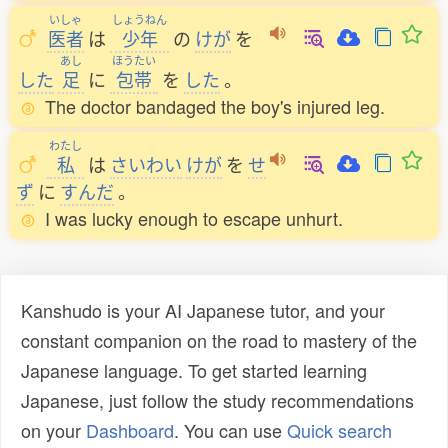
いしゃ
しょうねん
医者
は
少年
の
けが
を
あし
ほうたい
した
足
に
包帯
を
した
。
The doctor bandaged the boy's injured leg.
わたし
私
は
さいわい
けが
を
せ
ず
に
すんだ
。
I was lucky enough to escape unhurt.
Kanshudo is your AI Japanese tutor, and your
constant companion on the road to mastery of the
Japanese language. To get started learning
Japanese, just follow the study recommendations
on your
Dashboard
. You can use
Quick search