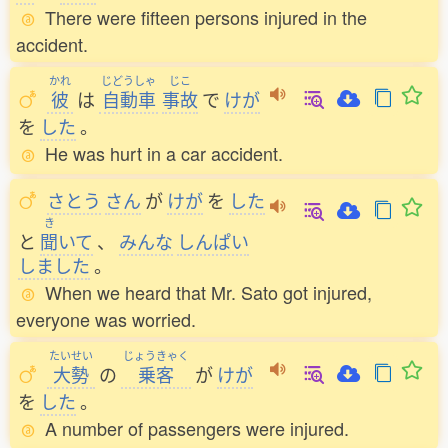
There were fifteen persons injured in the
accident.
かれ
じどうしゃ
じこ
彼
は
自動車
事故
で
けが
を
した
。
He was hurt in a car accident.
さとう
さん
が
けが
を
した
き
と
聞
いて
、
みんな
しんぱい
しました
。
When we heard that Mr. Sato got injured,
everyone was worried.
たいせい
じょうきゃく
大勢
の
乗客
が
けが
を
した
。
A number of passengers were injured.