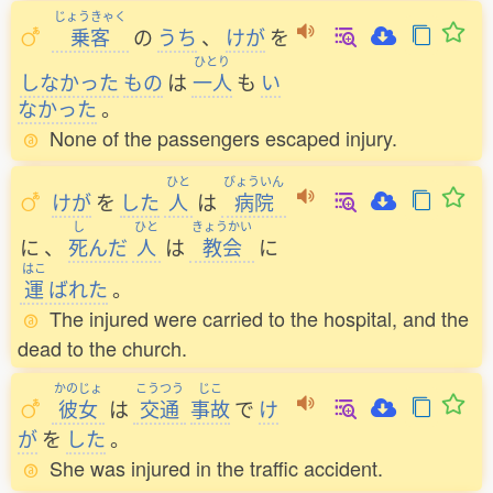
じょうきゃく
乗客
の
うち
、
けが
を
ひとり
しなかった
もの
は
一人
も
い
なかった
。
None of the passengers escaped injury.
ひと
びょういん
けが
を
した
人
は
病院
し
ひと
きょうかい
に
、
死
んだ
人
は
教会
に
はこ
運
ばれた
。
The injured were carried to the hospital, and the
dead to the church.
かのじょ
こうつう
じこ
彼女
は
交通
事故
で
け
が
を
した
。
She was injured in the traffic accident.