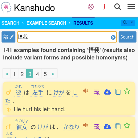
Kanshudo
SEARCH
EXAMPLE SEARCH
RESULTS
部
Search
141 examples found containing '怪我' (results also
include variant forms and possible homonyms)
«
»
1
2
3
4
5
かれ
ひだりて
彼
は
左手
に
けが
を
し
た
。
He hurt his left hand.
かのじょ
彼女
の
けが
は
、
かなり
わる