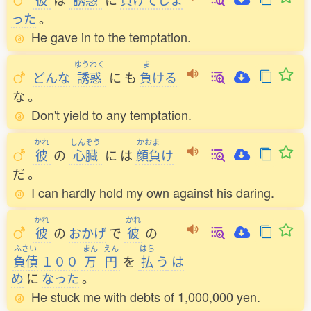
った
。
He gave in to the temptation.
ゆうわく
ま
どんな
誘惑
に
も
負
ける
な
。
Don't yield to any temptation.
かれ
しんぞう
かおま
彼
の
心臓
に
は
顔負
け
だ
。
I can hardly hold my own against his daring.
かれ
かれ
彼
の
おかげ
で
彼
の
ふさい
まん
えん
はら
負債
１００
万
円
を
払
う
は
め
に
なった
。
He stuck me with debts of 1,000,000 yen.