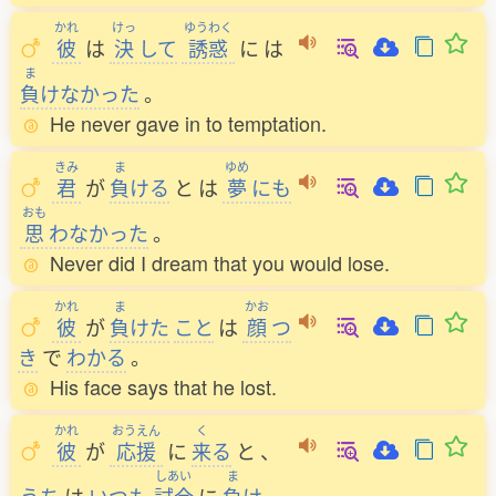
かれ
けっ
ゆうわく
彼
は
決
して
誘惑
に
は
ま
負
けなかった
。
He never gave in to temptation.
きみ
ま
ゆめ
君
が
負
ける
と
は
夢
にも
おも
思
わなかった
。
Never did I dream that you would lose.
かれ
ま
かお
彼
が
負
けた
こと
は
顔
つ
き
で
わかる
。
His face says that he lost.
かれ
おうえん
く
彼
が
応援
に
来
る
と
、
しあい
ま