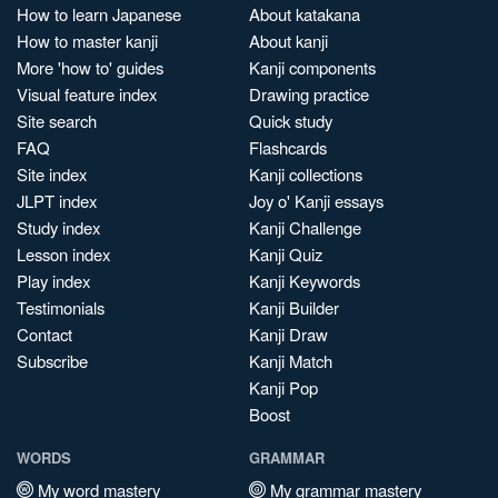
How to learn Japanese
About katakana
How to master kanji
About kanji
More 'how to' guides
Kanji components
Visual feature index
Drawing practice
Site search
Quick study
FAQ
Flashcards
Site index
Kanji collections
JLPT index
Joy o' Kanji essays
Study index
Kanji Challenge
Lesson index
Kanji Quiz
Play index
Kanji Keywords
Testimonials
Kanji Builder
Contact
Kanji Draw
Subscribe
Kanji Match
Kanji Pop
Boost
WORDS
GRAMMAR
My word mastery
My grammar mastery