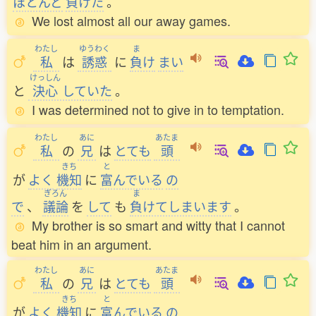
ほとんど
負
けた
。
We lost almost all our away games.
わたし
ゆうわく
ま
私
は
誘惑
に
負
け
まい
けっしん
と
決心
していた
。
I was determined not to give in to temptation.
わたし
あに
あたま
私
の
兄
は
とても
頭
きち
と
が
よく
機知
に
富
んでいる
の
ぎろん
ま
で
、
議論
を
して
も
負
けてしまいます
。
My brother is so smart and witty that I cannot
beat him in an argument.
わたし
あに
あたま
私
の
兄
は
とても
頭
きち
と
が
よく
機知
に
富
んでいる
の