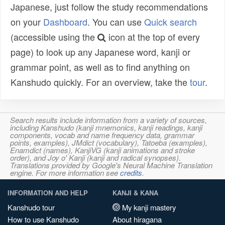
Japanese, just follow the study recommendations
on your
Dashboard
. You can use
Quick search
(accessible using the
icon at the top of every
page) to look up any Japanese word, kanji or
grammar point, as well as to find anything on
Kanshudo quickly. For an overview, take the
tour
.
Search results include information from a variety of sources,
including Kanshudo (kanji mnemonics, kanji readings, kanji
components, vocab and name frequency data, grammar
points, examples), JMdict (vocabulary), Tatoeba (examples),
Enamdict (names), KanjiVG (kanji animations and stroke
order), and Joy o' Kanji (kanji and radical synopses).
Translations provided by Google's Neural Machine Translation
engine. For more information see
credits
.
INFORMATION AND HELP
KANJI & KANA
Kanshudo tour
My kanji mastery
How to use Kanshudo
About hiragana