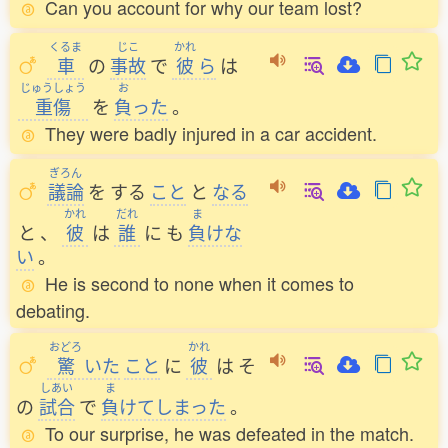
Can you account for why our team lost?
くるま
じこ
かれ
車
の
事故
で
彼
ら
は
じゅうしょう
お
重傷
を
負
った
。
They were badly injured in a car accident.
ぎろん
議論
を
する
こと
と
なる
かれ
だれ
ま
と
、
彼
は
誰
に
も
負
けな
い
。
He is second to none when it comes to
debating.
おどろ
かれ
驚
いた
こと
に
彼
は
そ
しあい
ま
の
試合
で
負
けてしまった
。
To our surprise, he was defeated in the match.