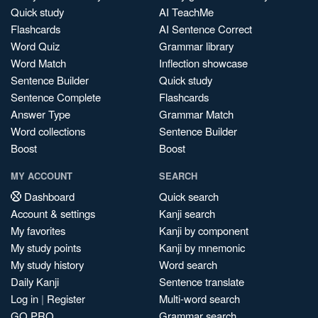
Quick study
AI TeachMe
Flashcards
AI Sentence Correct
Word Quiz
Grammar library
Word Match
Inflection showcase
Sentence Builder
Quick study
Sentence Complete
Flashcards
Answer Type
Grammar Match
Word collections
Sentence Builder
Boost
Boost
MY ACCOUNT
SEARCH
Dashboard
Quick search
Account & settings
Kanji search
My favorites
Kanji by component
My study points
Kanji by mnemonic
My study history
Word search
Daily Kanji
Sentence translate
Log in
|
Register
Multi-word search
GO PRO
Grammar search