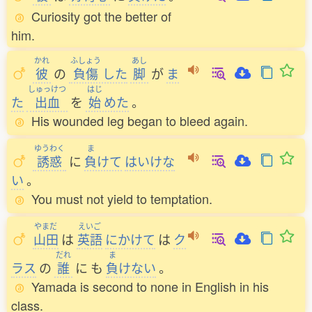
Curiosity got the better of
him.
かれ
ふしょう
あし
彼
の
負傷
した
脚
が
ま
しゅっけつ
はじ
た
出血
を
始
めた
。
His wounded leg began to bleed again.
ゆうわく
ま
誘惑
に
負
けて
はいけな
い
。
You must not yield to temptation.
やまだ
えいご
山田
は
英語
にかけて
は
ク
だれ
ま
ラス
の
誰
に
も
負
けない
。
Yamada is second to none in English in his
class.