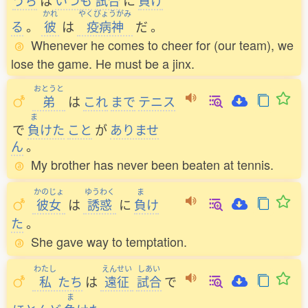
うち
は
いつも
試合
に
負
け
かれ
やくびょうがみ
る
。
彼
は
疫病神
だ
。
Whenever he comes to cheer for (our team), we
lose the game. He must be a jinx.
おとうと
弟
は
これ
まで
テニス
ま
で
負
けた
こと
が
ありませ
ん
。
My brother has never been beaten at tennis.
かのじょ
ゆうわく
ま
彼女
は
誘惑
に
負
け
た
。
She gave way to temptation.
わたし
えんせい
しあい
私
たち
は
遠征
試合
で
ま