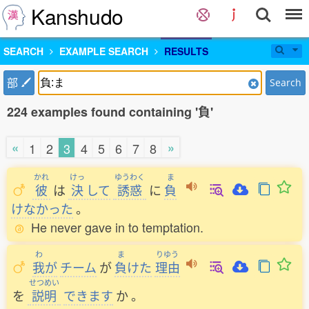
Kanshudo
SEARCH
EXAMPLE SEARCH
RESULTS
部
Search
224 examples found containing '負'
«
»
1
2
3
4
5
6
7
8
かれ
けっ
ゆうわく
ま
彼
は
決
して
誘惑
に
負
けなかった
。
He never gave in to temptation.
わ
ま
りゆう
我
が
チーム
が
負
けた
理由
せつめい
を
説明
できます
か
。