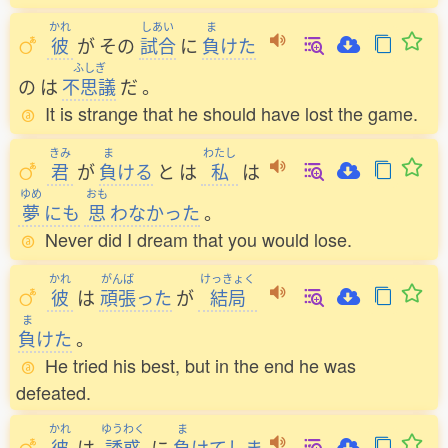
かれ
しあい
ま
彼
が
その
試合
に
負
けた
ふしぎ
の
は
不思議
だ
。
It is strange that he should have lost the game.
きみ
ま
わたし
君
が
負
ける
と
は
私
は
ゆめ
おも
夢
にも
思
わなかった
。
Never did I dream that you would lose.
かれ
がんば
けっきょく
彼
は
頑張
った
が
結局
ま
負
けた
。
He tried his best, but in the end he was
defeated.
かれ
ゆうわく
ま
彼
は
誘惑
に
負
けてしま