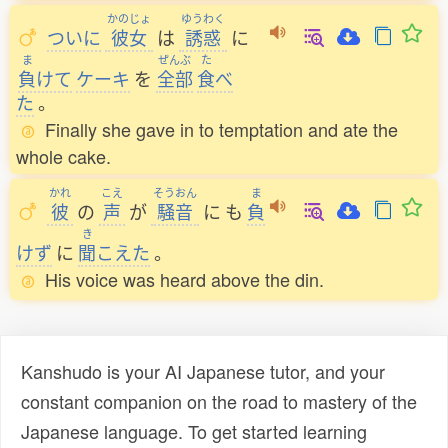
かのじょ
ゆうわく
ついに
彼女
は
誘惑
に
ま
ぜんぶ
た
負
けて
ケーキ
を
全部
食
べ
た
。
Finally she gave in to temptation and ate the
whole cake.
かれ
こえ
そうおん
ま
彼
の
声
が
騒音
に
も
負
き
けず
に
聞
こえた
。
His voice was heard above the din.
Kanshudo is your AI Japanese tutor, and your
constant companion on the road to mastery of the
Japanese language. To get started learning