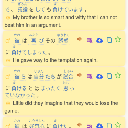
ぎろん
ま
で
、
議論
を
して
も
負
けています
。
My brother is so smart and witty that I can not
beat him in an argument.
かれ
ふたた
ゆうわく
彼
は
再
び
その
誘惑
ま
に
負
けてしまった
。
He gave way to the temptation again.
かれ
じぶん
しあい
彼
ら
は
自分
たち
が
試合
ま
おも
に
負
ける
と
は
まったく
思
っ
ていなかった
。
Little did they imagine that they would lose the
game.
かれ
こうきしん
ま
彼
は
好奇心
に
負
けた
。