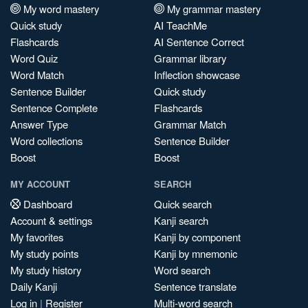
My word mastery
My grammar mastery
Quick study
AI TeachMe
Flashcards
AI Sentence Correct
Word Quiz
Grammar library
Word Match
Inflection showcase
Sentence Builder
Quick study
Sentence Complete
Flashcards
Answer Type
Grammar Match
Word collections
Sentence Builder
Boost
Boost
MY ACCOUNT
SEARCH
Dashboard
Quick search
Account & settings
Kanji search
My favorites
Kanji by component
My study points
Kanji by mnemonic
My study history
Word search
Daily Kanji
Sentence translate
Log in
|
Register
Multi-word search