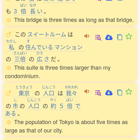
ばい
なが
も
３
倍
長
い
。
This bridge is three times as long as that bridge.
この
スイートルーム
は
わたし
す
私
の
住
んでいる
マンション
さんばい
ひろ
の
三倍
の
広
さ
だ
。
This suite is three times larger than my
condominium.
とうきょう
じんこう
われわれ
東京
の
人口
は
我々
し
じんこう
やく
ばい
の
市
の
人口
の
約
５
倍
で
ある
。
The population of Tokyo is about five times as
large as that of our city.