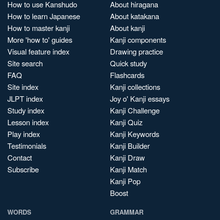
How to use Kanshudo
About hiragana
How to learn Japanese
About katakana
How to master kanji
About kanji
More 'how to' guides
Kanji components
Visual feature index
Drawing practice
Site search
Quick study
FAQ
Flashcards
Site index
Kanji collections
JLPT index
Joy o' Kanji essays
Study index
Kanji Challenge
Lesson index
Kanji Quiz
Play index
Kanji Keywords
Testimonials
Kanji Builder
Contact
Kanji Draw
Subscribe
Kanji Match
Kanji Pop
Boost
WORDS
GRAMMAR