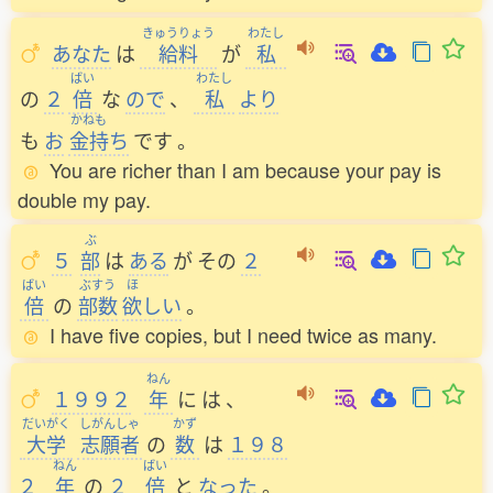
きゅうりょう
わたし
あなた
は
給料
が
私
ばい
わたし
の
２
倍
な
ので
、
私
より
かねも
も
お
金持
ち
です
。
You are richer than I am because your pay is
double my pay.
ぶ
５
部
は
ある
が
その
２
ばい
ぶすう
ほ
倍
の
部数
欲
しい
。
I have five copies, but I need twice as many.
ねん
１９９２
年
に
は
、
だいがく
しがんしゃ
かず
大学
志願者
の
数
は
１９８
ねん
ばい
２
年
の
２
倍
と
なった
。