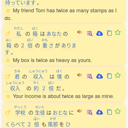
持
っています
。
My friend Tom has twice as many stamps as I
do.
わたし
はこ
私
の
箱
は
あなた
の
はこ
ばい
おも
箱
の
２
倍
の
重
さ
が
ありま
す
。
My box is twice as heavy as yours.
きみ
しゅうにゅう
ぼく
君
の
収入
は
僕
の
しゅうにゅう
やく
ばい
収入
の
約
２
倍
だ
。
Your income is about twice as large as mine.
がっこう
せいと
学校
の
生徒
は
おとな
に
ばい
かぜ
くらべて
２
倍
も
風邪
を
ひ