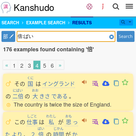
Kanshudo
SEARCH
EXAMPLE SEARCH
RESULTS
部
Search
176 examples found containing '倍'
«
»
1
2
3
4
5
6
くに
その
国
は
イングランド
にばい
おお
の
二倍
の
大
きさ
である
。
The country is twice the size of England.
しごと
わたし
おも
この
仕事
は
私
が
思
っ
ばい
じかん
た
より
、
２
倍
の
時間
が
か