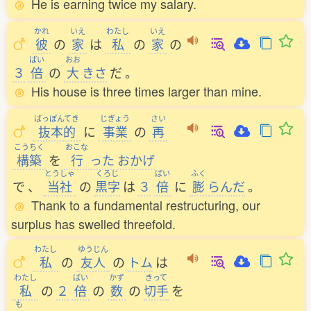
He is earning twice my salary.
かれ
いえ
わたし
いえ
彼
の
家
は
私
の
家
の
ばい
おお
３
倍
の
大
きさ
だ
。
His house is three times larger than mine.
ばっぽんてき
じぎょう
さい
抜本的
に
事業
の
再
こうちく
おこな
構築
を
行
った
おかげ
とうしゃ
くろじ
ばい
ふく
で
、
当社
の
黒字
は
３
倍
に
膨
らんだ
。
Thank to a fundamental restructuring, our
surplus has swelled threefold.
わたし
ゆうじん
私
の
友人
の
トム
は
わたし
ばい
かず
きって
私
の
２
倍
の
数
の
切手
を
も