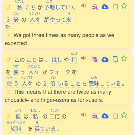
わたし
よき
私
たち
が
予期
していた
ばい
ひとびと
き
３
倍
の
人々
が
やって
来
た
。
We got three times as many people as we
expected.
ゆび
この
こと
は
、
はし
や
指
つか
ひとびと
を
使
う
人々
が
フォーク
を
つか
ひとびと
ばい
いみ
使
う
人々
の
２
倍
いる
こと
を
意味
している
。
This means that there are twice as many
chopstick- and finger-users as fork-users.
かれ
わたし
にばい
彼
は
私
の
二倍
の
きゅうりょう
え
給料
を
得
ている
。