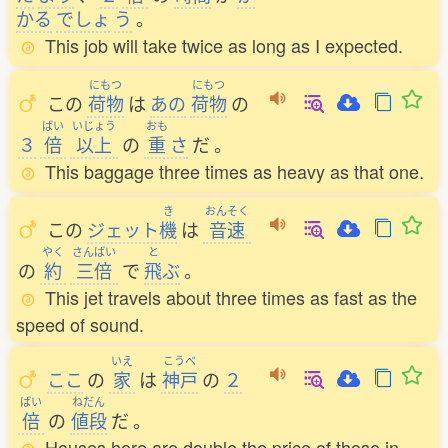
かる
でしょ
う
。
This job will take twice as long as I expected.
にもつ
にもつ
この
荷物
は
あの
荷物
の
ばい
いじょう
おも
３
倍
以上
の
重
さ
だ
。
This baggage three times as heavy as that one.
き
おんそく
この
ジェット
機
は
音速
やく
さんばい
と
の
約
三倍
で
飛
ぶ
。
This jet travels about three times as fast as the
speed of sound.
いえ
こうべ
ここ
の
家
は
神戸
の
２
ばい
ねだん
倍
の
値段
だ
。
Houses here are double the price of those in