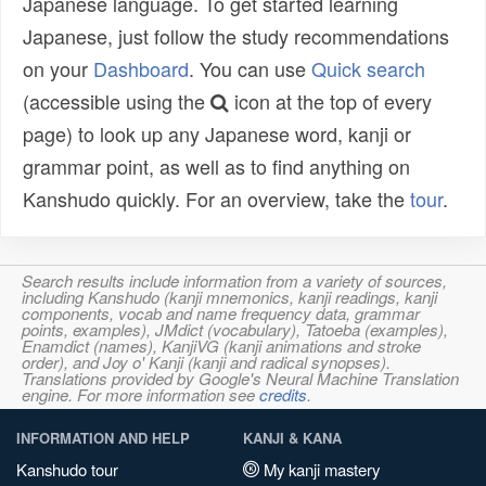
Japanese language. To get started learning
Japanese, just follow the study recommendations
on your
Dashboard
. You can use
Quick search
(accessible using the
icon at the top of every
page) to look up any Japanese word, kanji or
grammar point, as well as to find anything on
Kanshudo quickly. For an overview, take the
tour
.
Search results include information from a variety of sources,
including Kanshudo (kanji mnemonics, kanji readings, kanji
components, vocab and name frequency data, grammar
points, examples), JMdict (vocabulary), Tatoeba (examples),
Enamdict (names), KanjiVG (kanji animations and stroke
order), and Joy o' Kanji (kanji and radical synopses).
Translations provided by Google's Neural Machine Translation
engine. For more information see
credits
.
INFORMATION AND HELP
KANJI & KANA
Kanshudo tour
My kanji mastery