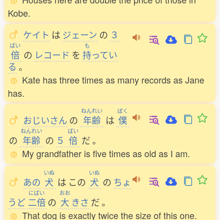
Kobe.
ケイト
は
ジェーン
の
３
ばい
も
倍
の
レコード
を
持
ってい
る
。
Kate has three times as many records as Jane
has.
ねんれい
ぼく
おじいさん
の
年齢
は
僕
ねんれい
ばい
の
年齢
の
５
倍
だ
。
My grandfather is five times as old as I am.
いぬ
いぬ
あの
犬
は
この
犬
の
ちょ
にばい
おお
うど
二倍
の
大
きさ
だ
。
That dog is exactly twice the size of this one.