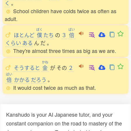
く
。
School children have colds twice as often as
adult.
ぼく
ばい
ほとんど
僕
たち
の
３
倍
くらい
ある
ん
だ
。
They're almost three times as big as we are.
かね
そうすると
金
が
その
２
ばい
倍
かかる
だろう
。
It would cost twice as much as that.
Kanshudo is your AI Japanese tutor, and your
constant companion on the road to mastery of the