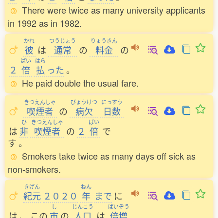
There were twice as many university applicants
in 1992 as in 1982.
かれ
つうじょう
りょうきん
彼
は
通常
の
料金
の
ばい
はら
２
倍
払
った
。
He paid double the usual fare.
きつえんしゃ
びょうけつ
にっすう
喫煙者
の
病欠
日数
ひ
きつえんしゃ
ばい
は
非
喫煙者
の
２
倍
で
す
。
Smokers take twice as many days off sick as
non-smokers.
きげん
ねん
紀元
２０２０
年
まで
に
し
じんこう
ばいぞう
は
、
この
市
の
人口
は
倍増