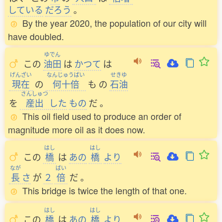
している
だろう
。
By the year 2020, the population of our city will
have doubled.
ゆでん
この
油田
は
かつて
は
げんざい
なんじゅうばい
せきゆ
現在
の
何十倍
も
の
石油
さんしゅつ
を
産出
した
もの
だ
。
This oil field used to produce an order of
magnitude more oil as it does now.
はし
はし
この
橋
は
あの
橋
より
なが
ばい
長
さ
が
２
倍
だ
。
This bridge is twice the length of that one.
はし
はし
この
橋
は
あの
橋
より