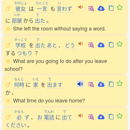
かのじょ
ひとこと
い
彼女
は
一言
も
言
わず
へや
で
に
部屋
から
出
た
。
She left the room without saying a word.
がっこう
で
学校
を
出
た
あと
、
どう
する
つもり
？
What are you going to do after you leave
school?
なんじ
いえ
で
何時
に
家
を
出
ます
か
。
What time do you leave home?
かなら
でんわ
で
必
ず
、
お
電話
に
出
て
ください
。