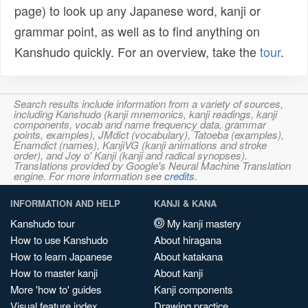
page) to look up any Japanese word, kanji or
grammar point, as well as to find anything on
Kanshudo quickly. For an overview, take the
tour
.
Search results include information from a variety of sources,
including Kanshudo (kanji mnemonics, kanji readings, kanji
components, vocab and name frequency data, grammar
points, examples), JMdict (vocabulary), Tatoeba (examples),
Enamdict (names), KanjiVG (kanji animations and stroke
order), and Joy o' Kanji (kanji and radical synopses).
Translations provided by Google's Neural Machine Translation
engine. For more information see
credits
.
INFORMATION AND HELP
KANJI & KANA
Kanshudo tour
My kanji mastery
How to use Kanshudo
About hiragana
How to learn Japanese
About katakana
How to master kanji
About kanji
More 'how to' guides
Kanji components
Visual feature index
Drawing practice