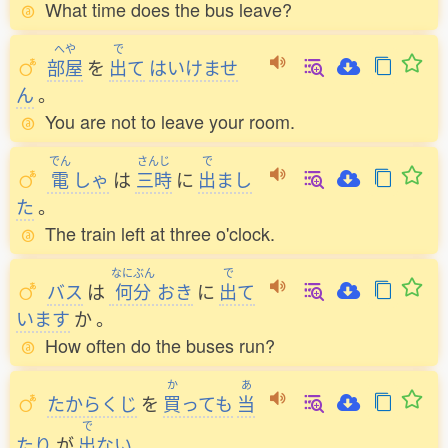
What time does the bus leave?
へや
で
部屋
を
出
て
はいけませ
ん
。
You are not to leave your room.
でん
さんじ
で
電
しゃ
は
三時
に
出
まし
た
。
The train left at three o'clock.
なにぶん
で
バス
は
何分
おき
に
出
て
います
か
。
How often do the buses run?
か
あ
たからくじ
を
買
っても
当
で
たり
が
出
ない
。