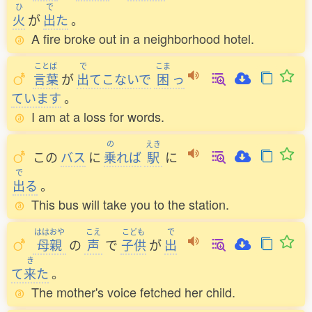
ひ
で
火
が
出
た
。
A fire broke out in a neighborhood hotel.
ことば
で
こま
言葉
が
出
てこないで
困
っ
ています
。
I am at a loss for words.
の
えき
この
バス
に
乗
れば
駅
に
で
出
る
。
This bus will take you to the station.
ははおや
こえ
こども
で
母親
の
声
で
子供
が
出
き
て
来
た
。
The mother's voice fetched her child.