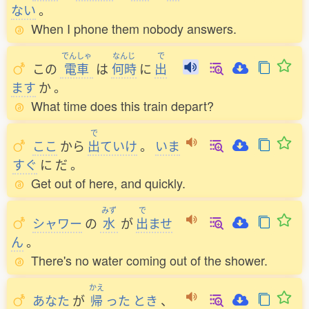
ない
。
When I phone them nobody answers.
でんしゃ
なんじ
で
この
電車
は
何時
に
出
ます
か
。
What time does this train depart?
で
ここ
から
出
ていけ
。
いま
すぐ
に
だ
。
Get out of here, and quickly.
みず
で
シャワー
の
水
が
出
ませ
ん
。
There's no water coming out of the shower.
かえ
あなた
が
帰
った
とき
、