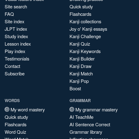
Site search
Quick study
FAQ
Flashcards
Site index
Kanji collections
JLPT index
Joy o' Kanji essays
Study index
Kanji Challenge
Lesson index
Kanji Quiz
Play index
Kanji Keywords
Testimonials
Kanji Builder
Contact
Kanji Draw
Subscribe
Kanji Match
Kanji Pop
Boost
WORDS
GRAMMAR
My word mastery
My grammar mastery
Quick study
AI TeachMe
Flashcards
AI Sentence Correct
Word Quiz
Grammar library