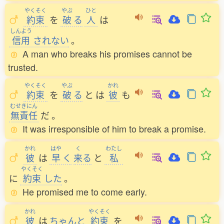
やくそく
やぶ
ひと
約束
を
破
る
人
は
しんよう
信用
されない
。
A man who breaks his promises cannot be
trusted.
やくそく
やぶ
かれ
約束
を
破
る
と
は
彼
も
むせきにん
無責任
だ
。
It was irresponsible of him to break a promise.
かれ
はや
く
わたし
彼
は
早
く
来
る
と
私
やくそく
に
約束
した
。
He promised me to come early.
かれ
やくそく
彼
は
ちゃんと
約束
を