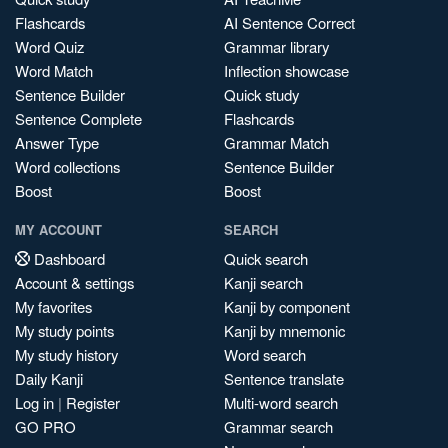
Flashcards
AI Sentence Correct
Word Quiz
Grammar library
Word Match
Inflection showcase
Sentence Builder
Quick study
Sentence Complete
Flashcards
Answer Type
Grammar Match
Word collections
Sentence Builder
Boost
Boost
MY ACCOUNT
SEARCH
Dashboard
Quick search
Account & settings
Kanji search
My favorites
Kanji by component
My study points
Kanji by mnemonic
My study history
Word search
Daily Kanji
Sentence translate
Log in
|
Register
Multi-word search
GO PRO
Grammar search