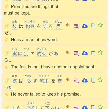
Promises are things that
must be kept.
かれ
やくそく
まも
おとこ
彼
は
約束
を
守
る
男
だ
。
He is a man of his word.
じつ
べつ
やくそく
実
は
別
の
約束
が
あ
る
。
The fact is that I have another appointment.
かれ
かなら
やくそく
まも
彼
は
必
ず
約束
を
守
った
。
He never failed to keep his promise.
よやく
くだ
すぐ
に
予約
して
下
さい
。