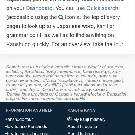
on your
Dashboard
. You can use
Quick search
(accessible using the
icon at the top of every
page) to look up any Japanese word, kanji or
grammar point, as well as to find anything on
Kanshudo quickly. For an overview, take the
tour
.
Search results include information from a variety of sources,
including Kanshudo (kanji mnemonics, kanji readings, kanji
components, vocab and name frequency data, grammar
points, examples), JMdict (vocabulary), Tatoeba (examples),
Enamdict (names), KanjiVG (kanji animations and stroke
order), and Joy o' Kanji (kanji and radical synopses).
Translations provided by Google's Neural Machine Translation
engine. For more information see
credits
.
INFORMATION AND HELP
KANJI & KANA
Kanshudo tour
My kanji mastery
How to use Kanshudo
About hiragana
How to learn Japanese
About katakana