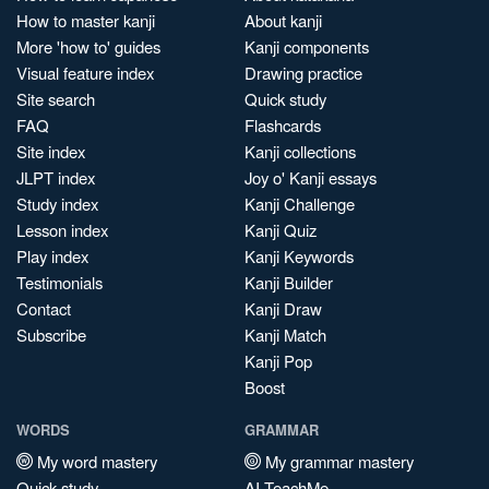
How to master kanji
About kanji
More 'how to' guides
Kanji components
Visual feature index
Drawing practice
Site search
Quick study
FAQ
Flashcards
Site index
Kanji collections
JLPT index
Joy o' Kanji essays
Study index
Kanji Challenge
Lesson index
Kanji Quiz
Play index
Kanji Keywords
Testimonials
Kanji Builder
Contact
Kanji Draw
Subscribe
Kanji Match
Kanji Pop
Boost
WORDS
GRAMMAR
My word mastery
My grammar mastery
Quick study
AI TeachMe