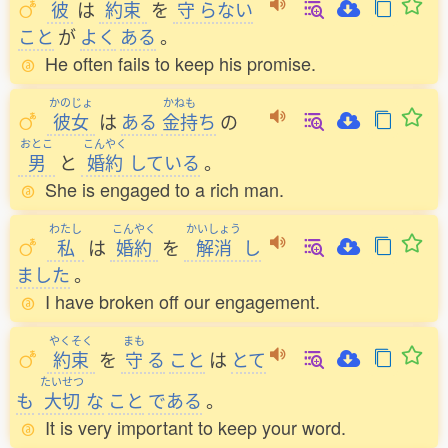
彼
は
約束
を
守
らない
こと
が
よく
ある
。
He often fails to keep his promise.
かのじょ
かねも
彼女
は
ある
金持
ち
の
おとこ
こんやく
男
と
婚約
している
。
She is engaged to a rich man.
わたし
こんやく
かいしょう
私
は
婚約
を
解消
し
ました
。
I have broken off our engagement.
やくそく
まも
約束
を
守
る
こと
は
とて
たいせつ
も
大切
な
こと
である
。
It is very important to keep your word.