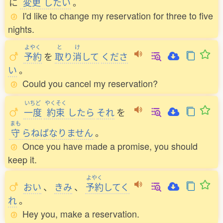
に
変更
したい
。
I'd like to change my reservation for three to five
nights.
よやく
と
け
予約
を
取
り
消
して
くださ
い
。
Could you cancel my reservation?
いちど
やくそく
一度
約束
したら
それ
を
まも
守
らねばなりません
。
Once you have made a promise, you should
keep it.
よやく
おい
、
きみ
、
予約
してく
れ
。
Hey you, make a reservation.