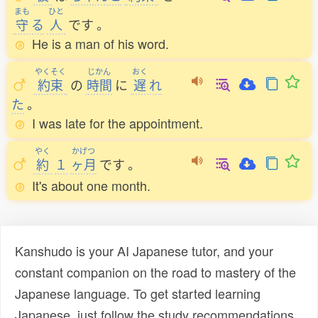
まも
ひと
守
る
人
です
。
He is a man of his word.
やくそく
じかん
おく
約束
の
時間
に
遅
れ
た
。
I was late for the appointment.
やく
かげつ
約
１
ヶ月
です
。
It's about one month.
Kanshudo is your AI Japanese tutor, and your
constant companion on the road to mastery of the
Japanese language. To get started learning
Japanese, just follow the study recommendations