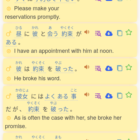
Please make your
reservations promptly.
ひる
かれ
あ
やくそく
昼
に
彼
と
会
う
約束
が
ある
。
I have an appointment with him at noon.
かれ
やくそく
やぶ
彼
は
約束
を
破
った
。
He broke his word.
かのじょ
こと
彼女
に
は
よく
ある
事
やくそく
やぶ
だ
が
、
約束
を
破
った
。
As is often the case with her, she broke her
promise.
かれ
やくそく
まも