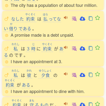
The city has a population of about four million.
やくそく
はら
なした
約束
は
払
ってな
か
い
借
り
である
。
A promise made is a debt unpaid.
わたし
じ
やくそく
私
は
３
時
に
約束
が
あ
る
の
です
。
I have an appointment at 3.
わたし
かれ
ゆうしょく
私
は
彼
と
夕食
の
やくそく
約束
が
ある
。
I have an appointment to dine with him.
やくそく
まも
約束
は
守
る
もの
だ
。