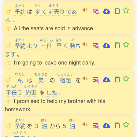
よやく
すべ
まえう
予約
は
全
て
前売
り
であ
る
。
All the seats are sold in advance.
よやく
いちにち
はや
た
予約
より
一日
早
く
発
ち
ます
。
I'm going to leave one night early.
わたし
おとうと
しゅくだい
私
は
弟
の
宿題
を
てつだ
やくそく
手伝
う
約束
を
した
。
I promised to help my brother with his
homework.
よやく
はく
はく
予約
を
３
泊
から
５
泊
へんこう