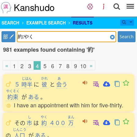
Kanshudo
SEARCH
EXAMPLE SEARCH
RESULTS
部
Search
981 examples found containing '約'
«
»
1
2
3
4
5
6
7
8
9
10
じはん
かれ
あ
５
時半
に
彼
と
会
う
やくそく
約束
が
ある
。
I have an appointment with him for five-thirty.
し
やく
まん
その
市
は
約
４００
万
じんこう
の
人口
が
ある
。