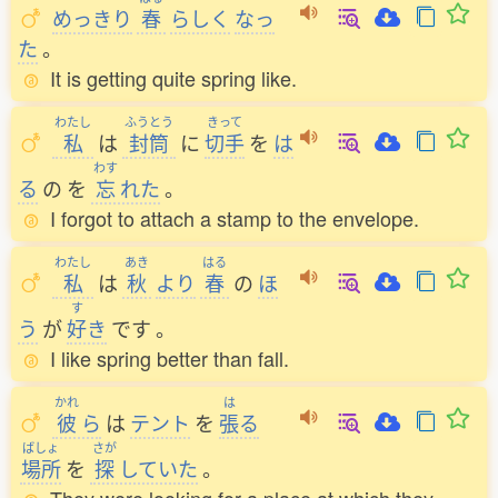
めっきり
春
らしく
なっ
た
。
It is getting quite spring like.
わたし
ふうとう
きって
私
は
封筒
に
切手
を
は
わす
る
の
を
忘
れた
。
I forgot to attach a stamp to the envelope.
わたし
あき
はる
私
は
秋
より
春
の
ほ
す
う
が
好
き
です
。
I like spring better than fall.
かれ
は
彼
ら
は
テント
を
張
る
ばしょ
さが
場所
を
探
していた
。