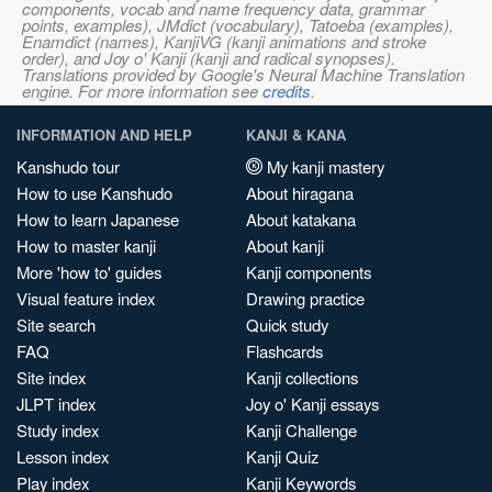
components, vocab and name frequency data, grammar
points, examples), JMdict (vocabulary), Tatoeba (examples),
Enamdict (names), KanjiVG (kanji animations and stroke
order), and Joy o' Kanji (kanji and radical synopses).
Translations provided by Google's Neural Machine Translation
engine. For more information see
credits
.
INFORMATION AND HELP
KANJI & KANA
Kanshudo tour
My kanji mastery
How to use Kanshudo
About hiragana
How to learn Japanese
About katakana
How to master kanji
About kanji
More 'how to' guides
Kanji components
Visual feature index
Drawing practice
Site search
Quick study
FAQ
Flashcards
Site index
Kanji collections
JLPT index
Joy o' Kanji essays
Study index
Kanji Challenge
Lesson index
Kanji Quiz
Play index
Kanji Keywords