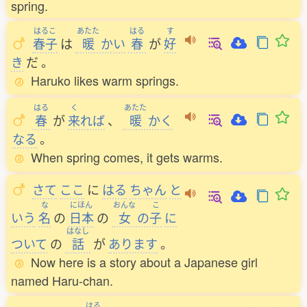
spring.
はるこ
あたた
はる
す
春子
は
暖
かい
春
が
好
き
だ
。
Haruko likes warm springs.
はる
く
あたた
春
が
来
れば
、
暖
かく
なる
。
When spring comes, it gets warms.
さて
ここ
に
はる
ちゃん
と
な
にほん
おんな
こ
いう
名
の
日本
の
女
の
子
に
はなし
ついて
の
話
が
あります
。
Now here is a story about a Japanese girl
named Haru-chan.
はる