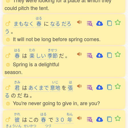
They were looking for a place at which they
could pitch the tent.
はる
まもなく
春
に
なる
だろ
う
。
It will not be long before spring comes.
はる
たの
きせつ
春
は
楽
しい
季節
だ
。
Spring is a delightful
season.
きみ
いじ
は
君
は
あくまで
意地
を
張
る
の
だ
ね
。
You're never going to give in, are you?
かれ
はる
ねん
彼
は
この
春
で
３０
年
きょういん
せいかつ
つづ