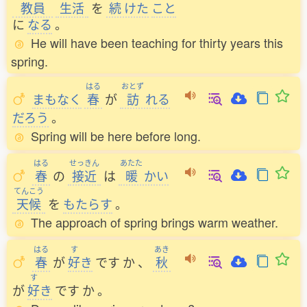
教員
生活
を
続
けた
こと
に
なる
。
He will have been teaching for thirty years this
spring.
はる
おとず
まもなく
春
が
訪
れる
だろう
。
Spring will be here before long.
はる
せっきん
あたた
春
の
接近
は
暖
かい
てんこう
天候
を
もたらす
。
The approach of spring brings warm weather.
はる
す
あき
春
が
好
き
です
か
、
秋
す
が
好
き
です
か
。