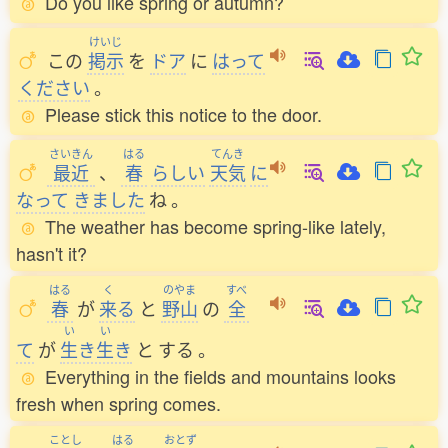
Do you like spring or autumn?
けいじ
この
掲示
を
ドア
に
はって
ください
。
Please stick this notice to the door.
さいきん
はる
てんき
最近
、
春
らしい
天気
に
なって
きました
ね
。
The weather has become spring-like lately,
hasn't it?
はる
く
のやま
すべ
春
が
来
る
と
野山
の
全
い
い
て
が
生
き
生
き
と
する
。
Everything in the fields and mountains looks
fresh when spring comes.
ことし
はる
おとず