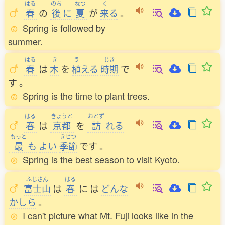
はる
のち
なつ
く
春
の
後
に
夏
が
来
る
。
Spring is followed by
summer.
はる
き
う
じき
春
は
木
を
植
える
時期
で
す
。
Spring is the time to plant trees.
はる
きょうと
おとず
春
は
京都
を
訪
れる
もっと
きせつ
最
も
よい
季節
です
。
Spring is the best season to visit Kyoto.
ふじさん
はる
富士山
は
春
に
は
どんな
かしら
。
I can't picture what Mt. Fuji looks like in the