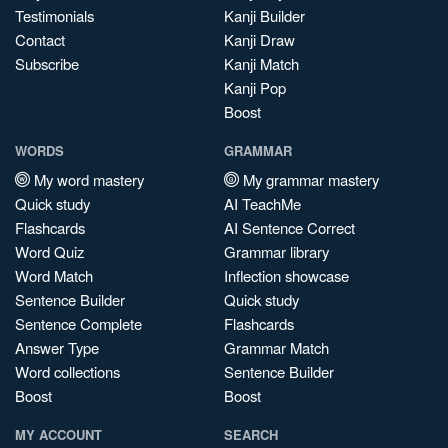
Testimonials
Kanji Builder
Contact
Kanji Draw
Subscribe
Kanji Match
Kanji Pop
Boost
WORDS
GRAMMAR
My word mastery
My grammar mastery
Quick study
AI TeachMe
Flashcards
AI Sentence Correct
Word Quiz
Grammar library
Word Match
Inflection showcase
Sentence Builder
Quick study
Sentence Complete
Flashcards
Answer Type
Grammar Match
Word collections
Sentence Builder
Boost
Boost
MY ACCOUNT
SEARCH