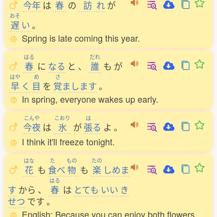
今年
は
春
の
訪
れ
が
おそ
遅
い
。
Spring is late coming this year.
はる
だれ
春
に
なる
と
、
誰
も
が
はや
め
さ
早
く
目
を
覚
まします
。
In spring, everyone wakes up early.
こんや
こおり
は
今夜
は
氷
が
張
る
よ
。
I think it'll freeze tonight.
はな
た
もの
たの
花
も
食
べ
物
も
楽
しめま
はる
す
から
、
春
は
とても
いい
き
せつ
です
。
English: Because you can enjoy both flowers