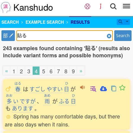
Kanshudo
SEARCH
EXAMPLE SEARCH
RESULTS
部
Search
243 examples found containing '貼る' (results also
include variant forms and possible homonyms)
«
»
1
2
3
4
5
6
7
8
9
はる
ひ
春
は
すごし
やすい
日
が
おお
あめ
ひ
多
い
ですが
、
雨
が
ふる
日
も
あります
。
Spring has many comfortable days, but there
are also days when it rains.