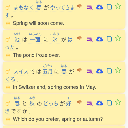
はる
まもなく
春
が
やってきま
す
。
Spring will soon come.
いけ
いちめん
こおり
池
は
一面
に
氷
が
は
った
。
The pond froze over.
ごがつ
はる
スイス
で
は
五月
に
春
が
くる
。
In Switzerland, spring comes in May.
はる
あき
す
春
と
秋
の
どっち
が
好
き
です
か
。
Which do you prefer, spring or autumn?