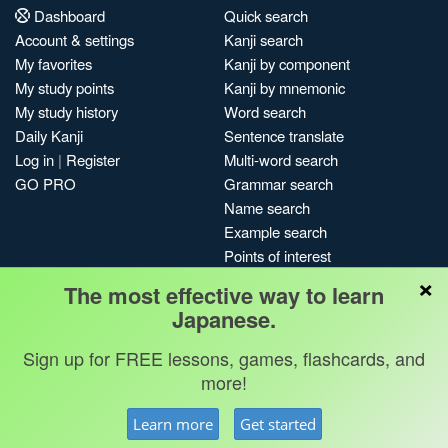
Dashboard
Quick search
Account & settings
Kanji search
My favorites
Kanji by component
My study points
Kanji by mnemonic
My study history
Word search
Daily Kanji
Sentence translate
Log in
|
Register
Multi-word search
GO PRO
Grammar search
Name search
Example search
Points of interest
×
Site search
The most effective way to learn
My search history
Japanese.
Search index
Sign up for FREE lessons, games, flashcards, and
Blog
more!
Jobs & opportunities
Privacy
Credits
Copyright ©
Learn more
Get started
Terms & conditions
Kanshudo 2025