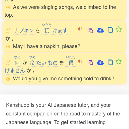
As we were singing songs, we climbed to the
top.
いただ
ナプキン
を
頂
けます
か
。
May I have a napkin, please?
なに
つめ
いただ
何
か
冷
たい
もの
を
頂
けません
か
。
Would you give me something cold to drink?
Kanshudo is your AI Japanese tutor, and your
constant companion on the road to mastery of the
Japanese language. To get started learning