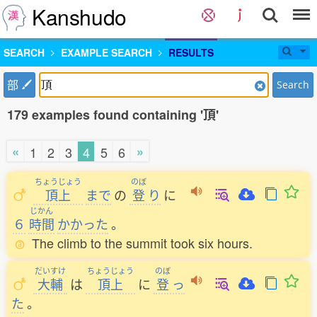
Kanshudo
SEARCH
EXAMPLE SEARCH
RESULTS
部
Search
179 examples found containing '頂'
«
»
1
2
3
4
5
6
ちょうじょう
のぼ
頂上
まで
の
登
り
に
じかん
６
時間
かかった
。
The climb to the summit took six hours.
だいすけ
ちょうじょう
のぼ
大輔
は
頂上
に
登
っ
た
。