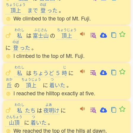
ちょうじょう
のぼ
頂上
まで
登
った
。
We climbed to the top of Mt. Fuji.
わたし
ふじさん
ちょうじょう
私
は
富士山
の
頂上
のぼ
に
登
った
。
I climbed to the top of Mt. Fuji.
わたし
じ
私
は
ちょうど
５
時
に
おか
ちょうじょう
つ
丘
の
頂上
に
着
いた
。
I reached the hilltop exactly at five.
わたし
よあ
私
たち
は
夜明
け
に
さんちょう
つ
山頂
に
着
いた
。
We reached the top of the hills at dawn.