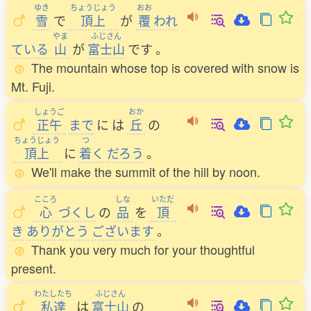
ゆき
ちょうじょう
おお
雪
で
頂上
が
覆
われ
やま
ふじさん
ている
山
が
富士山
です
。
The mountain whose top is covered with snow is
Mt. Fuji.
しょうご
おか
正午
まで
に
は
丘
の
ちょうじょう
つ
頂上
に
着
く
だろう
。
We'll make the summit of the hill by noon.
こころ
しな
いただ
心
づくし
の
品
を
頂
き
ありがとう
ございます
。
Thank you very much for your thoughtful
present.
わたしたち
ふじさん
私達
は
富士山
の