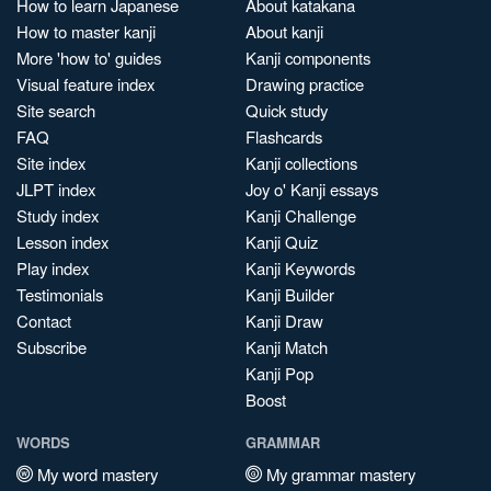
How to learn Japanese
About katakana
How to master kanji
About kanji
More 'how to' guides
Kanji components
Visual feature index
Drawing practice
Site search
Quick study
FAQ
Flashcards
Site index
Kanji collections
JLPT index
Joy o' Kanji essays
Study index
Kanji Challenge
Lesson index
Kanji Quiz
Play index
Kanji Keywords
Testimonials
Kanji Builder
Contact
Kanji Draw
Subscribe
Kanji Match
Kanji Pop
Boost
WORDS
GRAMMAR
My word mastery
My grammar mastery