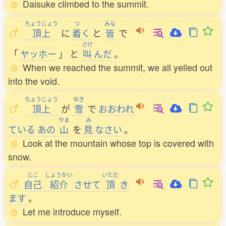
Daisuke climbed to the summit.
ちょうじょう
つ
みな
頂上
に
着
く
と
皆
で
さけ
「
ヤッホー
」
と
叫
んだ
。
When we reached the summit, we all yelled out
into the void.
ちょうじょう
ゆき
頂上
が
雪
で
おおわれ
やま
み
ている
あの
山
を
見
なさい
。
Look at the mountain whose top is covered with
snow.
じこ
しょうかい
いただ
自己
紹介
させて
頂
き
ます
。
Let me introduce myself.