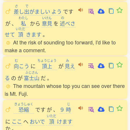
さ
で
差
し
出
がましい
よう
です
わたし
いけん
の
が
、
私
から
意見
を
述
べさ
いただ
せて
頂
きます
。
At the risk of sounding too forward, I'd like to
make a comment.
む
ちょうじょう
み
向
こう
に
頂上
が
見
え
ふじさん
る
の
が
富士山
だ
。
The mountain whose top you can see over there
is Mt. Fuji.
きょうしゅく
じ
恐縮
です
が
、
９
時
いただ
に
ここ
へ
おいで
頂
けます
か
。