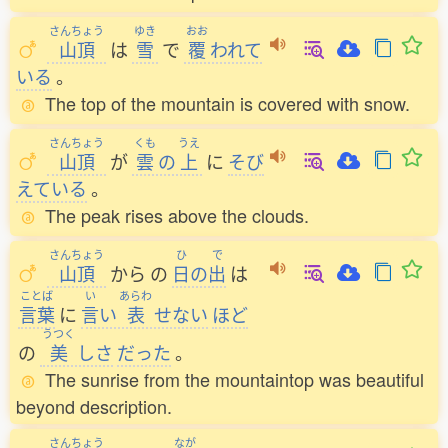
さんちょう
ゆき
おお
山頂
は
雪
で
覆
われて
いる
。
The top of the mountain is covered with snow.
さんちょう
くも
うえ
山頂
が
雲
の
上
に
そび
えている
。
The peak rises above the clouds.
さんちょう
ひ
で
山頂
から
の
日
の
出
は
ことば
い
あらわ
言葉
に
言
い
表
せない
ほど
うつく
の
美
しさ
だった
。
The sunrise from the mountaintop was beautiful
beyond description.
さんちょう
なが