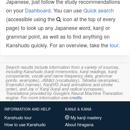
Japanese, just follow the study recommendations
on your
Dashboard
. You can use
Quick search
(accessible using the
icon at the top of every
page) to look up any Japanese word, kanji or
grammar point, as well as to find anything on
Kanshudo quickly. For an overview, take the
tour
.
Search results include information from a variety of sources,
including Kanshudo (kanji mnemonics, kanji readings, kanji
components, vocab and name frequency data, grammar
points, examples), JMdict (vocabulary), Tatoeba (examples),
Enamdict (names), KanjiVG (kanji animations and stroke
order), and Joy o' Kanji (kanji and radical synopses).
Translations provided by Google's Neural Machine Translation
engine. For more information see
credits
.
INFORMATION AND HELP
KANJI & KANA
Kanshudo tour
My kanji mastery
How to use Kanshudo
About hiragana