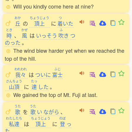
Will you kindly come here at nine?
おか
ちょうじょう
つ
丘
の
頂上
に
着
いた
とき
かぜ
ふ
時
、
風
は
いっそう
吹
き
つ
のった
。
The wind blew harder yet when we reached the
top of the hill.
われわれ
ふじ
我々
は
ついに
富士
さんちょう
たっ
山頂
に
達
した
。
We gained the top of Mt. Fuji at last.
うた
うた
歌
を
歌
い
ながら
、
わたしたち
ちょうじょう
のぼ
私達
は
頂上
に
登
っ
た
。