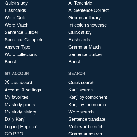
Quick study
AI TeachMe
Flashcards
AI Sentence Correct
Word Quiz
Grammar library
Word Match
Inflection showcase
Sentence Builder
Quick study
Sentence Complete
Flashcards
Answer Type
Grammar Match
Word collections
Sentence Builder
Boost
Boost
MY ACCOUNT
SEARCH
Dashboard
Quick search
Account & settings
Kanji search
My favorites
Kanji by component
My study points
Kanji by mnemonic
My study history
Word search
Daily Kanji
Sentence translate
Log in
|
Register
Multi-word search
GO PRO
Grammar search