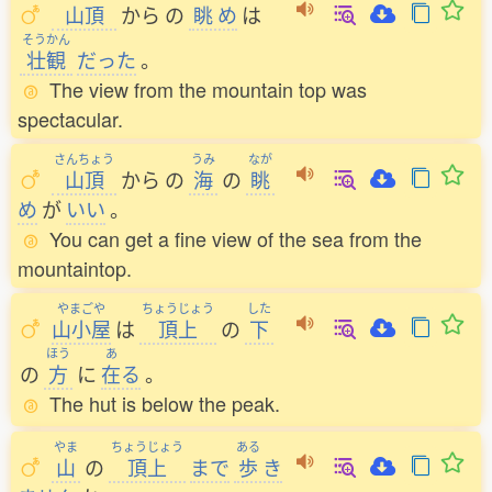
山頂
から
の
眺
め
は
そうかん
壮観
だった
。
The view from the mountain top was
spectacular.
さんちょう
うみ
なが
山頂
から
の
海
の
眺
め
が
いい
。
You can get a fine view of the sea from the
mountaintop.
やまごや
ちょうじょう
した
山小屋
は
頂上
の
下
ほう
あ
の
方
に
在
る
。
The hut is below the peak.
やま
ちょうじょう
ある
山
の
頂上
まで
歩
き