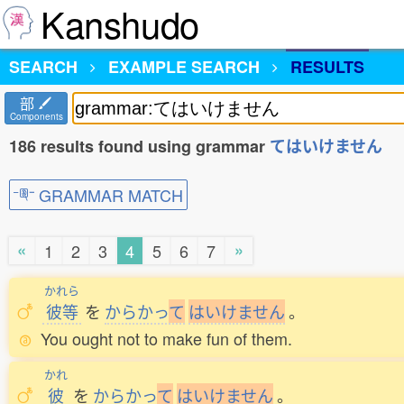
Kanshudo
SEARCH
EXAMPLE SEARCH
RESULTS
部
Components
186 results found using grammar
てはいけません
GRAMMAR MATCH
«
»
1
2
3
4
5
6
7
かれら
彼等
を
からかっ
て
は
い
け
ま
せ
ん
。
You ought not to make fun of them.
かれ
彼
を
からかっ
て
は
い
け
ま
せ
ん
。