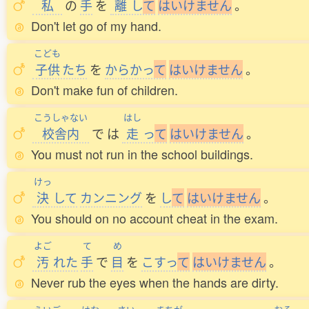
私
の
手
を
離
し
て
は
い
け
ま
せ
ん
。
Don't let go of my hand.
こども
子供
たち
を
からかっ
て
は
い
け
ま
せ
ん
。
Don't make fun of children.
こうしゃない
はし
校舎内
で
は
走
っ
て
は
い
け
ま
せ
ん
。
You must not run in the school buildings.
けっ
決
して
カンニング
を
し
て
は
い
け
ま
せ
ん
。
You should on no account cheat in the exam.
よご
て
め
汚
れた
手
で
目
を
こすっ
て
は
い
け
ま
せ
ん
。
Never rub the eyes when the hands are dirty.