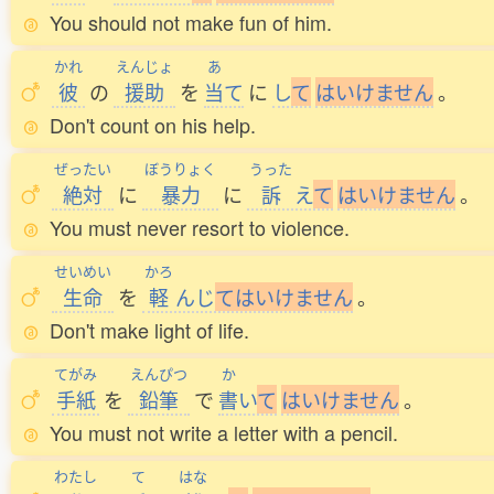
You should not make fun of him.
かれ
えんじょ
あ
彼
の
援助
を
当
て
に
し
て
は
い
け
ま
せ
ん
。
Don't count on his help.
ぜったい
ぼうりょく
うった
絶対
に
暴力
に
訴
え
て
は
い
け
ま
せ
ん
。
You must never resort to violence.
せいめい
かろ
生命
を
軽
んじ
て
は
い
け
ま
せ
ん
。
Don't make light of life.
てがみ
えんぴつ
か
手紙
を
鉛筆
で
書
い
て
は
い
け
ま
せ
ん
。
You must not write a letter with a pencil.
わたし
て
はな