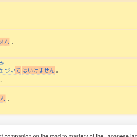
せ
ん
。
か
近
づい
て
は
い
け
ま
せ
ん
。
.
ん
。
t companion on the road to mastery of the Japanese lang