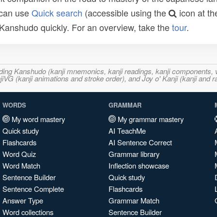
 can use
Quick search
(accessible using the
icon at th
n Kanshudo quickly. For an overview, take the
tour
.
ncluding Kanshudo (kanji mnemonics, kanji readings, kanji component
VG (kanji animations and stroke order), and Joy o' Kanji (kanji and r
WORDS
GRAMMAR
My word mastery
My grammar mastery
Quick study
AI TeachMe
Flashcards
AI Sentence Correct
Word Quiz
Grammar library
Word Match
Inflection showcase
Sentence Builder
Quick study
Sentence Complete
Flashcards
Answer Type
Grammar Match
Word collections
Sentence Builder