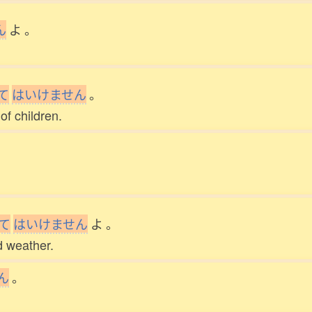
ん
よ
。
て
は
い
け
ま
せ
ん
。
of children.
て
は
い
け
ま
せ
ん
よ
。
d weather.
ん
。