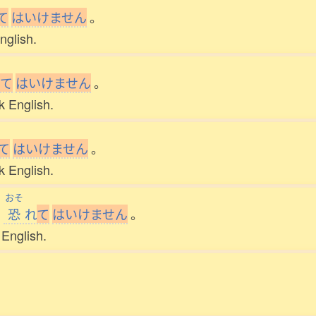
て
は
い
け
ま
せ
ん
。
nglish.
て
は
い
け
ま
せ
ん
。
k English.
て
は
い
け
ま
せ
ん
。
k English.
おそ
を
恐
れ
て
は
い
け
ま
せ
ん
。
 English.