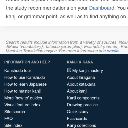
the study recommendations on your
Dashboard
. You
kanji or grammar point, as well as to find anything o
Search results include information from a variety of sources, i
JMdict (vocabulary), Tatoeba (examples), Enamdict (names), Kanji
Machine Translation engine. For more information see
credits
.
INFORMATION AND HELP
KANJI & KANA
Kanshudo tour
My kanji mastery
How to use Kanshudo
About hiragana
How to learn Japanese
About katakana
How to master kanji
About kanji
More 'how to' guides
Kanji components
Visual feature index
Drawing practice
Site search
Quick study
FAQ
Flashcards
Site index
Kanji collections