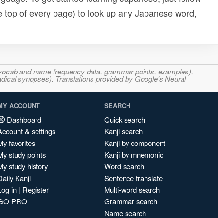
e top of every page) to look up any Japanese word,
s, vocab and name frequency data, grammar points, examples),
adical synopses). Translations provided by Google's Neural
MY ACCOUNT
SEARCH
Dashboard
Quick search
Account & settings
Kanji search
My favorites
Kanji by component
My study points
Kanji by mnemonic
My study history
Word search
Daily Kanji
Sentence translate
Log in
|
Register
Multi-word search
GO PRO
Grammar search
Name search