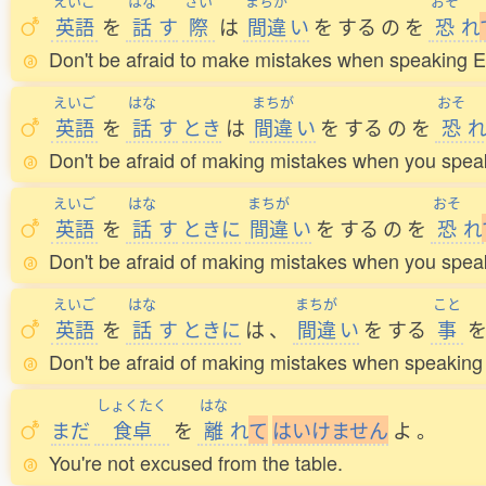
えいご
はな
さい
まちが
おそ
英語
を
話
す
際
は
間違
い
を
する
の
を
恐
れ
Don't be afraid to make mistakes when speaking E
えいご
はな
まちが
おそ
英語
を
話
す
とき
は
間違
い
を
する
の
を
恐
れ
Don't be afraid of making mistakes when you spea
えいご
はな
まちが
おそ
英語
を
話
す
ときに
間違
い
を
する
の
を
恐
れ
Don't be afraid of making mistakes when you spea
えいご
はな
まちが
こと
英語
を
話
す
ときに
は
、
間違
い
を
する
事
Don't be afraid of making mistakes when speaking
しょくたく
はな
まだ
食卓
を
離
れ
て
は
い
け
ま
せ
ん
よ
。
You're not excused from the table.