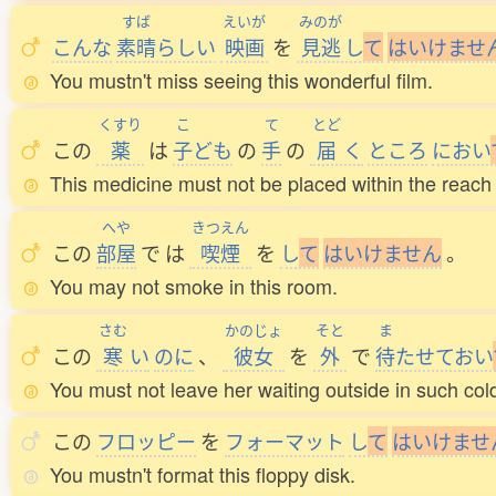
すば
えいが
みのが
こんな
素晴
らしい
映画
を
見逃
し
て
は
い
け
ま
せ
You mustn't miss seeing this wonderful film.
くすり
こ
て
とど
この
薬
は
子
ども
の
手
の
届
く
ところ
におい
This medicine must not be placed within the reach 
へや
きつえん
この
部屋
で
は
喫煙
を
し
て
は
い
け
ま
せ
ん
。
You may not smoke in this room.
さむ
かのじょ
そと
ま
この
寒
い
のに
、
彼女
を
外
で
待
たせておい
You must not leave her waiting outside in such col
この
フロッピー
を
フォーマット
し
て
は
い
け
ま
せ
You mustn't format this floppy disk.