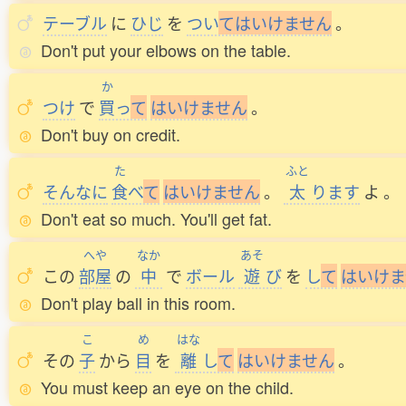
テーブル
に
ひじ
を
つい
て
は
い
け
ま
せ
ん
。
Don't put your elbows on the table.
か
つけ
で
買
っ
て
は
い
け
ま
せ
ん
。
Don't buy on credit.
た
ふと
そんなに
食
べ
て
は
い
け
ま
せ
ん
。
太
ります
よ
。
Don't eat so much. You'll get fat.
へや
なか
あそ
この
部屋
の
中
で
ボール
遊
び
を
し
て
は
い
け
ま
Don't play ball in this room.
こ
め
はな
その
子
から
目
を
離
し
て
は
い
け
ま
せ
ん
。
You must keep an eye on the child.