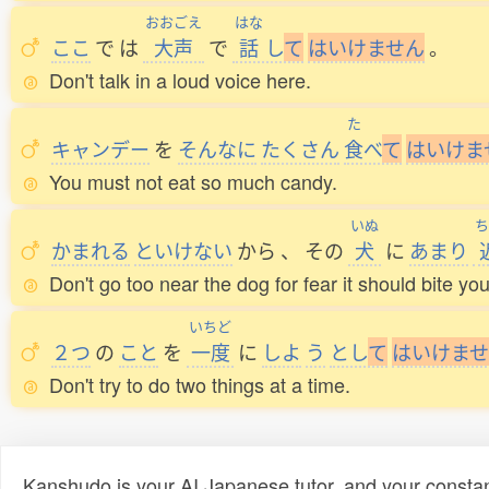
おおごえ
はな
ここ
で
は
大声
で
話
し
て
は
い
け
ま
せ
ん
。
Don't talk in a loud voice here.
た
キャンデー
を
そんなに
たくさん
食
べ
て
は
い
け
ま
You must not eat so much candy.
いぬ
ち
かまれる
といけない
から
、
その
犬
に
あまり
Don't go too near the dog for fear it should bite you
いちど
２つ
の
こと
を
一度
に
しよ
う
とし
て
は
い
け
ま
せ
Don't try to do two things at a time.
Kanshudo is your AI Japanese tutor, and your constan