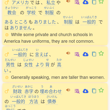
アメリカ
で
は
、
私立
や
きょうかい
がっこう
せいふく
教会
の
学校
で
制服
の
せいふく
いっぱんてき
ある
ところ
も
ありました
、
制服
は
一般的
で
は
ありません
。
While some private and church schools in
America have uniforms, they are not common.
いっぱんてき
い
一般的
に
言
えば
、
だんせい
じょせい
せ
たか
男性
は
女性
より
背
が
高
い
。
Generally speaking, men are taller than women.
ざいせい
あかじ
う
あ
財政
赤字
の
埋
め
合
わせ
いっぱんてき
ほうほう
さいけん
の
一般的
方法
は
債券
はっこう