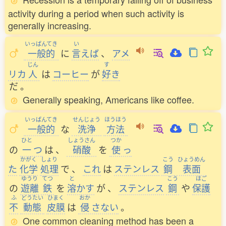
activity during a period when such activity is
generally increasing.
いっぱんてき
い
一般的
に
言
えば
、
アメ
じん
す
リカ
人
は
コーヒー
が
好
き
だ
。
Generally speaking, Americans like coffee.
いっぱんてき
せんじょう
ほうほう
一般的
な
洗浄
方法
ひと
しょうさん
つか
の
一
つ
は
、
硝酸
を
使
っ
かがく
しょり
こう
ひょうめん
た
化学
処理
で
、
これ
は
ステンレス
鋼
表面
ゆうり
てつ
と
こう
ほご
の
遊離
鉄
を
溶
かす
が
、
ステンレス
鋼
や
保護
ふ
どうたい
ひまく
おか
不
動態
皮膜
は
侵
さない
。
One common cleaning method has been a