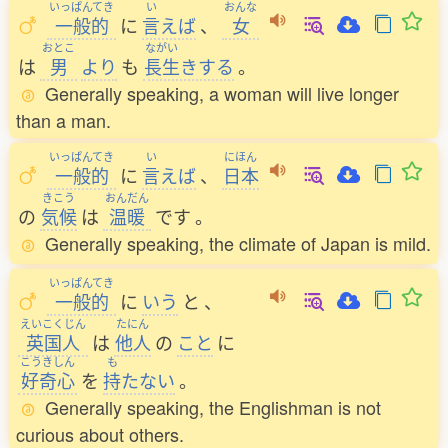
いっぱんてき
い
おんな
一般的
に
言
えば
、
女
おとこ
ながい
は
男
より
も
長生
きする
。
Generally speaking, a woman will live longer
than a man.
いっぱんてき
い
にほん
一般的
に
言
えば
、
日本
きこう
おんだん
の
気候
は
温暖
です
。
Generally speaking, the climate of Japan is mild.
いっぱんてき
一般的
に
いう
と
、
えいこくじん
たにん
英国人
は
他人
の
こと
に
こうきしん
も
好奇心
を
持
たない
。
Generally speaking, the Englishman is not
curious about others.