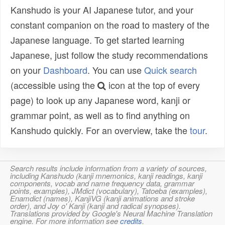
Kanshudo is your AI Japanese tutor, and your
constant companion on the road to mastery of the
Japanese language. To get started learning
Japanese, just follow the study recommendations
on your
Dashboard
. You can use
Quick search
(accessible using the
icon at the top of every
page) to look up any Japanese word, kanji or
grammar point, as well as to find anything on
Kanshudo quickly. For an overview, take the
tour
.
Search results include information from a variety of sources,
including Kanshudo (kanji mnemonics, kanji readings, kanji
components, vocab and name frequency data, grammar
points, examples), JMdict (vocabulary), Tatoeba (examples),
Enamdict (names), KanjiVG (kanji animations and stroke
order), and Joy o' Kanji (kanji and radical synopses).
Translations provided by Google's Neural Machine Translation
engine. For more information see
credits
.