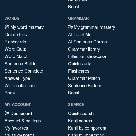
Boost
WORDS
GRAMMAR
My word mastery
My grammar mastery
Quick study
AI TeachMe
Flashcards
AI Sentence Correct
Word Quiz
Grammar library
Word Match
Inflection showcase
Sentence Builder
Quick study
Sentence Complete
Flashcards
Answer Type
Grammar Match
Word collections
Sentence Builder
Boost
Boost
MY ACCOUNT
SEARCH
Dashboard
Quick search
Account & settings
Kanji search
My favorites
Kanji by component
My study points
Kanji by mnemonic