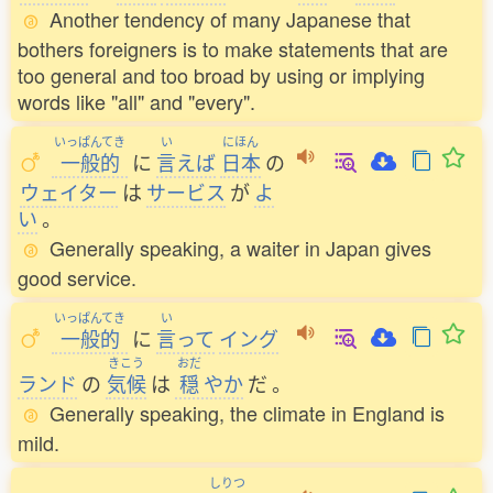
Another tendency of many Japanese that
bothers foreigners is to make statements that are
too general and too broad by using or implying
words like "all" and "every".
いっぱんてき
い
にほん
一般的
に
言
えば
日本
の
ウェイター
は
サービス
が
よ
い
。
Generally speaking, a waiter in Japan gives
good service.
いっぱんてき
い
一般的
に
言
って
イング
きこう
おだ
ランド
の
気候
は
穏
やか
だ
。
Generally speaking, the climate in England is
mild.
しりつ