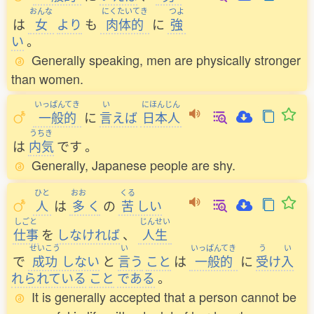
おんな
にくたいてき
つよ
は
女
より
も
肉体的
に
強
い
。
Generally speaking, men are physically stronger
than women.
いっぱんてき
い
にほんじん
一般的
に
言
えば
日本人
うちき
は
内気
です
。
Generally, Japanese people are shy.
ひと
おお
くる
人
は
多
く
の
苦
しい
しごと
じんせい
仕事
を
しなければ
、
人生
せいこう
い
いっぱんてき
う
い
で
成功
しない
と
言
う
こと
は
一般的
に
受
け
入
れられている
こと
である
。
It is generally accepted that a person cannot be