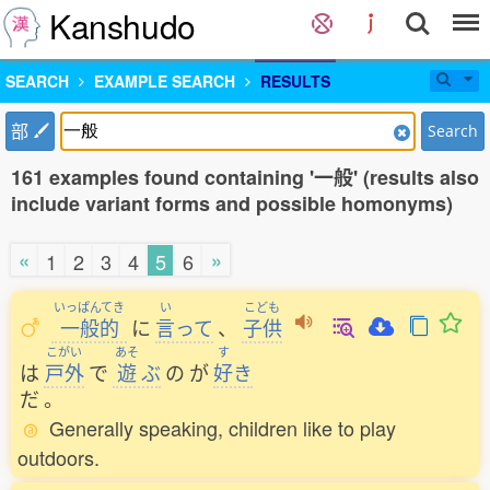
Kanshudo
SEARCH
EXAMPLE SEARCH
RESULTS
部
Search
161 examples found containing '一般' (results also
include variant forms and possible homonyms)
«
»
1
2
3
4
5
6
いっぱんてき
い
こども
一般的
に
言
って
、
子供
こがい
あそ
す
は
戸外
で
遊
ぶ
の
が
好
き
だ
。
Generally speaking, children like to play
outdoors.