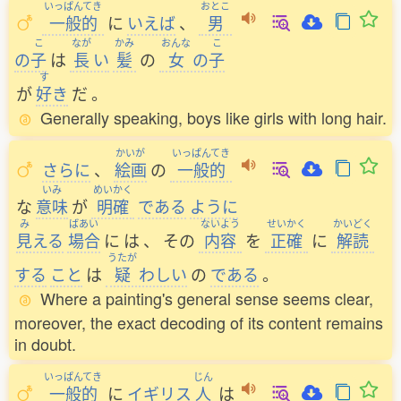
いっぱんてき
おとこ
一般的
に
いえば
、
男
こ
なが
かみ
おんな
こ
の
子
は
長
い
髪
の
女
の
子
す
が
好
き
だ
。
Generally speaking, boys like girls with long hair.
かいが
いっぱんてき
さらに
、
絵画
の
一般的
いみ
めいかく
な
意味
が
明確
である
ように
み
ばあい
ないよう
せいかく
かいどく
見
える
場合
に
は
、
その
内容
を
正確
に
解読
うたが
する
こと
は
疑
わしい
の
である
。
Where a painting's general sense seems clear,
moreover, the exact decoding of its content remains
in doubt.
いっぱんてき
じん
一般的
に
イギリス
人
は