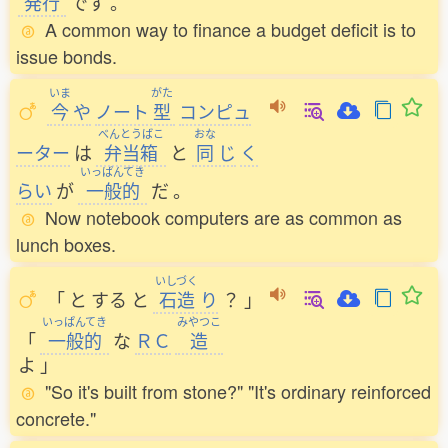
発行
です
。
A common way to finance a budget deficit is to
issue bonds.
いま
がた
今
や
ノート
型
コンピュ
べんとうばこ
おな
ーター
は
弁当箱
と
同
じ
く
いっぱんてき
らい
が
一般的
だ
。
Now notebook computers are as common as
lunch boxes.
いしづく
「
と
する
と
石造
り
？
」
いっぱんてき
みやつこ
「
一般的
な
ＲＣ
造
よ
」
"So it's built from stone?" "It's ordinary reinforced
concrete."