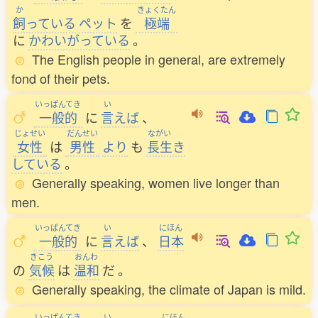
か
きょくたん
飼
っている
ペット
を
極端
に
かわいがっている
。
The English people in general, are extremely
fond of their pets.
いっぱんてき
い
一般的
に
言
えば
、
じょせい
だんせい
ながい
女性
は
男性
より
も
長生
き
している
。
Generally speaking, women live longer than
men.
いっぱんてき
い
にほん
一般的
に
言
えば
、
日本
きこう
おんわ
の
気候
は
温和
だ
。
Generally speaking, the climate of Japan is mild.
いっぱんてき
い
にほん