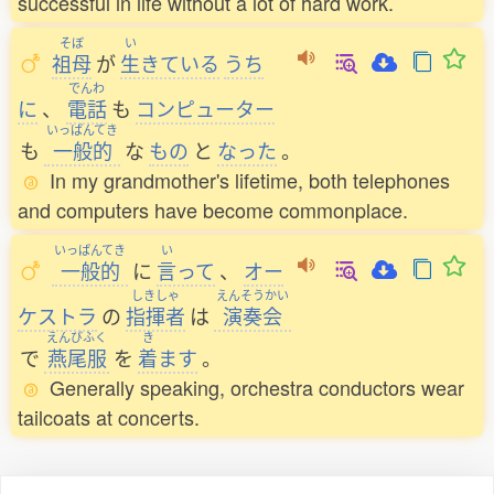
successful in life without a lot of hard work.
そぼ
い
祖母
が
生
きている
うち
でんわ
に
、
電話
も
コンピューター
いっぱんてき
も
一般的
な
もの
と
なった
。
In my grandmother's lifetime, both telephones
and computers have become commonplace.
いっぱんてき
い
一般的
に
言
って
、
オー
しきしゃ
えんそうかい
ケストラ
の
指揮者
は
演奏会
えんびふく
き
で
燕尾服
を
着
ます
。
Generally speaking, orchestra conductors wear
tailcoats at concerts.