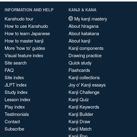
INFORMATION AND HELP
KANJI & KANA
Kanshudo tour
My kanji mastery
How to use Kanshudo
About hiragana
How to learn Japanese
About katakana
How to master kanji
About kanji
More 'how to' guides
Kanji components
Visual feature index
Drawing practice
Site search
Quick study
FAQ
Flashcards
Site index
Kanji collections
JLPT index
Joy o' Kanji essays
Study index
Kanji Challenge
Lesson index
Kanji Quiz
Play index
Kanji Keywords
Testimonials
Kanji Builder
Contact
Kanji Draw
Subscribe
Kanji Match
Kanji Pop