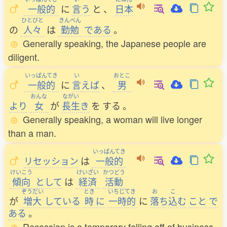
一般的
に
言
う
と
、
日本
ひとびと
きんべん
の
人々
は
勤勉
である
。
Generally speaking, the Japanese people are
diligent.
いっぱんてき
い
おとこ
一般的
に
言
えば
、
男
おんな
ながい
より
女
が
長生
き
を
する
。
Generally speaking, a woman will live longer
than a man.
いっぱんてき
リセッション
は
一般的
けいこう
けいざい
かつどう
傾向
として
は
経済
活動
ぞうだい
とき
いちじてき
お
こ
が
増大
している
時
に
一時的
に
落
ち
込
む
こと
で
ある
。
Recession is a temporary falling off of business