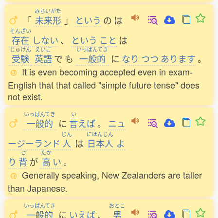
みらいがた
「
未来形
」
という
の
は
そんざい
存在
しない
、
という
こと
は
じゅけん
えいご
いっぱんてき
受験
英語
で
も
一般的
に
なり
つつ
あります
。
It is even becoming accepted even in exam-
English that that called "simple future tense" does
not exist.
いっぱんてき
い
一般的
に
言
えば
。
ニュ
じん
にほんじん
ージーランド
人
は
日本人
よ
せ
たか
り
背
が
高
い
。
Generally speaking, New Zealanders are taller
than Japanese.
いっぱんてき
おとこ
一般的
に
いえば
、
男