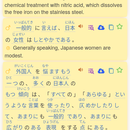
chemical treatment with nitric acid, which dissolves
the free iron on the stainless steel.
いっぱんてき
い
にほん
一般的
に
言
えば
、
日本
じょせい
の
女性
は
しとやか
である
。
Generally speaking, Japanese women are
modest.
がいこくじん
なや
外国人
を
悩
ます
もう
ひと
おお
にほんじん
一
つ
の
、
多
く
の
日本人
の
けいこう
もつ
傾向
は
、
「
すべて
の
」
「
あらゆる
」
とい
ことば
つか
ほの
う
ような
言葉
を
使
っ
たり
、
仄
めかし
たり
し
いっぱんてき
て
、
あまりに
も
一般的
であり
、
あまりに
も
ひろ
ひょうげん
てん
広
がり
の
ある
表現
を
する
点
に
ある
。