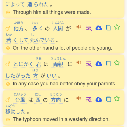
によって
造
られた
。
Through him all things were made.
たほう
おお
にんげん
他方
、
多
く
の
人間
が
わか
し
若
く
して
死
んでいる
。
On the other hand a lot of people die young.
きみ
りょうしん
とにかく
君
は
両親
に
ほう
したがった
方
が
いい
。
In any case you had better obey your parents.
たいふう
にし
ほうこう
台風
は
西
の
方向
に
いどう
移動
した
。
The typhoon moved in a westerly direction.