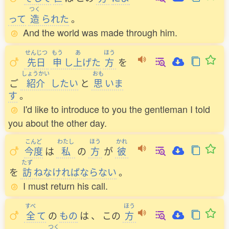
つく
って
造
られた
。
And the world was made through him.
せんじつ
もう
あ
ほう
先日
申
し
上
げた
方
を
しょうかい
おも
ご
紹介
したい
と
思
いま
す
。
I'd like to introduce to you the gentleman I told
you about the other day.
こんど
わたし
ほう
かれ
今度
は
私
の
方
が
彼
たず
を
訪
ねなければならない
。
I must return his call.
すべ
ほう
全
て
の
もの
は
、
この
方
つく