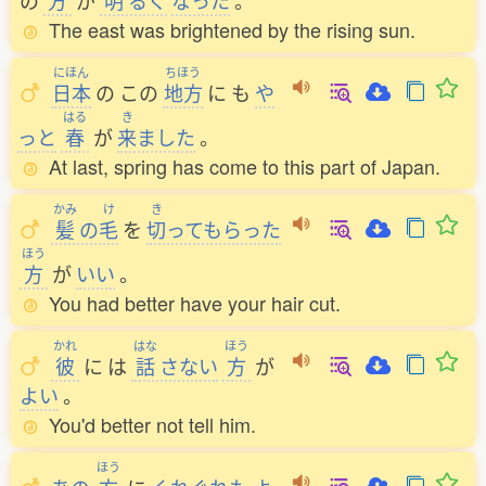
の
方
が
明
るく
なった
。
The east was brightened by the rising sun.
にほん
ちほう
日本
の
この
地方
に
も
や
はる
き
っと
春
が
来
ました
。
At last, spring has come to this part of Japan.
かみ
け
き
髪
の
毛
を
切
ってもらった
ほう
方
が
いい
。
You had better have your hair cut.
かれ
はな
ほう
彼
に
は
話
さない
方
が
よい
。
You'd better not tell him.
ほう