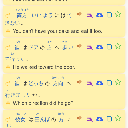
りょうほう
両方
いい
よう
に
は
で
きない
。
You can't have your cake and eat it too.
かれ
ほう
ある
彼
は
ドア
の
方
へ
歩
い
い
て
行
った
。
He walked toward the door.
かれ
ほうこう
彼
は
どっち
の
方向
へ
い
行
きました
か
。
Which direction did he go?
かのじょ
た
ほう
彼女
は
田
んぼ
の
方
に
すす