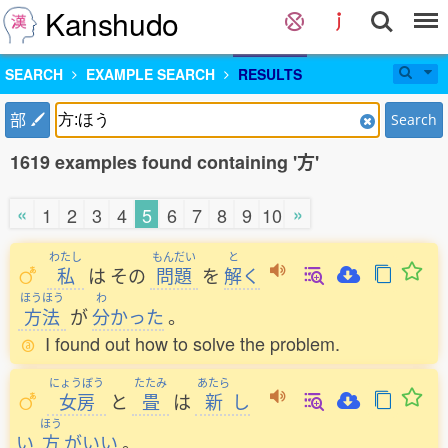
Kanshudo
SEARCH
EXAMPLE SEARCH
RESULTS
部
Search
1619 examples found containing '方'
«
»
1
2
3
4
5
6
7
8
9
10
わたし
もんだい
と
私
は
その
問題
を
解
く
ほうほう
わ
方法
が
分
かった
。
I found out how to solve the problem.
にょうぼう
たたみ
あたら
女房
と
畳
は
新
し
ほう
い
方
がいい
。