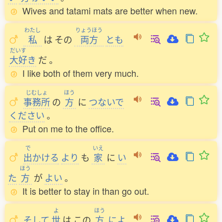
Wives and tatami mats are better when new.
わたし
りょうほう
私
は
その
両方
とも
だいす
大好
き
だ
。
I like both of them very much.
じむしょ
ほう
事務所
の
方
に
つないで
ください
。
Put on me to the office.
で
いえ
出
かける
より
も
家
に
い
ほう
た
方
が
よい
。
It is better to stay in than go out.
よ
ほう
そして
世
は
この
方
によ