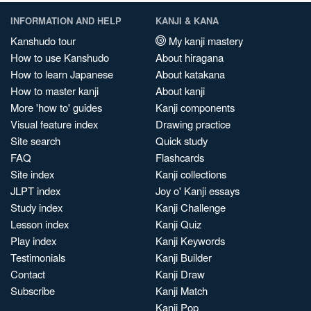
INFORMATION AND HELP
KANJI & KANA
Kanshudo tour
My kanji mastery
How to use Kanshudo
About hiragana
How to learn Japanese
About katakana
How to master kanji
About kanji
More 'how to' guides
Kanji components
Visual feature index
Drawing practice
Site search
Quick study
FAQ
Flashcards
Site index
Kanji collections
JLPT index
Joy o' Kanji essays
Study index
Kanji Challenge
Lesson index
Kanji Quiz
Play index
Kanji Keywords
Testimonials
Kanji Builder
Contact
Kanji Draw
Subscribe
Kanji Match
Kanji Pop