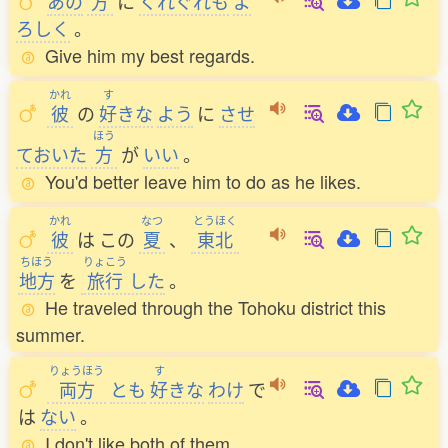
あの
方
に
くれぐれも
よ
ろしく
。
Give him my best regards.
かれ
す
彼
の
好
きな
よう
に
させ
ほう
ておいた
方
が
いい
。
You'd better leave him to do as he likes.
かれ
なつ
とうほく
彼
は
この
夏
、
東北
ちほう
りょこう
地方
を
旅行
した
。
He traveled through the Tohoku district this
summer.
りょうほう
す
両方
とも
好
きな
わけ
で
は
ない
。
I don't like both of them.