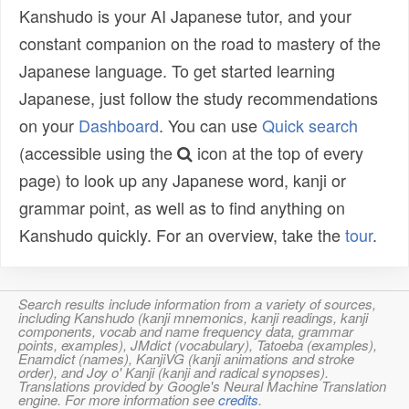
Kanshudo is your AI Japanese tutor, and your
constant companion on the road to mastery of the
Japanese language. To get started learning
Japanese, just follow the study recommendations
on your
Dashboard
. You can use
Quick search
(accessible using the
icon at the top of every
page) to look up any Japanese word, kanji or
grammar point, as well as to find anything on
Kanshudo quickly. For an overview, take the
tour
.
Search results include information from a variety of sources,
including Kanshudo (kanji mnemonics, kanji readings, kanji
components, vocab and name frequency data, grammar
points, examples), JMdict (vocabulary), Tatoeba (examples),
Enamdict (names), KanjiVG (kanji animations and stroke
order), and Joy o' Kanji (kanji and radical synopses).
Translations provided by Google's Neural Machine Translation
engine. For more information see
credits
.