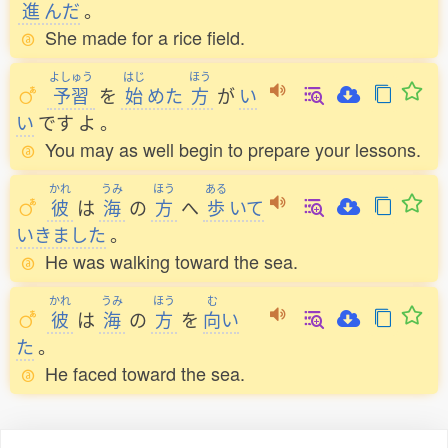
進
んだ
。
She made for a rice field.
よしゅう
はじ
ほう
予習
を
始
めた
方
が
い
い
です
よ
。
You may as well begin to prepare your lessons.
かれ
うみ
ほう
ある
彼
は
海
の
方
へ
歩
いて
いきました
。
He was walking toward the sea.
かれ
うみ
ほう
む
彼
は
海
の
方
を
向
い
た
。
He faced toward the sea.