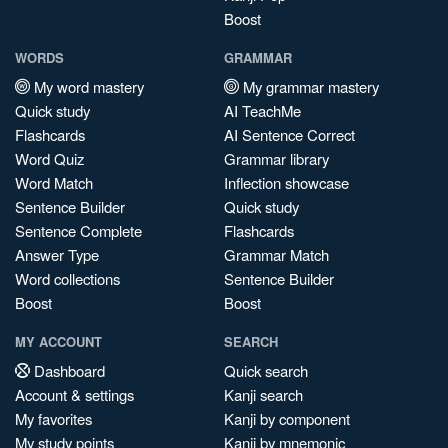
Boost
WORDS
GRAMMAR
My word mastery
My grammar mastery
Quick study
AI TeachMe
Flashcards
AI Sentence Correct
Word Quiz
Grammar library
Word Match
Inflection showcase
Sentence Builder
Quick study
Sentence Complete
Flashcards
Answer Type
Grammar Match
Word collections
Sentence Builder
Boost
Boost
MY ACCOUNT
SEARCH
Dashboard
Quick search
Account & settings
Kanji search
My favorites
Kanji by component
My study points
Kanji by mnemonic