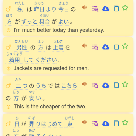
わたし
きのう
きょう
私
は
昨日
より
今日
の
ほう
ぐあい
方
が
ずっと
具合
が
よい
。
I'm much better today than yesterday.
だんせい
ほう
うわぎ
男性
の
方
は
上着
を
ちゃくよう
着用
して
ください
。
Jackets are requested for men.
ふた
二
つ
の
うち
で
は
こちら
ほう
やす
の
方
が
安
い
。
This is the cheaper of the two.
ひ
のぼ
ひがし
日
が
昇
りはじめて
東
ほう
あか