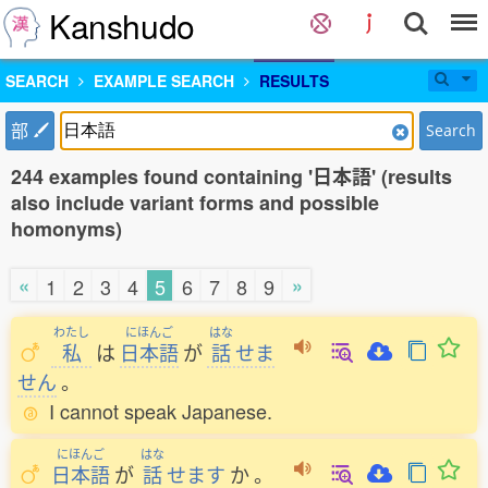
Kanshudo
SEARCH
EXAMPLE SEARCH
RESULTS
部
Search
244 examples found containing '日本語' (results
also include variant forms and possible
homonyms)
«
»
1
2
3
4
5
6
7
8
9
わたし
にほんご
はな
私
は
日本語
が
話
せま
せん
。
I cannot speak Japanese.
にほんご
はな
日本語
が
話
せます
か
。