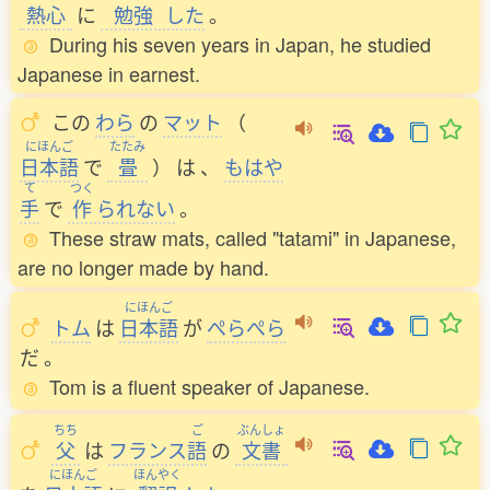
熱心
に
勉強
した
。
During his seven years in Japan, he studied
Japanese in earnest.
この
わら
の
マット
（
にほんご
たたみ
日本語
で
畳
）
は
、
もはや
て
つく
手
で
作
られない
。
These straw mats, called "tatami" in Japanese,
are no longer made by hand.
にほんご
トム
は
日本語
が
ぺらぺら
だ
。
Tom is a fluent speaker of Japanese.
ちち
ご
ぶんしょ
父
は
フランス
語
の
文書
にほんご
ほんやく