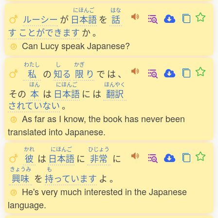
にほんご
はな
ルーシー
が
日本語
を
話
す
ことができます
か
。
Can Lucy speak Japanese?
わたし
し
かぎ
私
の
知
る
限
り
で
は
、
ほん
にほんご
ほんやく
その
本
は
日本語
に
は
翻訳
されていない
。
As far as I know, the book has never been
translated into Japanese.
かれ
にほんご
ひじょう
彼
は
日本語
に
非常
に
きょうみ
も
興味
を
持
っています
よ
。
He's very much interested in the Japanese
language.