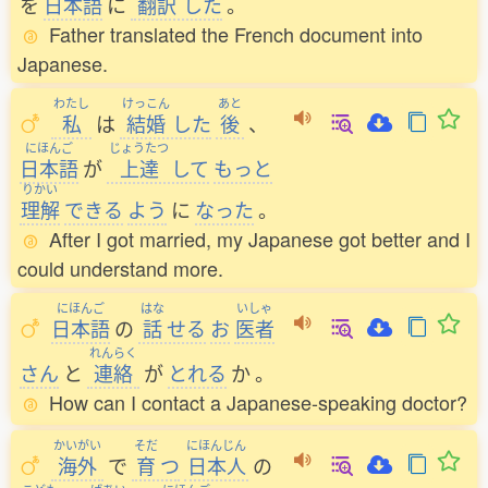
を
日本語
に
翻訳
した
。
Father translated the French document into
Japanese.
わたし
けっこん
あと
私
は
結婚
した
後
、
にほんご
じょうたつ
日本語
が
上達
して
もっと
りかい
理解
できる
よう
に
なった
。
After I got married, my Japanese got better and I
could understand more.
にほんご
はな
いしゃ
日本語
の
話
せる
お
医者
れんらく
さん
と
連絡
が
とれる
か
。
How can I contact a Japanese-speaking doctor?
かいがい
そだ
にほんじん
海外
で
育
つ
日本人
の