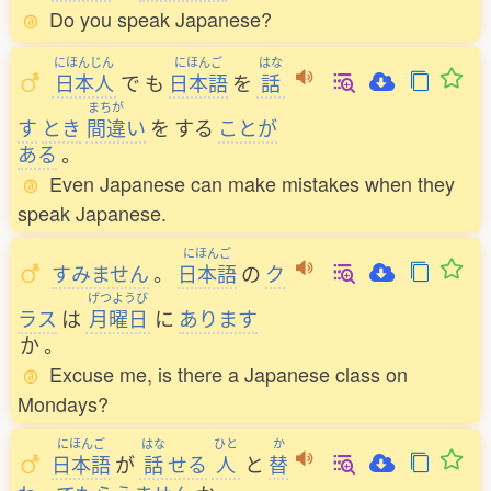
Do you speak Japanese?
にほんじん
にほんご
はな
日本人
で
も
日本語
を
話
まちが
す
とき
間違
い
を
する
ことが
ある
。
Even Japanese can make mistakes when they
speak Japanese.
にほんご
すみません
。
日本語
の
ク
げつようび
ラス
は
月曜日
に
あります
か
。
Excuse me, is there a Japanese class on
Mondays?
にほんご
はな
ひと
か
日本語
が
話
せる
人
と
替