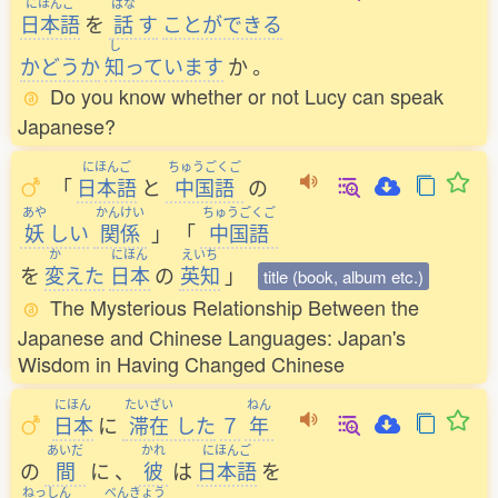
にほんご
はな
日本語
を
話
す
ことができる
し
かどうか
知
っています
か
。
Do you know whether or not Lucy can speak
Japanese?
にほんご
ちゅうごくご
「
日本語
と
中国語
の
あや
かんけい
ちゅうごくご
妖
しい
関係
」
「
中国語
か
にほん
えいち
を
変
えた
日本
の
英知
」
title (book, album etc.)
The Mysterious Relationship Between the
Japanese and Chinese Languages: Japan's
Wisdom in Having Changed Chinese
にほん
たいざい
ねん
日本
に
滞在
した
７
年
あいだ
かれ
にほんご
の
間
に
、
彼
は
日本語
を
ねっしん
べんきょう