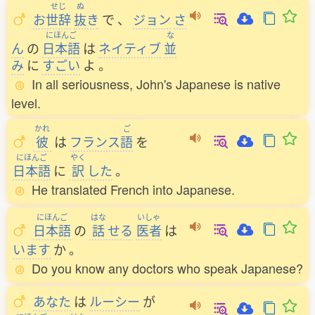
せじ
ぬ
お
世辞
抜
き
で
、
ジョン
さ
にほんご
な
ん
の
日本語
は
ネイティブ
並
み
に
すごい
よ
。
In all seriousness, John's Japanese is native
level.
かれ
ご
彼
は
フランス
語
を
にほんご
やく
日本語
に
訳
した
。
He translated French into Japanese.
にほんご
はな
いしゃ
日本語
の
話
せる
医者
は
います
か
。
Do you know any doctors who speak Japanese?
あなた
は
ルーシー
が