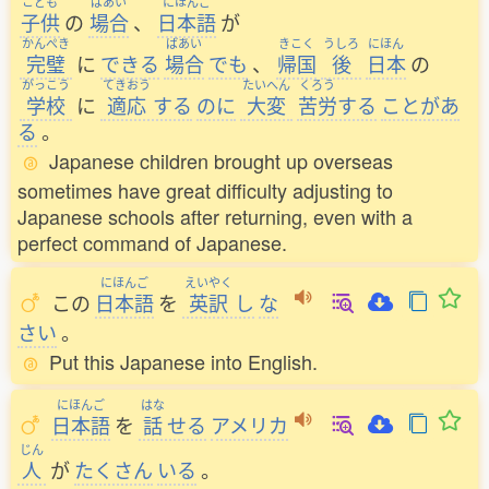
こども
ばあい
にほんご
子供
の
場合
、
日本語
が
かんぺき
ばあい
きこく
うしろ
にほん
完璧
に
できる
場合
でも
、
帰国
後
日本
の
がっこう
てきおう
たいへん
くろう
学校
に
適応
する
のに
大変
苦労
する
ことがあ
る
。
Japanese children brought up overseas
sometimes have great difficulty adjusting to
Japanese schools after returning, even with a
perfect command of Japanese.
にほんご
えいやく
この
日本語
を
英訳
し
な
さい
。
Put this Japanese into English.
にほんご
はな
日本語
を
話
せる
アメリカ
じん
人
が
たくさん
いる
。