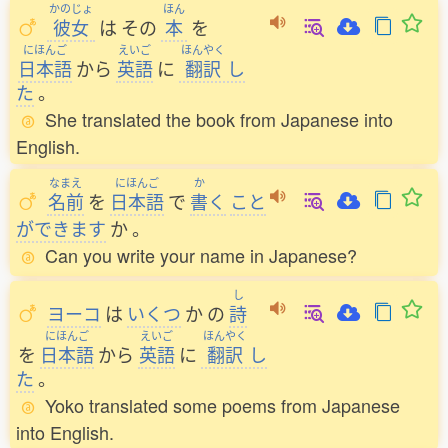
かのじょ
ほん
彼女
は
その
本
を
にほんご
えいご
ほんやく
日本語
から
英語
に
翻訳
し
た
。
She translated the book from Japanese into
English.
なまえ
にほんご
か
名前
を
日本語
で
書
く
こと
ができます
か
。
Can you write your name in Japanese?
し
ヨーコ
は
いくつ
か
の
詩
にほんご
えいご
ほんやく
を
日本語
から
英語
に
翻訳
し
た
。
Yoko translated some poems from Japanese
into English.