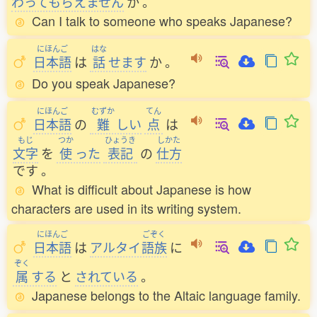
わってもらえません
か
。
Can I talk to someone who speaks Japanese?
にほんご
はな
日本語
は
話
せます
か
。
Do you speak Japanese?
にほんご
むずか
てん
日本語
の
難
しい
点
は
もじ
つか
ひょうき
しかた
文字
を
使
った
表記
の
仕方
です
。
What is difficult about Japanese is how
characters are used in its writing system.
にほんご
ごぞく
日本語
は
アルタイ
語族
に
ぞく
属
する
と
されている
。
Japanese belongs to the Altaic language family.