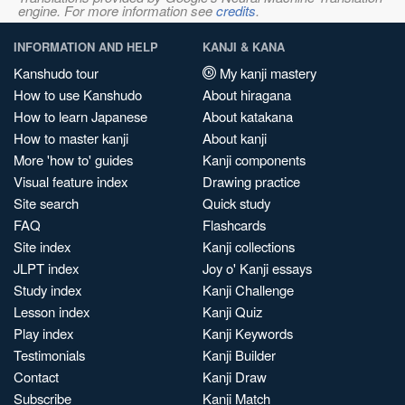
engine. For more information see
credits
.
INFORMATION AND HELP
KANJI & KANA
Kanshudo tour
My kanji mastery
How to use Kanshudo
About hiragana
How to learn Japanese
About katakana
How to master kanji
About kanji
More 'how to' guides
Kanji components
Visual feature index
Drawing practice
Site search
Quick study
FAQ
Flashcards
Site index
Kanji collections
JLPT index
Joy o' Kanji essays
Study index
Kanji Challenge
Lesson index
Kanji Quiz
Play index
Kanji Keywords
Testimonials
Kanji Builder
Contact
Kanji Draw
Subscribe
Kanji Match