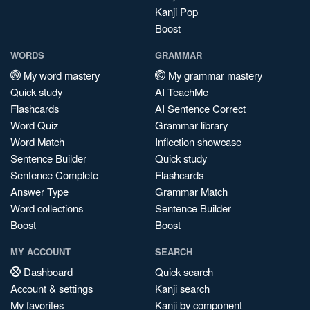
Kanji Pop
Boost
WORDS
GRAMMAR
My word mastery
My grammar mastery
Quick study
AI TeachMe
Flashcards
AI Sentence Correct
Word Quiz
Grammar library
Word Match
Inflection showcase
Sentence Builder
Quick study
Sentence Complete
Flashcards
Answer Type
Grammar Match
Word collections
Sentence Builder
Boost
Boost
MY ACCOUNT
SEARCH
Dashboard
Quick search
Account & settings
Kanji search
My favorites
Kanji by component