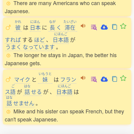
There are many Americans who can speak
Japanese.
かれ
にほん
なが
たいざい
彼
は
日本
に
長
く
滞在
にほんご
すれば
する
ほど
、
日本語
が
うまく
なっています
。
The longer he stays in Japan, the better his
Japanese gets.
いもうと
マイク
と
妹
は
フラン
ご
はな
にほんご
ス
語
が
話
せる
が
、
日本語
は
はな
話
せません
。
Mike and his sister can speak French, but they
can't speak Japanese.