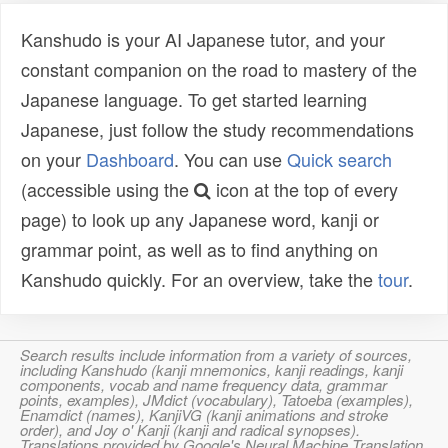
Kanshudo is your AI Japanese tutor, and your
constant companion on the road to mastery of the
Japanese language. To get started learning
Japanese, just follow the study recommendations
on your
Dashboard
. You can use
Quick search
(accessible using the
icon at the top of every
page) to look up any Japanese word, kanji or
grammar point, as well as to find anything on
Kanshudo quickly. For an overview, take the
tour
.
Search results include information from a variety of sources,
including Kanshudo (kanji mnemonics, kanji readings, kanji
components, vocab and name frequency data, grammar
points, examples), JMdict (vocabulary), Tatoeba (examples),
Enamdict (names), KanjiVG (kanji animations and stroke
order), and Joy o' Kanji (kanji and radical synopses).
Translations provided by Google's Neural Machine Translation