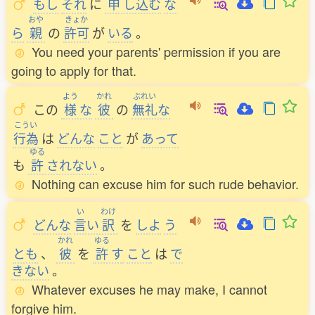
もし
それ
に
申
し
込
む
な
おや
きょか
ら
親
の
許可
が
いる
。
You need your parents' permission if you are
going to apply for that.
よう
かれ
ぶれい
この
様
な
彼
の
無礼
な
こうい
行為
は
どんな
こと
が
あって
ゆる
も
許
されない
。
Nothing can excuse him for such rude behavior.
い
わけ
どんな
言
い
訳
を
しよ
う
かれ
ゆる
とも
、
彼
を
許
す
こと
は
で
きない
。
Whatever excuses he may make, I cannot
forgive him.