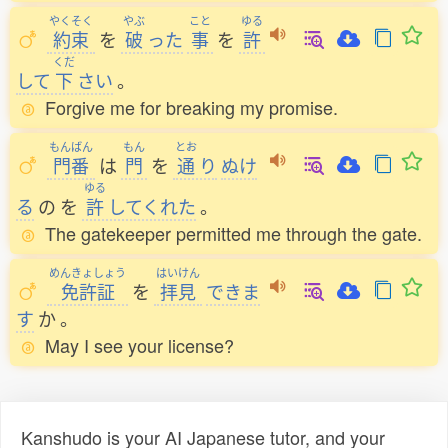
やくそく
やぶ
こと
ゆる
約束
を
破
った
事
を
許
くだ
して
下
さい
。
Forgive me for breaking my promise.
もんばん
もん
とお
門番
は
門
を
通
り
ぬけ
ゆる
る
の
を
許
してくれた
。
The gatekeeper permitted me through the gate.
めんきょしょう
はいけん
免許証
を
拝見
できま
す
か
。
May I see your license?
Kanshudo is your AI Japanese tutor, and your