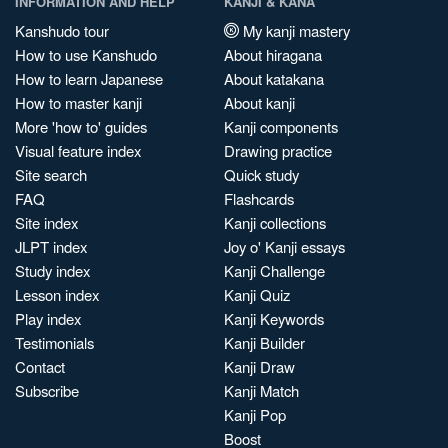
INFORMATION AND HELP
KANJI & KANA
Kanshudo tour
My kanji mastery
How to use Kanshudo
About hiragana
How to learn Japanese
About katakana
How to master kanji
About kanji
More 'how to' guides
Kanji components
Visual feature index
Drawing practice
Site search
Quick study
FAQ
Flashcards
Site index
Kanji collections
JLPT index
Joy o' Kanji essays
Study index
Kanji Challenge
Lesson index
Kanji Quiz
Play index
Kanji Keywords
Testimonials
Kanji Builder
Contact
Kanji Draw
Subscribe
Kanji Match
Kanji Pop
Boost