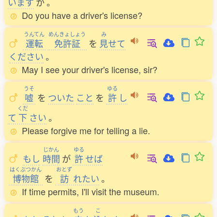
います
か
。
Do you have a driver's license?
うんてん
めんきょしょう
み
運転
免許証
を
見
せて
ください
。
May I see your driver's license, sir?
うそ
ゆる
嘘
を
ついた
こと
を
許
し
くだ
て
下
さい
。
Please forgive me for telling a lie.
じかん
ゆる
もし
時間
が
許
せば
はくぶつかん
おとず
博物館
を
訪
れたい
。
If time permits, I'll visit the museum.
もう
こ