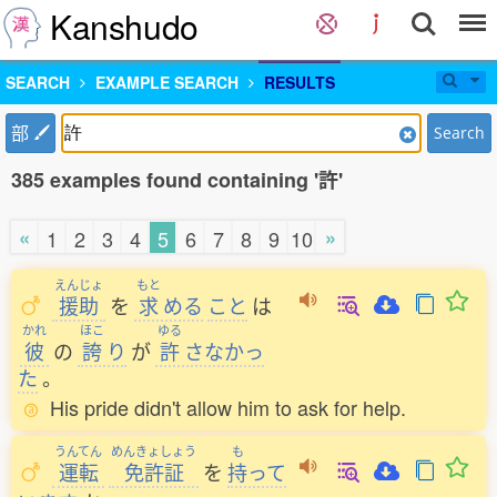
Kanshudo
SEARCH
EXAMPLE SEARCH
RESULTS
部
Search
385 examples found containing '許'
«
»
1
2
3
4
5
6
7
8
9
10
えんじょ
もと
援助
を
求
める
こと
は
かれ
ほこ
ゆる
彼
の
誇
り
が
許
さなかっ
た
。
His pride didn't allow him to ask for help.
うんてん
めんきょしょう
も
運転
免許証
を
持
って