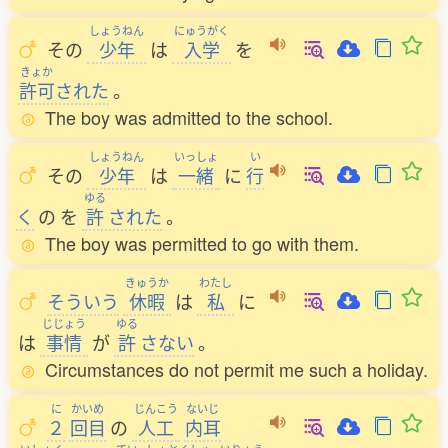
しょうねん
にゅうがく
その
少年
は
入学
を
きょか
許可
された
。
The boy was admitted to the school.
しょうねん
いっしょ
い
その
少年
は
一緒
に
行
ゆる
く
の
を
許
された
。
The boy was permitted to go with them.
きゅうか
わたし
そういう
休暇
は
私
に
じじょう
ゆる
は
事情
が
許
さない
。
Circumstances do not permit me such a holiday.
に
かいめ
じんこう
ないじ
２
回目
の
人工
内耳