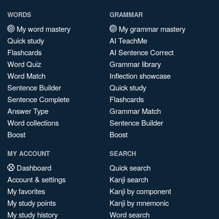
WORDS
GRAMMAR
My word mastery
My grammar mastery
Quick study
AI TeachMe
Flashcards
AI Sentence Correct
Word Quiz
Grammar library
Word Match
Inflection showcase
Sentence Builder
Quick study
Sentence Complete
Flashcards
Answer Type
Grammar Match
Word collections
Sentence Builder
Boost
Boost
MY ACCOUNT
SEARCH
Dashboard
Quick search
Account & settings
Kanji search
My favorites
Kanji by component
My study points
Kanji by mnemonic
My study history
Word search