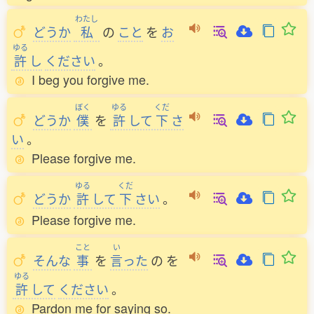
わたし
どうか
私
の
こと
を
お
ゆる
許
し
ください
。
I beg you forgive me.
ぼく
ゆる
くだ
どうか
僕
を
許
して
下
さ
い
。
Please forgive me.
ゆる
くだ
どうか
許
して
下
さい
。
Please forgive me.
こと
い
そんな
事
を
言
った
の
を
ゆる
許
して
ください
。
Pardon me for saying so.