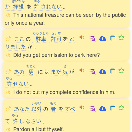
はいかん
ゆる
か
拝観
を
許
されない
。
This national treasure can be seen by the public
only once a year.
ちゅうしゃ
きょか
ここ
の
駐車
許可
を
と
りました
か
。
Did you get permission to park here?
おとこ
き
あの
男
に
は
まだ
気
が
ゆる
許
せない
。
I do not put my complete confidence in him.
いがい
もの
あなた
以外
の
者
を
すべ
ゆる
て
許
し
なさい
。
Pardon all but thyself.