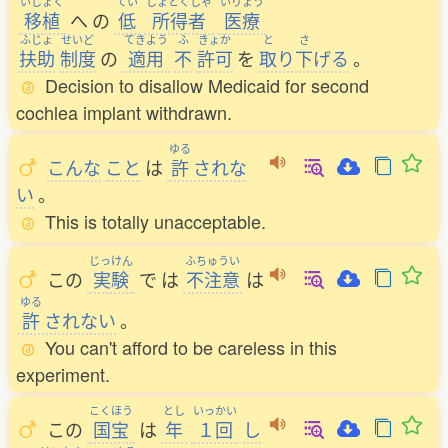
いしょく
てい
しょとくしゃ
いりょう
移植
へ
の
低
所得者
医療
ふじょ
せいど
てきよう
ふ
きょか
と
さ
扶助
制度
の
適用
不
許可
を
取
り
下
げる
。
Decision to disallow Medicaid for second
cochlea implant withdrawn.
ゆる
こんな
こと
は
許
されな
い
。
This is totally unacceptable.
じっけん
ふちゅうい
この
実験
で
は
不注意
は
ゆる
許
されない
。
You can't afford to be careless in this
experiment.
こくほう
とし
いっかい
この
国宝
は
年
１回
し