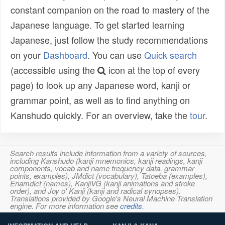
constant companion on the road to mastery of the
Japanese language. To get started learning
Japanese, just follow the study recommendations
on your
Dashboard
. You can use
Quick search
(accessible using the
icon at the top of every
page) to look up any Japanese word, kanji or
grammar point, as well as to find anything on
Kanshudo quickly. For an overview, take the
tour
.
Search results include information from a variety of sources,
including Kanshudo (kanji mnemonics, kanji readings, kanji
components, vocab and name frequency data, grammar
points, examples), JMdict (vocabulary), Tatoeba (examples),
Enamdict (names), KanjiVG (kanji animations and stroke
order), and Joy o' Kanji (kanji and radical synopses).
Translations provided by Google's Neural Machine Translation
engine. For more information see
credits
.