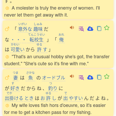
す
。
A molester is truly the enemy of women. I'll
never let them get away with it.
いがい
しゅみ
「
意外
な
趣味
だ
てんこうせい
おれ
な
・
・
・
転校生
」
「
俺
かわい
ゆる
は
可愛
い
から
許
す
」
"That's an unusual hobby she's got, the transfer
student." "She's cute so it's fine with me."
つま
さかな
妻
は
魚
の
オードブル
す
つ
が
好
き
だ
から
ね
、
釣
り
に
でか
ゆる
で
出掛
ける
とき
は
お
許
し
が
出
やすい
ん
だ
よ
ね
。
My wife loves fish hors d'oeuvre, so it's easier
for me to get a kitchen pass for my fishing.