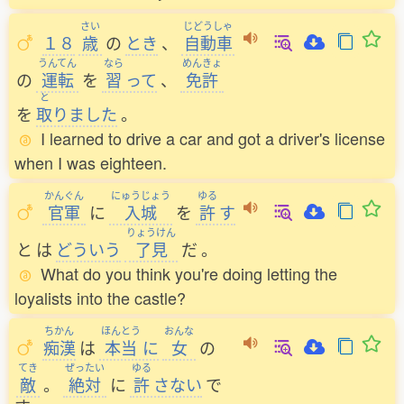
さい
じどうしゃ
１８
歳
の
とき
、
自動車
うんてん
なら
めんきょ
の
運転
を
習
って
、
免許
と
を
取
りました
。
I learned to drive a car and got a driver's license
when I was eighteen.
かんぐん
にゅうじょう
ゆる
官軍
に
入城
を
許
す
りょうけん
と
は
どういう
了見
だ
。
What do you think you're doing letting the
loyalists into the castle?
ちかん
ほんとう
おんな
痴漢
は
本当
に
女
の
てき
ぜったい
ゆる
敵
。
絶対
に
許
さない
で