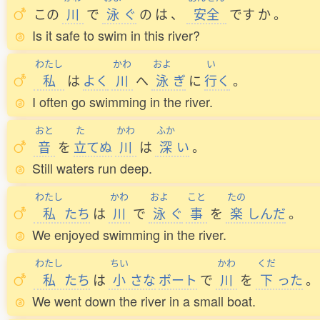
この
川
で
泳
ぐ
の
は
、
安全
です
か
。
Is it safe to swim in this river?
わたし
かわ
およ
い
私
は
よく
川
へ
泳
ぎ
に
行
く
。
I often go swimming in the river.
おと
た
かわ
ふか
音
を
立
てぬ
川
は
深
い
。
Still waters run deep.
わたし
かわ
およ
こと
たの
私
たち
は
川
で
泳
ぐ
事
を
楽
しんだ
。
We enjoyed swimming in the river.
わたし
ちい
かわ
くだ
私
たち
は
小
さな
ボート
で
川
を
下
った
。
We went down the river in a small boat.