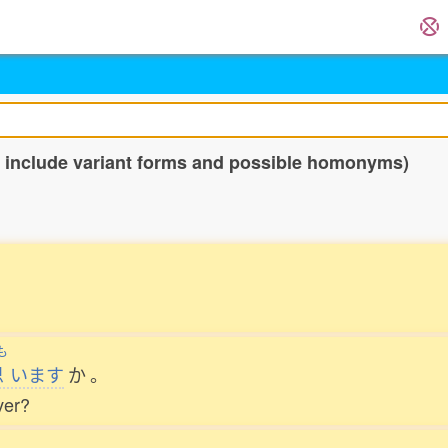
o include variant forms and possible homonyms)
も
思
います
か
。
ver?