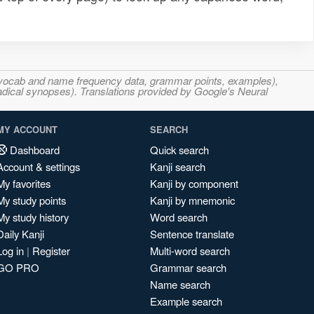
s, vocab and name frequency data, grammar points, examples),
adical synopses). Translations provided by Google's Neural
MY ACCOUNT
SEARCH
Dashboard
Quick search
Account & settings
Kanji search
My favorites
Kanji by component
My study points
Kanji by mnemonic
My study history
Word search
Daily Kanji
Sentence translate
Log in
|
Register
Multi-word search
GO PRO
Grammar search
Name search
Example search