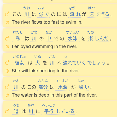
かわ
およ
なが
はや
この
川
は
泳
ぐ
の
に
は
流
れ
が
速
すぎる
。
The river flows too fast to swim in.
わたし
かわ
なか
すいえい
たの
私
は
川
の
中
で
の
水泳
を
楽
しんだ
。
I enjoyed swimming in the river.
かのじょ
いぬ
かわ
つ
彼女
は
犬
を
川
へ
連
れていく
でしょう
。
She will take her dog to the river.
かわ
ぶぶん
すいしん
ふか
川
の
この
部分
は
水深
が
深
い
。
The water is deep in this part of the river.
みち
かわ
へいこう
道
は
川
に
平行
している
。