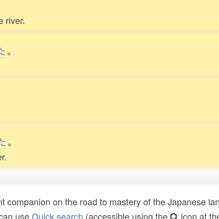
 river.
た
。
。
た
。
r.
t companion on the road to mastery of the Japanese lang
 can use
Quick search
(accessible using the
icon at th