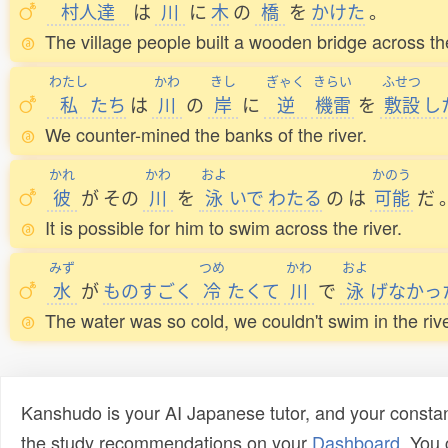
村人達
は
川
に
木
の
橋
を
かけた
。
The village people built a wooden bridge across the
わたし
かわ
きし
ぎゃく
きらい
ふせつ
私
たち
は
川
の
岸
に
逆
機雷
を
敷設
し
We counter-mined the banks of the river.
かれ
かわ
およ
かのう
彼
が
その
川
を
泳
いで
わたる
の
は
可能
だ
It is possible for him to swim across the river.
みず
つめ
かわ
およ
水
が
ものすごく
冷
たくて
川
で
泳
げなかっ
The water was so cold, we couldn't swim in the rive
Kanshudo is your AI Japanese tutor, and your constan
the study recommendations on your
Dashboard
. You