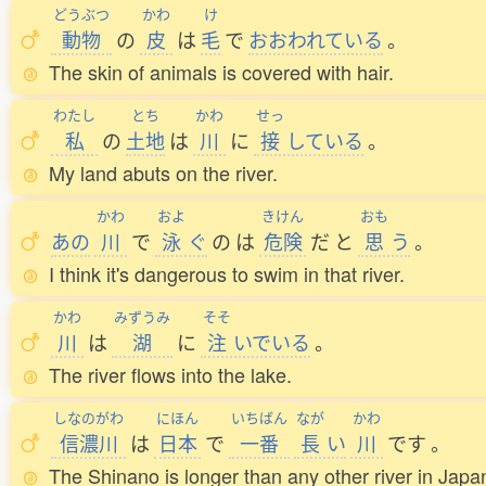
どうぶつ
かわ
け
動物
の
皮
は
毛
で
おおわれている
。
The skin of animals is covered with hair.
わたし
とち
かわ
せっ
私
の
土地
は
川
に
接
している
。
My land abuts on the river.
かわ
およ
きけん
おも
あの
川
で
泳
ぐ
の
は
危険
だ
と
思
う
。
I think it's dangerous to swim in that river.
かわ
みずうみ
そそ
川
は
湖
に
注
いでいる
。
The river flows into the lake.
しなのがわ
にほん
いちばん
なが
かわ
信濃川
は
日本
で
一番
長
い
川
です
。
The Shinano is longer than any other river in Japa