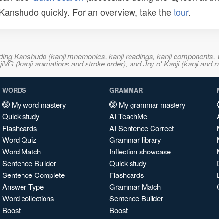
n Kanshudo quickly. For an overview, take the
tour
.
ncluding Kanshudo (kanji mnemonics, kanji readings, kanji component
VG (kanji animations and stroke order), and Joy o' Kanji (kanji and r
WORDS
GRAMMAR
My word mastery
My grammar mastery
Quick study
AI TeachMe
Flashcards
AI Sentence Correct
Word Quiz
Grammar library
Word Match
Inflection showcase
Sentence Builder
Quick study
Sentence Complete
Flashcards
Answer Type
Grammar Match
Word collections
Sentence Builder
Boost
Boost