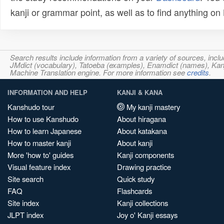
kanji or grammar point, as well as to find anything o
Search results include information from a variety of sources, i
JMdict (vocabulary), Tatoeba (examples), Enamdict (names), Kanji
Machine Translation engine. For more information see
credits
.
INFORMATION AND HELP
KANJI & KANA
Kanshudo tour
My kanji mastery
How to use Kanshudo
About hiragana
How to learn Japanese
About katakana
How to master kanji
About kanji
More 'how to' guides
Kanji components
Visual feature index
Drawing practice
Site search
Quick study
FAQ
Flashcards
Site index
Kanji collections
JLPT index
Joy o' Kanji essays