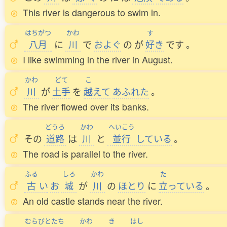
This river is dangerous to swim in.
はちがつ
かわ
す
八月
に
川
で
およぐ
の
が
好
き
です
。
I like swimming in the river in August.
かわ
どて
こ
川
が
土手
を
越
えて
あふれた
。
The river flowed over its banks.
どうろ
かわ
へいこう
その
道路
は
川
と
並行
している
。
The road is parallel to the river.
ふる
しろ
かわ
た
古
い
お
城
が
川
の
ほとり
に
立
っている
。
An old castle stands near the river.
むらびとたち
かわ
き
はし