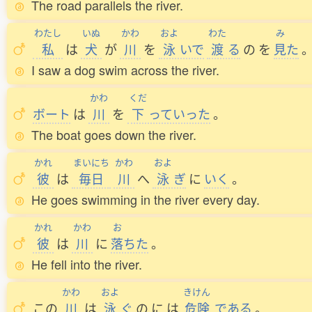
The road parallels the river.
わたし
いぬ
かわ
およ
わた
み
私
は
犬
が
川
を
泳
いで
渡
る
の
を
見
た
I saw a dog swim across the river.
かわ
くだ
ボート
は
川
を
下
っていった
。
The boat goes down the river.
かれ
まいにち
かわ
およ
彼
は
毎日
川
へ
泳
ぎ
に
いく
。
He goes swimming in the river every day.
かれ
かわ
お
彼
は
川
に
落
ちた
。
He fell into the river.
かわ
およ
きけん
この
川
は
泳
ぐ
の
に
は
危険
である
。