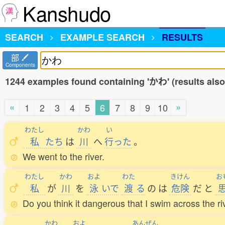
Kanshudo
SEARCH
EXAMPLE SEARCH
RESULTS
部
Components
1244 examples found containing 'かわ' (results als
«
»
1
2
3
4
5
6
7
8
9
10
わたし
かわ
い
私
たち
は
川
へ
行
った
。
We went to the river.
わたし
かわ
およ
わた
きけん
お
私
が
川
を
泳
いで
渡
る
の
は
危険
だ
と
Do you think it dangerous that I swim across the ri
かわ
およ
あんぜん