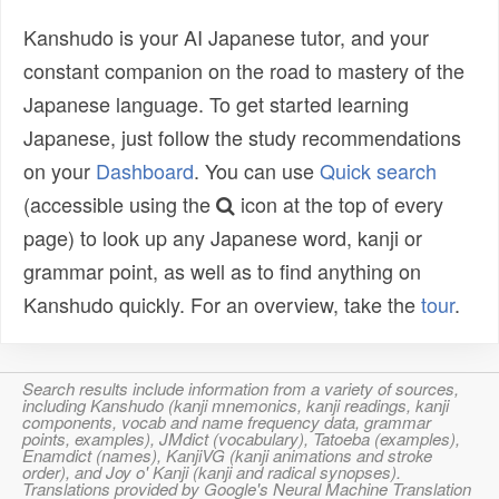
Kanshudo is your AI Japanese tutor, and your
constant companion on the road to mastery of the
Japanese language. To get started learning
Japanese, just follow the study recommendations
on your
Dashboard
. You can use
Quick search
(accessible using the
icon at the top of every
page) to look up any Japanese word, kanji or
grammar point, as well as to find anything on
Kanshudo quickly. For an overview, take the
tour
.
Search results include information from a variety of sources,
including Kanshudo (kanji mnemonics, kanji readings, kanji
components, vocab and name frequency data, grammar
points, examples), JMdict (vocabulary), Tatoeba (examples),
Enamdict (names), KanjiVG (kanji animations and stroke
order), and Joy o' Kanji (kanji and radical synopses).
Translations provided by Google's Neural Machine Translation