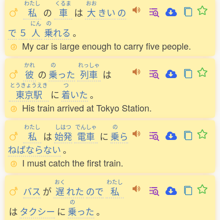
わたし
くるま
おお
私
の
車
は
大
きい
の
にん
の
で
５
人
乗
れる
。
My car is large enough to carry five people.
かれ
の
れっしゃ
彼
の
乗
った
列車
は
とうきょうえき
つ
東京駅
に
着
いた
。
His train arrived at Tokyo Station.
わたし
しはつ
でんしゃ
の
私
は
始発
電車
に
乗
ら
ねばならない
。
I must catch the first train.
おく
わたし
バス
が
遅
れた
ので
私
の
は
タクシー
に
乗
った
。