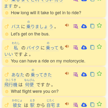
ます
か
。
How long will it take to get in to ride?
の
バス
に
乗
りましょ
う
。
Let's get on the bus.
わたし
の
私
の
バイク
に
乗
って
も
いい
です
よ
。
You can have a ride on my motorcycle.
の
あなた
の
乗
ってきた
ひこうき
なんびん
飛行機
は
何便
です
か
。
What flight were you on?
かのじょ
えき
じたく
彼女
は
駅
から
自宅
ま