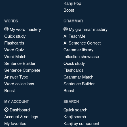
Kanji Pop
Boost
WORDS
GRAMMAR
My word mastery
My grammar mastery
Quick study
AI TeachMe
Flashcards
AI Sentence Correct
Word Quiz
Grammar library
Word Match
Inflection showcase
Sentence Builder
Quick study
Sentence Complete
Flashcards
Answer Type
Grammar Match
Word collections
Sentence Builder
Boost
Boost
MY ACCOUNT
SEARCH
Dashboard
Quick search
Account & settings
Kanji search
My favorites
Kanji by component