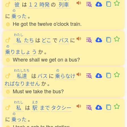
彼
は
１２
時発
の
列車
の
に
乗
った
。
He got the twelve o'clock train.
わたし
私
たち
は
どこ
で
バス
に
の
乗
りましょ
う
か
。
Where shall we get on a bus?
わたしたち
の
私達
は
バス
に
乗
らなけ
ればなりません
か
。
Must we take the bus?
わたし
えき
私
は
駅
まで
タクシー
の
に
乗
った
。
I took a cab to the station.