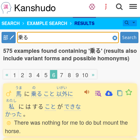
Kanshudo
SEARCH
EXAMPLE SEARCH
RESULTS
部
Search
575 examples found containing '乗る' (results also
include variant forms and possible homonyms)
«
»
1
2
3
4
5
6
7
8
9
10
うま
の
いがい
馬
に
乗
る
こと
以外
に
わたし
私
に
は
する
こと
が
できな
かった
。
There was nothing for me to do but mount the
horse.