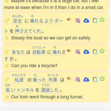
Maybe it's because it is a large car, but I feel
more at ease when I'm in it than I do in a small car.
あんぜん
の
安全
に
乗
れる
よう
ボー
お
ト
を
押
さえてくれ
。
Steady the boat so we can get on safely.
じてんしゃ
の
あなた
は
自転車
に
乗
れま
す
か
。
Can you ride a bicycle?
わたしたち
の
れっしゃ
私達
の
乗
った
列車
は
なが
つうか
長
い
トンネル
を
通過
した
。
Our train went through a long tunnel.