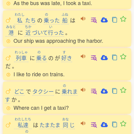
As the bus was late, I took a taxi.
わたし
の
ふね
私
たち
の
乗
った
船
は
みなと
ちか
い
港
に
近
づいて
行
った
。
Our ship was approaching the harbor.
れっしゃ
の
す
列車
に
乗
る
の
が
好
き
だ
。
I like to ride on trains.
の
どこ
で
タクシー
に
乗
れま
す
か
。
Where can I get a taxi?
わたしたち
おな
私達
は
たまたま
同
じ
の