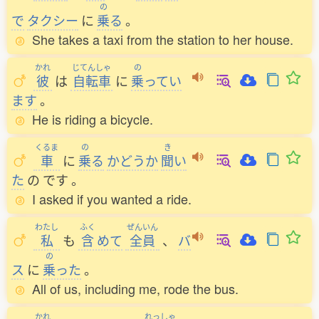
の
で
タクシー
に
乗
る
。
She takes a taxi from the station to her house.
かれ
じてんしゃ
の
彼
は
自転車
に
乗
ってい
ます
。
He is riding a bicycle.
くるま
の
き
車
に
乗
る
かどうか
聞
い
た
の
です
。
I asked if you wanted a ride.
わたし
ふく
ぜんいん
私
も
含
めて
全員
、
バ
の
ス
に
乗
った
。
All of us, including me, rode the bus.
かれ
れっしゃ