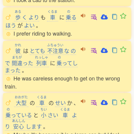
ある
くるま
の
歩
く
より
も
車
に
乗
る
ほう
が
よい
。
I prefer riding to walking.
かれ
ふちゅうい
彼
は
とても
不注意
な
の
まちが
れっしゃ
の
で
間違
った
列車
に
乗
ってし
まった
。
He was careless enough to get on the wrong
train.
おおがた
くるま
大型
の
車
の
せい
か
、
の
ちい
くるま
乗
っている
と
小
さい
車
よ
あんしん
り
安心
します
。