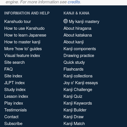
engine. For more information see
credits
.
INFORMATION AND HELP
KANJI & KANA
Kanshudo tour
My kanji mastery
How to use Kanshudo
About hiragana
How to learn Japanese
About katakana
How to master kanji
About kanji
More 'how to' guides
Kanji components
Visual feature index
Drawing practice
Site search
Quick study
FAQ
Flashcards
Site index
Kanji collections
JLPT index
Joy o' Kanji essays
Study index
Kanji Challenge
Lesson index
Kanji Quiz
Play index
Kanji Keywords
Testimonials
Kanji Builder
Contact
Kanji Draw
Subscribe
Kanji Match