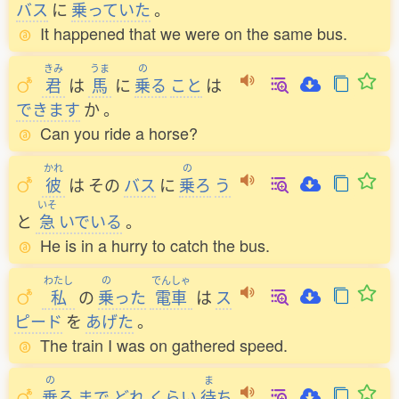
バス
に
乗
っていた
。
It happened that we were on the same bus.
きみ
うま
の
君
は
馬
に
乗
る
こと
は
できます
か
。
Can you ride a horse?
かれ
の
彼
は
その
バス
に
乗
ろ
う
いそ
と
急
いでいる
。
He is in a hurry to catch the bus.
わたし
の
でんしゃ
私
の
乗
った
電車
は
ス
ピード
を
あげた
。
The train I was on gathered speed.
の
ま
乗
る
まで
どれ
くらい
待
ち