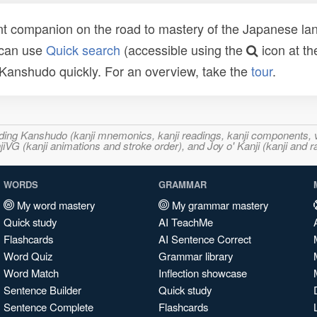
t companion on the road to mastery of the Japanese lang
 can use
Quick search
(accessible using the
icon at th
n Kanshudo quickly. For an overview, take the
tour
.
ncluding Kanshudo (kanji mnemonics, kanji readings, kanji component
VG (kanji animations and stroke order), and Joy o' Kanji (kanji and r
WORDS
GRAMMAR
My word mastery
My grammar mastery
Quick study
AI TeachMe
Flashcards
AI Sentence Correct
Word Quiz
Grammar library
Word Match
Inflection showcase
Sentence Builder
Quick study
Sentence Complete
Flashcards