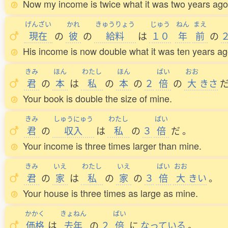
Now my income is twice what it was two years ago
げんざい
かれ
きゅうりょう
じゅう
ねん
まえ
現在
の
彼
の
給料
は
１０
年
前
の
His income is now double what it was ten years ag
きみ
ほん
わたし
ほん
ばい
おお
君
の
本
は
私
の
本
の
２
倍
の
大
きさ
Your book is double the size of mine.
きみ
しゅうにゅう
わたし
ばい
君
の
収入
は
私
の
３
倍
だ
。
Your income is three times larger than mine.
きみ
いえ
わたし
いえ
ばい
おお
君
の
家
は
私
の
家
の
３
倍
大
きい
。
Your house is three times as large as mine.
かかく
きょねん
ばい
価格
は
去年
の
２
倍
に
なっている
。