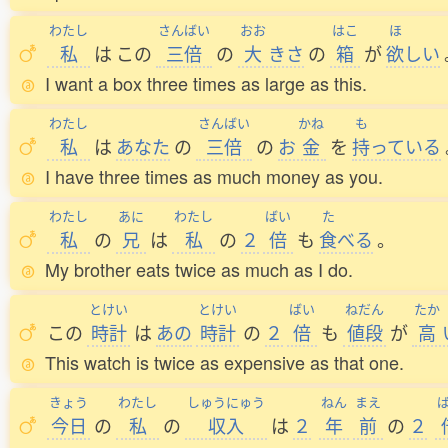
わたし
さんばい
おお
はこ
ほ
私
は
この
三倍
の
大
きさ
の
箱
が
欲
しい
I want a box three times as large as this.
わたし
さんばい
かね
も
私
は
あなた
の
三倍
の
お
金
を
持
っている
I have three times as much money as you.
わたし
あに
わたし
ばい
た
私
の
兄
は
私
の
２
倍
も
食
べる
。
My brother eats twice as much as I do.
とけい
とけい
ばい
ねだん
たか
この
時計
は
あの
時計
の
２
倍
も
値段
が
高
This watch is twice as expensive as that one.
きょう
わたし
しゅうにゅう
ねん
まえ
今日
の
私
の
収入
は
２
年
前
の
２