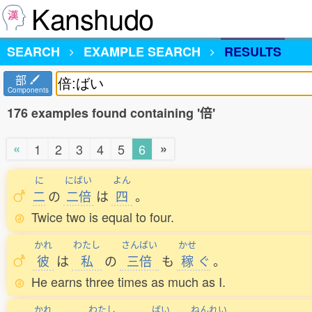
Kanshudo
SEARCH
EXAMPLE SEARCH
RESULTS
部
Components
176 examples found containing '倍'
«
»
1
2
3
4
5
6
に
にばい
よん
二
の
二倍
は
四
。
Twice two is equal to four.
かれ
わたし
さんばい
かせ
彼
は
私
の
三倍
も
稼
ぐ
。
He earns three times as much as I.
かれ
わたし
ばい
ねんれい