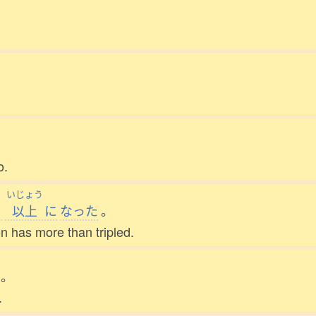
o.
い
いじょう
以上
に
なった
。
on has more than tripled.
。
.