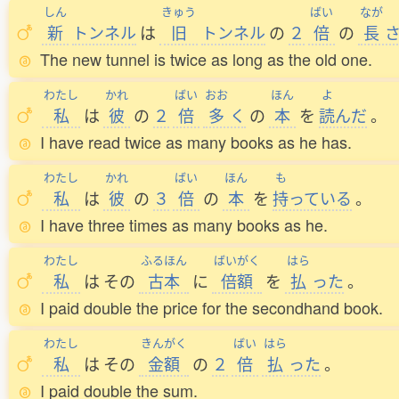
しん
きゅう
ばい
なが
新
トンネル
は
旧
トンネル
の
２
倍
の
長
The new tunnel is twice as long as the old one.
わたし
かれ
ばい
おお
ほん
よ
私
は
彼
の
２
倍
多
く
の
本
を
読
んだ
。
I have read twice as many books as he has.
わたし
かれ
ばい
ほん
も
私
は
彼
の
３
倍
の
本
を
持
っている
。
I have three times as many books as he.
わたし
ふるほん
ばいがく
はら
私
は
その
古本
に
倍額
を
払
った
。
I paid double the price for the secondhand book.
わたし
きんがく
ばい
はら
私
は
その
金額
の
２
倍
払
った
。
I paid double the sum.