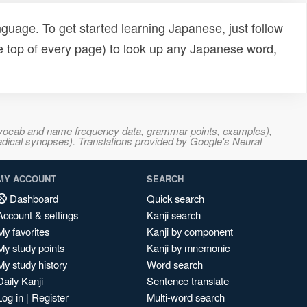
uage. To get started learning Japanese, just follow
e top of every page) to look up any Japanese word,
s, vocab and name frequency data, grammar points, examples),
adical synopses). Translations provided by Google's Neural
MY ACCOUNT
SEARCH
Dashboard
Quick search
Account & settings
Kanji search
My favorites
Kanji by component
My study points
Kanji by mnemonic
My study history
Word search
Daily Kanji
Sentence translate
Log in
|
Register
Multi-word search