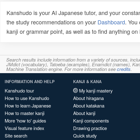
Kanshudo is your AI Japanese tutor, and your constan
the study recommendations on your
Dashboard
. You
kanji or grammar point, as well as to find anything o
Search results include information from a variety of sources, i
JMdict (vocabulary), Tatoeba (examples), Enamdict (names), Kanji
Machine Translation engine. For more information see
credits
.
INFORMATION AND HELP
KANJI & KANA
Kanshudo tour
My kanji mastery
How to use Kanshudo
About hiragana
How to learn Japanese
About katakana
How to master kanji
About kanji
More 'how to' guides
Kanji components
Visual feature index
Drawing practice
Site search
Quick study