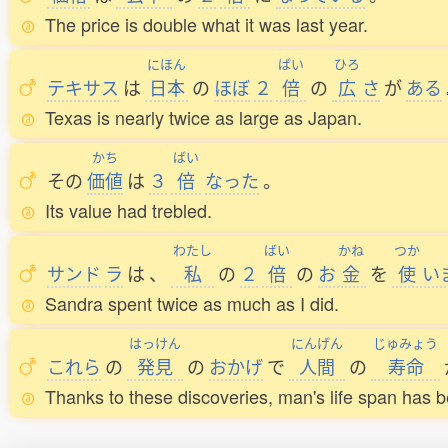
The price is double what it was last year.
にほん
ばい
ひろ
テキサス
は
日本
の
ほぼ
２
倍
の
広
さ
が
ある
Texas is nearly twice as large as Japan.
かち
ばい
その
価値
は
３
倍
なった
。
Its value had trebled.
わたし
ばい
かね
つか
サンド
ラ
は
、
私
の
２
倍
の
お
金
を
使
い
Sandra spent twice as much as I did.
はっけん
にんげん
じゅみょう
これら
の
発見
の
おかげ
で
人間
の
寿命
Thanks to these discoveries, man's life span has 