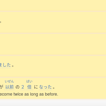
。
ました
。
いぜん
ばい
が
以前
の
２
倍
に
なった
。
become twice as long as before.