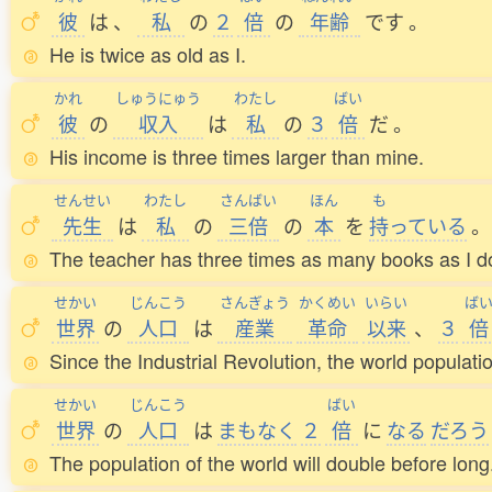
彼
は
、
私
の
２
倍
の
年齢
です
。
He is twice as old as I.
かれ
しゅうにゅう
わたし
ばい
彼
の
収入
は
私
の
３
倍
だ
。
His income is three times larger than mine.
せんせい
わたし
さんばい
ほん
も
先生
は
私
の
三倍
の
本
を
持
っている
。
The teacher has three times as many books as I d
せかい
じんこう
さんぎょう
かくめい
いらい
ば
世界
の
人口
は
産業
革命
以来
、
３
倍
Since the Industrial Revolution, the world populati
せかい
じんこう
ばい
世界
の
人口
は
まもなく
２
倍
に
なる
だろう
The population of the world will double before long