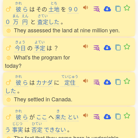
かれ
とち
彼
ら
は
その
土地
を
９０
まん
えん
さてい
０
万
円
と
査定
した
。
They assessed the land at nine million yen.
きょう
よてい
今日
の
予定
は
？
What's the program for
today?
かれ
ていじゅう
彼
ら
は
カナダ
に
定住
した
。
They settled in Canada.
かれ
き
彼
ら
が
ここ
へ
来
た
とい
じじつ
ひてい
う
事実
は
否定
できない
。
The fact that they came here is undeniable.