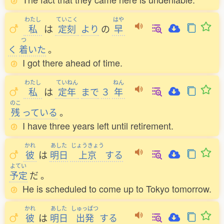
わたし
ていこく
はや
私
は
定刻
より
の
早
つ
く
着
いた
。
I got there ahead of time.
わたし
ていねん
ねん
私
は
定年
まで
３
年
のこ
残
っている
。
I have three years left until retirement.
かれ
あした
じょうきょう
彼
は
明日
上京
する
よてい
予定
だ
。
He is scheduled to come up to Tokyo tomorrow.
かれ
あした
しゅっぱつ
彼
は
明日
出発
する