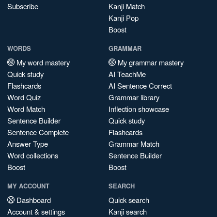
Subscribe
Kanji Match
Kanji Pop
Boost
WORDS
GRAMMAR
My word mastery
My grammar mastery
Quick study
AI TeachMe
Flashcards
AI Sentence Correct
Word Quiz
Grammar library
Word Match
Inflection showcase
Sentence Builder
Quick study
Sentence Complete
Flashcards
Answer Type
Grammar Match
Word collections
Sentence Builder
Boost
Boost
MY ACCOUNT
SEARCH
Dashboard
Quick search
Account & settings
Kanji search