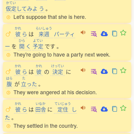
かてい
仮定
してみよ
う
。
Let's suppose that she is here.
かれ
らいしゅう
彼
ら
は
来週
パーティ
ひら
よてい
ー
を
開
く
予定
です
。
They're going to have a party next week.
かれ
かれ
けってい
彼
ら
は
彼
の
決定
に
はら
た
腹
が
立
った
。
They were angered at his decision.
かれ
いなか
ていじゅう
彼
ら
は
田舎
に
定住
し
た
。
They settled in the country.