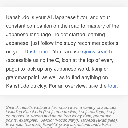
Kanshudo is your AI Japanese tutor, and your
constant companion on the road to mastery of the
Japanese language. To get started learning
Japanese, just follow the study recommendations
on your
Dashboard
. You can use
Quick search
(accessible using the
icon at the top of every
page) to look up any Japanese word, kanji or
grammar point, as well as to find anything on
Kanshudo quickly. For an overview, take the
tour
.
Search results include information from a variety of sources,
including Kanshudo (kanji mnemonics, kanji readings, kanji
components, vocab and name frequency data, grammar
points, examples), JMdict (vocabulary), Tatoeba (examples),
Enamdict (names), KanjiVG (kanji animations and stroke