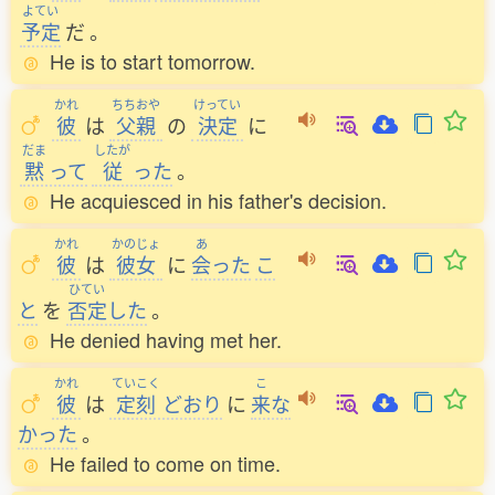
よてい
予定
だ
。
He is to start tomorrow.
かれ
ちちおや
けってい
彼
は
父親
の
決定
に
だま
したが
黙
って
従
った
。
He acquiesced in his father's decision.
かれ
かのじょ
あ
彼
は
彼女
に
会
った
こ
ひてい
と
を
否定
した
。
He denied having met her.
かれ
ていこく
こ
彼
は
定刻
どおり
に
来
な
かった
。
He failed to come on time.