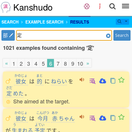
Kanshudo
SEARCH
EXAMPLE SEARCH
RESULTS
部
Search
1021 examples found containing '定'
«
»
1
2
3
4
5
6
7
8
9
10
かのじょ
まと
彼女
は
的
に
ねらい
を
さだ
定
めた
。
She aimed at the target.
かのじょ
こんげつ
あか
彼女
は
今月
赤
ちゃん
う
よてい
が
生
まれる
予定
です
。