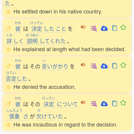
た
。
He settled down in his native country.
かれ
けってい
彼
は
決定
した
こと
を
くわ
せつめい
詳
しく
説明
してくれた
。
He explained at length what had been decided.
かれ
い
彼
は
その
言
いがかり
を
ひてい
否定
した
。
He denied the accusation.
かれ
けってい
彼
は
その
決定
について
しんちょう
か
慎重
さ
が
欠
けていた
。
He was incautious in regard to the decision.