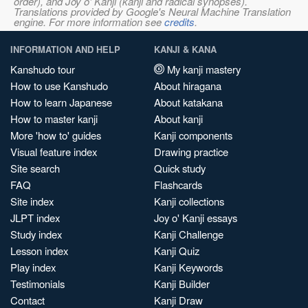
order), and Joy o' Kanji (kanji and radical synopses).
Translations provided by Google's Neural Machine Translation
engine. For more information see
credits
.
INFORMATION AND HELP
KANJI & KANA
Kanshudo tour
My kanji mastery
How to use Kanshudo
About hiragana
How to learn Japanese
About katakana
How to master kanji
About kanji
More 'how to' guides
Kanji components
Visual feature index
Drawing practice
Site search
Quick study
FAQ
Flashcards
Site index
Kanji collections
JLPT index
Joy o' Kanji essays
Study index
Kanji Challenge
Lesson index
Kanji Quiz
Play index
Kanji Keywords
Testimonials
Kanji Builder
Contact
Kanji Draw