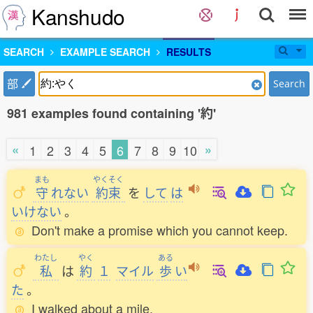
Kanshudo
SEARCH
EXAMPLE SEARCH
RESULTS
部
Search
981 examples found containing '約'
«
»
1
2
3
4
5
6
7
8
9
10
まも
やくそく
守
れない
約束
を
して
は
いけない
。
Don't make a promise which you cannot keep.
わたし
やく
ある
私
は
約
１
マイル
歩
い
た
。
I walked about a mile.