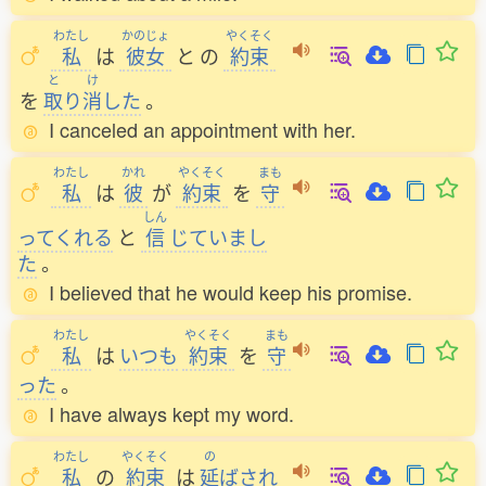
わたし
かのじょ
やくそく
私
は
彼女
と
の
約束
と
け
を
取
り
消
した
。
I canceled an appointment with her.
わたし
かれ
やくそく
まも
私
は
彼
が
約束
を
守
しん
ってくれる
と
信
じていまし
た
。
I believed that he would keep his promise.
わたし
やくそく
まも
私
は
いつも
約束
を
守
った
。
I have always kept my word.
わたし
やくそく
の
私
の
約束
は
延
ばされ