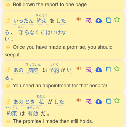
Boil down the report to one page.
やくそく
いったん
約束
を
した
まも
ら
、
守
らなくて
はいけな
い
。
Once you have made a promise, you should
keep it.
びょういん
よやく
あの
病院
は
予約
が
い
る
。
You need an appointment for that hospital.
わたし
あの
とき
私
が
した
やくそく
ゆうこう
約束
は
有効
だ
。
The promise I made then still holds.