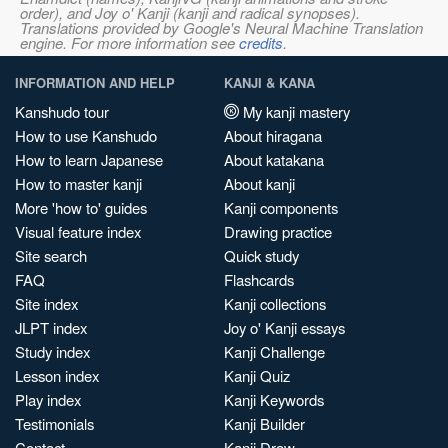
order), and Joy o' Kanji (kanji and radical synopses).
Translations provided by Google's Neural Machine Translation
engine. For more information see
credits
.
INFORMATION AND HELP
KANJI & KANA
Kanshudo tour
My kanji mastery
How to use Kanshudo
About hiragana
How to learn Japanese
About katakana
How to master kanji
About kanji
More 'how to' guides
Kanji components
Visual feature index
Drawing practice
Site search
Quick study
FAQ
Flashcards
Site index
Kanji collections
JLPT index
Joy o' Kanji essays
Study index
Kanji Challenge
Lesson index
Kanji Quiz
Play index
Kanji Keywords
Testimonials
Kanji Builder
Contact
Kanji Draw