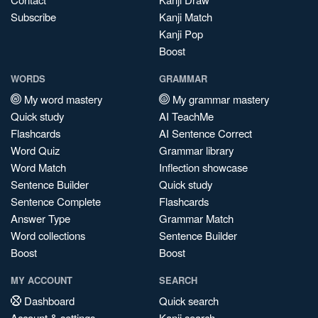
Subscribe
Kanji Match
Kanji Pop
Boost
WORDS
GRAMMAR
My word mastery
My grammar mastery
Quick study
AI TeachMe
Flashcards
AI Sentence Correct
Word Quiz
Grammar library
Word Match
Inflection showcase
Sentence Builder
Quick study
Sentence Complete
Flashcards
Answer Type
Grammar Match
Word collections
Sentence Builder
Boost
Boost
MY ACCOUNT
SEARCH
Dashboard
Quick search
Account & settings
Kanji search