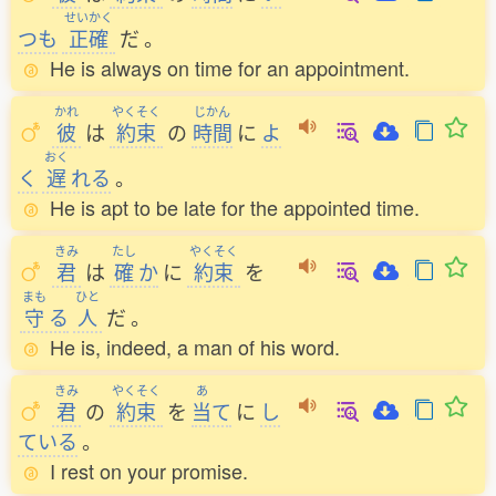
せいかく
つも
正確
だ
。
He is always on time for an appointment.
かれ
やくそく
じかん
彼
は
約束
の
時間
に
よ
おく
く
遅
れる
。
He is apt to be late for the appointed time.
きみ
たし
やくそく
君
は
確
か
に
約束
を
まも
ひと
守
る
人
だ
。
He is, indeed, a man of his word.
きみ
やくそく
あ
君
の
約束
を
当
て
に
し
ている
。
I rest on your promise.