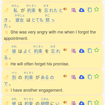
わたし
やくそく
わす
私
が
約束
を
忘
れた
と
かのじょ
おこ
き
、
彼女
は
とても
怒
っ
た
。
She was very angry with me when I forgot the
appointment.
かれ
やくそく
わす
彼
は
よく
約束
を
忘
れ
る
。
He will often forget his promise.
べつ
やくそく
別
の
約束
が
ある
の
で
。
I have another engagement.
かれ
やくそく
じかん
彼
は
約束
の
時間
に
い