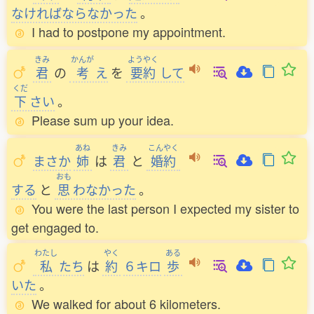
なければならなかった
。
I had to postpone my appointment.
きみ
かんが
ようやく
君
の
考
え
を
要約
して
くだ
下
さい
。
Please sum up your idea.
あね
きみ
こんやく
まさか
姉
は
君
と
婚約
おも
する
と
思
わなかった
。
You were the last person I expected my sister to
get engaged to.
わたし
やく
ある
私
たち
は
約
６キロ
歩
いた
。
We walked for about 6 kilometers.