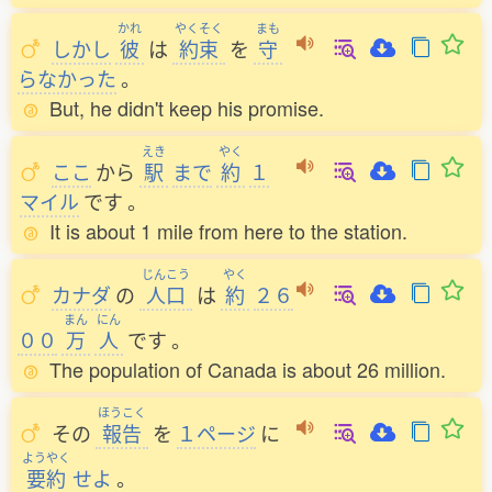
かれ
やくそく
まも
しかし
彼
は
約束
を
守
らなかった
。
But, he didn't keep his promise.
えき
やく
ここ
から
駅
まで
約
１
マイル
です
。
It is about 1 mile from here to the station.
じんこう
やく
カナダ
の
人口
は
約
２６
まん
にん
００
万
人
です
。
The population of Canada is about 26 million.
ほうこく
その
報告
を
１ページ
に
ようやく
要約
せよ
。