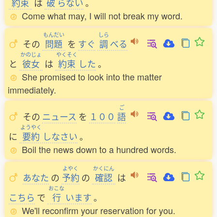
約束
は
破
らない
。
Come what may, I will not break my word.
もんだい
しら
その
問題
を
すぐ
調
べる
かのじょ
やくそく
と
彼女
は
約束
した
。
She promised to look into the matter
immediately.
ご
その
ニュース
を
１００
語
ようやく
に
要約
しなさい
。
Boil the news down to a hundred words.
よやく
かくにん
あなた
の
予約
の
確認
は
おこな
こちら
で
行
います
。
We'll reconfirm your reservation for you.