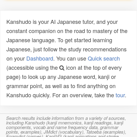
Kanshudo is your AI Japanese tutor, and your
constant companion on the road to mastery of the
Japanese language. To get started learning
Japanese, just follow the study recommendations
on your
Dashboard
. You can use
Quick search
(accessible using the
icon at the top of every
page) to look up any Japanese word, kanji or
grammar point, as well as to find anything on
Kanshudo quickly. For an overview, take the
tour
.
Search results include information from a variety of sources,
including Kanshudo (kanji mnemonics, kanji readings, kanji
components, vocab and name frequency data, grammar
points, examples), JMdict (vocabulary), Tatoeba (examples),
Enamdict (names), KanjiVG (kanji animations and stroke