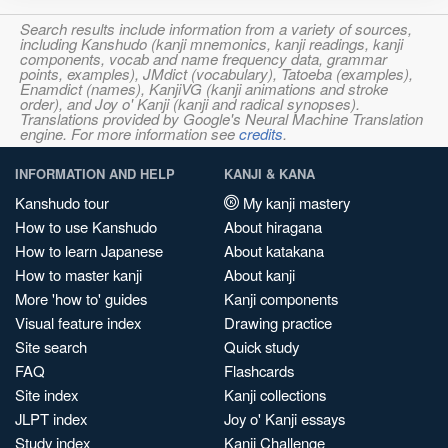
Search results include information from a variety of sources,
including Kanshudo (kanji mnemonics, kanji readings, kanji
components, vocab and name frequency data, grammar
points, examples), JMdict (vocabulary), Tatoeba (examples),
Enamdict (names), KanjiVG (kanji animations and stroke
order), and Joy o' Kanji (kanji and radical synopses).
Translations provided by Google's Neural Machine Translation
engine. For more information see
credits
.
INFORMATION AND HELP
KANJI & KANA
Kanshudo tour
My kanji mastery
How to use Kanshudo
About hiragana
How to learn Japanese
About katakana
How to master kanji
About kanji
More 'how to' guides
Kanji components
Visual feature index
Drawing practice
Site search
Quick study
FAQ
Flashcards
Site index
Kanji collections
JLPT index
Joy o' Kanji essays
Study index
Kanji Challenge