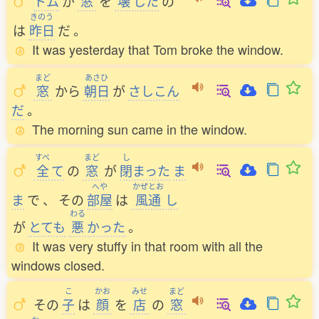
トム
が
窓
を
壊
した
の
きのう
は
昨日
だ
。
It was yesterday that Tom broke the window.
まど
あさひ
窓
から
朝日
が
さしこん
だ
。
The morning sun came in the window.
すべ
まど
し
全
て
の
窓
が
閉
まった
ま
へや
かぜとお
ま
で
、
その
部屋
は
風通
し
わる
が
とても
悪
かった
。
It was very stuffy in that room with all the
windows closed.
こ
かお
みせ
まど
その
子
は
顔
を
店
の
窓