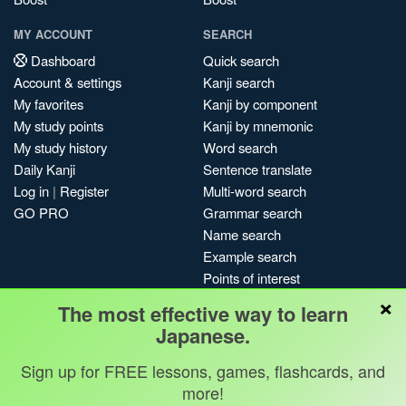
MY ACCOUNT
SEARCH
Dashboard
Quick search
Account & settings
Kanji search
My favorites
Kanji by component
My study points
Kanji by mnemonic
My study history
Word search
Daily Kanji
Sentence translate
Log in
|
Register
Multi-word search
GO PRO
Grammar search
Name search
Example search
Points of interest
×
Site search
The most effective way to learn
My search history
Japanese.
Search index
Sign up for FREE lessons, games, flashcards, and
Blog
more!