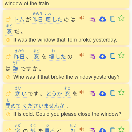
window of the train.
きのう
こわ
トム
が
昨日
壊
した
の
は
まど
窓
だ
。
It was the window that Tom broke yesterday.
きのう
まど
こわ
昨日
、
窓
を
壊
した
の
だれ
は
誰
です
か
。
Who was it that broke the window yesterday?
さむ
まど
寒
い
です
。
どうか
窓
を
し
閉
めて
くださいませんか
。
It is cold. Could you please close the window?
まど
そと
み
にじ
窓
の
外
を
見
る
と
、
虹