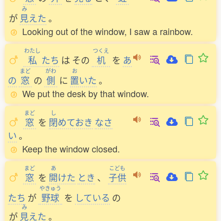
み
が
見
えた
。
Looking out of the window, I saw a rainbow.
わたし
つくえ
私
たち
は
その
机
を
あ
まど
がわ
お
の
窓
の
側
に
置
いた
。
We put the desk by that window.
まど
し
窓
を
閉
めておき
なさ
い
。
Keep the window closed.
まど
あ
こども
窓
を
開
けた
とき
、
子供
やきゅう
たち
が
野球
を
している
の
み
が
見
えた
。