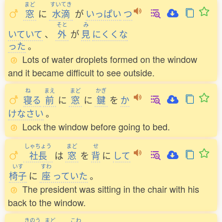
まど
すいてき
窓
に
水滴
が
いっぱい
つ
そと
み
いていて
、
外
が
見
にくくな
った
。
Lots of water droplets formed on the window
and it became difficult to see outside.
ね
まえ
まど
かぎ
寝
る
前
に
窓
に
鍵
を
か
けなさい
。
Lock the window before going to bed.
しゃちょう
まど
せ
社長
は
窓
を
背
に
して
いす
すわ
椅子
に
座
っていた
。
The president was sitting in the chair with his
back to the window.
きのう
まど
こわ