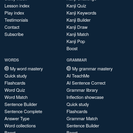
Lesson index
Kanji Quiz
Play index
Kanji Keywords
Testimonials
Kanji Builder
Contact
Kanji Draw
Subscribe
Kanji Match
Kanji Pop
Boost
WORDS
GRAMMAR
My word mastery
My grammar mastery
Quick study
AI TeachMe
Flashcards
AI Sentence Correct
Word Quiz
Grammar library
Word Match
Inflection showcase
Sentence Builder
Quick study
Sentence Complete
Flashcards
Answer Type
Grammar Match
Word collections
Sentence Builder
Boost
Boost