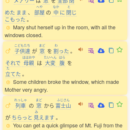
メアリー
は
窓
を
全部
閉
へや
なか
と
めた
まま
、
部屋
の
中
に
閉
じ
こもった
。
Mary shut herself up in the room, with all the
windows closed.
こどもたち
まど
わ
子供達
が
窓
を
割
った
。
ははおや
たいへん
はら
それで
母親
は
大変
腹
を
た
立
てた
。
Some children broke the window, which made
Mother very angry.
れっしゃ
まど
ふじさん
列車
の
窓
から
富士山
み
が
ちらっと
見
えます
。
You can get a quick glimpse of Mt. Fuji from the