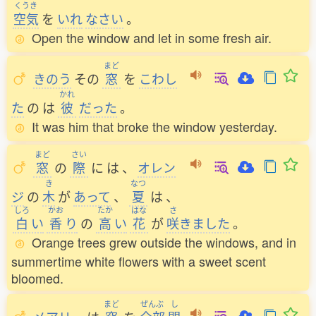
くうき
空気
を
いれ
なさい
。
Open the window and let in some fresh air.
まど
きのう
その
窓
を
こわし
かれ
た
の
は
彼
だった
。
It was him that broke the window yesterday.
まど
さい
窓
の
際
に
は
、
オレン
き
なつ
ジ
の
木
が
あって
、
夏
は
、
しろ
かお
たか
はな
さ
白
い
香
り
の
高
い
花
が
咲
きました
。
Orange trees grew outside the windows, and in
summertime white flowers with a sweet scent
bloomed.
まど
ぜんぶ
し