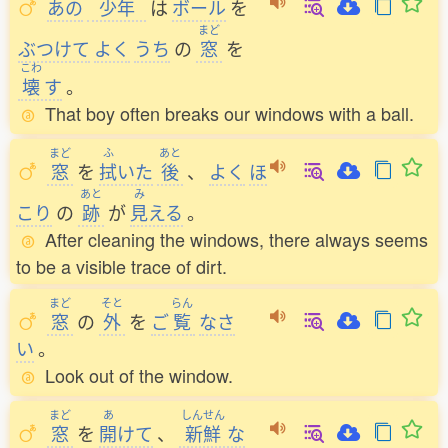
あの
少年
は
ボール
を
まど
ぶつけて
よく
うち
の
窓
を
こわ
壊
す
。
That boy often breaks our windows with a ball.
まど
ふ
あと
窓
を
拭
いた
後
、
よく
ほ
あと
み
こり
の
跡
が
見
える
。
After cleaning the windows, there always seems
to be a visible trace of dirt.
まど
そと
らん
窓
の
外
を
ご
覧
なさ
い
。
Look out of the window.
まど
あ
しんせん
窓
を
開
けて
、
新鮮
な