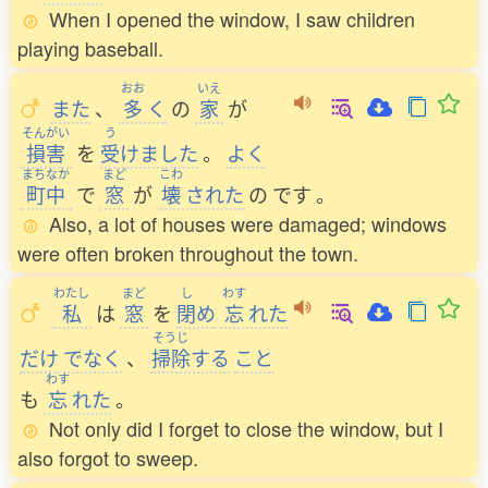
When I opened the window, I saw children
playing baseball.
おお
いえ
また
、
多
く
の
家
が
そんがい
う
損害
を
受
けました
。
よく
まちなか
まど
こわ
町中
で
窓
が
壊
された
の
です
。
Also, a lot of houses were damaged; windows
were often broken throughout the town.
わたし
まど
し
わす
私
は
窓
を
閉
め
忘
れた
そうじ
だけ
でなく
、
掃除
する
こと
わす
も
忘
れた
。
Not only did I forget to close the window, but I
also forgot to sweep.