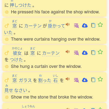
お
に
押
しつけた
。
He pressed his face against the shop window.
まど
か
窓
に
カーテン
が
掛
かって
いた
。
There were curtains hanging over the window.
かのじょ
まど
彼女
は
窓
に
カーテン
を
つけた
。
She hung a curtain over the window.
まど
わ
いし
窓
ガラス
を
割
った
石
を
み
見
せ
なさい
。
Show me the stone that broke the window.
しょうねん