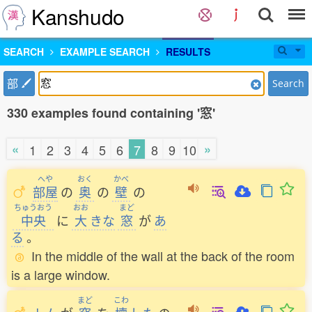
Kanshudo
SEARCH
EXAMPLE SEARCH
RESULTS
部
Search
330 examples found containing '窓'
«
»
1
2
3
4
5
6
7
8
9
10
へや
おく
かべ
部屋
の
奥
の
壁
の
ちゅうおう
おお
まど
中央
に
大
きな
窓
が
あ
る
。
In the middle of the wall at the back of the room
is a large window.
まど
こわ