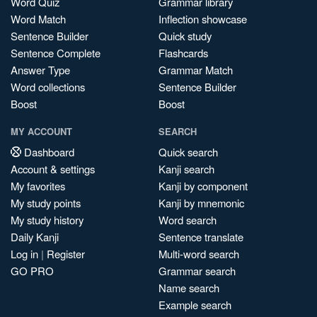
Word Quiz
Grammar library
Word Match
Inflection showcase
Sentence Builder
Quick study
Sentence Complete
Flashcards
Answer Type
Grammar Match
Word collections
Sentence Builder
Boost
Boost
MY ACCOUNT
SEARCH
Dashboard
Quick search
Account & settings
Kanji search
My favorites
Kanji by component
My study points
Kanji by mnemonic
My study history
Word search
Daily Kanji
Sentence translate
Log in
|
Register
Multi-word search
GO PRO
Grammar search
Name search
Example search