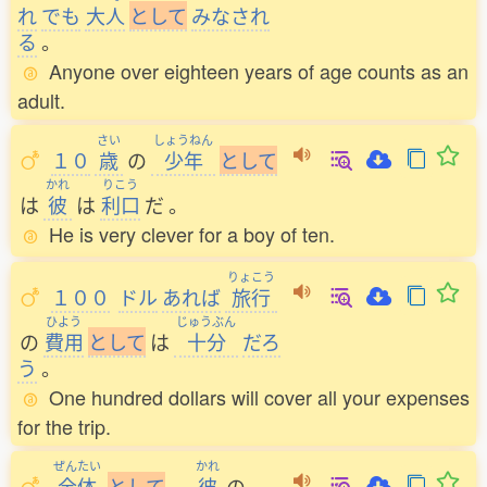
れ
でも
大人
と
し
て
みなされ
る
。
Anyone over eighteen years of age counts as an
adult.
さい
しょうねん
１０
歳
の
少年
と
し
て
かれ
りこう
は
彼
は
利口
だ
。
He is very clever for a boy of ten.
りょこう
１００
ドル
あれば
旅行
ひよう
じゅうぶん
の
費用
と
し
て
は
十分
だろ
う
。
One hundred dollars will cover all your expenses
for the trip.
ぜんたい
かれ
全体
と
し
て
、
彼
の