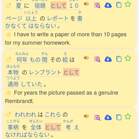
夏
に
宿題
と
し
て
１０
いじょう
か
ページ
以上
の
レポート
を
書
かなくて
はならない
。
I have to write a paper of more than 10 pages
for my summer homework.
なんねん
かん
え
何年
もの
間
その
絵
は
ほんもの
本物
の
レンブラント
と
し
て
つうよう
通用
していた
。
For years the picture passed as a genuine
Rembrandt.
われわれ
は
これら
の
ことがら
ぜんたい
かんが
事柄
を
全体
と
し
て
考
え
なければならない
。