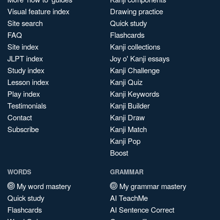
Visual feature index
Drawing practice
Site search
Quick study
FAQ
Flashcards
Site index
Kanji collections
JLPT index
Joy o' Kanji essays
Study index
Kanji Challenge
Lesson index
Kanji Quiz
Play index
Kanji Keywords
Testimonials
Kanji Builder
Contact
Kanji Draw
Subscribe
Kanji Match
Kanji Pop
Boost
WORDS
GRAMMAR
My word mastery
My grammar mastery
Quick study
AI TeachMe
Flashcards
AI Sentence Correct