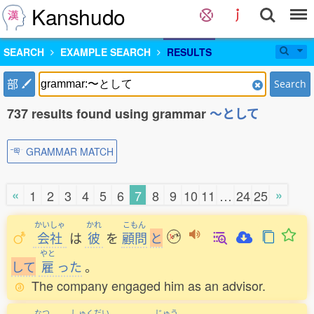
Kanshudo
SEARCH
EXAMPLE SEARCH
RESULTS
部
Search
737 results found using grammar
〜として
GRAMMAR MATCH
«
»
1
2
3
4
5
6
7
8
9
10
11
…
24
25
かいしゃ
かれ
こもん
会社
は
彼
を
顧問
と
やと
し
て
雇
った
。
The company engaged him as an advisor.
なつ
しゅくだい
じゅう