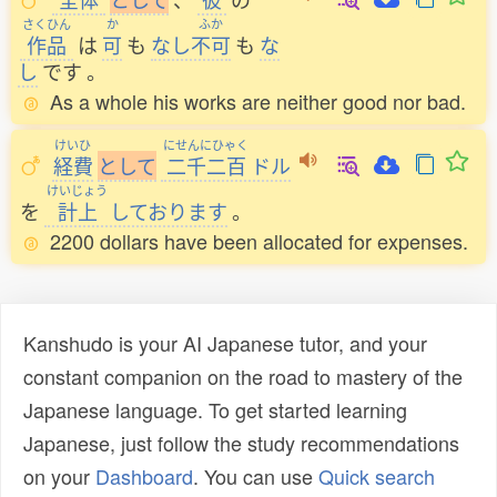
さくひん
か
ふか
作品
は
可
も
なし
不可
も
な
し
です
。
As a whole his works are neither good nor bad.
けいひ
にせんにひゃく
経費
と
し
て
二千二百
ドル
けいじょう
を
計上
しております
。
2200 dollars have been allocated for expenses.
Kanshudo is your AI Japanese tutor, and your
constant companion on the road to mastery of the
Japanese language. To get started learning
Japanese, just follow the study recommendations
on your
Dashboard
. You can use
Quick search