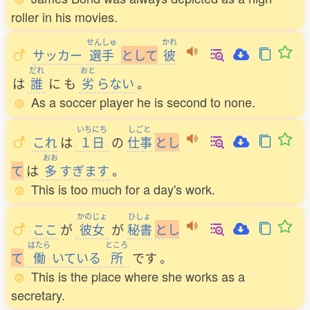
roller in his movies.
せんしゅ
かれ
サッカー
選手
と
し
て
彼
だれ
おと
は
誰
に
も
劣
らない
。
As a soccer player he is second to none.
いちにち
しごと
これ
は
１日
の
仕事
と
し
おお
て
は
多
すぎます
。
This is too much for a day's work.
かのじょ
ひしょ
ここ
が
彼女
が
秘書
と
し
はたら
ところ
て
働
いている
所
です
。
This is the place where she works as a
secretary.