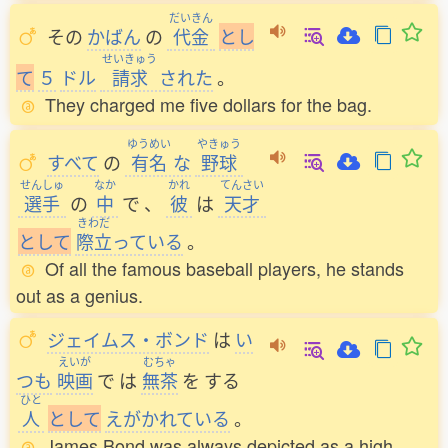
だいきん
その
かばん
の
代金
と
し
せいきゅう
て
５
ドル
請求
された
。
They charged me five dollars for the bag.
ゆうめい
やきゅう
すべて
の
有名
な
野球
せんしゅ
なか
かれ
てんさい
選手
の
中
で
、
彼
は
天才
きわだ
と
し
て
際立
っている
。
Of all the famous baseball players, he stands
out as a genius.
ジェイムス・ボンド
は
い
えいが
むちゃ
つも
映画
で
は
無茶
を
する
ひと
人
と
し
て
えがかれている
。
James Bond was always depicted as a high