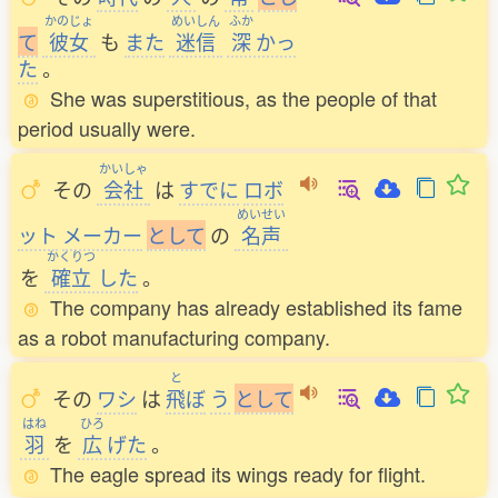
かのじょ
めいしん
ふか
て
彼女
も
また
迷信
深
かっ
た
。
She was superstitious, as the people of that
period usually were.
かいしゃ
その
会社
は
すでに
ロボ
めいせい
ット
メーカー
と
し
て
の
名声
かくりつ
を
確立
した
。
The company has already established its fame
as a robot manufacturing company.
と
その
ワシ
は
飛
ぼ
う
と
し
て
はね
ひろ
羽
を
広
げた
。
The eagle spread its wings ready for flight.