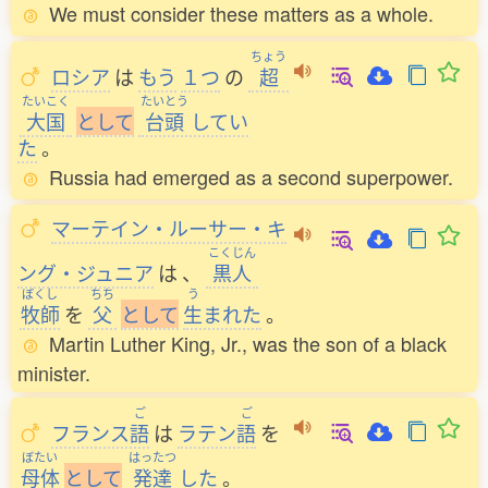
We must consider these matters as a whole.
ちょう
ロシア
は
もう
１つ
の
超
たいこく
たいとう
大国
と
し
て
台頭
してい
た
。
Russia had emerged as a second superpower.
マーテイン・ルーサー・キ
こくじん
ング・ジュニア
は
、
黒人
ぼくし
ちち
う
牧師
を
父
と
し
て
生
まれた
。
Martin Luther King, Jr., was the son of a black
minister.
ご
ご
フランス
語
は
ラテン
語
を
ぼたい
はったつ
母体
と
し
て
発達
した
。