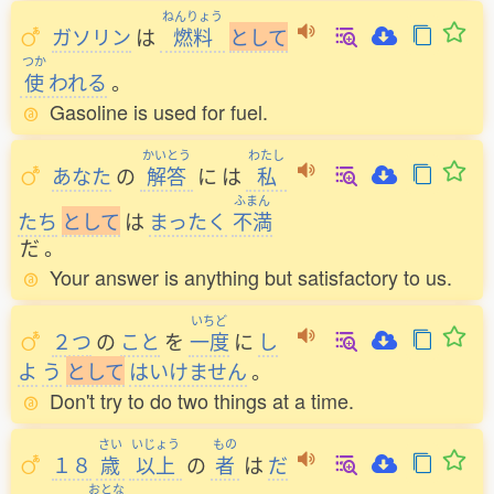
ねんりょう
ガソリン
は
燃料
と
し
て
つか
使
われる
。
Gasoline is used for fuel.
かいとう
わたし
あなた
の
解答
に
は
私
ふまん
たち
と
し
て
は
まったく
不満
だ
。
Your answer is anything but satisfactory to us.
いちど
２つ
の
こと
を
一度
に
し
よ
う
と
し
て
はいけません
。
Don't try to do two things at a time.
さい
いじょう
もの
１８
歳
以上
の
者
は
だ
おとな