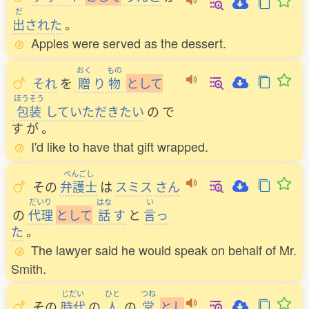
だ
出
された
。
Apples were served as the dessert.
おく
もの
それ
を
贈
り
物
と
し
て
ほうそう
包装
していただきたい
の
で
す
が
。
I'd like to have that gift wrapped.
べんごし
その
弁護士
は
スミス
さん
だいり
はな
い
の
代理
と
し
て
話
す
と
言
っ
た
。
The lawyer said he would speak on behalf of Mr.
Smith.
じだい
ひと
つね
その
時代
の
人
の
常
と
し