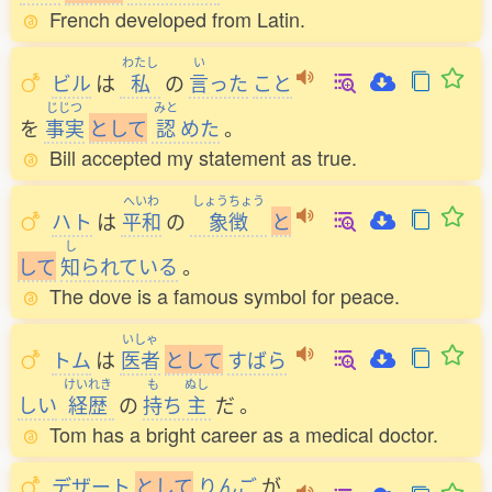
French developed from Latin.
わたし
い
ビル
は
私
の
言
った
こと
じじつ
みと
を
事実
と
し
て
認
めた
。
Bill accepted my statement as true.
へいわ
しょうちょう
ハト
は
平和
の
象徴
と
し
し
て
知
られている
。
The dove is a famous symbol for peace.
いしゃ
トム
は
医者
と
し
て
すばら
けいれき
も
ぬし
しい
経歴
の
持
ち
主
だ
。
Tom has a bright career as a medical doctor.
デザート
と
し
て
りんご
が