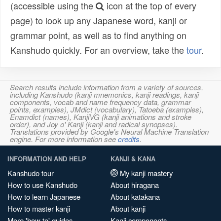
(accessible using the
icon at the top of every
page) to look up any Japanese word, kanji or
grammar point, as well as to find anything on
Kanshudo quickly. For an overview, take the
tour
.
Search results include information from a variety of sources,
including Kanshudo (kanji mnemonics, kanji readings, kanji
components, vocab and name frequency data, grammar
points, examples), JMdict (vocabulary), Tatoeba (examples),
Enamdict (names), KanjiVG (kanji animations and stroke
order), and Joy o' Kanji (kanji and radical synopses).
Translations provided by Google's Neural Machine Translation
engine. For more information see
credits
.
INFORMATION AND HELP
KANJI & KANA
Kanshudo tour
My kanji mastery
How to use Kanshudo
About hiragana
How to learn Japanese
About katakana
How to master kanji
About kanji
More 'how to' guides
Kanji components