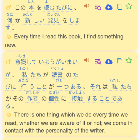
ほん
よ
この
本
を
読
む
たびに
、
なに
あたら
はっけん
何
か
新
しい
発見
を
しま
す
。
Every time I read this book, I find something
new.
いしき
意識
して
いようがいまい
わたし
どくしょ
が
、
私
たち
が
読書
の
た
おこな
ひと
わたし
びに
行
う
こと
が
一
つ
ある
、
それ
は
私
たち
さくしゃ
こせい
せっしょく
が
その
作者
の
個性
に
接触
する
こと
であ
る
。
There is one thing which we do every time we
read, whether we are aware of it or not; we come in
contact with the personality of the writer.