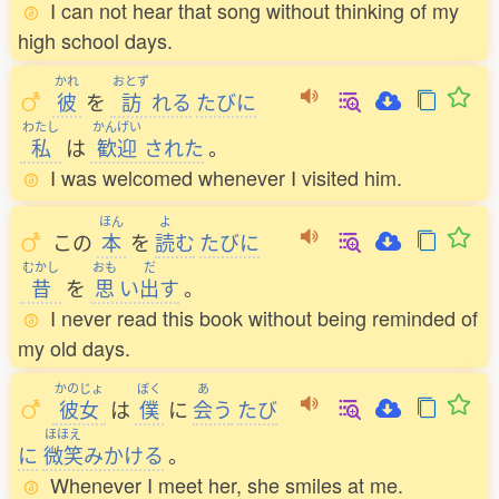
I can not hear that song without thinking of my
high school days.
かれ
おとず
彼
を
訪
れる
たびに
わたし
かんげい
私
は
歓迎
された
。
I was welcomed whenever I visited him.
ほん
よ
この
本
を
読
む
たびに
むかし
おも
だ
昔
を
思
い
出
す
。
I never read this book without being reminded of
my old days.
かのじょ
ぼく
あ
彼女
は
僕
に
会
う
たび
ほほえ
に
微笑
みかける
。
Whenever I meet her, she smiles at me.