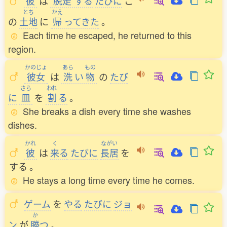
彼
は
脱走
する
たびに
こ
とち
かえ
の
土地
に
帰
ってきた
。
Each time he escaped, he returned to this
region.
かのじょ
あら
もの
彼女
は
洗
い
物
の
たび
さら
われ
に
皿
を
割
る
。
She breaks a dish every time she washes
dishes.
かれ
く
ながい
彼
は
来
る
たびに
長居
を
する
。
He stays a long time every time he comes.
ゲーム
を
やる
たびに
ジョ
か
ン
が
勝
つ
。