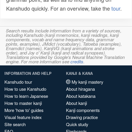
Kanshudo quickly. For an overview, take the
tour
.
Search results include information from a variety of sources,
including Kanshudo (kanji mnemonics, kanji readings, kanji
components, vocab and name frequency data, grammar
points, examples), JMdict (vocabulary), Tatoeba (examples),
Enamdict (names), KanjiVG (kanji animations and stroke
order), and Joy o' Kanji (kanji and radical synopses).
Translations provided by Google's Neural Machine Translation
engine. For more information see
credits
.
INFORMATION AND HELP
KANJI & KANA
Kanshudo tour
My kanji mastery
How to use Kanshudo
About hiragana
How to learn Japanese
About katakana
How to master kanji
About kanji
More 'how to' guides
Kanji components
Visual feature index
Drawing practice
Site search
Quick study
FAQ
Flashcards