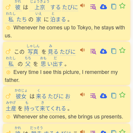
かれ
じょうきょう
彼
は
上京
する
たびに
わたし
いえ
と
私
たち
の
家
に
泊
まる
。
Whenever he comes up to Tokyo, he stays with
us.
しゃしん
み
この
写真
を
見
る
たびに
わたし
ちち
おも
だ
私
の
父
を
思
い
出
す
。
Every time I see this picture, I remember my
father.
かのじょ
く
彼女
は
来
る
たびに
お
みやげ
も
き
土産
を
持
って
来
てくれる
。
Whenever she comes, she brings us presents.
かれ
だっそう