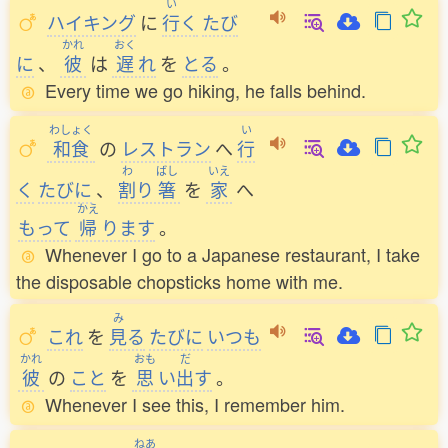
い
ハイキング
に
行
く
たび
かれ
おく
に
、
彼
は
遅
れ
を
とる
。
Every time we go hiking, he falls behind.
わしょく
い
和食
の
レストラン
へ
行
わ
ばし
いえ
く
たびに
、
割
り
箸
を
家
へ
かえ
もって
帰
ります
。
Whenever I go to a Japanese restaurant, I take
the disposable chopsticks home with me.
み
これ
を
見
る
たびに
いつも
かれ
おも
だ
彼
の
こと
を
思
い
出
す
。
Whenever I see this, I remember him.
ねあ