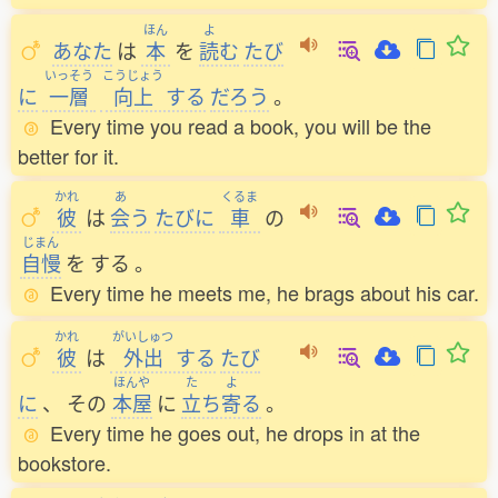
ほん
よ
あなた
は
本
を
読
む
たび
いっそう
こうじょう
に
一層
向上
する
だろう
。
Every time you read a book, you will be the
better for it.
かれ
あ
くるま
彼
は
会
う
たびに
車
の
じまん
自慢
を
する
。
Every time he meets me, he brags about his car.
かれ
がいしゅつ
彼
は
外出
する
たび
ほんや
た
よ
に
、
その
本屋
に
立
ち
寄
る
。
Every time he goes out, he drops in at the
bookstore.