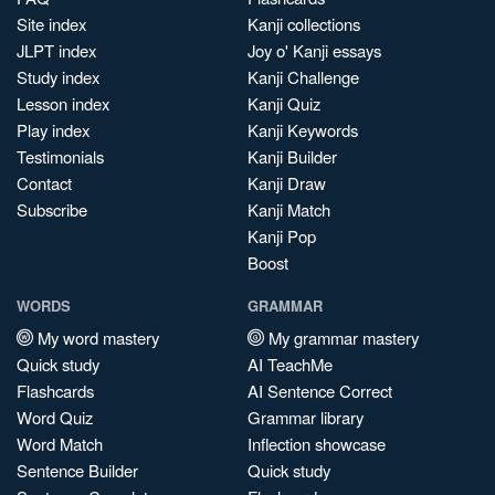
Site index
Kanji collections
JLPT index
Joy o' Kanji essays
Study index
Kanji Challenge
Lesson index
Kanji Quiz
Play index
Kanji Keywords
Testimonials
Kanji Builder
Contact
Kanji Draw
Subscribe
Kanji Match
Kanji Pop
Boost
WORDS
GRAMMAR
My word mastery
My grammar mastery
Quick study
AI TeachMe
Flashcards
AI Sentence Correct
Word Quiz
Grammar library
Word Match
Inflection showcase
Sentence Builder
Quick study