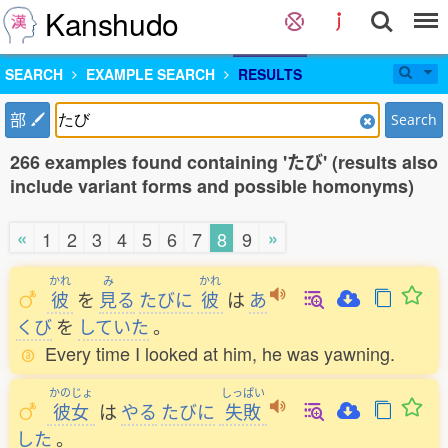
Kanshudo
SEARCH
EXAMPLE SEARCH
RESULTS
部
Search
266 examples found containing 'たび' (results also
include variant forms and possible homonyms)
«
»
1
2
3
4
5
6
7
8
9
かれ
み
かれ
彼
を
見
る
たびに
彼
は
あ
くび
を
していた
。
Every time I looked at him, he was yawning.
かのじょ
しっぱい
彼女
は
やる
たびに
失敗
した
。