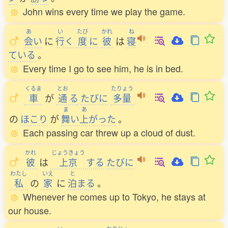
John wins every time we play the game.
あ
い
たび
かれ
ね
会
い
に
行
く
度
に
彼
は
寝
ている
。
Every time I go to see him, he is in bed.
くるま
とお
たりょう
車
が
通
る
たびに
多量
ま
あ
の
ほこり
が
舞
い
上
がった
。
Each passing car threw up a cloud of dust.
かれ
じょうきょう
彼
は
上京
する
たびに
わたし
いえ
と
私
の
家
に
泊
まる
。
Whenever he comes up to Tokyo, he stays at
our house.