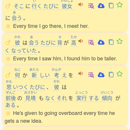
い
かのじょ
そこ
に
行
く
たびに
彼女
あ
に
会
う
。
Every time I go there, I meet her.
かれ
あ
せ
たか
彼
は
会
う
たびに
背
が
高
く
なっていた
。
Every time I saw him, I found him to be taller.
なに
あたら
かんが
何
か
新
しい
考
え
を
おも
かれ
思
いつく
たびに
、
彼
は
ぜんご
みさかい
じっこう
けいこう
前後
の
見境
も
なく
それ
を
実行
する
傾向
が
ある
。
He's given to going overboard every time he
gets a new idea.