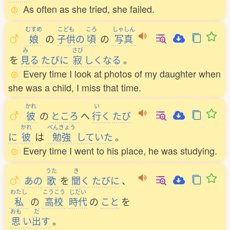
As often as she tried, she failed.
むすめ
こども
ころ
しゃしん
娘
の
子供
の
頃
の
写真
み
さび
を
見
る
たびに
寂
しくなる
。
Every time I look at photos of my daughter when
she was a child, I miss that time.
かれ
い
彼
の
ところ
へ
行
く
たび
かれ
べんきょう
に
彼
は
勉強
していた
。
Every time I went to his place, he was studying.
うた
き
あの
歌
を
聞
く
たびに
、
わたし
こうこう
じだい
私
の
高校
時代
の
こと
を
おも
だ
思
い
出
す
。