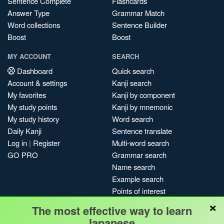
Sentence Complete
Flashcards
Answer Type
Grammar Match
Word collections
Sentence Builder
Boost
Boost
MY ACCOUNT
SEARCH
Dashboard
Quick search
Account & settings
Kanji search
My favorites
Kanji by component
My study points
Kanji by mnemonic
My study history
Word search
Daily Kanji
Sentence translate
Log in
|
Register
Multi-word search
GO PRO
Grammar search
Name search
Example search
Points of interest
×
Site search
The most effective way to learn
My search history
Japanese.