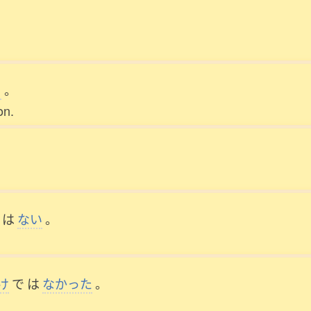
う
。
on.
は
ない
。
け
で
は
なかった
。