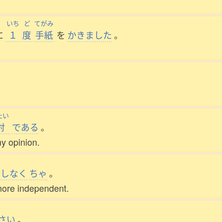
いち
ど
てがみ
に
１
度
手紙
を
かきました
。
たい
対
である
。
my opinion.
しなく
ちゃ
。
more independent.
さい
。