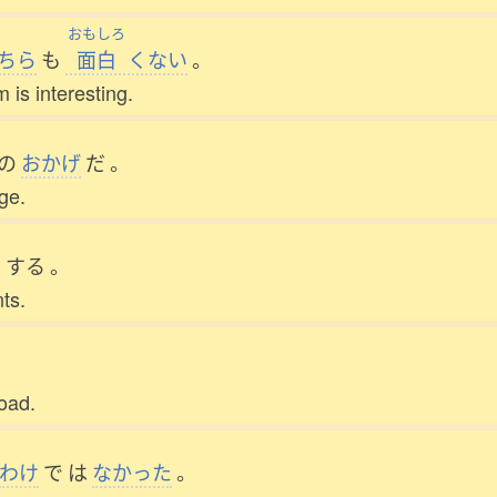
おもしろ
ちら
も
面白
くない
。
 is interesting.
の
おかげ
だ
。
ege.
を
する
。
nts.
road.
わけ
で
は
なかった
。