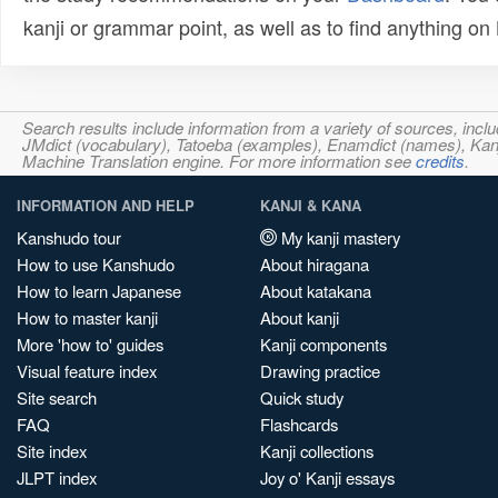
kanji or grammar point, as well as to find anything o
Search results include information from a variety of sources, i
JMdict (vocabulary), Tatoeba (examples), Enamdict (names), Kanji
Machine Translation engine. For more information see
credits
.
INFORMATION AND HELP
KANJI & KANA
Kanshudo tour
My kanji mastery
How to use Kanshudo
About hiragana
How to learn Japanese
About katakana
How to master kanji
About kanji
More 'how to' guides
Kanji components
Visual feature index
Drawing practice
Site search
Quick study
FAQ
Flashcards
Site index
Kanji collections
JLPT index
Joy o' Kanji essays