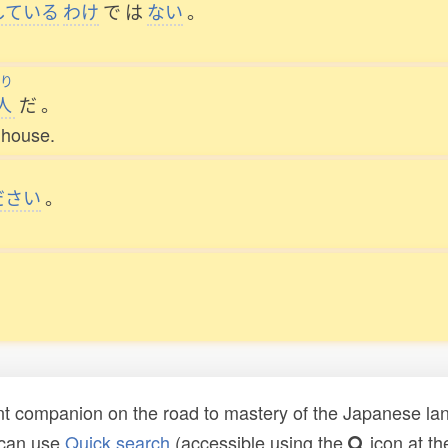
している
わけ
で
は
ない
。
り
人
だ
。
 house.
ださい
。
。
t companion on the road to mastery of the Japanese lang
 can use
Quick search
(accessible using the
icon at th