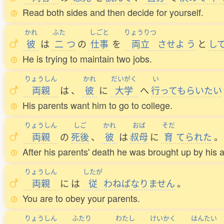
Read both sides and then decide for yourself.
かれ
ふた
しごと
りょうりつ
彼
は
二
つ
の
仕事
を
両立
させよ
う
と
し
He is trying to maintain two jobs.
りょうしん
かれ
だいがく
い
両親
は
、
彼
に
大学
へ
行
ってもらいたい
His parents want him to go to college.
りょうしん
しご
かれ
おば
そだ
両親
の
死後
、
彼
は
叔母
に
育
てられた
。
After his parents' death he was brought up by his a
りょうしん
したが
両親
に
は
従
わねばなりません
。
You are to obey your parents.
りょうしん
ふたり
わたし
けいかく
はんたい