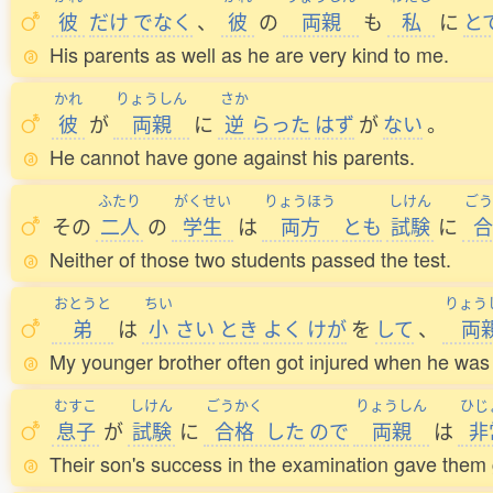
彼
だけ
でなく
、
彼
の
両親
も
私
に
と
His parents as well as he are very kind to me.
かれ
りょうしん
さか
彼
が
両親
に
逆
らった
はず
が
ない
。
He cannot have gone against his parents.
ふたり
がくせい
りょうほう
しけん
ごう
その
二人
の
学生
は
両方
とも
試験
に
合
Neither of those two students passed the test.
おとうと
ちい
りょう
弟
は
小
さい
とき
よく
けが
を
して
、
両
My younger brother often got injured when he was l
むすこ
しけん
ごうかく
りょうしん
ひじ
息子
が
試験
に
合格
した
ので
両親
は
非
Their son's success in the examination gave them 