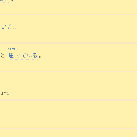
ている
。
おも
と
思
っている
。
unt.