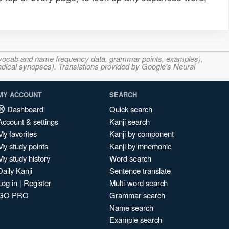
s, vocab and name frequency data, grammar points, examples),
adical synopses). Translations provided by Google's Neural
MY ACCOUNT
SEARCH
Dashboard
Quick search
Account & settings
Kanji search
My favorites
Kanji by component
My study points
Kanji by mnemonic
My study history
Word search
Daily Kanji
Sentence translate
Log in
|
Register
Multi-word search
GO PRO
Grammar search
Name search
Example search