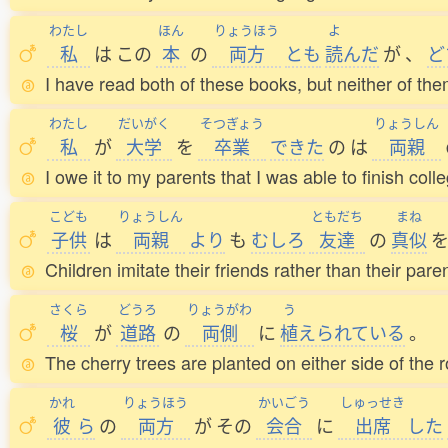
わたし
ほん
りょうほう
よ
私
は
この
本
の
両方
とも
読
んだ
が
、
ど
I have read both of these books, but neither of them
わたし
だいがく
そつぎょう
りょうしん
私
が
大学
を
卒業
できた
の
は
両親
I owe it to my parents that I was able to finish coll
こども
りょうしん
ともだち
まね
子供
は
両親
より
も
むしろ
友達
の
真似
Children imitate their friends rather than their pare
さくら
どうろ
りょうがわ
う
桜
が
道路
の
両側
に
植
えられている
。
The cherry trees are planted on either side of the 
かれ
りょうほう
かいごう
しゅっせき
彼
ら
の
両方
が
その
会合
に
出席
した