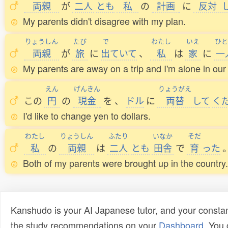
両親
が
二人
とも
私
の
計画
に
反対
My parents didn't disagree with my plan.
りょうしん
たび
で
わたし
いえ
ひと
両親
が
旅
に
出
ていて
、
私
は
家
に
一
My parents are away on a trip and I'm alone in our
えん
げんきん
りょうがえ
この
円
の
現金
を
、
ドル
に
両替
して
く
I'd like to change yen to dollars.
わたし
りょうしん
ふたり
いなか
そだ
私
の
両親
は
二人
とも
田舎
で
育
った
Both of my parents were brought up in the country.
Kanshudo is your AI Japanese tutor, and your constan
the study recommendations on your
Dashboard
. You