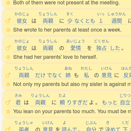
Both of them were not present at the meeting.
かのじょ
りょうしん
すく
いっ
しゅうかん
彼女
は
両親
に
少
なくとも
１
週間
She wrote to her parents at least once a week.
かのじょ
りょうしん
あいじょう
どくせん
彼女
は
両親
の
愛情
を
独占
した
。
She had her parents' love to herself.
りょうしん
あね
わたし
いけん
はん
両親
だけ
でなく
姉
も
私
の
意見
に
反
Not only my parents but also my sister is against 
きみ
りょうしん
たよ
じりつ
君
は
両親
に
頼
りすぎだ
よ
。
もっと
自立
You lean on your parents too much. You must be 
りょうしゃ
いけん
よ
じぶん
き
くだ
両者
の
意見
を
読
んで
、
自分
で
決
めて
下