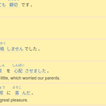
ても
親切
です
。
かく
格
しません
でした
。
しん
しんぱい
親
を
心配
させました
。
ittle, which worried our parents.
ょう
よろこ
常
に
喜
んだ
。
great pleasure.