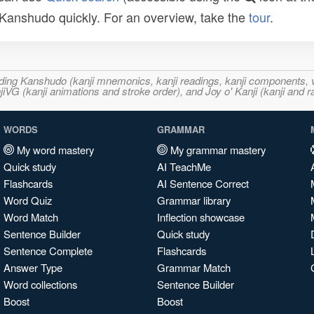
n Kanshudo quickly. For an overview, take the
tour
.
ncluding Kanshudo (kanji mnemonics, kanji readings, kanji component
VG (kanji animations and stroke order), and Joy o' Kanji (kanji and r
WORDS
GRAMMAR
My word mastery
My grammar mastery
Quick study
AI TeachMe
Flashcards
AI Sentence Correct
Word Quiz
Grammar library
Word Match
Inflection showcase
Sentence Builder
Quick study
Sentence Complete
Flashcards
Answer Type
Grammar Match
Word collections
Sentence Builder
Boost
Boost