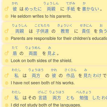
かれ
りょうしん
てがみ
か
彼
は
めったに
両親
に
手紙
を
書
かない
。
He seldom writes to his parents.
りょうしん
こどもたち
きょういく
せきにん
お
両親
は
子供達
の
教育
に
責任
を
負
Parents are responsible for their children's educati
たて
りょうめん
み
盾
の
両面
を
見
よ
。
Look on both sides of the shield.
わたし
りょうほう
かれ
さくひん
み
私
は
両方
の
彼
の
作品
を
見
た
わけ
で
I have not seen both of his works.
わたし
げんご
りょうほう
べんきょう
私
は
その
言語
両方
とも
勉強
した
わ
I did not study both of the languages.