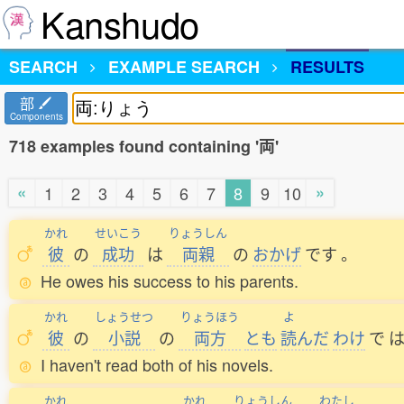
Kanshudo
SEARCH
EXAMPLE SEARCH
RESULTS
部
Components
718 examples found containing '両'
«
»
1
2
3
4
5
6
7
8
9
10
かれ
せいこう
りょうしん
彼
の
成功
は
両親
の
おかげ
です
。
He owes his success to his parents.
かれ
しょうせつ
りょうほう
よ
彼
の
小説
の
両方
とも
読
んだ
わけ
で
I haven't read both of his novels.
かれ
かれ
りょうしん
わたし