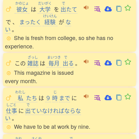
かのじょ
だいがく
で
彼女
は
大学
を
出
たて
けいけん
で
、
まったく
経験
が
な
い
。
She is fresh from college, so she has no
experience.
ざっし
まいつき
で
この
雑誌
は
毎月
出
る
。
This magazine is issued
every month.
わたし
じ
私
たち
は
９
時
まで
に
しごと
で
仕事
に
出
ていなければならな
い
。
We have to be at work by nine.
かれ
さくや
で