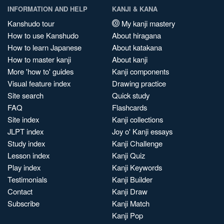
INFORMATION AND HELP
KANJI & KANA
Kanshudo tour
My kanji mastery
How to use Kanshudo
About hiragana
How to learn Japanese
About katakana
How to master kanji
About kanji
More 'how to' guides
Kanji components
Visual feature index
Drawing practice
Site search
Quick study
FAQ
Flashcards
Site index
Kanji collections
JLPT index
Joy o' Kanji essays
Study index
Kanji Challenge
Lesson index
Kanji Quiz
Play index
Kanji Keywords
Testimonials
Kanji Builder
Contact
Kanji Draw
Subscribe
Kanji Match
Kanji Pop