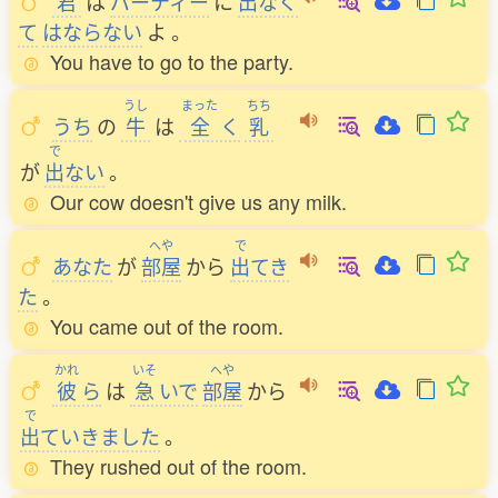
君
は
パーティー
に
出
なく
て
はならない
よ
。
You have to go to the party.
うし
まった
ちち
うち
の
牛
は
全
く
乳
で
が
出
ない
。
Our cow doesn't give us any milk.
へや
で
あなた
が
部屋
から
出
てき
た
。
You came out of the room.
かれ
いそ
へや
彼
ら
は
急
いで
部屋
から
で
出
ていきました
。
They rushed out of the room.