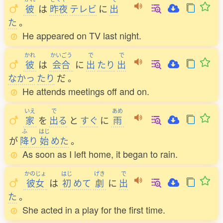
彼
は
昨夜
テレビ
に
出
た
。
He appeared on TV last night.
かれ
かいごう
で
で
彼
は
会合
に
出
たり
出
なかっ
たり
だ
。
He attends meetings off and on.
いえ
で
あめ
家
を
出
る
と
すぐ
に
雨
ふ
はじ
が
降
り
始
めた
。
As soon as I left home, it began to rain.
かのじょ
はじ
げき
で
彼女
は
初
めて
劇
に
出
た
。
She acted in a play for the first time.