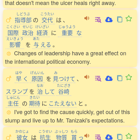
that doesn't mean the ulcer heals right away.
しどうぶ
こうたい
指導部
の
交代
は
、
こくさい
せいじ
けいざい
じゅうよう
国際
政治
経済
に
重要
な
えいきょう
あた
影響
を
与
える
。
Changes of leadership have a great effect on
the international political economy.
はや
げんいん
み
早
く
原因
を
見
つけて
、
なお
たにざき
スランプ
を
治
して
谷崎
しゅにん
きたい
主任
の
期待
に
こたえない
と
。
I've got to find the cause quickly, get out of this
slump and live up to Mr. Tanizaki's expectations.
かのじょ
こうせい
ぶっしつ
もら
彼女
は
抗生
物質
貰
っ