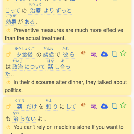
ちりょう
こって
の
治療
より
ずっと
こうか
効果
が
ある
。
Preventive measures are much more effective
than the actual treatment.
ゆうしょくご
だんわ
かれ
夕食後
の
談話
で
彼
ら
せいじ
はな
あ
は
政治
について
話
し
合
っ
た
。
In their discourse after dinner, they talked about
politics.
くすり
たよ
薬
だけ
を
頼
り
に
して
なお
も
治
らない
よ
。
You can't rely on medicine alone if you want to