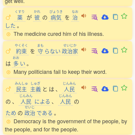
get well.
くすり
かれ
びょうき
なお
薬
が
彼
の
病気
を
治
した
。
The medicine cured him of his illness.
やくそく
まも
せいじか
約束
を
守
らない
政治家
おお
は
多
い
。
Many politicians fail to keep their word.
みんしゅ
しゅぎ
じんみん
民主
主義
と
は
、
人民
じんみん
じんみん
の
、
人民
による
、
人民
の
せいじ
ため
の
政治
である
。
Democracy is the government of the people, by
the people, and for the people.