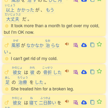
いじょう
以上
かかった
が
、
もう
だいじょうぶ
大丈夫
だ
。
It took more than a month to get over my cold,
but I'm OK now.
かぜ
なお
風邪
が
なかなか
治
らな
い
。
I can't get rid of my cold.
かのじょ
かれ
こっせつ
彼女
は
彼
の
骨折
した
あし
ちりょう
足
の
治療
を
した
。
She treated him for a broken leg.
かのじょ
ね
ふつかよ
彼女
は
寝
て
二日酔
い
を
なお