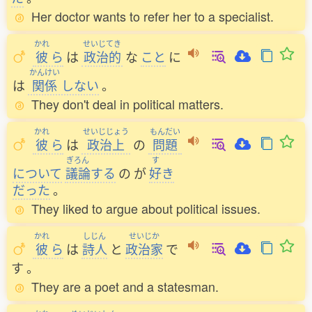
Her doctor wants to refer her to a specialist.
かれ
せいじてき
彼
ら
は
政治的
な
こと
に
かんけい
は
関係
しない
。
They don't deal in political matters.
かれ
せいじじょう
もんだい
彼
ら
は
政治上
の
問題
ぎろん
す
について
議論
する
の
が
好
き
だった
。
They liked to argue about political issues.
かれ
しじん
せいじか
彼
ら
は
詩人
と
政治家
で
す
。
They are a poet and a statesman.