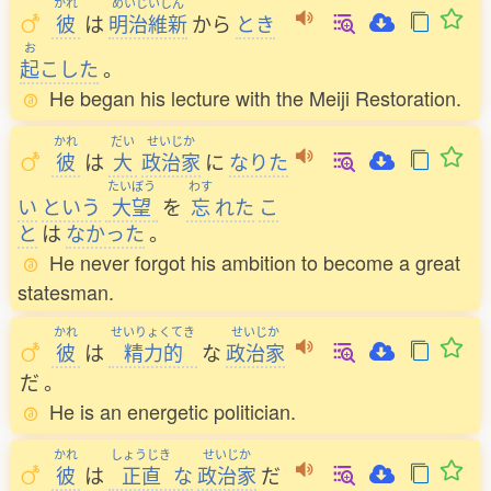
かれ
めいじいしん
彼
は
明治維新
から
とき
お
起
こした
。
He began his lecture with the Meiji Restoration.
かれ
だい
せいじか
彼
は
大
政治家
に
なりた
たいぼう
わす
い
という
大望
を
忘
れた
こ
と
は
なかった
。
He never forgot his ambition to become a great
statesman.
かれ
せいりょくてき
せいじか
彼
は
精力的
な
政治家
だ
。
He is an energetic politician.
かれ
しょうじき
せいじか
彼
は
正直
な
政治家
だ