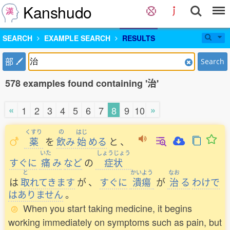
Kanshudo
SEARCH
EXAMPLE SEARCH
RESULTS
部
Search
578 examples found containing '治'
«
»
1
2
3
4
5
6
7
8
9
10
くすり
の
はじ
薬
を
飲
み
始
める
と
、
いた
しょうじょう
すぐに
痛
み
など
の
症状
と
かいよう
なお
は
取
れてきます
が
、
すぐに
潰瘍
が
治
る
わけで
はありません
。
When you start taking medicine, it begins
working immediately on symptoms such as pain, but