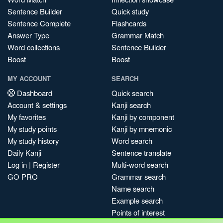
Sentence Builder
Quick study
Sentence Complete
Flashcards
Answer Type
Grammar Match
Word collections
Sentence Builder
Boost
Boost
MY ACCOUNT
SEARCH
Dashboard
Quick search
Account & settings
Kanji search
My favorites
Kanji by component
My study points
Kanji by mnemonic
My study history
Word search
Daily Kanji
Sentence translate
Log in
|
Register
Multi-word search
GO PRO
Grammar search
Name search
Example search
Points of interest