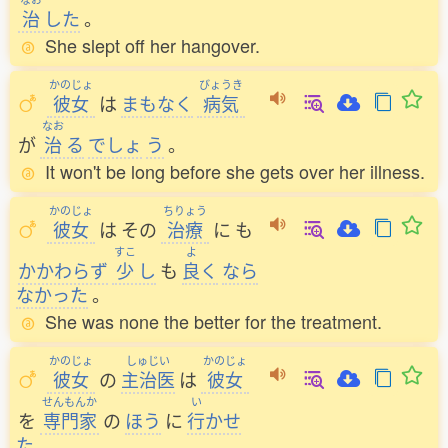
治
した
。
She slept off her hangover.
かのじょ
びょうき
彼女
は
まもなく
病気
なお
が
治
る
でしょ
う
。
It won't be long before she gets over her illness.
かのじょ
ちりょう
彼女
は
その
治療
に
も
すこ
よ
かかわらず
少
し
も
良
く
なら
なかった
。
She was none the better for the treatment.
かのじょ
しゅじい
かのじょ
彼女
の
主治医
は
彼女
せんもんか
い
を
専門家
の
ほう
に
行
かせ
た
。