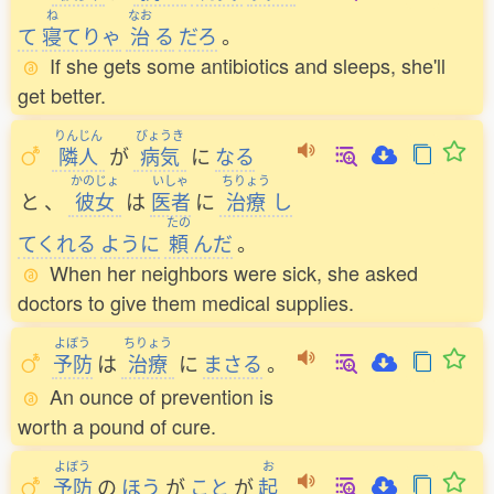
ね
なお
て
寝
てりゃ
治
る
だろ
。
If she gets some antibiotics and sleeps, she'll
get better.
りんじん
びょうき
隣人
が
病気
に
なる
かのじょ
いしゃ
ちりょう
と
、
彼女
は
医者
に
治療
し
たの
てくれる
ように
頼
んだ
。
When her neighbors were sick, she asked
doctors to give them medical supplies.
よぼう
ちりょう
予防
は
治療
に
まさる
。
An ounce of prevention is
worth a pound of cure.
よぼう
お
予防
の
ほう
が
こと
が
起