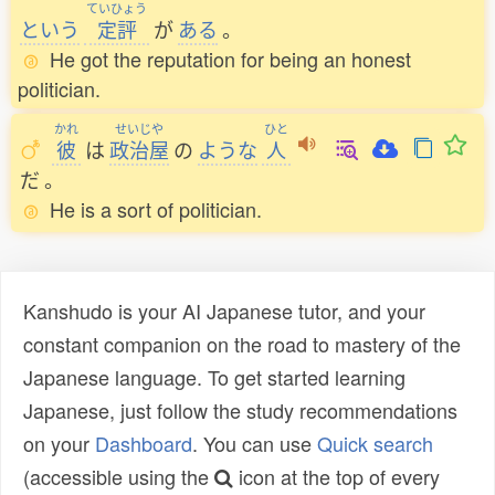
ていひょう
という
定評
が
ある
。
He got the reputation for being an honest
politician.
かれ
せいじや
ひと
彼
は
政治屋
の
ような
人
だ
。
He is a sort of politician.
Kanshudo is your AI Japanese tutor, and your
constant companion on the road to mastery of the
Japanese language. To get started learning
Japanese, just follow the study recommendations
on your
Dashboard
. You can use
Quick search
(accessible using the
icon at the top of every