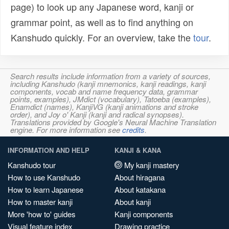
page) to look up any Japanese word, kanji or
grammar point, as well as to find anything on
Kanshudo quickly. For an overview, take the
tour
.
Search results include information from a variety of sources,
including Kanshudo (kanji mnemonics, kanji readings, kanji
components, vocab and name frequency data, grammar
points, examples), JMdict (vocabulary), Tatoeba (examples),
Enamdict (names), KanjiVG (kanji animations and stroke
order), and Joy o' Kanji (kanji and radical synopses).
Translations provided by Google's Neural Machine Translation
engine. For more information see
credits
.
INFORMATION AND HELP
KANJI & KANA
Kanshudo tour
My kanji mastery
How to use Kanshudo
About hiragana
How to learn Japanese
About katakana
How to master kanji
About kanji
More 'how to' guides
Kanji components
Visual feature index
Drawing practice