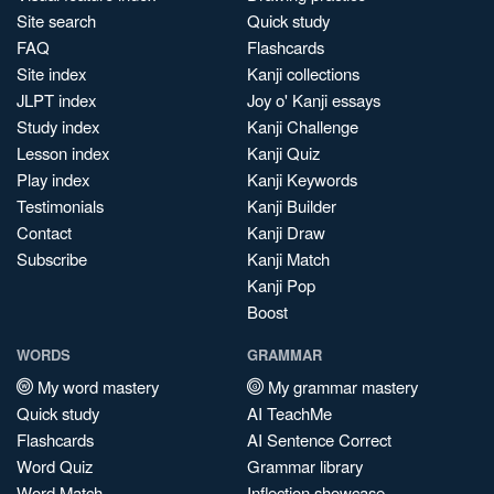
Site search
Quick study
FAQ
Flashcards
Site index
Kanji collections
JLPT index
Joy o' Kanji essays
Study index
Kanji Challenge
Lesson index
Kanji Quiz
Play index
Kanji Keywords
Testimonials
Kanji Builder
Contact
Kanji Draw
Subscribe
Kanji Match
Kanji Pop
Boost
WORDS
GRAMMAR
My word mastery
My grammar mastery
Quick study
AI TeachMe
Flashcards
AI Sentence Correct
Word Quiz
Grammar library
Word Match
Inflection showcase