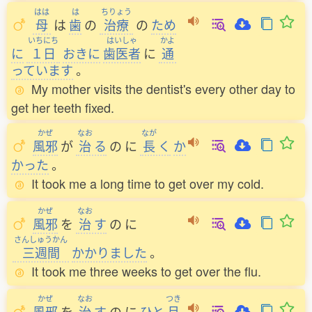
はは
は
ちりょう
母
は
歯
の
治療
の
ため
いちにち
はいしゃ
かよ
に
１日
おきに
歯医者
に
通
っています
。
My mother visits the dentist's every other day to
get her teeth fixed.
かぜ
なお
なが
風邪
が
治
る
の
に
長
く
か
かった
。
It took me a long time to get over my cold.
かぜ
なお
風邪
を
治
す
の
に
さんしゅうかん
三週間
かかりました
。
It took me three weeks to get over the flu.
かぜ
なお
つき
風邪
を
治
す
の
に
ひと
月