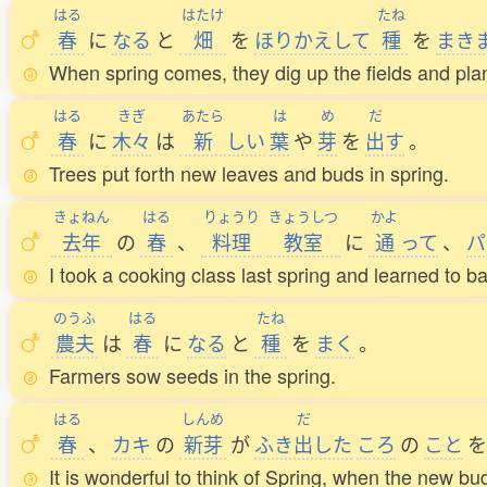
はる
はたけ
たね
春
に
なる
と
畑
を
ほりかえして
種
を
まき
When spring comes, they dig up the fields and pla
はる
きぎ
あたら
は
め
だ
春
に
木々
は
新
しい
葉
や
芽
を
出
す
。
Trees put forth new leaves and buds in spring.
きょねん
はる
りょうり
きょうしつ
かよ
去年
の
春
、
料理
教室
に
通
って
、
パ
I took a cooking class last spring and learned to b
のうふ
はる
たね
農夫
は
春
に
なる
と
種
を
まく
。
Farmers sow seeds in the spring.
はる
しんめ
だ
春
、
カキ
の
新芽
が
ふき
出
した
ころ
の
こと
を
It is wonderful to think of Spring, when the new bu