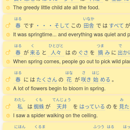
The greedy little child ate all the food.
はる
いなか
春
です
・
・
・
そして
この
田舎
で
は
すべて
It was springtime... and everything was quiet and p
はる
く
ひとびと
つま
で
春
が
来
る
と
人々
は
の
ぐさ
を
摘
み
に
出
か
When spring comes, people go out to pick wild pla
はる
はな
さ
はじ
春
に
は
たくさん
の
花
が
咲
き
始
める
。
A lot of flowers begin to bloom in spring.
わたし
くも
てんじょう
み
私
は
蜘蛛
が
天井
を
はっている
の
を
見
た
I saw a spider walking on the ceiling.
にほん
くるま
ふつう
はる
は