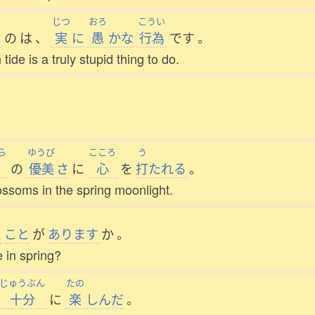
じつ
おろ
こうい
る
の
は
、
実
に
愚
かな
行為
です
。
de is a truly stupid thing to do.
ら
ゆうび
こころ
う
の
優美
さ
に
心
を
打
たれる
。
ossoms in the spring moonlight.
た
こと
が
あります
か
。
 in spring?
じゅうぶん
たの
十分
に
楽
しんだ
。