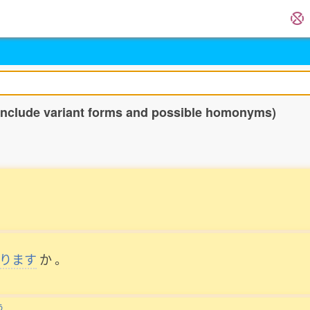
 include variant forms and possible homonyms)
ります
か
。
う