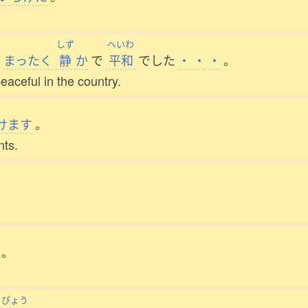
しず
へいわ
が
まったく
静
か
で
平和
でした
・
・
・
。
eaceful in the country.
けます
。
nts.
。
っぴょう