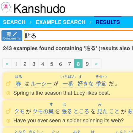
Kanshudo
SEARCH
EXAMPLE SEARCH
RESULTS
部
Components
243 examples found containing '貼る' (results also
«
»
1
2
3
4
5
6
7
8
9
はる
いちばん
す
きせつ
春
は
ルーシー
が
一番
好
きな
季節
だ
。
Spring is the season that Lucy likes best.
す
は
み
クモ
が
クモの
巣
を
張
る
ところ
を
見
た
こと
が
あ
Have you ever seen a spider spinning its web?
となり
きんじょ
たい
みえ
は
にんじょ