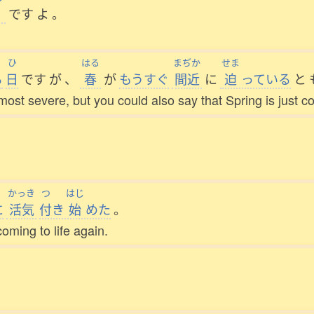
です
よ
。
ひ
はる
まぢか
せま
る
日
です
が
、
春
が
もうすぐ
間近
に
迫
っている
と
s most severe, but you could also say that Spring is just 
かっき
つ
はじ
に
活気
付
き
始
めた
。
oming to life again.