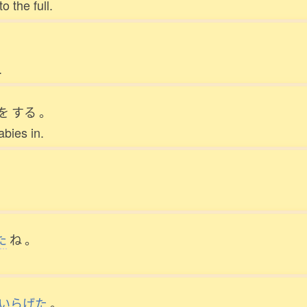
o the full.
。
.
を
する
。
abies in.
た
ね
。
いらげた
。