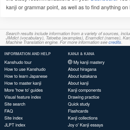
kanji or grammar point, as well as to find anything o
Search results include information from a variety of sources, i
JMdict (vocabulary), Tatoeba (examples), Enamdict (names), Kanji
Machine Translation engine. For more information see
credits
.
INFORMATION AND HELP
KANJI & KANA
Kanshudo tour
My kanji mastery
How to use Kanshudo
About hiragana
How to learn Japanese
About katakana
How to master kanji
About kanji
More 'how to' guides
Kanji components
Visual feature index
Drawing practice
Site search
Quick study
FAQ
Flashcards
Site index
Kanji collections
JLPT index
Joy o' Kanji essays