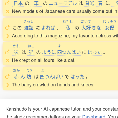
日本
の
車
の
ニューモデル
は
普通
春
に
New models of Japanese cars usually come out in 
ざっし
わたし
だいす
じょゆう
この
雑誌
に
よれば
、
私
の
大好
きな
女優
According to this magazine, my favorite actress wil
かれ
ねこ
よ
彼
は
猫
の
ように
四
つんばい
に
はった
。
He crept on all fours like a cat.
あか
ぼう
よ
赤
ん
坊
は
四
つんばい
で
はった
。
The baby crawled on hands and knees.
Kanshudo is your AI Japanese tutor, and your constan
the study recommendations on your
Dashboard
. You