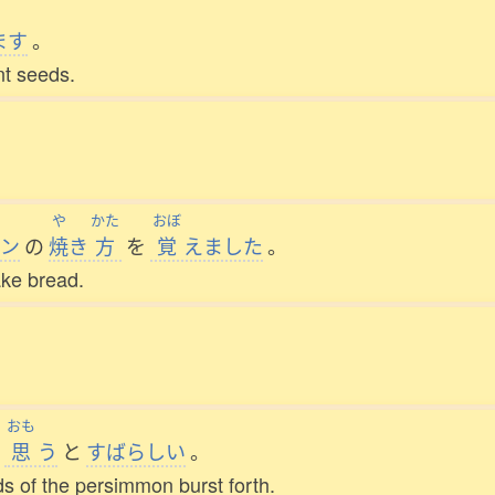
ます
。
nt seeds.
や
かた
おぼ
ン
の
焼
き
方
を
覚
えました
。
ake bread.
おも
思
う
と
すばらしい
。
ds of the persimmon burst forth.