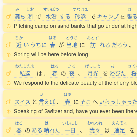
み
しお
すいぼつ
すなはま
は
満
ち
潮
で
水没
する
砂浜
で
キャンプ
を
張
Pitching camp on sand banks that go under at high ti
ちか
はる
とうち
おとず
近
い
うちに
春
が
当地
に
訪
れる
だろう
。
Spring will be here before long.
わたしたち
はる
よる
げっこう
あ
さく
私達
は
、
春
の
夜
、
月光
を
浴
びた
桜
We respond to the delicate beauty of the cherry bl
い
はる
スイス
と
言
えば
、
春
に
そこ
へ
いらっしゃっ
Speaking of Switzerland, have you ever been there
はる
は
いちにち
われわれ
えんそく
春
の
ある
晴
れた
一日
、
我々
は
遠足
を