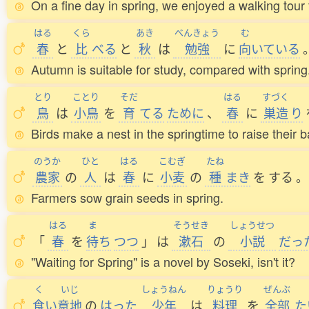
On a fine day in spring, we enjoyed a walking tour t
はる
くら
あき
べんきょう
む
春
と
比
べる
と
秋
は
勉強
に
向
いている
Autumn is suitable for study, compared with spring
とり
ことり
そだ
はる
すづく
鳥
は
小鳥
を
育
てる
ために
、
春
に
巣造
り
Birds make a nest in the springtime to raise their b
のうか
ひと
はる
こむぎ
たね
農家
の
人
は
春
に
小麦
の
種
まき
を
する
。
Farmers sow grain seeds in spring.
はる
ま
そうせき
しょうせつ
「
春
を
待
ち
つつ
」
は
漱石
の
小説
だっ
"Waiting for Spring" is a novel by Soseki, isn't it?
く
いじ
しょうねん
りょうり
ぜんぶ
食
い
意地
の
はった
少年
は
料理
を
全部
た