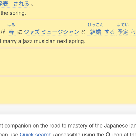
発表
される
。
the spring.
はる
けっこん
よてい
が
春
に
ジャズ
ミュージシャン
と
結婚
する
予定
ら
l marry a jazz musician next spring.
t companion on the road to mastery of the Japanese lang
 can use
Quick search
(accessible using the
icon at th