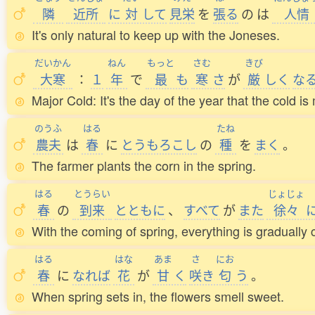
隣
近所
に
対
して
見栄
を
張
る
の
は
人情
It's only natural to keep up with the Joneses.
だいかん
ねん
もっと
さむ
きび
大寒
：
１
年
で
最
も
寒
さ
が
厳
しく
な
Major Cold: It's the day of the year that the cold i
のうふ
はる
たね
農夫
は
春
に
とうもろこし
の
種
を
まく
。
The farmer plants the corn in the spring.
はる
とうらい
じょじょ
春
の
到来
とともに
、
すべて
が
また
徐々
With the coming of spring, everything is gradually c
はる
はな
あま
さ
にお
春
に
なれば
花
が
甘
く
咲
き
匂
う
。
When spring sets in, the flowers smell sweet.