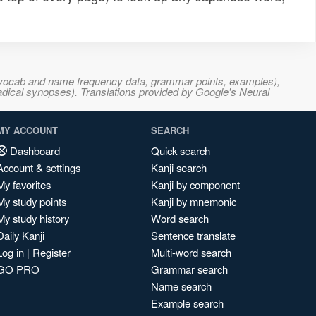
s, vocab and name frequency data, grammar points, examples),
adical synopses). Translations provided by Google's Neural
MY ACCOUNT
SEARCH
Dashboard
Quick search
Account & settings
Kanji search
My favorites
Kanji by component
My study points
Kanji by mnemonic
My study history
Word search
Daily Kanji
Sentence translate
Log in
|
Register
Multi-word search
GO PRO
Grammar search
Name search
Example search