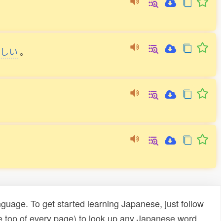
しい
。
uage. To get started learning Japanese, just follow
e top of every page) to look up any Japanese word,