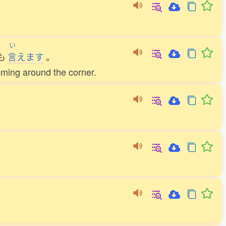
い
も
言
えます
。
coming around the corner.