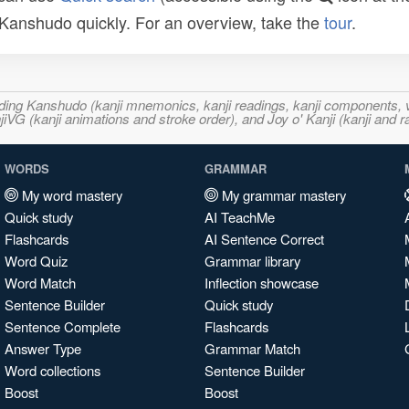
n Kanshudo quickly. For an overview, take the
tour
.
ncluding Kanshudo (kanji mnemonics, kanji readings, kanji component
VG (kanji animations and stroke order), and Joy o' Kanji (kanji and r
WORDS
GRAMMAR
My word mastery
My grammar mastery
Quick study
AI TeachMe
Flashcards
AI Sentence Correct
Word Quiz
Grammar library
Word Match
Inflection showcase
Sentence Builder
Quick study
Sentence Complete
Flashcards
Answer Type
Grammar Match
Word collections
Sentence Builder
Boost
Boost